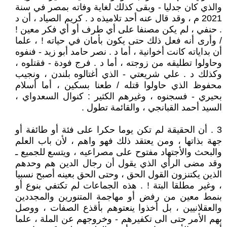
والذي كان جدليا - وبقى كذلك لغاية وفاته بمصر في سنة
2021 م ، وقد قال عنه أحد تلاميذه د . كريم الصياد ، أن د
. حنفي ، لم يكن مصنفا على أي طرف أو أي فكر معين !
/ وأرى أنه فعل ذلك حتى يكون بأمان في حياته ! ، علما
أن بداياته كانت أخوانية ، أما د . نصر حامد أبو زيد - فنفوه
وحاولوا تطليقه من زوجته ، أما د . فرج فودة - فقتلوه ،
وكذلك د . علي شريعتي - الذي أغتالوه بلندن ، ونجيب
محفوظ الذي حاولوا قتله / طعنا بسكين ، أما أسلام
بحيري - فسجنوه ، وغيرهم الكثير : كنوال السعدواي ،
السيد أحمد القبانجي ، والقائمة تطول .
3 . أن الحقيقة لم تكن يوما حكرا على فئة أو طائفة أو
جهة بذاتها ، ومن يعتقد ذلك فهو واهم ، لأن باب العلم
والبحث والأجتهاد مفتوح على مصراعيه ، ويتسع للجميع ـ
وقد مضى الرأي الذي يقول أن رجال الدين هم وحدهم
الذين يكتنزون القول الحق ، وحتى الحق بعينه أصبح نسبيا
، وغير مطلقا البتة ! . هذه الجماعات لم تكتفي بنوع أو
بنمط معين من رفض أو مهاجمة المتنورين والمجددين
والعقلانيين ، بل أخذوا ينعتوهم بأقذع الصفات ، ووصل
بهم الأمر حتى الى تكفيرهم - وخروجهم عن الملة ، علما