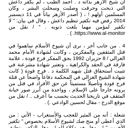
أن شيخ الأزهر بذاته د . أحمد الطيب ، لم يكفر داعش
التي ذبحت وحرقت وصلبت وسحلت البشر ، وكان
المسلمين أولهم ! ، ( أصدر الأزهر بياناً في 11 ديسمبر
2014 رفض فيه تكفير تنظيم داعش ، وقال في بيان: " لا
تكفير لمؤمن مهما بلغت ذنوبه . " / نقل من
https://www.al-monitor. ) .
4 . من جانب أخر ، نرى أن شيوخ الأسلام ساهموا في
قتل المثقفين والمفكرين ، وكانت لشهادة الأمام محمد
الغزالي / 8 حزيران 1992 بحق المفكر فرج فودة ، علامة
فارقة في الحقد والكراهية ، وتعتبر شهادة مشرعنة في
تثبيت أستحقاق قتل شهيد الكلمة د . فرج فودة ( كانت
شهادة الشيخ الغزالي في المحكمة دفاعاً واضحاً عن قتلة
فرج فودة وتأصيلاً مستميتاً عن حق الأفراد في قتل من
يرونه خارجاً على الإسلام ، وواحدة من أبرز صور خيانة
المثقف في تاريخنا الحديث بحسب ما أعرف .. / نقل من
موقع الدرج - مقال لحسين الوادعي .) .
شعلة : أنه من المثير للعجب والأستغراب - الأتي : من
الذي أعطى أو منح صك لشيوخ الأسلام بخصوص " تكفير
الأخرين " ! ، وهل هم وكلاء لله ! ، وهل التكفير ينطبق