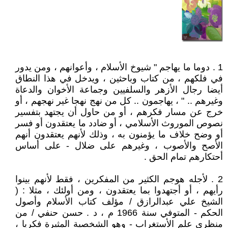
1 . دوما ما يهاجم " شيوخ الأسلام ، وأعوانهم ، ومن يدور
في فلكهم ، من كتاب وباحثين ، ويدخل في هذا النطاق
أيضا رجال الأزهر والسلفيين وجماعة الأخوان والدعاة
وغيرهم .. " ، يهاجمون .. كل من نهج نهجا غير نهجهم ، أو
خرج عن مسار فكرهم ، أو من حاول أن يجتهد بتفسير
نصوص الموروث الأسلامي ، أو ضادد ما يعتقدون أو فسر
أو وضح خلاف ما يؤمنون به ، وذلك لأنهم يعتقدون أنهم
الأصح والأصوب ، وغيرهم على ضلال - على أساس
أحتكارهم تمام الحق .
2 . لأجله هوجم الكثير من المفكرين ، فقط لأنهم بينوا
رأيهم ، أو أجتهدوا بما يعتقدون ، ومن أولئك ، مثلا : (
الشيخ علي عبدالرازق / مؤلف كتاب الأسلام وأصول
الحكم - المتوفي سنة 1966 م ، د . حسن حنفي / من
منظري علم الأستغراب - وهو الشخصية المثيرة فكريا ،