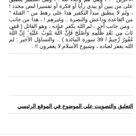
على من يبين أو يبدي رأيا أو فكرة أو تفسيرا لنص محدد !
، ولم لا ينطبق مبدأ التكفير هذا على رهط من " القتلة "
من القاعدة وداعش والنصرة .. وغيرهم ! ، هذا من جانب
، ومن جانب أخر ، لم الله يكفر عباده ، وهو القائل ( فَمَن
تَابَ مِن بَعْدِ ظُلْمِهِ وَأَصْلَحَ فَإِنَّ اللَّهَ يَتُوبُ عَلَيْهِ ۗ إِنَّ اللَّهَ
غَفُورٌ رَّحِيمٌ / 39 سورة المائدة ) .. والتساؤل الأخير : لم
الله يغفر لعباده ، وشيوخ الأسلام لا يغفرون !! .
التعليق والتصويت على الموضوع في الموقع الرئيسي