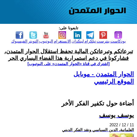
تابعونا على:
بودكاست
بنترست
تيلكرام
لينكدإن
الانستغرام
اليوتيوب
التويتر
الفيسبوك
تبرعاتكم وتبرعاتكن المالية تحفظ استقلال الحوار المتمدن،
فشاركونا في دعم استمرارية هذا الفضاء اليساري الحر
[اشترك في قناة ‫«الحوار المتمدن» على اليوتيوب]
الحوار المتمدن - موبايل
الموقع الرئيسي
أضاءة حول تكفير الفكر الأخر
يوسف يوسف
2022 / 12 / 11
العلمانية، الدين السياسي ونقد الفكر الديني