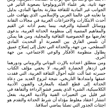
جهة ثانية، يقر علماء الأنثروبولوجيا بصعوبة التأثير في
الجوانب غير المادية للثقافة مقارنة بجانبها المادي، بدليل
ما نعاينه في عالمنا العربي والإسلامي، الذي يتهافت على
أحدث الابتكارات والاختراعات الغربية في مجالات التقانة
ووسائل التسلية والترفيه، بينما يصم آذانه عن القيم
والمفاهيم المنتمية إلى منظومة الحداثة الغربية، بدعوى
تعارضها مع الخصوصية الثقافية والمحلية، ومن هنا يمكن
أن نلمس الفارق بين العصرنة أو التحديث المادي
السطحي، من جهة، والحداثة التي تحيل إلى إصلاح عميق
يطاول منظومة الأفكار والوعي الاجتماعي، من جهة
أخرى.
ومن منطلق اعتداده بالإرث اليوناني والروماني ودورهما
في ازدهار الحضارة الغربية، لا يخفي مؤلف الكتاب
حسرته عما آلت عليه أحوال الثقافة الغربية، التي فقدت
عمقها وامتدادها التاريخي، نتيجة لنزوع العديد من دعاة
الحداثة إلى قطع الصلة بالمعارف والفنون الأدبية
الكلاسيكية، الشيء الذي يفسر فشو الرداءة والتفاهة في
غير قليل من التعبيرات الفنية والأدبية الغربية، بفعل
انتشار اعتقاد مغلوط مؤداه أن شرط الحداثة والتقدم هو
اجتثاث الجذور التي تصلنا بماضي أسلافنا.