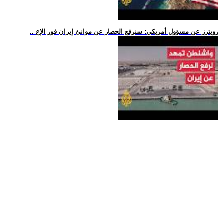
.. رويترز عن مسؤول أمريكي: سنرفع الحصار عن موانئ إيران فور الإع