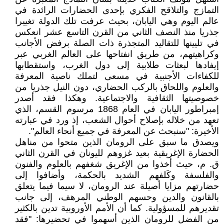
التمازج والتلاقح الفكري بإحدى الحضارات الرائدة في
عالم اليوم وهي اليابان، بحيث عرفت تلك الدولة تغييرا
جذريا منذ النصف الثاني من القرن التاسع عشر انعكس
في تليينها للتقاليد المتجذرة ذات الصلة برفض الأجانب
وكراهيتهم، من طريق انفتاحها على العالم الغربي عبر
إيفادها لبعثات طلابية إلى دول الغرب، واستقطابها
للكفاءات الأجنبية في مسعى لتملك ناصية المعرفة
والعلوم واللحاق بالركب الحضاري، دون النيل جذريا من
خصوصيتها الثقافية والاجتماعية. وهكذا فقد أصدر
إمبراطور اليابان في العام 1868 مرسوم القسم، الذي
تعهد من خلاله بإصلاح أحوال الشعب، إذ ورد في عبارته
الأخيرة: "سنبحث عن المعرفة في جميع أنحاء العالم".
ويصدق ما سبق على الرومان الذين متحوا من مناهل
الحضارة الإغريقية بعيد غزوهم لليونان في القرن الثاني
ق. م، حيث أخذوا من الإغريق شغفهم بالعلوم والفنون
والفلسفة وكَلفهم الشديد بالحكمة، وأضافوا إلى
حضارتهم مزايا أصيلة عند الرومان، لا سيما فيما يتعلق
بالقانون والدين وحسهم الوطني المرهف، إلى جانب
تقديرهم للمسؤولية. كما أن الأمم الأوروبية تدين بالكثير
من الفضل للرومان الذين أسهموا في تحضيرها: "فقد