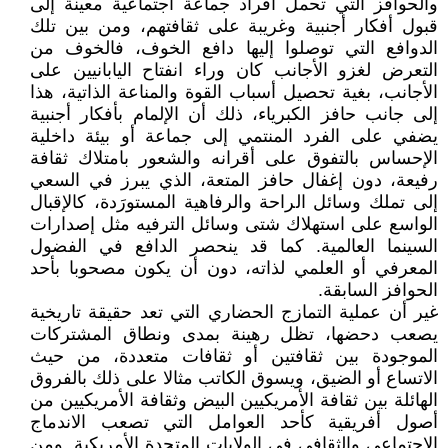
والحوافز التي تحمل أفراد جماعة اجتماعية معينة إلى
قبول أفكار أجنبية وغريبة على ثقافتهم، ومن بين تلك
الدوافع التي توصلوا إليها دافع الخوف، فالخوف من
التعرض لغزو الأجانب كان وراء انفتاح اليابانيين على
الأجانب، بغية تحصيل أسباب القوة والمناعة الذاتية، هذا
إلى جانب حافز الكبرياء، ذلك أن الإلمام بأفكار أجنبية
يضفي على الفرد المنتمي إلى جماعة أو بيئة داخلية
الإحساس بالتفوق على أقرانه والشعور بامتلاك ثقافة
رفيعة، دون إغفال حافز المتعة، الذي يبرز في السعي
إلى تملك وسائل الراحة والرفاهية المستورَدة، كالإقبال
الواسع على استهلاك شتى وسائل الترفيه مثل إصدارات
السينما العالمية. كما قد ينحصر الدافع في الفضول
المعرفي أو العلمي لذاته، دون أن يكون مصحوبا بأحد
الحوافز السابقة.
غير أن عملية التمازج الحضاري التي تعد حقيقة تاريخية
يصعب دحضها، تظل رهينة بمدى ونطاق المشتركات
الموجودة بين ثقافتين أو ثقافات متعددة، من حيث
الاتساع أو الضيق، ويسوق الكاتب مثالا على ذلك بالفروق
الهائلة بين ثقافة الأمريكيين البيض وثقافة الأمريكيين من
أصول أفريقية كأحد العوامل التي تصعب الاندماج
الاجتماعي والثقافي في الولايات المتحدة الأمريكية. ومن