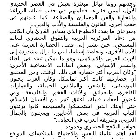
وجدتهم روما قبائل مبعثرة تعيش في العصر الحديدي
الأول، أميين فقراء.. فعلمتهم في حقب قليلة، الزراعة
والتجارة والفن المعماري والصناعة، كما علمتهم في
حقب أخرى، القانون والفلسفة والأدب والدين..."
وسرعان ما يتبدد الانطباع الذي يساور القارئ بأن الكاتب
من دعاة المركزية الغربية والتفوق الحضاري للعالم
المسيحي، حين يشير إلى فضل الحضارة العربية على
الأمم الأخرى، وبخاصة إسبانيا، التي ما تزال مشدودة إلى
الإرث العربي والإسلامي، وهو ما يمكن تبينه في الغناء
والشعر الإسباني، وبعض العادات الاجتماعية الأخرى:
"وكان العرب أكثر حضارة في ذلك الوقت، ومن المحقق
أن حضارتهم كانت أكثر تماسكا، وكان العرب يحبون
الموسيقى، والشعر، والملابس الجميلة، والعمارات
الفاخرة، والحدائق، والأثاث الفخم، والفلسفة. وفي
غضون أحقاب قليلة، اعتنق كثير من الاسبان الإسلام،
حتى أولئك الذين استمسكوا بالمسيحية كانوا يرتدون
الثياب العربية في بعض الأحايين، ويعجبون بالجمال
العربي، وطريقة العرب في الحياة..."
حوافز التلاقح الحضاري وحدوده
لقد اهتم علماء النفس والاجتماع باستكشاف الدوافع