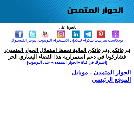
تابعونا على:
بودكاست
بنترست
تيلكرام
لينكدإن
الانستغرام
اليوتيوب
التويتر
الفيسبوك
تبرعاتكم وتبرعاتكن المالية تحفظ استقلال الحوار المتمدن،
فشاركونا في دعم استمرارية هذا الفضاء اليساري الحر
[اشترك في قناة ‫«الحوار المتمدن» على اليوتيوب]
الحوار المتمدن - موبايل
الموقع الرئيسي