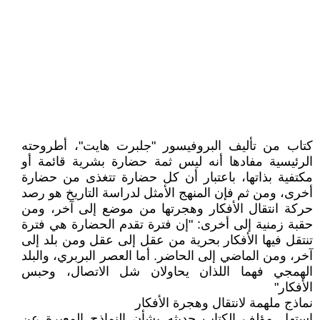
كتاب من تأليف البروفيسور "جلبرت هايت"، أطروحته
الرئيسية مفادها أنه ليس ثمة حضارة بشرية قائمة أو
مكتفية بذاتها، باعتبار أن كل حضارة تتغذى من حضارة
أخرى، ومن ثم فإن المنهج الأمثل لدراسة التاريخ هو رصد
حركة انتقال الأفكار وهجرتها من موضع إلى آخر، ومن
حقبة زمنية إلى أخرى: "إن فترة تقدم الحضارة هي فترة
تنتقل فيها الأفكار بحرية من عقل إلى عقل ومن بلد إلى
آخر، ومن الماضي إلى الحاضر. أما العصر البربري، والبلد
الهمجي فهما اللذان يحاولان شل الاتصال، وحبس
الأفكار"
نماذج ملهمة لانتقال وهجرة الأفكار
استهل مؤلف الكتاب حديثه بشأن النماذج المعبرة عن