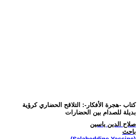
كتاب -هجرة الأفكار-: التلاقح الحضاري كرؤية
بديلة للصدام بين الحضارات
صلاح الدين ياسين
باحث
(Salaheddine Yassine)