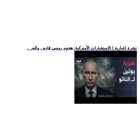
.. نشرة إخبارية | الاستخبارات الأميركية: هجوم روسي قادم.. والعر