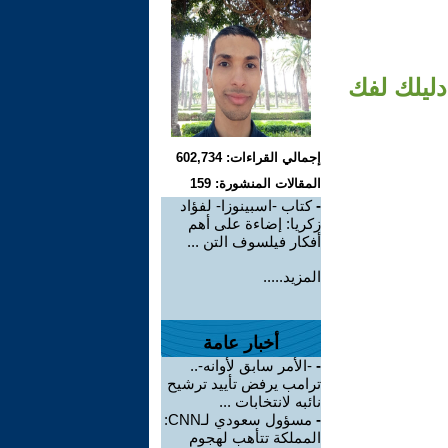
دليلك لفك
إجمالي القراءات: 602,734
المقالات المنشورة: 159
-
كتاب -اسبينوزا- لفؤاد
زكريا: إضاءة على أهم
أفكار فيلسوف التن ...
المزيد.....
أخبار عامة
-
-الأمر سابق لأوانه-..
ترامب يرفض تأييد ترشيح
نائبه لانتخابات ...
-
مسؤول سعودي لـCNN:
المملكة تتأهب لهجوم