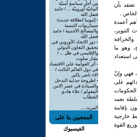
من أجلِ سياسةٍ أمنيّة
تعتقد بأن
ألمانيّة أوروبيّة ... / حامد
لخاص .
فضل الله
-
إثيوبيا انطلاقة جديدة:
أهم أعمدة
سيناريوات التنمية
ث التنوير،
والمصالح الأجنبية / حامد
فضل الله
 والخرافة
-
دور الاتحاد الأوروبي في
، وهو ما
تحقيق التعاون الدولي
والإقليمي في ظل ... /
ى استعداد
بشار سلوت
-
أثر العولمة على الاقتصاد
في دول العالم الثالث /
، فهي وإنْ
الاء ناصر باكير
-
اطروحة جدلية التدخل
ائهم على
والسيادة في عصر الامن
الحكومات
المعولم / علاء هادي
الحطاب
سلطة تعمد
ون بإقامة
المزيد.....
ط خارجية
المعجبين بنا على
زيع القوة
الفيسبوك