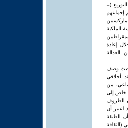
لتوزيع (=
م إجماعهم
لماركسيين
ة الملكية
مقراطيين
لال إعادة
 العدالة
 حيث وصف
قد أخلاقي
ماعي، من
ث خلص إلى
أن الظروف
 اعتبر أن
أن الطبقة
ي (الثقافة