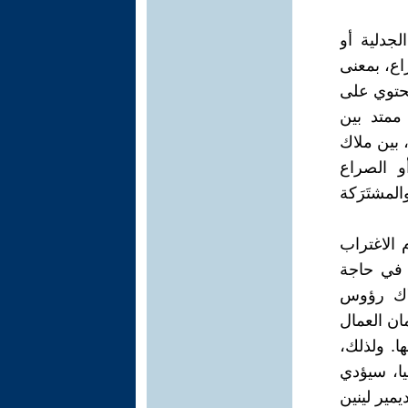
جدلية أو
اع، بمعنى
 تحتوي على
ممتد بين
 بين ملاك
أو الصراع
مشتَرَكة
 الاغتراب
س في حاجة
لاك رؤوس
ان العمال
ا. ولذلك،
يا، سيؤدي
يمير لينين