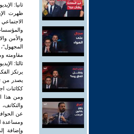
ثانيا: الإيد
ظهرت الإي
الاجتماعي
والمؤسسات ا
والأمن والا
المجهول"، 
مقاومته وم
ثالثا: الإيد
يرتكز الفكر
يصدر من تص
ككائنات اج
ومن هذا ال
والتكاتف، ل
عن الحوافز
ومساعدة ال
وإضافة إلى