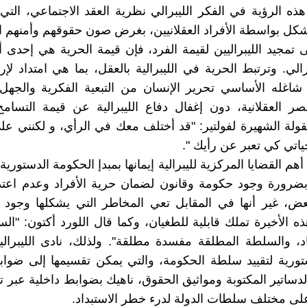
ذه الرؤية في الفكر الليبرالي نظرية العقد الاجتماعي، التي 
شكل بواسطة الأفراد العقلانيين، بغرض صون حقوقهم وأمنهم ا
تمجيد الليبراليين لقيمة الفرد، فإن قيمة الحرية هي إحدى 
رالي. وترتبط الحرية في الليبرالية بالعقل، بما هي امتداد لإر
ر شاغله الأساسي تحرير الإنسان من التبعية الفكرية والجهل
 العقلانية، دون إغفال دفاع الليبرالية عن قيمة التسامح
ولة الشهيرة لفولتير: "قد أختلف معك في الرأي، و لكنني عل
ياتي كي تعبر عن رأيك ".
 القضايا المركزية لليبرالية إيمانها بمبدإ الحكومة الدستورية
بضرورة وجود حكومة وقانون لضمان حرية الأفراد وعدم اعتد
عض، غير أنها في المقابل تعي المخاطر التي يشكلها وجود 
ه الأخيرة تملك قابلية للطغيان، وكما قال اللورد أكتون: "ال
د، والسلطة المطلقة مفسدة مطلقة". ولذلك، نادى الليبرالي
ورية لتقييد سلطة الحكومة، والتي يمكن تقسيمها إلى ضواب
لدساتير المكتوبة ومواثيق الحقوق، ناهيك بضوابط داخلية عبر تو
لى مختلف سلطات الدولة لدرء خطر الاستبداد.