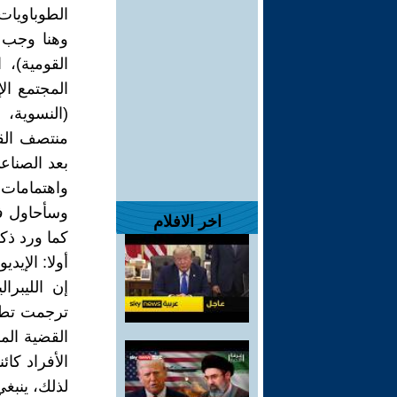
الطوباويات
وهنا وجب ال
القومية)،
المجتمع الإ
(النسوية، ا
منتصف القر
بعد الصناعي
واهتمامات م
وسأحاول في
اخر الافلام
كما ورد ذك
أولا: الإيديو
إن الليبرا
ترجمت تطلع
القضية المر
الأفراد كائ
لذلك، ينبغ