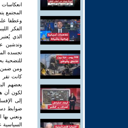
انعكاسات ه
المجتمع يت
وعطفا على 
الفكر الليب
الذي يُعتب
وتدشين عصر
تجسده المق
للتضحية بح
ومن ضمن أهم
كانت تقر 
بعضهم الب
لكون أن هذ
إلى الإفسا
ضوابط دست
ونعني بها ا
السياسية ع