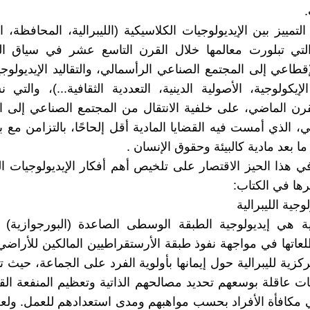
.
تمييز بين الإيديولوجيات الكلاسيكية (الليبرالية، المحافظة، ا
 التي تبلورت معالمها خلال القرن التاسع عشر في سياق ا
قطاعي إلى المجتمع الصناعي الرأسمالي، والتقاليد الإيديولوجي
لإيكولوجية، الأصولية الدينية، التعددية الثقافية...)، والتي 
ن الماضي، على خلفية الانتقال من المجتمع الصناعي إلى ا
، الذي أمست فيه القضايا المادية أقل إلحاحًا، بالتزامن مع ب
ا بعد مادية كالبيئة وحقوق الإنسان .
 هذا الحيز الاقتصار على تلخيص أهم أفكار الإيديولوجيات ال
رها في الكتاب:
لوجية الليبرالية
لية هي إيديولوجية الطبقة الوسطى الصاعدة (البورجوازية) با
اتها في مواجهة نفوذ طبقة الأرستقراطيين المالكين للأراضي
كزية لليبرالية حول إيمانها بأولوية الفرد على الجماعة، حيث 
نات عاقلة بوسعهم تحديد مصالحهم الذاتية وتعظيم المنفعة القائ
ي مكافأة الأفراد بحسب مواهبهم ومدى استعدادهم للعمل. ول