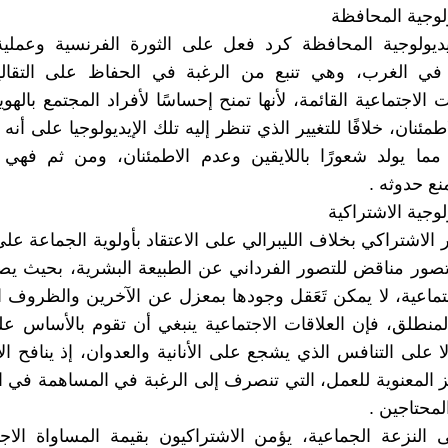
يولوجية المحافظة
ديولوجية المحافظة كرد فعل على الثورة الفرنسية وعملية
 في الغرب، وهي تنبع من الرغبة في الحفاظ على التقالي
لاجتماعية القائمة، لأنها تمنح إحساسًا لأفراد المجتمع بالهوية
طمئنان، خلافًا للتغيير الذي تنظر إليه تلك الإيديولوجيا على أنه
مما يولد شعورًا باللايقين وعدم الاطمئنان، ومن ثم فهي 
نع حدوثه .
يولوجية الاشتراكية
 الاشتراكي بخلاف الليبرالي على الاعتقاد بأولوية الجماعة على
ور مناقض للتصور الفرداني عن الطبيعة البشرية، بحيث يصو
تماعية، لا يمكن تَعَقل وجودها بمعزل عن الآخرين والظروف ال
منطلق، فإن العلاقات الاجتماعية ينبغي أن تقوم بالأساس عل
ا على التنافس الذي يشجع على الأنانية والعدوان، إذ ينافح ال
 المعنوية للعمل، التي تنصرف إلى الرغبة في المساهمة في ال
محتاجين .
 النزعة الجماعية، يؤمن الاشتراكيون بقيمة المساواة الاجت