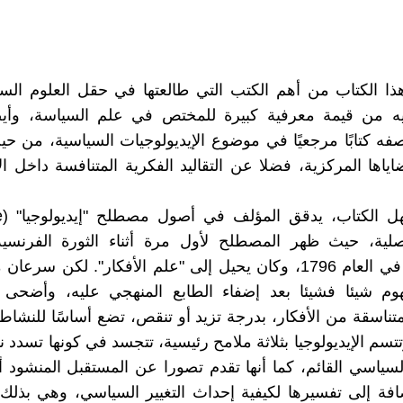
ا الكتاب من أهم الكتب التي طالعتها في حقل العلوم السي
ه من قيمة معرفية كبيرة للمختص في علم السياسة، وأيض
صفه كتابًا مرجعيًا في موضوع الإيديولوجيات السياسية، من
ياها المركزية، فضلا عن التقاليد الفكرية المتنافسة داخل الإ
لأصلية، حيث ظهر المصطلح لأول مرة أثناء الثورة الفرنسي
دوتراسي، في العام 1796، وكان يحيل إلى "علم الأفكار". لكن س
فهوم شيئا فشيئا بعد إضفاء الطابع المنهجي عليه، وأضحى 
ناسقة من الأفكار، بدرجة تزيد أو تنقص، تضع أساسًا للنشا
تسم الإيديولوجيا بثلاثة ملامح رئيسية، تتجسد في كونها تسدد نق
لسياسي القائم، كما أنها تقدم تصورا عن المستقبل المنشود أ
افة إلى تفسيرها لكيفية إحداث التغيير السياسي، وهي بذلك