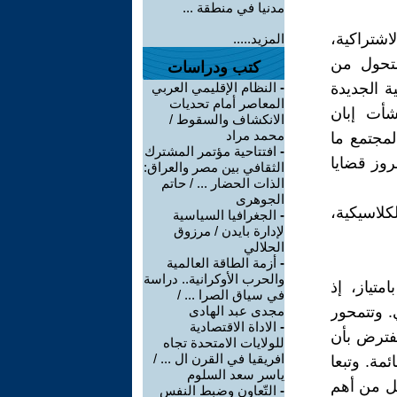
مدنيا في منطقة ...
لاشتراكية،
المزيد.....
لتحول من
كتب ودراسات
ة الجديدة
-
النظام الإقليمي العربي
المعاصر أمام تحديات
نشأت إبان
الانكشاف والسقوط /
محمد مراد
لمجتمع ما
-
افتتاحية مؤتمر المشترك
روز قضايا
الثقافي بين مصر والعراق:
الذات الحضار ... / حاتم
الجوهرى
كلاسيكية،
-
الجغرافيا السياسية
لإدارة بايدن / مرزوق
الحلالي
-
أزمة الطاقة العالمية
والحرب الأوكرانية.. دراسة
متياز، إذ
في سياق الصرا ... /
. وتتمحور
مجدى عبد الهادى
-
الاداة الاقتصادية
تفترض بأن
للولايات الامتحدة تجاه
افريقيا في القرن ال ... /
مة. وتبعا
ياسر سعد السلوم
عل من أهم
-
التّعاون وضبط النفس