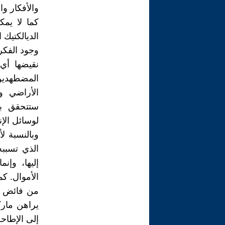
والأفكار وال
كما لا يمك
الديالكتيك
وجود الفكرة
نقيضها أي 
المضطهدين (
الأراضي وا
ستتحقق بت
لوسائل الإن
وبالنسبة ل
الذي تسببه
إليها، وإ
الأموال. ك
من فائض ال
يراهن مارك
إلى الإطاحة