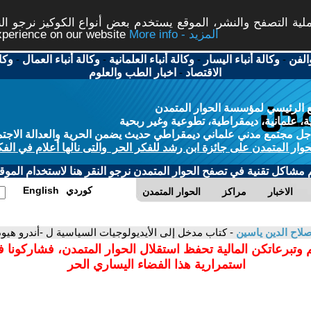
ة التصفح والنشر، الموقع يستخدم بعض أنواع الكوكيز نرجو النق
More info - المزيد
experience on our website
الفن
-
وكالة أنباء اليسار
-
وكالة أنباء العلمانية
-
وكالة أنباء العمال
-
وكا
الاقتصاد
-
اخبار الطب والعلوم
 الرئيسي لمؤسسة الحوار المتمدن
، علمانية، ديمقراطية، تطوعية وغير ربحية
ل مجتمع مدني علماني ديمقراطي حديث يضمن الحرية والعدالة الاجتم
حوار المتمدن على جائزة ابن رشد للفكر الحر والتى نالها أعلام في الفك
م مشاكل تقنية في تصفح الحوار المتمدن نرجو النقر هنا لاستخدام الموقع
كوردي
English
الاخبار
مراكز
الحوار المتمدن
لاح الدين ياسين
- كتاب مدخل إلى الأيديولوجيات السياسية ل -أندرو هيو
 وتبرعاتكن المالية تحفظ استقلال الحوار المتمدن، فشاركونا 
استمرارية هذا الفضاء اليساري الحر