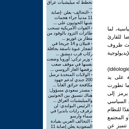
تخطط له ميليشيات عراق
...
-
-التحالف- يعلن -إصابة
11 مدنياً جراء هجمات
شنها الحوثيون على ...
-
القوات الأمريكية تسحب
اسية، لما
طائرات التزود بالوقود من
ا للقارئ
مطار بن غوريو ...
-
قتيلان و 14 جريحا في
 حيث ظروف
انفجار عبوة ناسفة بحافلة
يديولوجية
ركاب قرب دمشق ...
-
وزير تركي: أوروبا وضعت
نفسها في موقف صعب
وفي مستهل الكتاب، يدقق المؤلف في أصول مصطلح "إيديولوجيا" (idéologie)
برفضها الغاز الروسي ...
-
الولايات المتحدة ترسل
ة على يد
200 جندي لدعم جهود
رعان ما تطورت
مكافحة حرائق الغابا ...
-
مصدر سعودي مسؤول:
يرمز إلى
هناك تنسيق بين الحوثيين
والميليشيات العراق ...
ط السياسي
-
الرئيس البولندي: لن
دًا للنظام
ترفرف رايات بانديرا في
سماء وارسو
و المجتمع
-
التحالف العربي بقيادة
 تتميز عن
السعودية يعلن إصابة 11