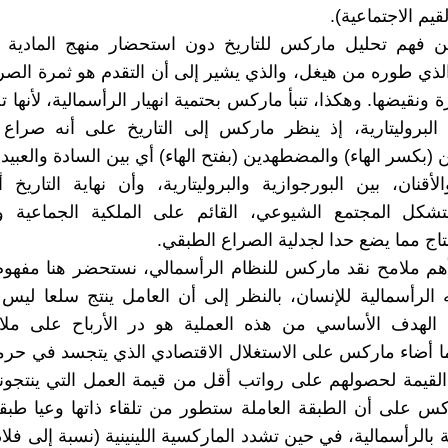
قيم الاجتماعية).
ن فهم تحليل ماركس للتاريخ دون استحضار منهج المادية ال
 الذي طوره من هيغل، والذي يشير إلى أن التقدم هو ثمرة الصر
 ونقيضها. وهكذا، تنبأ ماركس بحتمية انهيار الرأسمالية، لأنها
البروليتارية، إذ ينظر ماركس إلى التاريخ على أنه صراع 
بكسر الهاء) والمضطهدين (بفتح الهاء) أي بين السادة والعبيد،
لأقنان، بين البورجوازية والبروليتارية، وأن نهاية التاريخ 
شكل المجتمع الشيوعي، القائم على الملكية الجماعية وال
تاج مما يضع حدا لجدلية الصراع الطبقي.
أهم ملامح نقد ماركس للنظام الرأسمالي، نستحضر هنا مفهوم
 الرأسمالية للإنسان، بالنظر إلى أن العامل ينتج سلعا لي
نما الهدف الأساسي من هذه العملية هو در الأرباح على م
ما أضاء ماركس على الاستغلال الاقتصادي الذي يتجسد في حرم
قيمة لحصولهم على رواتب أقل من قيمة العمل التي ينتجونه
س على أن الطبقة العاملة ستطور من تلقاء ذاتها وعيا طبق
 بالرأسمالية، في حين تشدد الماركسية اللينينية (نسبة إلى فلاد