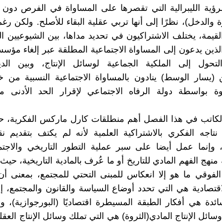
ؤية الليبرالية التي تقصرها على المساواة في الفرص دون ا
ة والدخل)، نظرًا إلى أنها تربي عقلية البقاء للأصلح. ولكن رغ
قيمة، يختلف الاشتراكيون في تحديد مداها، بين الشيوعيين ا
الذين يدعون إلى المساواة الاجتماعية المطلقة عبر إلغاء مؤسس
لتحول إلى الملكية الجماعية لوسائل الإنتاج، وبين الدي
ن (يسار الوسط) ينادون بالمساواة الاجتماعية النسبية من خ
وة بواسطة دولة الرفاه الاجتماعي لإقرار الحد الأدنى من
الكاتب في هذا الفصل أهم منطلقات كارل ماركس الفكرية،
 نتاجه الفكري بالاشتراكية العلمية لأنه لم يكتف بتقديم ن
، وإنما عمل أيضا على سبر عملية التطور التاريخي والاجت
منهج الفهم المادي للتاريخ أو ما عُرف بالمادية التاريخية، حي
الفوقي ما هو إلا انعكاس للمبنى التحتي للمجتمع، بمعنى 
لاقتصادية هي التي تحدد أوضاع السياسة والقانون والمجتمع، إذ
سائدة هي أفكار الطبقة المسيطرة اقتصاديًا (البورجوازية)، و
سائل الإنتاج المادي(الثروة) هي التي تملك وسائل الإنتاج العقل