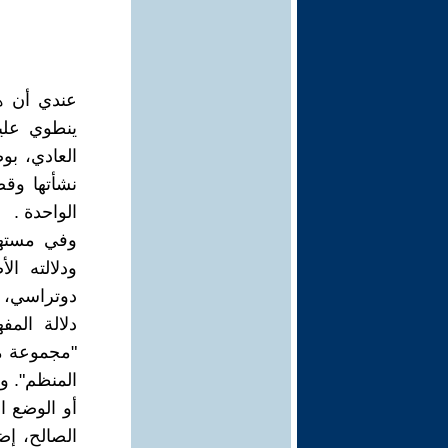
عندي أن هذ
ينطوي علي
العادي، بو
نشأتها وقضا
الواحدة .
ودلالته ا
دلالة الم
"مجموعة مت
المنظم". وت
أو الوضع ا
الصالح، إض