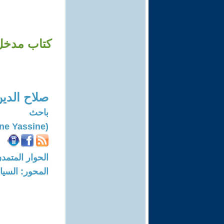
كتاب مدخل 
صلاح الدي
باحث
(Salaheddine Yassine)
الحوار المتمدن-العدد: 7402 - 22
المحور: السيا