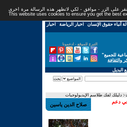
ر على الزر - موافق - لكي لاتظهر هذه الرسالة مرة اخرى -
This website uses cookies to ensure you get the best 
لة أنباء حقوق الإنسان
-
اخبار الرياضة
-
اخبار
التبرع للموقع - ادعمونا
اعية للجميع
"
ر والثقافة
 البديل
د-: دليلك لفك طلاسم الإيديولوجيات
في دعم
صلاح الدين ياسين