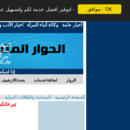
موافق - OK
لتوفير افضل خدمة لكم ولتسهيل عملي
أخبار عامة
-
وكالة أنباء المرأة
-
اخبار الأدب و
الموقع
يسارية
"من أج
حاز ال
إذا لديك
الزوار
اضافة/خدمات
بحث/الارشيف
الصفحة الرئيسية
-
السياسة والعلاقات الدولية
-
ص
تبرعاتكم