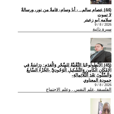
(44) عصام سالم.. - أبا وسام- قامةٌ من نور، ورسالةٌ
لا تموت
سلامه ابو زعيتر
2026 / 8 / 9
سيرة ذاتية
(45) الْأَنْطُولُوجْيَا التِّقْنِيَّةُ لِلسِّحْرِ وَالْعَدَمِ: دِرَاسَةٌ فِي
الْإِمْكَانِ الْكَامِنِ وَالتَّشْكِيلِ الْوُجُودِيِّ -الجُزْءُ السَّابِعُ
وَالسِّتُّونَ بَعْدَ الثَّلَاثِمِائَةِ-
حمودة المعناوي
2026 / 8 / 9
الفلسفة ,علم النفس , وعلم الاجتماع