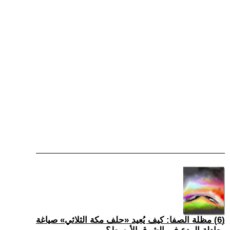
(6) مظلة الصفا: كيف يُعيد «حلف مكة الثلاثي» صياغة