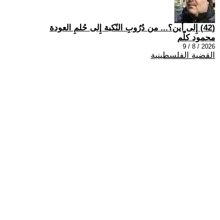
(42) إِلى أين؟... من دُرُوبِ النّكبة إِلى حُلمِ العودة
محمود كلّم
2026 / 8 / 9
القضية الفلسطينية