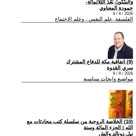
وَالسِّتُّونَ بَعْدَ الثَّلَاثِمِائَةِ-
حمودة المعناوي
2026 / 8 / 9
الفلسفة ,علم النفس , وعلم الاجتماع
(9) اتفاقية مكة للدفاع المشترك
سري القدوة
2026 / 8 / 9
مواضيع وابحاث سياسية
(10) الخلاصة الروحية من سلسلة كتب محادثات مع
الله | الجزء المائة وستة
نيل دونالد والش