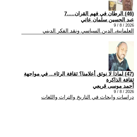
(46) الرطان في فهم القران.....7
عبد الحسين سلمان عاتي
2026 / 8 / 9
العلمانية، الدين السياسي ونقد الفكر الديني
(47) لماذا لا نوثق أعلامنا؟ ثقافة الرثاء... في مواجهة
ثقافة الذاكرة
أحمد موسى قريعي
2026 / 8 / 9
دراسات وابحاث في التاريخ والتراث واللغات