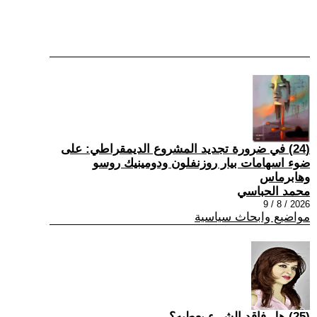
(24) في ضرورة تجديد المشروع الديمقراطي: على
ضوء اسهامات بيار روزنفلون ودومينيك روسو
وهابرماس
محمد الحباسي
2026 / 8 / 9
مواضيع وابحاث سياسية
(25) هل فاقد الشيء يعطيه؟