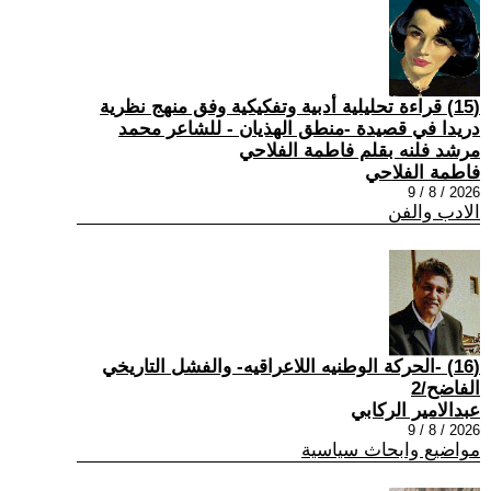
(15) قراءة تحليلية أدبية وتفكيكية وفق منهج نظرية
دريدا في قصيدة -منطق الهذيان - للشاعر محمد
مرشد فلنه بقلم فاطمة الفلاحي
فاطمة الفلاحي
2026 / 8 / 9
الادب والفن
(16) -الحركة الوطنيه اللاعراقيه- والفشل التاريخي
الفاضح/2
عبدالامير الركابي
2026 / 8 / 9
مواضيع وابحاث سياسية