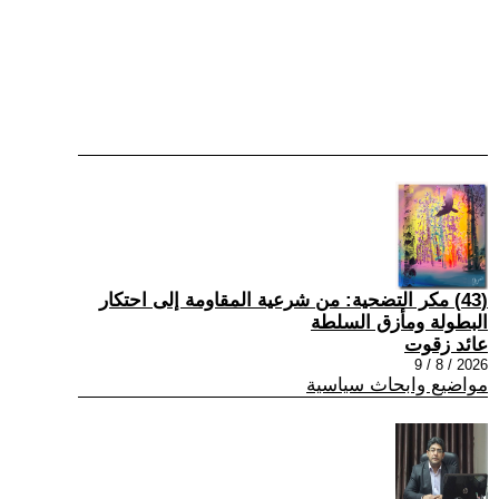
(43) مكر التضحية: من شرعية المقاومة إلى احتكار
البطولة ومأزق السلطة
عائد زقوت
2026 / 8 / 9
مواضيع وابحاث سياسية