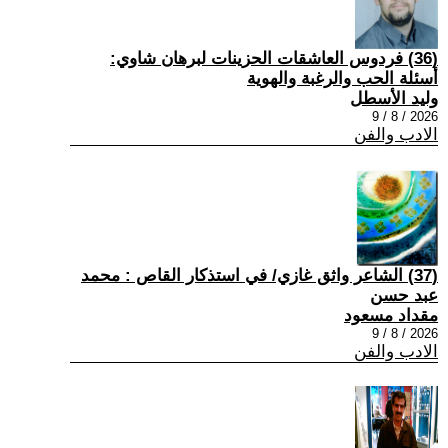
(36) فردوس العاشقات الحزينات لبرهان شاوي:
أسئلة الحب والرغبة والهوية
وليد الأسطل
2026 / 8 / 9
الادب والفن
(37) الشاعر واثق غازي/ في استذكار القاص : محمد
عبد حسن
مقداد مسعود
2026 / 8 / 9
الادب والفن