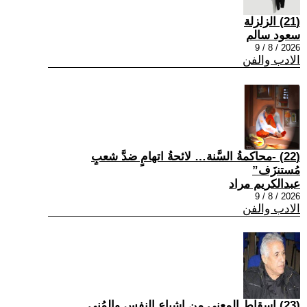
(21) الزلزلة
سعود سالم
2026 / 8 / 9
الادب والفن
(22) -محاكمةُ السَّنة… لائحةُ اتهامٍ ضدَّ شعبٍ
مُستنزَف”
عبدالكريم مراد
2026 / 8 / 9
الادب والفن
(23) إسقاط المعنى من إشباع النفس والمُنى