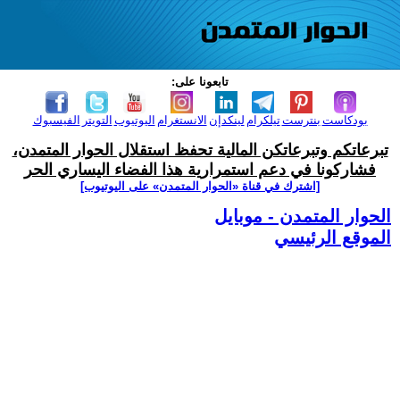
تابعونا على:
بودكاست
بنترست
تيلكرام
لينكدإن
الانستغرام
اليوتيوب
التويتر
الفيسبوك
تبرعاتكم وتبرعاتكن المالية تحفظ استقلال الحوار المتمدن،
فشاركونا في دعم استمرارية هذا الفضاء اليساري الحر
[اشترك في قناة ‫«الحوار المتمدن» على اليوتيوب]
الحوار المتمدن - موبايل
الموقع الرئيسي