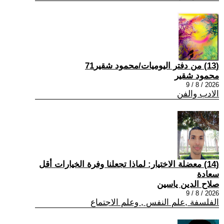
(13) من دفتر اليوميات/محمود شقير71
محمود شقير
2026 / 8 / 9
الادب والفن
(14) معضلة الاختيار: لماذا تجعلنا وفرة الخيارات أقل
سعادة
صلاح الدين ياسين
2026 / 8 / 9
الفلسفة ,علم النفس , وعلم الاجتماع