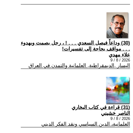
(30) وداعاً فيصل السعدي . . . ! ، رحل بصمت وبهدوء
. . . مواقف بحاجة إلى تفسيرات!
علاء مهدي
2026 / 8 / 9
اليسار ,الديمقراطية, العلمانية والتمدن في العراق
(31) قراءة في كتاب البخاري
الناصر خشيني
2026 / 8 / 9
العلمانية، الدين السياسي ونقد الفكر الديني