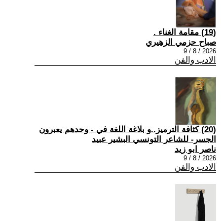
(19) مقامة الغناء .
صباح حزمي الزهيري
2026 / 8 / 9
الادب والفن
(20) كثافة الترميز..و بلاغة اللغة في - وحدهم يعبرون
الجسر- للشاعر التونسي البشير عبيد
ناصر ابو زيد
2026 / 8 / 9
الادب والفن