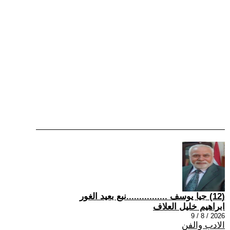
(12) جيا يوسف ................نبع بعيد الغور
ابراهيم خليل العلاف
2026 / 8 / 9
الادب والفن