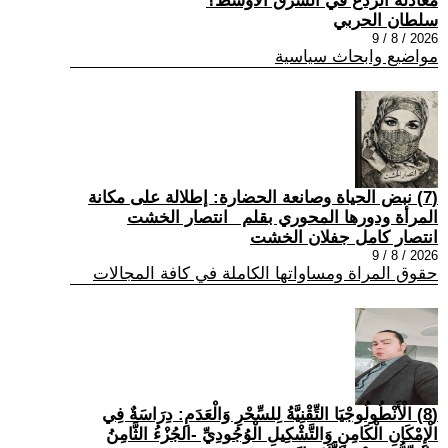
معادلة الردع في الشرق الأوسط؟
سلطان الحربي
2026 / 8 / 9
مواضيع وابحاث سياسية
(7) نبض الحياة وصانعة الحضارة: إطلالة على مكانة
المرأة ودورها المحوري بقلم _انتصار الخشت
انتصار كامل جفلان الخشت
2026 / 8 / 9
حقوق المراة ومساواتها الكاملة في كافة المجالات
(8) الْأَنْطُولُوجْيَا التِّقْنِيَّةُ لِلسِّحْرِ وَالْعَدَمِ: دِرَاسَةٌ فِي
الْإِمْكَانِ الْكَامِنِ وَالتَّشْكِيلِ الْوُجُودِيِّ -الجُزْءُ الثَّامِنُ