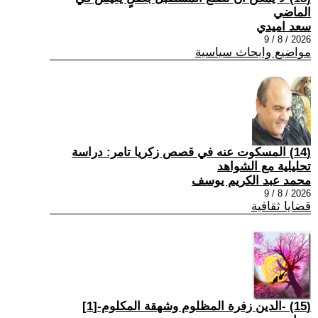
الماضي
سعد اميدي
2026 / 8 / 9
مواضيع وابحاث سياسية
(14) المسكوت عنه في قصص زكريا تامر: دراسة
تحليلية مع الشواهد
محمد عبد الكريم يوسف
2026 / 8 / 9
قضايا ثقافية
(15) -الدين زفرة المظلوم وشهقة المكلوم-[1]