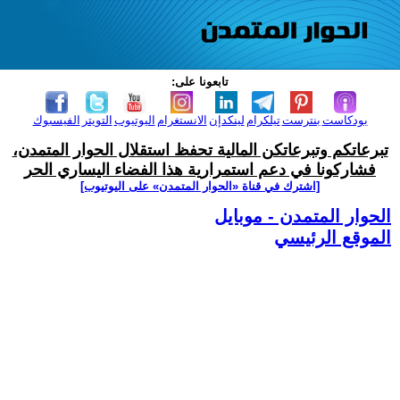
تابعونا على:
بودكاست
بنترست
تيلكرام
لينكدإن
الانستغرام
اليوتيوب
التويتر
الفيسبوك
تبرعاتكم وتبرعاتكن المالية تحفظ استقلال الحوار المتمدن،
فشاركونا في دعم استمرارية هذا الفضاء اليساري الحر
[اشترك في قناة ‫«الحوار المتمدن» على اليوتيوب]
الحوار المتمدن - موبايل
الموقع الرئيسي