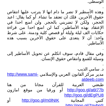
الوسطى.
.
وهذه الأسطير لا تضر ما دام انها لا يترتب عليها انتقاص
حقوق الأخرين. فلك ان تعتقد ما تشاء. أو كما يقال: اعبد
الحجر، ولكن لا تضربني بالحجر. ولن امنع احدا في
الإعتقاد بهذه الأساطير، كما لن امنع احدا من قراءة
حكايات الف ليلة وليلة أو قصص كلية ودمنة. على شرط
واحد: أن لا يتعدى على حقوق الآخرين بسبب هذه
الأساطير.
.
وفي مقال قادم، سوف اتكلم عن تحويل الأساطير إلى
وسيلة للقمع وانتقاص حقوق الإنسان.
.
د. سامي الذيب
مدير مركز القانون العربي والإسلامي
http://www.sami-
aldeeb.com
طبعتي العربية للقرآن مجانا من هنا
http://goo.gl/a6t77b
أو ورقيا من موقع امازون
http://goo.gl/dEgPU8
كتبي المجانية
http://goo.gl/m0lNIK
أو
http://goo.gl/ZnybpS