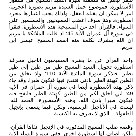
ننظر لبعض ما تتضمنه سيرة السيد المسيح من منظور
الأسطورة. فموضوع حمل السيدة مريم بصورة اعجوبية
امر لا يمكن ان يقبله العقل. ولذلك يجب اعتبارها مجرد
اسطورة. وهنا سوف اغضب المسيحيين والمسلمين على
السواء. فالقرآن اخذ عن المسيحية هذه الأسطورة. فنقرأ
في سورة آل عمران الآية 45: اذ قالت الملائكة يا مريم
ان الله يبشرك بكلمة منه اسمه المسيح عيسى ابن
مريم.
.
واخذ القرآن عن ما يعتبره المسيحيون اناجيل محرفة
اسطورة تحويل السيد المسيح طير من طين إلى طير
يطير. فتذكر سورة المائدة الآية 110: واذ تخلق من
الطين كهيئة الطير باذني فتنفخ فيها فتكون طيرا. وقد جاء
ذكر لهذه الأسطورة أيضا في سورة آل عمران في الآية
49: اني اخلق لكم من الطين كهيئة الطير فانفخ فيه
فيكون طيرا باذن الله. وهذه الأسطورة، الحمد لله،
ليست في الأناجيل الرسمية، ولكن فيما يسمى بإنجيل
الطفولة... الذي لا تعترف به الكنسية.
.
وقصة صلب المسيح المذكورة في الإنجيل نفاها القرآن،
ولكن اضاف لها اسطورة اخرى. ففي سورة النساء الآية