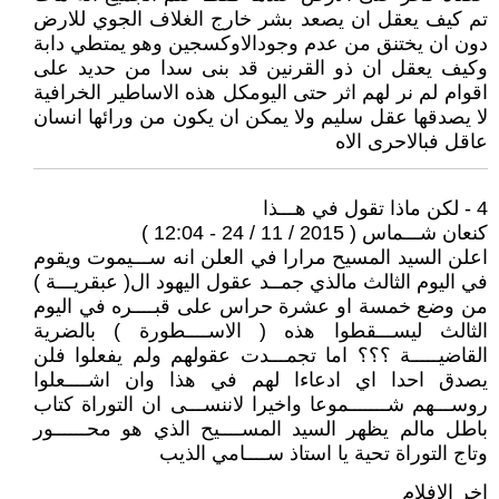
تم كيف يعقل ان يصعد بشر خارج الغلاف الجوي للارض
دون ان يختنق من عدم وجودالاوكسجين وهو يمتطي دابة
وكيف يعقل ان ذو القرنين قد بنى سدا من حديد على
اقوام لم نر لهم اثر حتى اليومكل هذه الاساطير الخرافية
لا يصدقها عقل سليم ولا يمكن ان يكون من ورائها انسان
عاقل فبالاحرى الاه
4 - لكن ماذا تقول في هـــذا
كنعان شـــماس ( 2015 / 11 / 24 - 12:04 )
اعلن السيد المسيح مرارا في العلن انه ســـيموت ويقوم
في اليوم الثالث مالذي جمــد عقول اليهود ال( عبقريـــة )
من وضع خمسة او عشرة حراس على قبــــره في اليوم
الثالث ليســـقطوا هذه ( الاســــطورة ) بالضرية
القاضيـــــة ؟؟؟ اما تجمـــدت عقولهم ولم يفعلوا فلن
يصدق احدا اي ادعاءا لهم في هذا وان اشــــعلوا
روســـهم شـــــــموعا واخيرا لاننســـى ان التوراة كتاب
باطل مالم يظهر السيد المســــيح الذي هو محــــــور
وتاج التوراة تحية يا استاذ ســــامي الذيب
اخر الافلام