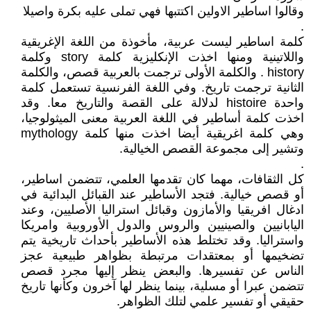
وقالوا اساطير الاولين اكتتبها فهي تملى عليه بكرة واصيلا
.
كلمة اساطير ليست عربية، مأخوذة من اللغة الإغريقية
واللاتينية ومنها اخذت الإنكليزية كلمة story وكلمة
history . والكلمة الأولى ترجمت بالعربية قصص، والكلمة
الثانية ترجمت تاريخ. وفي اللغة الفرنسية تستعمل كلمة
واحدة histoire لدلالة على القصة والتاريخ معا. وقد
اخذت كلمة أساطير في اللغة العربية معنى الميثولوجيا،
وهي كلمة اغريقية أيضا اخذت منها كلمة mythology
وتشير إلى مجموعة القصص الخيالية.
.
كل الثقافات، مهما كان تقدمها العلمي، تتضمن اساطير،
أو قصص خيالية. فتجد الأساطير عند القبائل البدائية في
ادغال افريقيا والأمازون وقبائل استراليا الأصليين، وعند
اليابانيين والصينيين والروس والدول الأوروبية وامريكا
واستراليا. وقد تختلط هذه الأساطير بأحداث تاريخية يتم
تضخيمها أو بمعتقدات مرتبطة بظواهر طبيعية عجز
الناس عن تفسيرها. والبعض ينظر إليها مجرد قصص
تتضمن عبرا أو مسلية، بينما ينظر لها آخرون وكأنها تاريخ
حقيقي أو تفسير علمي لتلك الظواهر.