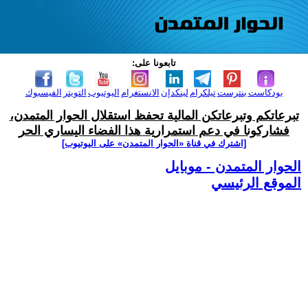
تابعونا على:
بودكاست
بنترست
تيلكرام
لينكدإن
الانستغرام
اليوتيوب
التويتر
الفيسبوك
تبرعاتكم وتبرعاتكن المالية تحفظ استقلال الحوار المتمدن،
فشاركونا في دعم استمرارية هذا الفضاء اليساري الحر
[اشترك في قناة ‫«الحوار المتمدن» على اليوتيوب]
الحوار المتمدن - موبايل
الموقع الرئيسي