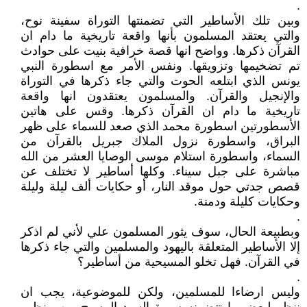
.
وبين تلك الأساطير التي تضمنتها التوراة سفينة نوح،
والتي يعتقد المسلمون بأنها واقعة تاريخية ما دام ان
القرآن ذكرها. وواضح انها قصة خرافية بنيت على حوادث
تم تضخيمها وتزويقها. ونفس الأمر مع اسطورة النبي
يونس الذي ابتلعه الحوت والتي جاء ذكرها في التوراة
والإنجيل والقرآن. والمسلمون يعتقدون انها واقعة
تاريخية ما دام ان القرآن ذكرها. وقس على هاتين
الأسطورتين اسطورة محمد الذي صعد للسماء على ظهر
البراق، واسطورة نزول الملاك جبريل بالقرآن من
السماء، واسطورة استلام موسى الوصايا العشر من الله
مباشرة على جبل سيناء. وكلها أساطير لا تختلف عن
قصص جدتي حول موقد النار، أو حكايات ألف ليلة وليلة
وحكايات كليلة ودمنة.
.
وبطبيعة الحال، سوف يثور المسلمون علي لأني لم اذكر
إلا الأساطير المتعلقة باليهود والمسلمين والتي جاء ذكرها
في القرآن. فهل تخلو المسيحية من أساطير؟
.
وليس ارضاءا للمسلمين، ولكن للموضوعية، يجب ان