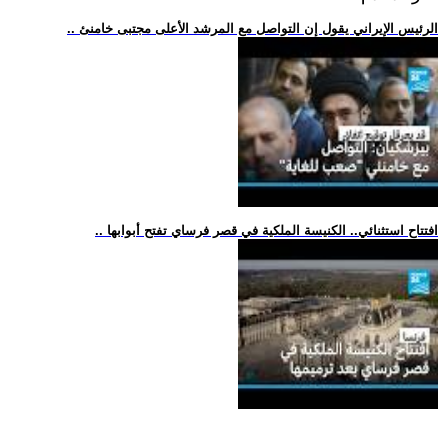
.. الرئيس الإيراني يقول إن التواصل مع المرشد الأعلى مجتبى خامنئ
.. افتتاح استثنائي.. الكنيسة الملكية في قصر فرساي تفتح أبوابها