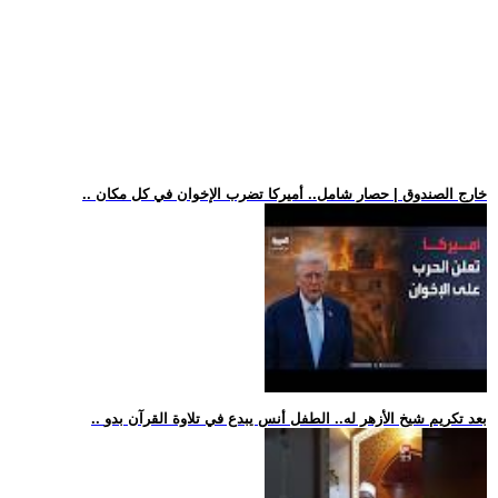
.. خارج الصندوق | حصار شامل.. أميركا تضرب الإخوان في كل مكان
.. بعد تكريم شيخ الأزهر له.. الطفل أنس يبدع في تلاوة القرآن بدو