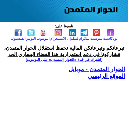
تابعونا على:
بودكاست
بنترست
تيلكرام
لينكدإن
الانستغرام
اليوتيوب
التويتر
الفيسبوك
تبرعاتكم وتبرعاتكن المالية تحفظ استقلال الحوار المتمدن،
فشاركونا في دعم استمرارية هذا الفضاء اليساري الحر
[اشترك في قناة ‫«الحوار المتمدن» على اليوتيوب]
الحوار المتمدن - موبايل
الموقع الرئيسي