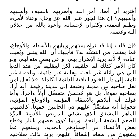
.
أفتريد أن أضاد أمر الله وأضربهم بالسيف وأسلبهم
وأسبيهم؟ إن هذا لجور على الله عز وجل، وعناد لأمره،
وظلم لنعمته، وكفران لإحسانه. وأعوذ بالله من خذلان
الله وغضبه.
.
فإن قلت إننا قد نراه يميتهم ويبليهم بالأسقام والأوجاع،
فما يمنعك من التشبُّه به؟ فأجيبك أن الله يبتلي ويُميت
عباده، لا لأنه يريد الإضرار بهم، أو عن بغضٍ منه لهم، ولو
كان الأمر كذلك لما خلقهم، لكن لينقلهم من هذه الدنيا
التي هي زائلة غير باقية، وفانية غير دائمة، وناقصة غير
تامة، إلى دار الخلود الباقية الدائمة الكاملة. فلا يُقال لمن
نقل صاحبه من مدينة وضيعة إلى مدينة رفيعة، أنه أراد
بصاحبه سوءاً، بل هو مُحسنٌ متفضِّل أولاً وآخراً. وأما
قولك أنه أبلاهم بالأسقام المؤلمة والأوجاع المؤذية،
فجوابنا أنه متفضِّلٌ عليهم في الحالتين جميعاً. كالطبيب
الماهر المشفق الذي يشفي المريض بالأدوية المرَّة
الطعم البشعة الرائحة، وربما كوى بعضهم بالنار وقطع
بعض الأعضاء من أجسادهم بالحديد، ويمنعهم عما
يشتهون من طعام إشفاقاً عليهم، يريد بذلك صلاحهم