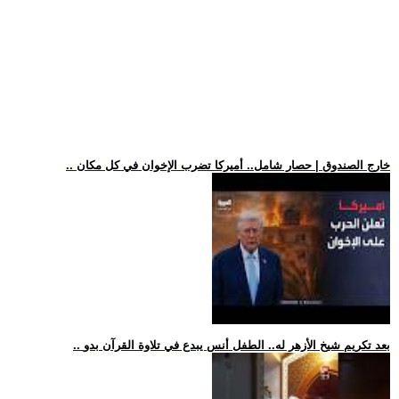
.. خارج الصندوق | حصار شامل.. أميركا تضرب الإخوان في كل مكان
.. بعد تكريم شيخ الأزهر له.. الطفل أنس يبدع في تلاوة القرآن بدو