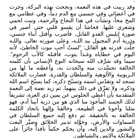
.
وقد ربيت في هذه النعمة، ونجحت بهذه البركة، وجرت
في أعضائي وفي جسمي مع الدم دماً، وفي عظامي مع
المخ مخاً، ونشأت في هذا النجاح والرحمة، ونبت لحمي
وشعري عليها. فحاشا أن يقسو قلبي حتى أصير في
صورة إبليس العدو القاتل، فأضرب وأقتل أبناء جنسي،
وذرية آدم المجبول بيد اللـه، وعلى صورته تعالى. واللـه
جلَّت قدرته هو القائل: "لستُ أحب موت الخاطئ، لأنه
اليوم في خطاياه وغـداً يتوب، فأقبله كالأب الرحوم".
سيما وقد شرَّف الله سبحانه النوع الإنساني بأن كلمته
الخالقة تجسَّدت منه واتّحدت به، وأعطته ما لها من
الـربوبية والألوهية والسلطان والقدرة، فصارت الملائكة
تسجد له وتقدّس اسمه وتسبّح ذكره، كما يسبّح اسم الله
وذكره، ولا تفرِّق في ذلك بينهما. ثم زيد نعمة إلى النعمة
المتقدمة بأن أعطي الجلوس عن يمين ذي العزة، تشريفاً
لذلك الجسد المأخوذ منا الذي هو من ذرية أبينا آدم، فهو
مثلنا وأخونا في الطبيعة، وخالقنا وإلهنا باتحاد الكلمة
الخالقة به بالحقيقة. ثم دفع إليه جميع السلطان في
السماوات والأرض، وخوَّله تدبير الخلائق وصيَّر البعث
والنشور والدين إليه، وأن يحكم حكماً نافذاً جائزاً على
الملائكة والإنس والشياطين.