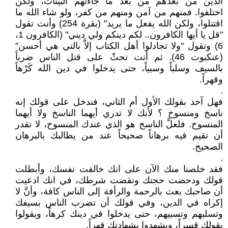
الذين من بعدهم من بعد ما جاءتهم البينات، ولكن
اختلفوا. فمنهم من آمن ومنهم من كفر، ولو شاء الله ما
اقتتلوا، ولكن الله يفعل ما يريد" (بقرة 254) وأنت تقول
"قل يا أيها الكافرون.. لكم دينكم ولي ديني" (الكافرون 1،
6) وتقول "ولا تجادلوا أهل الكتاب إلاَّ بالتي هي أحسن"
(عنكبوت 46). ثم أنت تحثّ على قتل الناس ضرباً
بالسيف وسلباً وسبياً، حتى يدخلوا في دين الله كَرْهاً
وقهراً.
.
فهل آخذ بقولك الأول أم الثاني، فندخل على قولك إنه
ناسخ ومنسوخ ؟ لأنك لا تدري أيهما الناسخ ولا أيهما
المنسوخ. فلعلَّ الناسخ هو الذي عندك المنسوخ، لا تقدر
أن تقيم فيه برهاناً صحيحاً عند من يطالبك بالبرهان
الصحيح.
.
فقد خلصنا منك الآن على انك خالفت نفسك، وأبطلت
قولك ودحضت حجتك ونقضت شرطك، في انك ادعيت
أن صاحبك بعث بالرحمة والرأفة إلى الناس كافة، وأنَّ لا
إكراه في الدين، وفي قولك أن تضرب الناس بسيفك
وتسلبهم وتسبيهم، حتى يدخلوا في دينك كرهاً، ويقولوا
بقولك قسراً، ويشهدوا بشهادتك قهراً.