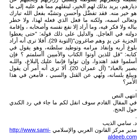
ديارهم، يريد بذلك لهم الخير، لينقلهم مما هم عليه إلى ما
هو خير منه. فقد تفضَّل وأحسن وتشبَّه بفعل الله تبارك
وتعالى اسمه، ولكنه ما فعل الذي فعله لهذا، ولا خطر
بباله ولا فكر فيه، وما أراد إلا نفع نفسه وأصحابه ، وإقامة
دولته في العاجل. والدليل على ذلك قوله: "حتى يعطوا
الجزية عن يدٍ وهم صاغرون"(التوبة 29). أفلا ترى أنه أراد
بلوغ أربه وإنفاذ مرامه وتوطيد سلطته، وهو يقول في
كتابه: "قل للذين أوتوا الكتاب والأميين أأسلمتم ؟ فإن
أسلموا فقد اهتدوا، وإن تولوا فإنما عليك البلاغ، واللـه
بصير بالعباد" (آل عمران 20). ألا ترى أنه أُمر أن يقول
ويبلغ بلسانه، ونُهي عن القتل والسبي ، فأمعن في هذا
الأمر؟
.
انتهى النص
في المقال القادم سوف انقل لكم ما جاء في رد الكندي
حول الحج.
.
د. سامي الذيب
مدير مركز القانون العربي والإسلامي
http://www.sami-
aldeeb.com