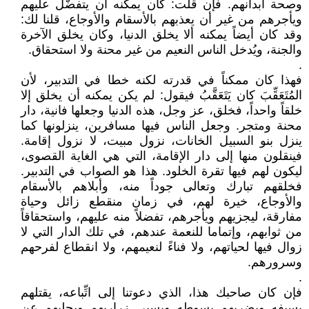
وصحة أبدانهم. فإن قلت: كان يمكنه أن يتفضَّل عليهم
ويأجرهم من غير أن يعذبهم بالأسقام والأوجاع، قلنا لك:
وقد كان أيضاً يمكنه ألا يخلق الدنيا، وكان يخلق الآخرة
والجنة، ويُدخل الناس النعيم من غير محنة ولا استحقاق.
.
فهذا كان ممكناً في قدرته لكنه خطا في التدبير، لأن
المُتَعَقِّبَ كان يَتَعَقَّبُ فيقول: لم يكن يمكنه أن يخلق إلا
خلقاً واحداً، فخلق، عز وجل، هذه الدنيا وجعلها فانية، دار
محنة ومتجر. وجعل الناس فيها مسافرين، ينزلونها كما
ينزل بنو السبيل الخانات، نزول مبيت، لا نزول إقامة.
فينقلون منها إلى دار الإقامة، التي هي الغاية القصوى،
ليكون لهم فيها تقرة الخلود. هذا هو الصواب في التدبير.
فخلقهم تبارك وتعالى جوداً منه، وأبلاهم بالأسقام
والأوجاع، خيرة لهم، في زمان منقطع زائل وحياة
مفارقة، ليجزيهم ويأجرهم، تفضلاً منه عليهم، واستحقاقاً
من ثوابهم، وإتماما للنعمة عندهم، في تلك الدار التي لا
زوال فيها لحياتهم، ولا فناءً لنعيمهم، ولا انقطاع لفرحهم
وسرورهم.
.
فإن كان صاحبك هذا، الذي دعوتنا إلى اتِّباعه، يقتلهم
بسيفه ويضربهم بسوطه ويسبي زراريهم ويجليهم عن