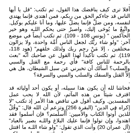
.
أفلا ترى كيف يناقضك هذا القول، ثم تكتب: "قل يا أيها
الناس قد جاءكم الحق من ربكم، فمن اهتدى فإنما يهتدي
لنفسه، ومن ضلَّ فإنما يضلّ عليها، وما أنا عليكم بوكيل.
واتَّبِعْ ما يُوحَى إليك، واصبرْ حتى يحكم اللـه وهو خير
الحاكمين " (يونس 108 - 109). ثم تكتب أيضاً في موضع
آخر: "ولو شاء ربُّك لجعل الناس أمَّة واحدة، ولا يزالون
مختلفين ، إلا مَنْ رحم ربك ولذلك خلقهم" (هود 118،
119). ثم تكتب تأكيداً لهذا القول عن صاحبك أنَّه "بعث
بالرحمة للناس كافة" فأي رحمة مع القتل والسبي
والسلب؟ أسألك أن تخبرني عن سبل الشيطان، هل هي
إلاَّ القتل والسفك والسلب والسبي والسرقة؟
.
فحاشا لله أن يكون هذا سبيله، أو يكون أحد أوليائه قد
اقترف شيئاً من هذه المآثم، لأن الله لا يحب عمل
المفسدين. وكيف أقول في تناقض هذا الأمر إذ تكتب "لا
إكراه في الدين" (البقرة 256) وتزعم أن الله قال: "وقُلْ
للذين أُوتوا الكتاب والأميين: أَأَسلَمتم؟ فإن أسلموا فقد
اهتدوا، وإن تولوا فإنما عليك البلاغ واللـه بصير بالعباد"
(آل عمران 20) وأنت الذي تقول: "ولو شاء اللـه ما اقتتل