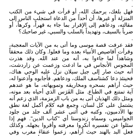
.
فهل بلغك، يرحمك الله، أو قرأت في شيء من الكتب
المنزلة أو غيرها، أن أحداً من الدعاة استجلب الناس إلى
مقالته، ودعاهم إلى الإقرار بما جاء به قهراً، وكرهاً، أو
ضرباً بالسيف، وتهديداً بالسلب والسبي، غير صاحبك؟
.
فقد عرفت قصة موسى وما أتى به من الآيات المعجبة،
وقرأت أقاصيص الأنبياء بعده وما فعلوا. وكان ذلك محققاً
وشاهداً لما جاءوا به، أنه من عند الله. وقد هذرت
المجوس الأنجاس في ما ادعت وزعمت عن زاردشت،
أنه حيث صار إلى جبل سيلان نزل عليه الوحي هناك،
فحينئذ دعا كشتاسف الملك، ودعاهم. فأجابوه وأذعنوا له،
حيث أراهم بسحره ومخاريقه وتمويهاته، ما هو عندهم
آية تمتنع في الطباع. مثل الفَرَس الذي أحياه بعد موته،
ومثل ذلك الهذيان أتى به من باب الزمزمة، الذي زعم أنه
يشتمل على كل لسان، وجمع فيه كلام أكمل لغة نطق
بها الآدميون، وكتبه في أثنى عشر ألف جلد من جلود
الجواميس، وسماه زندوستا أي "كتاب الدين". فهم إذا
سئلوا عن تفسيره أنكروا معرفته وأقروا بجهله. وكذلك
فعل البد بالهند حيث أراهم، زعموا عنقاءَ مغرب وفي