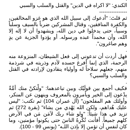
الكندي: "لا اكراه في الدين" والقتل والسلب والسبي
----------------
ثم قلتَ: "أدعوك إلى سبيل الله الذي هو غزو المخالفين،
والكفرة المنافقين، وقتال المشركين ضرباً بالسيف وسلباً
وسبياً، حتى يدخلوا في دين الله، ويشهدوا أن لا إله إلا
الله، وأن محمداً عبده ورسوله. أو يؤدوا الجزية عن يدٍ
وهم صاغرون".
.
فهل أردت أن تدعوني إلى فعل الشيطان، المنزوعة منه
الرحمة، الذي إنما أفرغ حسده لآدم وذريته في شرذمة
منهم، جعلهم سلاحاً له وأولياء ينقادون لإرادته في القتل
والسلب والسبي؟
.
فكيف أجمع بين قولَيْك وبين تباعدهما: "ولْتكنْ منك أمَّةٌ
يدْعون إلى الخير ويأمرون بالمعروف وينهون عن المنكر،
وأولئك هم المفلحون" (آل عمران 104) ثم تكتب: "ليس
عليك هُداهم، ولكن الله يَهْدي من يشاء" (بقرة 272) ثم
تزيد في هذا شيئاً: "ولو شاء ربك لآمَن مَن في الأرض
كلهم جميعاً. أفأنت تُكْرِهُ الناسَ حتى يكونوا مؤمنين، وما
كان لنفسٍ أن تؤمن إلا بإذن اللـه" (يونس 99 - 100).