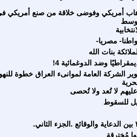
هاب أمريكي وفوضى خلاقة من صنع أمريكي ف
أوسط
نتخابية
اطنا- مصريا-
ملائكة بنات الله
مقراطيًا وضد الدوغمائية 4!
ير الشركة العامة لموانىء العراق خطوة للنه
بحرية
يهم لا تُعد ولا تُحصى
يل للسقوط
ا مُخترقة