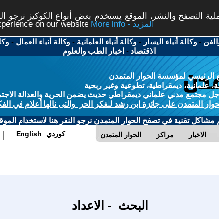
ة التصفح والنشر، الموقع يستخدم بعض أنواع الكوكيز نرجو النق
More info - المزيد
experience on our website
الفن
-
وكالة أنباء اليسار
-
وكالة أنباء العلمانية
-
وكالة أنباء العمال
-
وكا
الاقتصاد
-
اخبار الطب والعلوم
 الرئيسي لمؤسسة الحوار المتمدن
، علمانية، ديمقراطية، تطوعية وغير ربحية
ل مجتمع مدني علماني ديمقراطي حديث يضمن الحرية والعدالة الاجتم
حوار المتمدن على جائزة ابن رشد للفكر الحر والتى نالها أعلام في الفك
م مشاكل تقنية في تصفح الحوار المتمدن نرجو النقر هنا لاستخدام الموقع
كوردي
English
الاخبار
مراكز
الحوار المتمدن
البحث - الاعداد