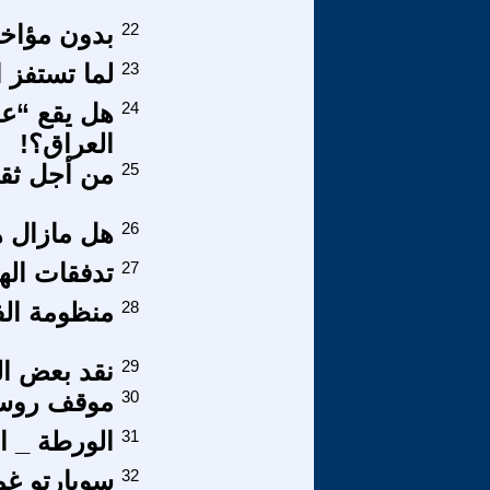
22
بدون مؤاخذ
23
لما تستفز 
24
هل يقع “عل
العراق؟!
25
من أجل ثقاف
26
هل مازال ه
27
تدفقات اله
28
منظومة الفس
29
نقد بعض الم
30
موقف روسي
31
الورطة _ ال
32
سوبارتو غم