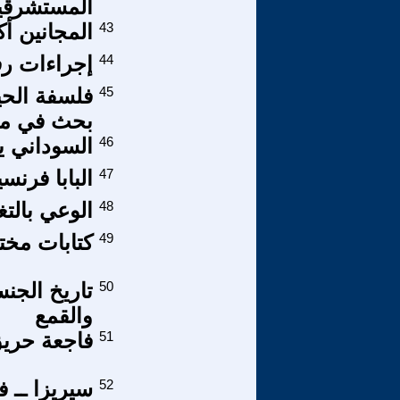
المستشرقين
43
المجانين أك
44
إجراءات رف
45
فلسفة الحي
بحث في مفهو
46
السوداني ي
47
البابا فرنس
48
الوعي بالتغ
49
كتابات مخت
50
والقمع
51
فاجعة حريق 
52
سيريزا ــ 