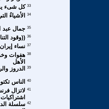
33
كل شىء يح
34
الأشياءُ ال
35
جمال عبد ال
36
((وقود الت
37
نساء إيران
38
هفوات وخزع
الأهل
39
الدروز وال
40
الناس تكتوي
41
اشتراكيات
42