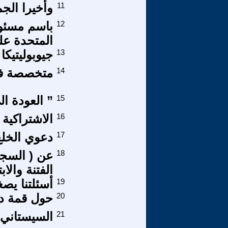
11
وأخيرا الجم
12
باسم مسئول
المتحدة على
13
جيوبوليتيكا
14
متخصصة فى 
15
” العودة ال
16
الاشتراكية
17
دعوي الخلع
18
عن ( السجود
الفتنة والابت
19
أسئلتنا يص
20
حول قمة دو
21
السيستاني ما