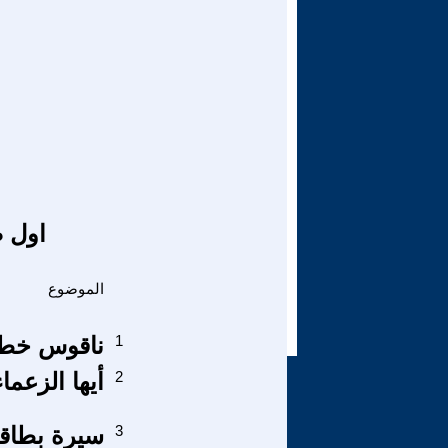
اول ص
الموضوع
1
ناقوس خطر!
2
أيها الزعما
3
سيرة بطاقة هوية -6- مطارَد لا