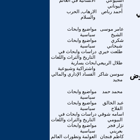
الشيوعي
الانسانية في العالم
اليوناني
ي
أحمد رباص
الارهاب, الحرب
والسلام
عامر موسى
مواضيع وابحاث
الشيخ
سياسية
شكري
مواضيع وابحاث
شيخاني
سياسية
طلعت خيري
دراسات وابحاث في
التاريخ والتراث واللغات
طلال الربيعي
ابحاث يسارية
واشتراكية وشيوعية
وض
سوسن شاكر
الفساد الإداري والمالي
مجيد
محمد حمد
مواضيع وابحاث
سياسية
عبد الخالق
مواضيع وابحاث
الفلاح
سياسية
اسامه شوقي
دراسات وابحاث في
البيومي
التاريخ والتراث واللغات
نزار فجر
مواضيع وابحاث
بعريني
سياسية
كاظم فنجان
العولمة وتطورات العالم