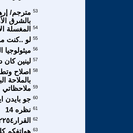
53
مترجم/ إر
بالشرق ال
54
المغسلة الا
55
لو ..كنت مو
56
ميثولوجيا ال
57
لينين كان دي
58
اصلاح وتطو
بالملاحة ال
59
ملاحظاتي عل
60
جو بايدن ا
61
نظره 14
62
القرار٢٢٥٤ بين الدعاية والوقائع .الجزء الثاني.
63
هواتفكم كله