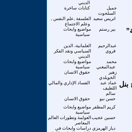
الديني
جميل
كتابات ساخرة
السلحوت
اتريس سعيد
الفلسفة ,علم النفس ,
وعلم الاجتماع
”
بير رستم
مواضيع وابحاث
سياسية
عبدالرحيم
العلمانية، الدين
قروي
السياسي ونقد الفكر
الديني
محمد
مواضيع وابحاث
عبدالمغني
سياسية
زهير
حقوق الانسان
الخويلدي
 بنل
عماد عبد
الفساد الإداري والمالي
اللطيف
سالم
حسن نبو
حقوق الانسان
كريم المظفر
مواضيع وابحاث
سياسية
حسين عجيب
العولمة وتطورات العالم
المعاصر
ديار الهرمزي
دراسات وابحاث في