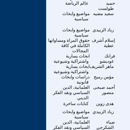
حميد
عالم الرياضة
طولست
سعيد مضيه
مواضيع وابحاث
سياسية
زياد الزبيدي
مواضيع وابحاث
سياسية
إسلام أشرف
حقوق المراة ومساواتها
عطية
الكاملة في كافة
المجالات
فرانك
ابحاث يسارية
غوديشو
واشتراكية وشيوعية
ماهر الشريف
ابحاث يسارية
واشتراكية وشيوعية
مؤمن رميح
دراسات وابحاث
قانونية
أحمد صبحى
العلمانية، الدين
منصور
السياسي ونقد الفكر
الديني
هدى زوين
كتابات ساخرة
زياد الزبيدي
مواضيع وابحاث
سياسية
ضياء
العلمانية، الدين
الشكرجي
السياسي ونقد الفكر