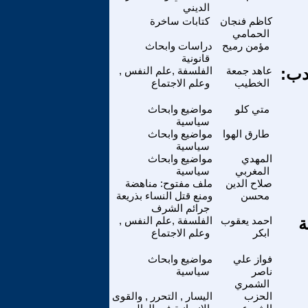
الديني
كاظم فنجان
كتابات ساخرة
الحمامي
مؤمن رميح
دراسات وابحاث
قانونية
دب:
عاهد جمعة
الفلسفة ,علم النفس ,
الخطيب
وعلم الاجتماع
متي كلو
مواضيع وابحاث
سياسية
طارق الهوا
مواضيع وابحاث
سياسية
المهدي
مواضيع وابحاث
المغربي
سياسية
صلاح الدين
ملف مفتوح: مناهضة
محسن
ومنع قتل النساء بذريعة
جرائم الشرف
لطة
احمد يعقوب
الفلسفة ,علم النفس ,
ابكر
وعلم الاجتماع
فواز علي
مواضيع وابحاث
ناصر
سياسية
الشمري
الحزب
اليسار , التحرر , والقوى