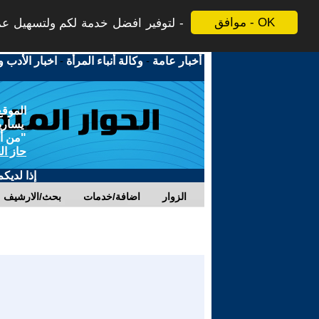
موافق - OK
لتوفير افضل خدمة لكم ولتسهيل عملي
أخبار عامة
-
وكالة أنباء المرأة
-
اخبار الأدب و
الموقع
يسارية
"من أج
حاز ال
إذا لديك
الزوار
اضافة/خدمات
بحث/الارشيف