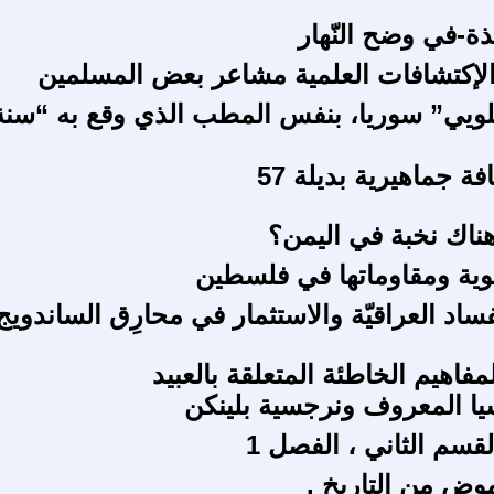
ة-في وضح النّهار
الإكتشافات العلمية مشاعر بعض المسلمين
ويي” سوريا، بنفس المطب الذي وقع به “سنة
ة جماهيرية بديلة 57
ناك نخبة في اليمن؟
وية ومقاوماتها في فلسطين
اد العراقيّة والاستثمار في محارِق الساندويج
فاهيم الخاطئة المتعلقة بالعبيد
ا المعروف ونرجسية بلينكن
قسم الثاني ، الفصل 1
وض من التاريخ .