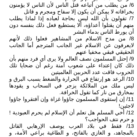
6/ من يطلب من أتباعه قتل الناس لأن الناس لا يؤمنون
بخرافاته لا يمكن أن يكون إلا سفاح ومجرم و قاتل
7/ تقولون بأن الله ليس بحاجة لعباده إذا لماذا يطلب
منهم أن يقتلوا أعداؤه، ألا يستطيع فعل ذلك بنفسه دون
أن يورط الناس بدماء البشر
8/ من مدح الاسلام من المشاهير فعلوا ذلك لأنهم
لايعرفون عن الاسلام غير الجانب المترجم أما الجانب
الحقيقي فبقي مخفيا عنهم
9/ إحتل المسلمون نصف العالم ولا يرى أي فرد منهم بأن
ذلك كان إعتداء على شعوب آمنة رغم أن ضحايا تلك
الحروب فاقت عدد الحربين العالميتين
10/ الرعد هو إرتفاع في الحرارة والضغط بسبب البرق و
ليس ملك من الملائكة يزجر في السحاب و يقودها
بمخارق من نار كما تقول الخرافة.
11/ إن إستقوى المسلمون جاؤوا غزاة وإن آفتقروا جاؤوا
لاجئين!
12/ أخي المسلم هل تعلم أن الإسلام لم يحرم العبودية !
و حرم نتف الحواجب؟
13/ فقط في بلاد العرب يوصف الإرهابي القاتل
بالمجاهد، و الغازي بالفاتح، و الطاغية براعي الأمة، و