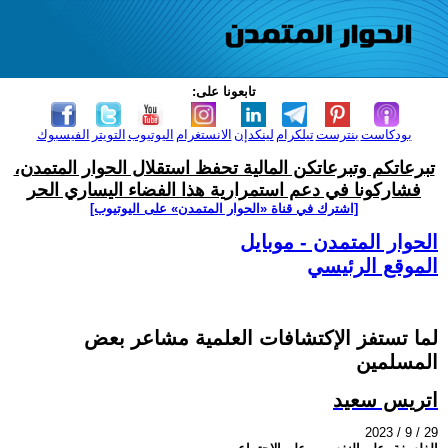
تابعونا على:
بودكاست
بنترست
تيلكرام
لينكدإن
الانستغرام
اليوتيوب
التويتر
الفيسبوك
تبرعاتكم وتبرعاتكن المالية تحفظ استقلال الحوار المتمدن،
فشاركونا في دعم استمرارية هذا الفضاء اليساري الحر
[اشترك في قناة ‫«الحوار المتمدن» على اليوتيوب]
الحوار المتمدن - موبايل
الموقع الرئيسي
لما تستفز الإكتشافات العلمية مشاعر بعض
المسلمين
اتريس سعيد
2023 / 9 / 29