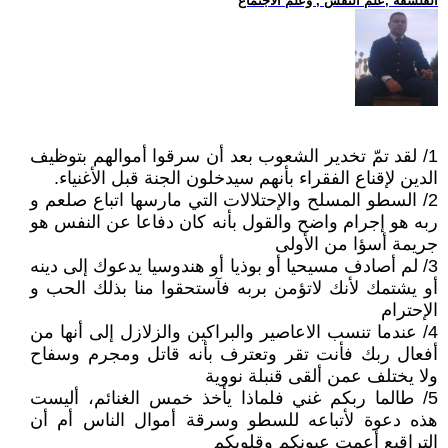
الفلسفة ,علم النفس , وعلم الاجتماع
1/ لقد تمّ تخدير الشعوب بعد أن سرقوا أموالهم بتوظيف
الدين لإقناع الفقراء بأنهم سيدخلون الجنة قبل الأغنياء.
2/ السطو المسلح والإحتلالات التي مارسها اتباع صلعم و
ربه هو إجرام واضح والقول بأنه كان دفاعا عن النفس هو
جريمة أسؤا من الأولى
3/ لم أصادف مسيحيا أو بوذيا أو هندوسيا يدعوك إلى دينه
أو يشتمك لأنك لاتؤمن بربه فآستحقوا منا بذلك الحب و
الإحترام
4/ عندما تنسب الاعاصير والبراكين والزلازل إلى أنها من
أفعال ربك فأنت تقر وتعترف بأنه قاتل ومجرم وسفاح
ولا يختلف عمن ألقى قنبلة نووية
5/ طالما ربكم غني فلماذا يأخذ خمس الغنائم، أليست
هذه دعوة لأتباعه للسطو وسرقة أموال الناس أم أن
التراقيع أعمت عيونكم وقلوبكم