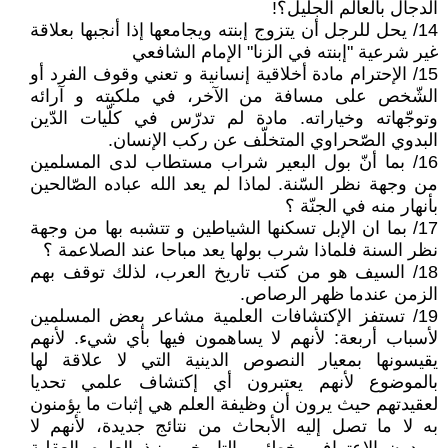
الدجال بالعالم الجليل؟!
14/ يحل للرجل أن يتزوج إبنته ويجامعها إذا أنجبها بعلاقة
غير شرعية "إبنته في الزنا" الإمام الشافعي
15/ الإحترام مادة أخلاقية إنسانية و تعني وقوف الفرد أو
الشّخص على مسافة من الآخر، في ملكيته و آرائه
وتوجّهاته وخياراته. مادة لم تدرّس في كلّيات الدّين
البدوي الصّحراوي المتخلّف عن ركب الإنسان.
16/ بما أنّ بول البعير شراب مستطاب لدى المسلمين
من وجهة نظر السّنة. لماذا لم يعد الله عباده الصّالحين
بأنهار منه في الجنّة ؟
17/ بما ان الإبل تسكنها الشياطين و تتشبه بها من وجهة
نظر السنة فلماذا شرب بولها يعد مباحا عند الصلاعمة ؟
18/ السيف هو من كتب تاريخ العرب، لذلك توقف بهم
الزمن عندما ظهر الرصاص.
19/ تستفز الإكتشافات العلمية مشاعر بعض المسلمين
لأسباب أربعة: لأنهم لا يساهمون فيها بأي شيء. لأنهم
يقيسونها بمعيار النصوص الدينية التي لا علاقة لها
بالموضوع لأنهم يعتبرون أي إكتشاف علمي تحديا
لعقيدتهم حيث يرون أن وظيفة العلم هي إثبات ما يؤمنون
به لا ما تصل إليه الأبحاث من نتائج جديدة، لأنهم لا