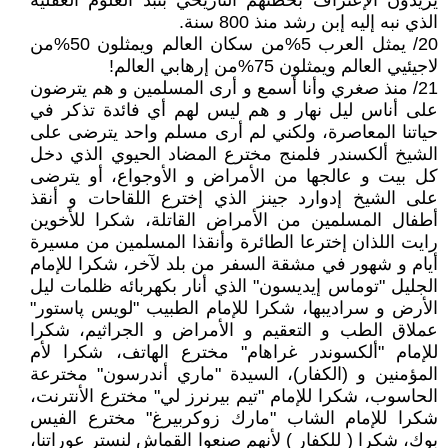
يريدون الإعتراف بخطئهم التاريخي بنبذ العلوم العقلية
الذي نبه إليه إبن رشد منذ 800 سنة.
20/ يمثل العرب 5%من سكان العالم ويمثلون 50%من
لاجيئيي العالم ويمثلون 75%من إرهابي العالم!
21/ منذ صغري وأنا أسمع و أرى المسلمين و هم يترضون
على أناس ليل نهار و هم ليس لهم أي فائدة تذكر في
حياتنا المعاصرة، ولكني لم أرى مسلم واحد يترضى على
الشيخ ألكسندر فلمنج مخترع المضاد الحيوي الذي دخل
كل بيت و عالجها من الأمراض و الأوجواع، أو يترضى
على الشيخ إدوارد جينز الذي إخترع اللقاحات و أنقذ
أطفال المسلمين من الأمراض القاتلة، شكرا للأخوين
رايت اللذان إخترعا الطائرة وأنقذا المسلمين من مسيرة
أيام و شهور في مشقة السفر من بلد لآخر، شكرا للإمام
الجليل "توماس إيديسون" الذي أنار بكهربائه ظلمات ليل
الأرض و سراديبها، شكرا للإمام الطبيب "لويس پاستور"
عملاق الطب و التعقيم و الأمراض و الجراثيم، شكرا
للإمام "ألكسوندر غراهام" مخترع الهاتف، شكرا لأم
المؤمنين و (الكفار)، السيدة "ماري أندرسون" مخترعة
الحاسوب، شكرا للإمام "تيم بيرنرز لي" مخترع الأنترنت،
شكرا للإمام الشاب "مارك زوكربيرغ" مخترع الفيس
بوك، شكرا ( للكفار ) لأنهم صنعوا القماش لنستر عوراتنا،