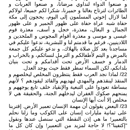
و صنعوا الدواء لنداوي مرضانا، و صنعوا العربات و
الطائرات لترتاح بغالنا و حميرنا، شكرا لكم جميعا، لولاكم
لما لازال إخوتي المسلمون إلى اليوم، يحجون إلى مكة
حفاة شبه عراة حفاة على ظهور الحمير و على ظهور
الجمال و البغال، معذرة، خجل و أسف، معذرة قوم
عيسى و موسى و معذرة أقوام المجوس و الملحدين و
اللادينيين، فرغم ما قدمتم لنا و للبشرية، ندعوا عليكم في
مساجدنا بعد كل صلاة بالهلاك، و ندعو عليكم كل جمعة
بالمرض و اليتم لأطفالكم و الترمل لنسائكم، و بالخراب و
الدمار و خسف الأرض تحت أقدامكم و تحت بنيان
بلدانكم، لكن السماء تمطر فقط حيث يوجد العدل.
22/ لماذا نجد العرب فقط ينتظرون المخلص ليخلصهم و
المنقذ لينقذهم والمهدي ليهديهم والقائد ليقودهم ؟ لأنهم
ببساطة تعودوا على التبعية والإنقياد خلف تابع يوجههم و
يمنحهم صكوك الغفران ليدخلهم الجنة، والحقيقة هي لا
مخلص إلا أنت أيها الإنسان
23/ البعض يقولون أن مهمة الإنسان تعمير الأرض. إقتربنا
على ثمانية مليارات إنسان على الكوكب وما زلنا نحلم
بالتعمير! ما هي إذن النقطة التي سنصل عندها ونقول
"إكتفينا"؟! لا حاجة لمزيد من التعمير! وإن كان كل ما