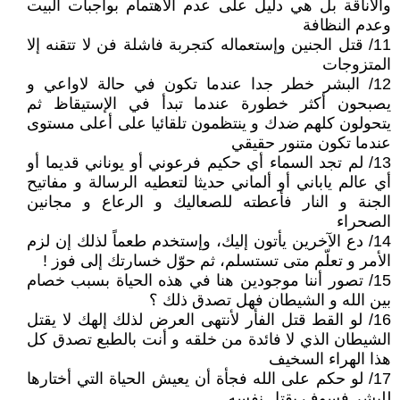
والأناقة بل هي دليل على عدم الاهتمام بواجبات البيت
وعدم النظافة
11/ قتل الجنين وإستعماله كتجربة فاشلة فن لا تتقنه إلا
المتزوجات
12/ البشر خطر جدا عندما تكون في حالة لاواعي و
يصبحون أكثر خطورة عندما تبدأ في الإستيقاظ ثم
يتحولون كلهم ضدك و ينتظمون تلقائيا على أعلى مستوى
عندما تكون متنور حقيقي
13/ لم تجد السماء أي حكيم فرعوني أو يوناني قديما أو
أي عالم ياباني أو ألماني حديثا لتعطيه الرسالة و مفاتيح
الجنة و النار فأعطته للصعاليك و الرعاع و مجانين
الصحراء
14/ دع الآخرين يأتون إليك، وإستخدم طعماً لذلك إن لزم
الأمر و تعلّم متى تستسلم، ثم حوّل خسارتك إلى فوز !
15/ تصور أننا موجودين هنا في هذه الحياة بسبب خصام
بين الله و الشيطان فهل تصدق ذلك ؟
16/ لو القط قتل الفأر لأنتهى العرض لذلك إلهك لا يقتل
الشيطان الذي لا فائدة من خلقه و أنت بالطبع تصدق كل
هذا الهراء السخيف
17/ لو حكم على الله فجأة أن يعيش الحياة التي أختارها
للبشر فسوف يقتل نفسه