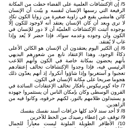
5/ إن الإكتشافات العلمية على الفضاء حطت من المكانة
الرفيعة التي رسمها الإنسان لنفسه و بيّنت أن الإنسان
كائن هامشي يقبع في زاوية صغيرة من زوايا الكون تكاد
لا ترى وبعد أن كان الإنسان يعتقد أنه لاوجود للكون إلّا
بوجوده أثبتت الإكتشافات العلميّة أن لا دور للإنسان في
الكون وأن وجوده وعدمه سواء، فإذا حضر لا يُعد وإذا
غاب لا يُفتقد.
6/ إن الكثير اليوم يعتقدون أن الإنسان هو الكائن الأعلى
ذكاءً الوجود، وهذا الإعتقاد نابع من شعورهم البديهي
بأنهم يحضون بمكانة خاصة في الكون وأنهم اللاعب
الرئيسي فيه، فإذا وجدوا الإكتشافات تخالف إعتقادهم
تعجبوا و آستغربوا وإذا شاؤوا أنكروا، إذ أنهم يعدّون ذلك
هجوما صريحا على مكانة الإنسان في الكون.
7/ جاء كوبرنيكوس بأفكار تخالف الإعتقادات السائدة في
القرون الوسطى وكان بإمكان الناس أن يستثمروا جهوده
و يستبدلون ظلامهم بالنور، لكنهم حرقوه، وكانوا فيه من
الزاهدين.
8/ لا أحد سند لأحد كلها خرافات أسند نفسك بنفسك
9/ توقف عن إعطاء رصيدك من الحظ للآخرين
10/ الأظافر الطويلة الملونة ليست معياراً للجمال