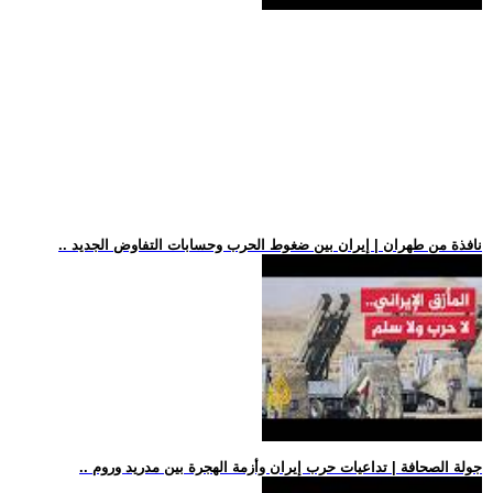
.. نافذة من طهران | إيران بين ضغوط الحرب وحسابات التفاوض الجديد
.. جولة الصحافة | تداعيات حرب إيران وأزمة الهجرة بين مدريد وروم