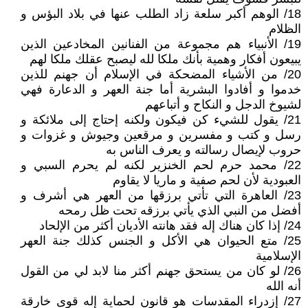
18/ الوهم أكبر سلعة زاد الطلب عنها في بلاد البؤس و
الظلام
19/ الأنبياء هم مجموعة من الفنانين المخادعين الذين
يبيعون أفكار وهمية بأنك ملكا لله ليصبح عقلك ملكا لهم
20/ من الأشياء المضحكة في الإسلام أن جهنم للذين
خدموا و أفادوا البشرية أما جنة العهر و الدعارة فهي
لشيوخ الدجل و النكاح و أتباعهم
21/ يقول للشيء كن فيكون ولكنه إحتاج إلى ملائكة و
رسل و كتب و مفسرين و مرقعين وجيوش و غزوات و
حروب لإيصال رسالته و يعرف الناس به
22/ محمد حرم لحم الخنزير لكنه لم يحرم السبي و
العبودية لأن لحم صفية و ماريا لا يقاوم
23/ العاهرة التي تأتي برزقها من العهر هي أشرف و
أفضل من النبي الذي يأتي برزقه تحت ظل رمحه
24/ إذا كان هناك إله فقد هانته الأديان أكثر من الإلحاد
25/ متع الحيوان هي الأكل و الجنس كذلك جنة العهر
الإسلامية
26/ لو كان من يستحق جهنم أكثر منا لابد لي من القول
أنه الله
27/ إزدراء المقدسات هو قانون لحماية إله قوى خارقة