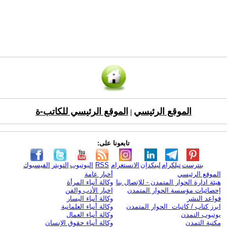
الموقع الرئيسي
الموقع الرئيسي للكاتب-ة
|
تابعونا على:
بنترست
تيلكرام
لينكدإن
الانستغرام
RSS
اليوتيوب
التويتر
الفيسبوك
الموقع الرئيسي
أخبار عامة
هيئة ادارة الحوار المتمدن - للإتصال بنا
وكالة أنباء المرأة
إحصائيات مؤسسة الحوار المتمدن
اخبار الأدب والفن
قواعد النشر
وكالة أنباء اليسار
ابرز كتاب / كاتبات الحوار المتمدن
وكالة أنباء العلمانية
يوتيوب التمدن
وكالة أنباء العمال
مكتبة التمدن
وكالة أنباء حقوق الإنسان