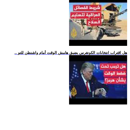
.. هل اقتراب انتخابات الكونغرس يضيق هامش الوقت أمام واشنطن للتو