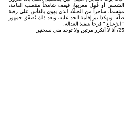
الشمس أو قُبيل مغربها، فيقف شامخاً منتصب القامة،
مبتسماً، ساخراً من الجـلّاد الذي يهوي بالفأس على رقبة
ظلّه. وبهكذا تم إقامة الحد عليه، وبعد ذلك يُصفّق جمهور
" الرّعـاع " فرحاً بتنفيذ العدالة.
25/ أنا لا أتكرر مرتين ولا توجد مني نسختين