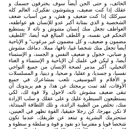
الخائف، و حتى الجن أيضآ سوف يخترقون جسمك و
عقلك إذا كنت ضعيف، ويشوشون تفكيرك، العالم كله
سيركلك إذا كنت ضعيف و هش، و من أسباب ضعف
الشخصية و الذي بمثابة أكبر عدو للإنسان هو عواطفه،
العواطف تجعل منك إنسان مشوش و تائه لا يستطيع
التحكم في نفسه، و اللطف المبالغ فيه أيضا، "اللطيف
مضمون و ضعيف، و كل مضمون غير مرغوب" و الإباحية
أيضآ تجعل منك شخصا غبيا، تافها، مملا، دماغك مشوش
و ضبابي، خجول و ضعيف النفس و الجسد، و الإستمناء
أيضا، و ليكن في علمك أن الإباحية و الإستمناء و الغناء
التخيلي، أكبر مدمر لصحة الإنسان من جميع النواحي
نفسيا، و جسديا، و عقليا، و صحيا، و دينيا، و المسلسلات
و الأفلام و الموسيقى، تلعب بمشاعرك في جميع
الأوقات، لقد تمت برمجتك عن هذا، و هم يريدونك أن
تبقى ضعيف مشوش تائه، لاحول ولا قوة لك، لكي
يستطيعون السيطرة عليك و على عقلك و سلب الإرادة
منك، تخلص من الطيبة الزائدة، و تلك اللطافة المبتذلة،
لا تكن مهرجا، كن رجلا حقيقيا، القوة تظهر في العينين،
ستحترمك البشرية و تبتعد عن طريقك، عندما تكون
شخصا قويا و مفترسا ذو نفود و قوة و سلطة و سطوة و