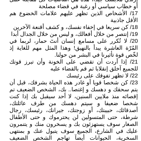
أو خطاب سياسي أو رغبة في قضاء مصلحة
17/ الأشخاص الذين تظهر عليهم علامات الخضوع هم
الأقل جاذبية
18/ كن سريعا في إخفاء نفسك، و كشف أقنعة الآخرين
19/ إنتصر من خلال أفعالك، و ليس من خلال الجدال أبدا
20/ لا تُكرر على مسامع إنسان أنتٓ حمار، لربما في
المُرّة العاشرة يبدأ بالنهيق! وهذا المثل مهم للغاية إذ
لخّص قوة تأثيرنا في البشر من حولنا.
21/ إذا أردت أن تقضي على الخونة وأن تبرز قوتك
للجميع آخلق إنقلابا ثم قم بالقضاء عليه
22/ لا تظهر تفوقك على رئيسك
23/ كن شخصا قويا أو غادر هذه الحياة بشرفك، قبل أن
يتم سحقك و دهسك و إغتصا.. بك، الشخص الضعيف تم
إقصائه منذ ملايين السنين، لا أحد سيقبل بك إذا كنت
شخصا ضعيفا و سيتم دهسك من طرف عائلتك،
أصدقائك، حبيبتك، أو زوجتك، جيرانك، رئيسك، رجال
شرطة، حتى المتسولين لن يحترموك و حتى الأطفال
الصغار سوف يستهزئون بك و يسخرون منك و يتنمرون
عليك في الشارع، الجميع سوف يتبول عنك و بمنتهى
السخرية، الحيوانات أيضآ تهاجم الشخص الضعيف