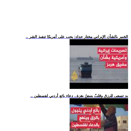
.. الخبير بالشأن الإيراني مختار حداد: يجب على أمريكا تنفيذ الشر
.. يد تسعى للرزق وقلبٌ ينبضُ بغزة.. دعاء بائع أردني لفسطين