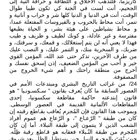
كاريزما، فلتذهب الأخلاق و اللطافة و خرافة النية إلى
الجحيم، أنت لست في الجنة كي تكون طيبا طوال
الوقت، أنت في الدنيا و الدنيا كلها شر و خراب و أنانية و
تنمر، أنت محاط بالحروب و بالفيروسات المفتعلة عمدا،
و محاط بشياطين على هيئة بشر، و الحياة بطبعها
مفترسة و غير عادلة، و كونك لطيف و ظريف و طيب
فهذا لا يعني أنه لن يتم إستغلالك، و قمعك، و سرقتك، و
ضربك، و السخرية منك، و التنمر عليك، و النصب عليك
من طرف الآخرين، تذكر حتى عند الله، المؤمن القوي
خير و أحب من المؤمن الضعيف، إذن إسحق نفسك و
أخرج من منطقة راحتك و أهم شيء الخروج من
المصفوفة.
24/ من غرائب التاريخ البشري ومبتدعات الأمم في
العصور السابقة ما كان يُعرف بقانون " سـكسـونـيا " هو
قانون إبتدعته حاكمة مقاطعة سكسونيا، إحدى
المقاطعات الألمانية القديمة في العصور الوسطى.
وبموجب هذا القانون فإن المُجرم يُعاقب بقـ/طع رقبته إن
كان من طبقة " الرّعـاع "، و الرّعاع هم عموم أفراد
الشعب الذين لا ينتمون إلى طبقة النبلاء. أما إن كان
المُجرم من طبقة النُـبلاء فعقابه هو قـ/طع رقبة ظِلّه.
حيث يُؤتَ بالمجرم النبيل حين يستطيل الظل بعد شروق