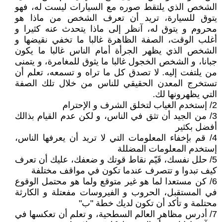
الشخص الذي يلتقط صوره مع السيارات ليست له، فهو
يتوق للسيارة، تريد أن تعرف الشخص من ماذا هو
محروم و يتوق له، آنظر إلى ماذا يتحدث عنه كثيرا و
أغلب الوقت، الصفة الظاهرة غالبا ما تخفي نقيضها و
الشخص الذي يظهر الجرأة أمام الناس غالبا ما يكون
جبانا، و الشخص الخجول غالبا ما يثوق للمغامرة، و يتمنى
من يلتفت إليه. لا تصدق كل ما تراه و تسمعه، تعلم أن
تستخرج المعدن الحقيقي للناس من خلال تلك الصفة
التي يظهرونها لك.
2/ إستخدم الغياب لتخلق الشرف و الإحترام
3/ من الجيد أن تثق في الناس، و لكن عدم القيام بذالك
أفضل بكثير
4/ قم بإخفاء المعلومات التي لا تريد أن يعرفها الناس،
إستخدم المعلومات المضللة
5/ حلل نفسك، قَيّم نقاط قوتك و ضعفك، عليك أن تعرف
كيف تبدوا و تتصرف عندما تكون في مواقف مختلفة
6/ كن مستعدا لما هو غير متوقع ولما هو محتمل الوقوع
في المستقبل، الحروب و الفيروسات مفعتلة و الكارثة
محتلمة و تأكد أن تكون لديك خطة "ب"
7/ أدرس مظاهر العالم السطحية، و تعلم أن تعكسها في