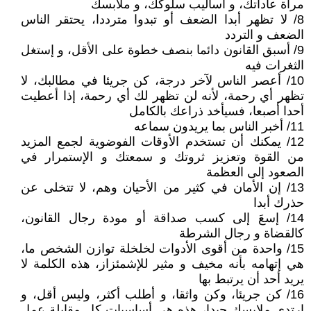
مرآة عاداتك، و أساليب سلوكك، و ملابسك
8/ لا تظهر أبدا الضعف أو تبدوا مترددا، يحتقر الناس
الضعف و التردد
9/ أسبق القانون دائما بنصف خطوة على الأقل، و إستغل
الثغرات فيه
10/ أعصر الناس لآخر درجة، كن جريئا في مطالبك، لا
تظهر أي رحمة، لأنه لن تظهر لك أي رحمة، إذا أعطيت
أحدا أصبعا، فسيأخد ذراعك بالكامل
11/ أخبر الناس بما يريدون سماعه
12/ يمكنك أن تستخدم الأوقات الفوضوية لجمع المزيد
من القوة وتعزيز ثروتك و سمعتك و الإستمرار في
الصعود إلى العظمة
13/ إن الأمان في كثير من الأحيان وهم، لا تتخلى عن
حذرك أبدا
14/ إسعَ إلى كسب صداقة أو مودة رجال القانون،
كالقضاة و رجال الشرطة
15/ واحدة من أقوى الأدوات لخلخلة توازن الشخص ما،
هي إتهامه بأنه مخيف و مثير للإشمئزاز، هذه الكلمة لا
يريد أحد أن يرتبط بها
16/ كن جريئا، وكن واثقا، و أطلب أكثر، وليس أقل، و
إرتدي ملابسك جيدا، هذه هي أساسيات كل مقابلة عمل