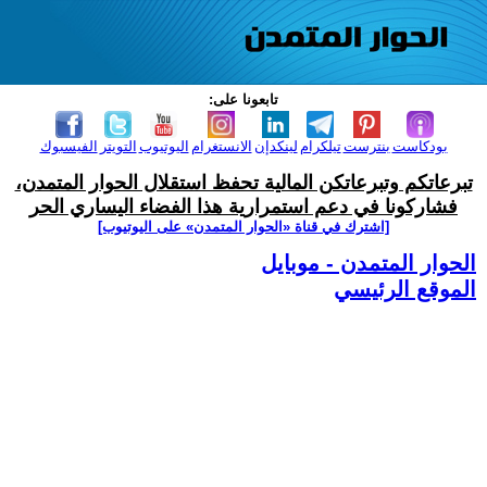
تابعونا على:
بودكاست
بنترست
تيلكرام
لينكدإن
الانستغرام
اليوتيوب
التويتر
الفيسبوك
تبرعاتكم وتبرعاتكن المالية تحفظ استقلال الحوار المتمدن،
فشاركونا في دعم استمرارية هذا الفضاء اليساري الحر
[اشترك في قناة ‫«الحوار المتمدن» على اليوتيوب]
الحوار المتمدن - موبايل
الموقع الرئيسي