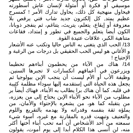
موسيقي أو فكرة أو أمثولة لإنسان عاش أسطورته
فيحاول منهجية كل ذلك، يحاول تدارك الأمر ! كمسرح
عظيم يمتد, كل إلكترون جديد شاب فتي يرقص بلا
معزوفة أو إيقاع، يتعلم، يتريث، يتناغم، ثم ينفجر ذوبانا،
الكون أيضا يتعلم والجميع في تطور و إمتداد، فقاعات
متناهية الكبر، علاقات عتيدة القوة.
13/ الحب الذي يتغنى به الناس حاليا وتكتب عنه الأشعار
و الأغاني هو ليس الحب الحقيقي بل درجات من الرغبة و
الإحتياج !
14/ هناك من الآباء من يحطمون أبناءهم تحطيما
ويزرعون في أعماقهم انكسارات لا تجبرها السنين.
وظيفة الأب أو الأم ليست أن ينجب الإبن بيولوجيا ثم
يجعل هذه الحياة التي إستقدمه إليها سوداء مظلمة كئيبة
في قلبه. كما أن هناك برا يطالب به الأبناء، فهناك أيضاً بر
مطلوب من الآباء نحو الأبناء الإبن يحتاج إلى من يعززه،
من يتقبله كما هو، من يشعره بالإحتواء والأمان، من
يملؤه ثقة بنفسه وقدراته ولا يهدمه بالتقريع واللوم
والتعنيف وتبهيت قدره بالمقارنة مع غيره، أسوء شيء
سمعته من أحد الأشخاص أن أمه تحب أبناء أختها أكثر
منه، لن أنسى هذا الكلام أبدا إلى يوم أموت، يقولون