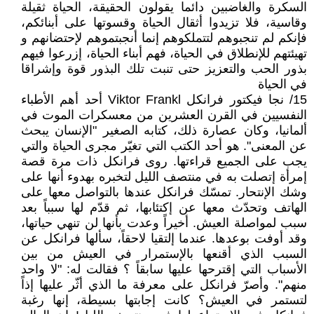
السكرة والغاضبين دائما يقولون الحقيقة، الحياة ثقيلة
وقاسية، فلا تزيدوا أثقال الحياة وقسوتها على أبنائكم،
فإنكم لم تنجبوهم لتتملكوهم إنما أنجبتموهم لإحتضانهم و
تهيئتهم للإنطلاق في الحياة، فهم أبناء الحياة، إزرعوا فيهم
بذور الحب والتعزيز حتى تنبت تلك البذور قوة وإشراقا
في الحياة
15/ نجا فيكتور فرانكل Viktor Frankl أحد أهم الأطباء
النفسيين في القرن العشرين من معسكرات الموت في
ألمانيا، وكان عصارة ذلك، كتابه الصغير "الإنسان يبحث
عن المعنى". هو أحد الكتب التي تغيّر مجرى الحياة والتي
يجب على الجميع قراءتها. روى فرانكل ذات مرة قصة
إمرأة إتصلت به في منتصف الليل لتخبره بهدوء أنها على
وشك الإنتحار. تمسّك فرانكل عندها بالتواصل معها على
الهاتف وتحدّث معها عن إكتئابها، ثم قدّم لها سبباً بعد
سبب لمواصلة العيش. أخيراً وعدت بأنها لن تنهي حياتها،
وقد أوفت بوعدها. عندما إلتقيا لاحقاً، سألها فرانكل عن
السبب الذي أقنعها بالإستمرار في العيش من بين
الأسباب التي إقترحها عليها سابقاً ؟ فقالت له: "لا واحد
منهم". وأصرّ فرانكل على معرفة ما الذي أثّر عليها إذاً
لتستمر في العيش؟ كانت إجابتها بسيطة، إنها رغبة