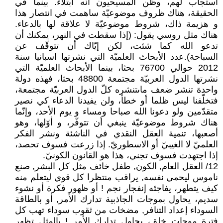
استجاب لهم، وظن المسيحيون أنّه ابتلاء. بينما في
الحقيقة، هناك ظروف موضوعيّة ساهمت في انتصار هذا
و هزيمة ذاك، شروط موضوعيّة لا علاقة لها بالدعاء.
هناك مثل روسي يقول: (إذا سقطت في النهر، يمكنك أن
تدعو الله كما شئت، لكن إيّاك أن تتوقّف عن
السباحة).عدد الأبحاث العلميّة التي نشرتها اسبانيا سنة
2012 حوالي 76700 بحثا، بينما الأبحاث العلميّة التي
نشرتها الدول العربيّة مجتمعة 48800 بحثا، فهذه دولة
واحدة تنشر ضعف ماىتنشره كلّ الدول العربيّة مجتمعة،
فتخلّفنا ليس ظلما أو خطأ، ولن يفيدنا الدعاء كي نصير
متقدّمين ولو دعونا الله صباحا ومساء و يوم الأحد، وإنّما
هناك شروط موضوعيّة ينبغي أن تتوفّر، و أوّلها، وهو
أصعبها، تنمية العقل النقدي في الناشئة ونشر الفكر
العلميّ لا الغيبيّ أو الاسطوريّ. إذا زرعت فسوف تحصد،
إذا اجتهدت فسوف تجني، هذا هو القانون الكونيّ.
12/ العقل العام, الكون, طفل خائف مثل كل البشر, صنع
ناموس ليحمي نفسه, يراقب منتظرا كل قوي ليتعلم منه
كيف يتطهر، يفاجئه إنفجار نجم ! أو ظهور فكرة أو نشوء
سديم، يحاول بموجات الجاذبية تدارك الأمر, أو بالطاقة
السوداء إعداد التنافر, مضخات من ثقوب سوداء تهب كل
فترة موجات خلق، يحاول تدارك الأمر ! بالمثل تظهر