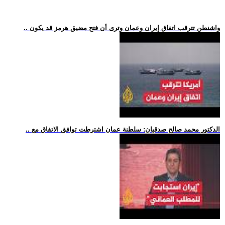
.. واشنطن تترقب اتفاق إيران وعمان وترى أن فتح مضيق هرمز قد يكون
.. الدكتور محمد صالح صدقيان: سلطنة عمان اشترطت توافق الاتفاق مع