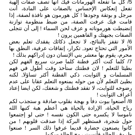
5/ كل ما تفعله الهورمانات فيك أنها تصف صفات إلهية
تفعل إنعكاس الإحساس بالصفات على المادة، أنت
مرجل و بوتقة وجودها ! كل هورمون هو نافذة لصفة، إذا
قامت فيك عرفت الصفة، من ضبط منظومة توازنة
إنضبطت هورموناته و عزف لحن السماء ! إلى أن تتجلى
الصفات بجبهتك و الفاهمين يرون !
6/ لا تقفز بالنتائج، لا تجعل ذكائك يفقدك تعلم بعض
الأمور التي تحتاج تعود, تكرار، إتفاقات عرفية، النطق بها
محرم، يقوم بها معشر بني الإنسان دون إدراكهم بذلك !
7/ كلما كنت أكثر فطنة كلما صرت سريع الفهم لكن
بطيئا للتعلم ! لان فطنتك ستأخذ وقت أطول في فهم
المسلمات و الثوابت، ذكي الفطنة أكثر تساؤلا, لكنه
بطيئ التعلم لأن من حوله يمنعوه التعلم عقابا على عدم
رضوخه للثوابت، لا تفقد فطنتك و شغفك، لكن ايضا إعتاد
أعراف الثوابت !
8/ آصنعوا بيوت دفأ و بهجة بقلوب صادقة و ستجذب لكم
رياح الحياة، الإرادة بالحياة هي أعظم هبة كتبها الله
ناموسا لا يكسره حتى الكون نفسه ! حتى لو إجتمعوا
حول شجرة، فستظهر البركة إذا صدقت قلوبهم ! من
كانوا يصنعون حضارة قديما عرفوا ذلك السر ! صنعوا
ظروف الحالة فأنست روح الحالة سكنها .