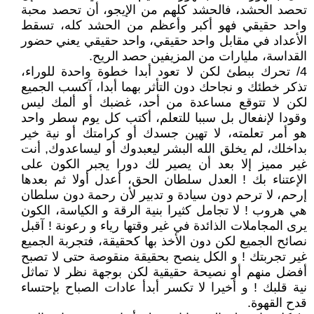
تحصد الحشد، فالحشد كلهم من الإيجو، أن تحصد محبة
واحد حقيقي فهو أكبر وأعظم من الحشد كله، تسقط
الأعداد في مقابل واحد حقيقي، واحد حقيقي يعني حضور
القداسة، مليارات من المزيفين حصد الريح.
4/ تحرك ببطئ لكن لا تعود أبدا خطوة واحدة للوراء،
تذكر خطئك و نجاحك دون التأثر بهما أبدا، آكسب الجميع
لكن لا تتوقع مساعدة من أحد، غضبك أو ألمك ليس
وقودا لإنفعال بل سببا للتعلم، أكتب كل يوم سطر واحد
هو أمر تعلمته، لا تهين جسدك أو كرامتك أو نية خير
بداخلك، لم يخلق الله البشر ليعبدوك أو ليساعدوك, أنت
غير مميز إلا بعد أن يصير لك دورا يجبر الكون على
الإعتناء بك ! العدل سلطان الحق، أعدل أولا ثم بعدها
إرحم، لا ترحم دون سيادة و تدبير لأن رحمة دون سلطان
هي هروب ! لا تجامل كثيرا بنية الرقة و الكياسة، الكون
يرى المجاملات الذائدة في غير وقتها رياء و رعونة ! آقبل
نصائح الجميع لكن دون الأخذ بها كحقيقة، فتجربة الجميع
غير تجربتك ! و الكل ينصح بحقيقة منقوصة حتى لا تصبح
أفضل منهم أو نصيحة حقيقية لكن بوجهة نظر لا تماثل
نية قلبك ! و أخيرا لا تكسر أبدأ عادات الصباح بإحتساء
قدح القهوة.