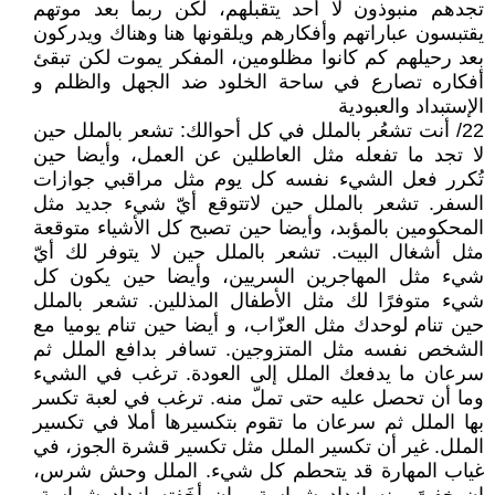
تجدهم منبوذون لا أحد يتقبلهم، لكن ربما بعد موتهم
يقتبسون عباراتهم وأفكارهم ويلقونها هنا وهناك ويدركون
بعد رحيلهم كم كانوا مظلومين، المفكر يموت لكن تبقئ
أفكاره تصارع في ساحة الخلود ضد الجهل والظلم و
الإستبداد والعبودية
22/ أنت تشعُر بالملل في كل أحوالك: تشعر بالملل حين
لا تجد ما تفعله مثل العاطلين عن العمل، وأيضا حين
تُكرر فعل الشيء نفسه كل يوم مثل مراقبي جوازات
السفر. تشعر بالملل حين لاتتوقع أيّ شيء جديد مثل
المحكومين بالمؤبد، وأيضا حين تصبح كل الأشياء متوقعة
مثل أشغال البيت. تشعر بالملل حين لا يتوفر لك أيّ
شيء مثل المهاجرين السريين، وأيضا حين يكون كل
شيء متوفرًا لك مثل الأطفال المذللين. تشعر بالملل
حين تنام لوحدك مثل العزّاب، و أيضا حين تنام يوميا مع
الشخص نفسه مثل المتزوجين. تسافر بدافع الملل ثم
سرعان ما يدفعك الملل إلى العودة. ترغب في الشيء
وما أن تحصل عليه حتى تملّ منه. ترغب في لعبة تكسر
بها الملل ثم سرعان ما تقوم بتكسيرها أملا في تكسير
الملل. غير أن تكسير الملل مثل تكسير قشرة الجوز، في
غياب المهارة قد يتحطم كل شيء. الملل وحش شرس،