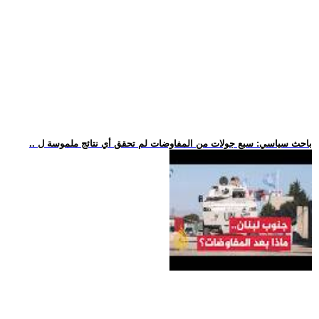
.. باحث سياسي: سبع جولات من المفاوضات لم تحقق أي نتائج ملموسة ل