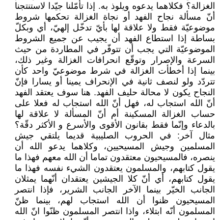
الغزالة؟ فكلاهما يدعوه ويلوذ به. إذا تأمّلنا جيّدا لاستنتجنا
أنّ مسألة نجاح الفهد أو نجاة الغزالة تحكمها شروط
موضوعيّة فقط ولا علاقة لها بأيّ تدخّل إلهيّ، أي وبكلّ
بساطة إذا استطاع الفهد أن يجيب عن جميع الشروط
الموضوعيّة التي يجب أن تتوفّر في المطاردة من حيث
السرعة والإصرار وتوقّع انحرافات الغزالة وغير ذلك،
بينما إذا أخطأت الغزالة في شرط موضوعيّ واحد كأن
تتردّد ولو لنصف ثانية في الإنحراف يمينا أو يسارا فإنّ
النجاح يكون لا محالة حليف الفهد. هنا سوف يعتقد الفهد
أنّ الله استجاب له، فهل أنّ الله استجاب له فعلا على
حساب الغزالة المسكينة أم أنّ المسألة لا علاقة لها
بالدعاء وإنّما فقط بقانون الأقوى والأسرع و الأكثر دقّة؟
مثال آخر: في الحروب الصليبية قديما يلتقي جيش
المسلمين وجيش المسيحيين، وكلاهما يدعو الله أن
ينصره، فالمسيحيون معتقدون تماما أن الله معهم فهذا ما
يقول كتابهم، والمسلمون يعتقدون الشيء نفسه فهذا ما
يقول كتابهم، أي أنّ كلا الجيشين يعتقدان أنّهما يمثلان
الجانب الخيّر بينما الآخر الجانب الشرير، فإذا انتصر
المسيحيون ظنوا أن الله استجاب لهم، بينما ظنّ
المسلمون أنّه ابتلاء، واذا انتصر المسلمون ظنّوا انّ الله