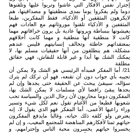
إجترار نفس الأفكار التي عاشوا وتربوا عليها وتلقنوها
دوما ولم يفكروا يوما بمدى منطقيتها و مصداقيتها، هم
لايكرهون المثقفين أو الأذكياء، فقط المفكرين، طبعا
المثقفين و الأذكياء تلقنوا موروثاتهم مع العادات فهم
يعيشونها ببساطة ويرونها عادية بل يرون خرافاتهم مهما
كانت لا منطقية أنها منطقية و مهما كانت أخلاقهم
بمعتقداتهم خاطئة وتخالف إنسانيتهم فليس عندهم
مشكلة، هم ينطلقون من أنها حقيقيات مسلم بها، لا
يمكنك الشك بها أبدا و غير قابلة للنقاش، فهي حقائق
مطلقة
21/ أما المفكر فمبدأه الرئيسي هو الشك ولا يمكن أن
تجيبه بأي جواب دون أن تقنعه، فهو أن تركك لم يترك
سؤاله، سيبقئ يبحث عن الحقيقة حتى يجدها وإن لم
يجدها يبقئ رافضا لأي مسلمات لا يمكن الشك بها،
المفكرون دوما محاربون لأن رجال الدين والسياسة تحب
شعوبها قطيعا من الأغنام تقول نعم لكل شيء وتسير
وراء راعيها الأعمى، أما المفكر فهو الذي يقول لا، إنه
يعترض ولو كلفه ذلك حياته، وغالبا مايدفع المفكرون
حياتهم ثمنا لأفكارهم المناهضة للمجتمع المغيب، و إن لم
يخسروا حياتهم يخسرون محبة الناس وإحترامهم، و