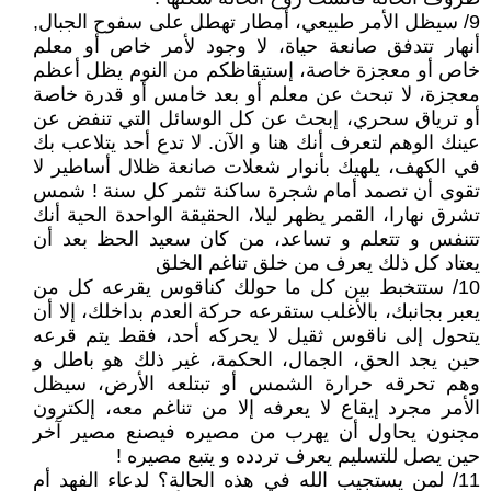
9/ سيظل الأمر طبيعي، أمطار تهطل على سفوح الجبال,
أنهار تتدفق صانعة حياة، لا وجود لأمر خاص أو معلم
خاص أو معجزة خاصة، إستيقاظكم من النوم يظل أعظم
معجزة، لا تبحث عن معلم أو بعد خامس أو قدرة خاصة
أو ترياق سحري، إبحث عن كل الوسائل التي تنفض عن
عينك الوهم لتعرف أنك هنا و الآن. لا تدع أحد يتلاعب بك
في الكهف، يلهيك بأنوار شعلات صانعة ظلال أساطير لا
تقوى أن تصمد أمام شجرة ساكنة تثمر كل سنة ! شمس
تشرق نهارا، القمر يظهر ليلا، الحقيقة الواحدة الحية أنك
تتنفس و تتعلم و تساعد، من كان سعيد الحظ بعد أن
يعتاد كل ذلك يعرف من خلق تناغم الخلق
10/ ستتخبط بين كل ما حولك كناقوس يقرعه كل من
يعبر بجانبك، بالأغلب ستقرعه حركة العدم بداخلك، إلا أن
يتحول إلى ناقوس ثقيل لا يحركه أحد، فقط يتم قرعه
حين يجد الحق، الجمال، الحكمة، غير ذلك هو باطل و
وهم تحرقه حرارة الشمس أو تبتلعه الأرض، سيظل
الأمر مجرد إيقاع لا يعرفه إلا من تناغم معه، إلكترون
مجنون يحاول أن يهرب من مصيره فيصنع مصير آخر
حين يصل للتسليم يعرف تردده و يتبع مصيره !
11/ لمن يستجيب الله في هذه الحالة؟ لدعاء الفهد أم