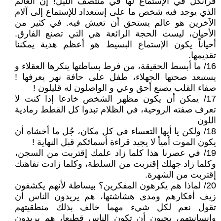
فرانكل في الإستماع لها في منتصف الليل! إن العالم
الذي يوجد فيه شخص ما على إستعداد للإستماع إلى آلام
الآخرين هو عالم يستحق أن تعيش فيه. في كثير من
الأحيان، ليست الحجة الرائعة هي التي تصنع الفارق.
أحياناً يكون الإستماع البسيط هو أعظم هدية يمكننا
تقديمها.
16/ ما أبسط الحقيقة، من فرط بساطتها ينكرها العقلاء و
يستبعد صحتها الجهلاء، طفل على حافة نهر يعرفها !
صفاء القلب يصنع أحق وعي و الواصلون له قليلون !
17/ يمكن أن يكون مظهر الشخص خادعا إذا كنت لا
تعرف صفته الروحية، في الظلام تبدوا كل القطط رمادية
اللون
18/ ولكن يا أيها التعساء في كل مكان، جُل ما أخشاه أن
يكون الموت أمياً لا يجيد قراءة أسمائكم قبل النهاية !
19/ في عصرنا هذا كلما زاد علمك إقتربت من السجن،
وكلما زاد جهلك إقتربت من السلطة، وكلما زادت تفاهتك
إقتربت من الشهرة.
20/ لماذا هم يكرهون المفكرين؟ بيساطة لأنهم يكشفون
زيف أفكارهم ومدى هشاشتها، هم يريدون الناس أن
تقول نعم لكل شيء مهما خالف بذلك منطقيتهم
وإنسانيتهم، يحبون أن تكون الناس قطيعا، هم يريدون