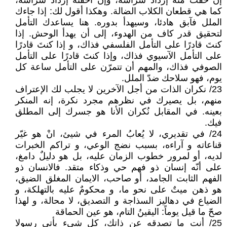
إن خفتَ منه إزداد شراسة، وإن أخَفته إزداد شراسة،
كما هي قطعان الكلاب الضالة. وهكذا أقول لك: إذا جاءك
الملل فآبق هادئا، وسيهدأ بدوره. هنا يساعدك التأمل
لتحقيق قدر كاف من الهدوء، إلى أن يهدأ الوحش. إذا
كنتَ قادرًا على التأمل الفلسفي فذاك، و إذا كنتَ قادرًا
على التأمل الآسيوي فذاك، وإذا كنتَ قادرًا على التأمل
الصوفي فذاك، والمهم أن تتمرّن على التأمل ساعة كل
يوم، فهو سلاحك ضدّ الملل.
23/ نكران الذات من أجل الآخرين لا يجلب لك الإعتراف
منهم، بل يصيرك في نظرهم مجرد نكرة، إنه المنكر
بعينه. في المقابل نُكران الأنا هو جسرك إلى المطلق
فيك.
24/ في تقديري، لا يُعابُ المرء في شيئ، انْ هو غيّر
قناعاته و آراءه، بسبب نضج الوعي، و تراكم الخبرات
لديه، أو لمرور خطوب الزمان عليه، بل هو دليلٌ دامغ،
على أنّه إنسان ذو فهم حي وذكاء متقد. فالانسان ذو
الفهم الثابت الجامد، أو صاحب، الايمان المغلق الضيق،
هو ذهن ميتٌ على نحو ما، و محكومٌ عليه بالتهلكة، و
الضياع في دهاليز السذاجة و التصديق، لا محالة، و لهذا
صحّ ما قيل يوماً: اليقينُ التام، هو عين الحماقة
25/ أنت ما تصدقه عن ذاتك، كل شيء يأتي رسولا