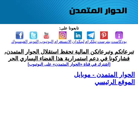
تابعونا على:
بودكاست
بنترست
تيلكرام
لينكدإن
الانستغرام
اليوتيوب
التويتر
الفيسبوك
تبرعاتكم وتبرعاتكن المالية تحفظ استقلال الحوار المتمدن،
فشاركونا في دعم استمرارية هذا الفضاء اليساري الحر
[اشترك في قناة ‫«الحوار المتمدن» على اليوتيوب]
الحوار المتمدن - موبايل
الموقع الرئيسي