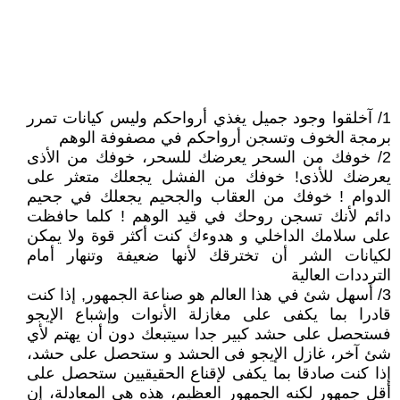
1/ آخلقوا وجود جميل يغذي أرواحكم وليس كيانات تمرر
برمجة الخوف وتسجن أرواحكم في مصفوفة الوهم
2/ خوفك من السحر يعرضك للسحر، خوفك من الأذى
يعرضك للأذى! خوفك من الفشل يجعلك متعثر على
الدوام ! خوفك من العقاب والجحيم يجعلك في جحيم
دائم لأنك تسجن روحك في قيد الوهم ! كلما حافظت
على سلامك الداخلي و هدوءك كنت أكثر قوة ولا يمكن
لكيانات الشر أن تخترقك لأنها ضعيفة وتنهار أمام
الترددات العالية
3/ أسهل شئ في هذا العالم هو صناعة الجمهور, إذا كنت
قادرا بما يكفى على مغازلة الأنوات وإشباع الإيجو
فستحصل على حشد كبير جدا سيتبعك دون أن يهتم لأي
شئ آخر، غازل الإيجو فى الحشد و ستحصل على حشد،
إذا كنت صادقا بما يكفى لإقناع الحقيقيين ستحصل على
أقل جمهور لكنه الجمهور العظيم، هذه هي المعادلة، إن