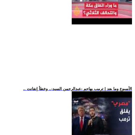
.. الأسبوع وما بعد | ترمب يهاجم -عبدالرحمن السيد-.. وخطأ إنفانت