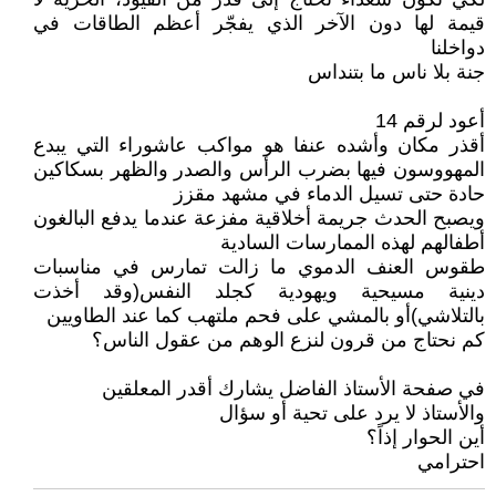
قيمة لها دون الآخر الذي يفجّر أعظم الطاقات في
دواخلنا
جنة بلا ناس ما بتنداس
أعود لرقم 14
أقذر مكان وأشده عنفا هو مواكب عاشوراء التي يبدع
المهووسون فيها بضرب الرأس والصدر والظهر بسكاكين
حادة حتى تسيل الدماء في مشهد مقزز
ويصبح الحدث جريمة أخلاقية مفزعة عندما يدفع البالغون
أطفالهم لهذه الممارسات السادية
طقوس العنف الدموي ما زالت تمارس في مناسبات
دينية مسيحية ويهودية كجلد النفس(وقد أخذت
بالتلاشي)أو بالمشي على فحم ملتهب كما عند الطاويين
كم نحتاج من قرون لنزع الوهم من عقول الناس؟
في صفحة الأستاذ الفاضل يشارك أقدر المعلقين
والأستاذ لا يرد على تحية أو سؤال
أين الحوار إذاً؟
احترامي