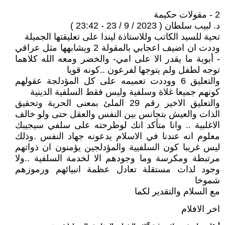
2 - مقولات حكيمة
د. لبيب سلطان ( 2023 / 9 / 23 - 23:42 )
تحية للسيد الكاتب وللاستاذة ليندا على تعليقتها الجميلة
وددت ان اضيف اعجابي بالمقولة 2 ويشابهها مثل عراقي
- أبوية ما يقدر الا على امي- والخضر ومعه الله كلاهما
توجه لطفل ولم يتوجها لفرعون ..كونه قويا
والتعليق 6 ووددت تعميمه على كل المؤدلجة عقولهم
كونهم جميعا غلاة وسلفية وليس فقط السلفية الدينية
والتعليق الاخير رقم 29 الملئ بمعنى الحرية وتحقيق
الذات والعيش بتجانس بين النفس والعقل حتى ولو خالف
الاغلبية .. وانا متأكد انك لوطرحته على سلفي سيجيبك
معلوم انه عندنا في الاسلام يدعونه جهاد النفس .وذلك
ليس غريبا كون السلفيية والمؤدلجين يؤمنون ان ذواتهم
مرتبطة ومكرسة وما وجودهم الا لخدمة السلفية ..ولا
وجود لذات مستقلة تعادل عظمة انبيائهم ورموزهم
شموخا
مع السلام والتقدير لكما
اخر الافلام