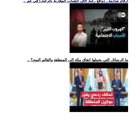
.. أرقام صادمة.. دوافع رغبة آلاف الشباب المغاربة بالرحيل| في عم
.. ما الرسائل التي يحملها اتفاق مكة إلى المنطقة والعالم اليوم؟