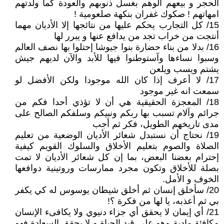
الحجر و بيعهم الوهم بغسل ذنوبهم والعودة كما ولدتهم
امهاتهم ! صكوك غفران بنكهة صلعومية !
15/ كل التجارب يحكم عليها من نتائجها إلا الأديان مهما
أنتجت من خراب تجد من يدافع عنها و يبرر لها
16/ بدلا من بناء حضارة بنوا جيوشا إحتلوا بها نصف العالم
وسبوا نساءها وآستوطنوا فيها للأبد والآن لديهم جيش
يشتم ويسب ويلعن
17/ لا أعرف إذا كان الله موجودا ولكن الأفضل لو
سمعت انه غير موجود
18/ المعجزة الحقيقية هي أن لا تؤذي أحدا فكم من
جرائم وآلام تسبب بها ربكم ونبيكم وسلفكم الصالح على
مدى تاريخهم الطويل، فكر ثم أجب
19/ نحتاج أن نستبدل شعائر الأديان الوضعية من تعليم
الصلاة والصوم بتعليم الأخلاق والسلوك القويم كيفية
إحترام بعضنا البعض، بما إن كل شعائر الأديان لا تمت
بصلة للأخلاق وتكون مجرد ممارسات وروتينية دوافعها
الخوف و الأمل.
20/ سأخلق إنسان ثم أخلق شيطان يوسوس له كي يكفر
بي ثم أعذبه، يا لها من فكرة ؟!
21/ أي إيمان لا يحقق أي جزاء دنيوي ولا يكافىء الإنسان
مكافئة مادية وهو على قيد الحياة و لا يحقق السعادة فهو