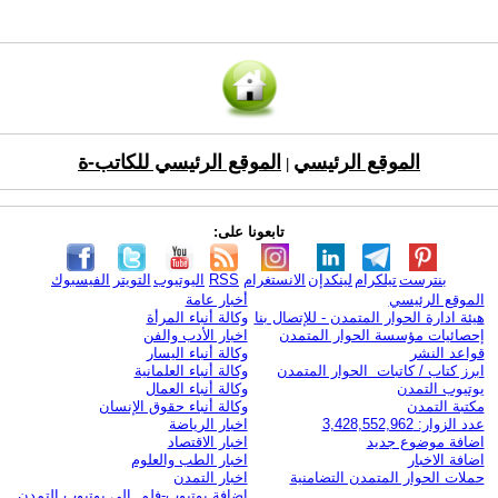
الموقع الرئيسي
الموقع الرئيسي للكاتب-ة
|
تابعونا على:
بنترست
تيلكرام
لينكدإن
الانستغرام
RSS
اليوتيوب
التويتر
الفيسبوك
الموقع الرئيسي
أخبار عامة
هيئة ادارة الحوار المتمدن - للإتصال بنا
وكالة أنباء المرأة
إحصائيات مؤسسة الحوار المتمدن
اخبار الأدب والفن
قواعد النشر
وكالة أنباء اليسار
ابرز كتاب / كاتبات الحوار المتمدن
وكالة أنباء العلمانية
يوتيوب التمدن
وكالة أنباء العمال
مكتبة التمدن
وكالة أنباء حقوق الإنسان
عدد الزوار: 3,428,552,962
اخبار الرياضة
اضافة موضوع جديد
اخبار الاقتصاد
اضافة الاخبار
اخبار الطب والعلوم
حملات الحوار المتمدن التضامنية
اخبار التمدن
إضافة يوتيوب-فلم إلى يوتيوب التمدن