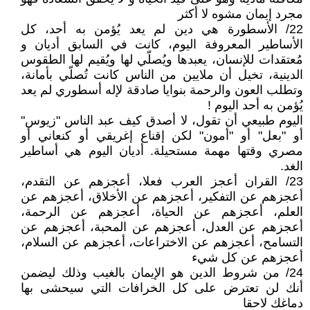
مجرد إيمان مشوه لا أكثر
22/ الأسطورة هي دين لم يعد يُؤمن به أحد، كل
الأساطير المعروفة اليوم، كانت في السابق أديان و
مُعتقدات للإنسان، يعبدها ويُصلّي لها ويُقيم لها الطقوس
الدينية، تخيل أن ملايين من الناس كانت تُصلّي بأمانة،
وتطلب العون والرحمة بنوايا صادقة لإله أسطوري لم يعد
يُؤمن به أحد اليوم !
اليوم طبيعي أن تقول، لا أصدق كيف عبد الناس "زيوس"
أو "بعل" أو "أمون" لكن إقناع إغريقي أو كنعاني أو
مصري وقتها مهمة مستحيلة. أديان اليوم هي أساطير
الغد.
23/ القران أعجز العرب فعلا، أعجزهم عن التقدم،
أعجزهم عن التفكير، أعجزهم عن الأخلاق، أعجزهم عن
العلم، أعجزهم عن الحياة، أعجزهم عن الرحمة،
أعجزهم عن العدل، أعجزهم عن المحبة، أعجزهم عن
التسامح، أعجزهم عن الاختراعات، أعجزهم عن السلام،
أعجزهم عن كل شيء
24/ من شروط الدين هو الإيمان بالغيب وذلك ليضمن
أنك لن تعترض على كل الخرافات التي سيحشى بها
دماغك لاحقا