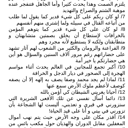
يلتزم الصمت وهذا يحدث كثيرا وأما الجاهل فتنفجر عنده
موهبة الشتم والصراخ والتهديد
7/ لو كان ربكم على كل شيء قدير كما يقول لما طلب
من أتباعه القتال في سبيله ولما إشترى منهم أنفسهم
8/ لو كان على كل شيء قدير كما يتوهم المؤمن
بالخرافات لإستطاع أن يخلق بصمتين متشابهتان و
متطابقتان ولكنه لا يستطيع لأنه مجرد وهم
9/ الفراعنة والرومان والكثير من الشعوب لهم آثار تشهد
على حضاراتهم رغم مرور آلاف السنين والسؤال هو أين
هي حضارتكم يا خير أمة
10/ أكبر تجمع للمجانين في العالم يحدث أثناء مواسم
الهجرة إلى الصخور في ديار الدجل و الخرافة
11/ لماذا لم يجد محمد وصفا يصف به إلهه إلا أن يصفه
كوصف لأعظم ملوك الأرض سمع عنها
12/ أحيانا يغريني الشيطان كي أؤمن بالله
13/ دائما أسأل نفسي عن تلك الأفعى الشريرة التي
ستزورني في قبري و تعذبني، أليست لها الشجاعة بأن
تزورني في بيتي و أنا على قيد الحياة!
14/ أقذر مكان على وجه الأرض حيث يتم نهب أموال
المغفلين مقابل الدوران والهذيان حول مكعب بائس من