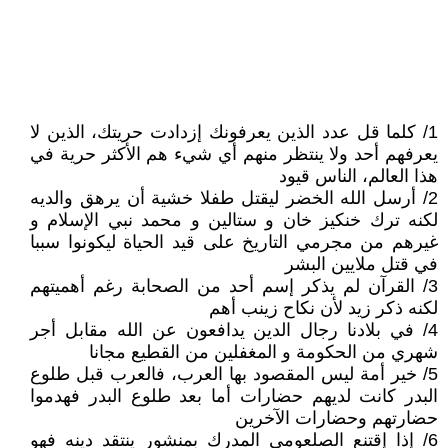
1/ كلما قل عدد الذين يعرفونك إزدادت حريتك، الذين لا
يعرفهم أحد ولا ينتظر منهم أي شيء هم الأكثر حرية في
هذا العالم، الناس قيود
2/ أرسل الله الخضر ليقتل طفلا خشية أن يرهق والديه
لكنه ترك خنكيز خان و ستالين و محمد نبي الإسلام و
غيرهم من مجرمي التاريخ على قيد الحياة ليكونوا سببا
في قتل ملايين البشر
3/ القرآن لم يذكر إسم أحد من الصحابة رغم أهميتهم
لكنه ذكر زيد لأن نكاح زينب أهم
4/ في بلادنا رجال الدين يدافعون عن الله مقابل أجر
شهري من الحكومة و المغفلين من القطيع مجانا
5/ خير أمة ليس المقصود بها العرب، فالعرب قبل طلوع
البدر كانت لديهم حضارات أما بعد طلوع البدر فهدموا
حضارتهم وحضارات الآخرين
6/ إذا إقتنع الصلعومي المدرك بمنشور ينتقد دينه فهو