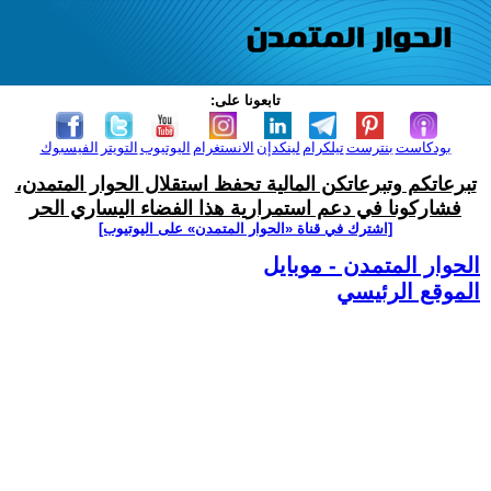
تابعونا على:
بودكاست
بنترست
تيلكرام
لينكدإن
الانستغرام
اليوتيوب
التويتر
الفيسبوك
تبرعاتكم وتبرعاتكن المالية تحفظ استقلال الحوار المتمدن،
فشاركونا في دعم استمرارية هذا الفضاء اليساري الحر
[اشترك في قناة ‫«الحوار المتمدن» على اليوتيوب]
الحوار المتمدن - موبايل
الموقع الرئيسي