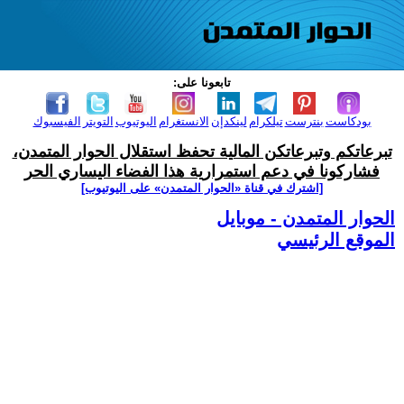
تابعونا على:
بودكاست
بنترست
تيلكرام
لينكدإن
الانستغرام
اليوتيوب
التويتر
الفيسبوك
تبرعاتكم وتبرعاتكن المالية تحفظ استقلال الحوار المتمدن،
فشاركونا في دعم استمرارية هذا الفضاء اليساري الحر
[اشترك في قناة ‫«الحوار المتمدن» على اليوتيوب]
الحوار المتمدن - موبايل
الموقع الرئيسي