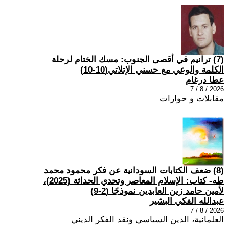
(7) ترانيم في أقصى الجنوب: مسك الختام لرحلة
الكلمة والوعي مع حسني الإتلاتي(10-10)
عطا درغام
2026 / 8 / 7
مقابلات و حوارات
(8) ضعف الكتابات السودانية عن فكر محمود محمد
طه- كتاب: الإسلام المعاصر وتحدي الحداثة (2025)،
لأمين حامد زين العابدين نموذجًا (2-9)
عبدالله الفكي البشير
2026 / 8 / 7
العلمانية، الدين السياسي ونقد الفكر الديني