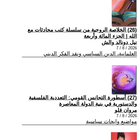
(26) الخلاصة الروحية من سلسلة كتب محادثات مع
الله | الجزء المائة وأربعة
نيل دونالد والش
2026 / 8 / 7
العلمانية، الدين السياسي ونقد الفكر الديني
(27) أسطورة التجانس القومي: التعددية الفلسفية
والدستورية في بنية الدولة المعاصرة
مروان فلو
2026 / 8 / 7
مواضيع وابحاث سياسية