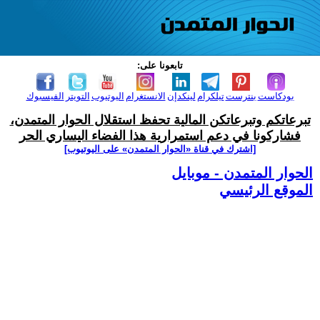
تابعونا على:
بودكاست
بنترست
تيلكرام
لينكدإن
الانستغرام
اليوتيوب
التويتر
الفيسبوك
تبرعاتكم وتبرعاتكن المالية تحفظ استقلال الحوار المتمدن،
فشاركونا في دعم استمرارية هذا الفضاء اليساري الحر
[اشترك في قناة ‫«الحوار المتمدن» على اليوتيوب]
الحوار المتمدن - موبايل
الموقع الرئيسي