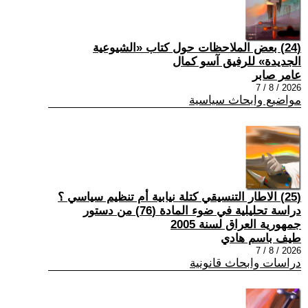
(24) بعض الملاحظات حول كتاب «الشيوعية
الجديدة» للرفيق آسو كمال
عامر صابر
2026 / 8 / 7
مواضيع وابحاث سياسية
(25) الاطار التنسيقي كتلة نيابية أم تنظيم سياسي ؟
دراسة تحليلية في ضوء المادة (76) من دستور
جمهورية العراق لسنة 2005
طيف باسم هادي
2026 / 8 / 7
دراسات وابحاث قانونية