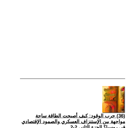
(36) حرب الوقود: كيف أصبحت الطاقة ساحة
مواجهة بين الإستنزاف العسكري والصمود الإقتصادي
في روسيا؟ الجزء الثاني 2-2