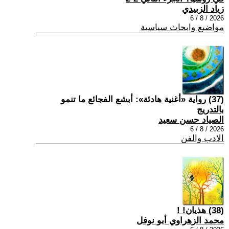
زياد الزبيدي
2026 / 8 / 6
مواضيع وابحاث سياسية
(37) رواية «أغنية هادئة»: أبشع الفجائع ما تنمو
بالتدريج
الصياد حسن سعيد
2026 / 8 / 6
الادب والفن
(38) هذيان! !
محمد الزهراوي أبو نوفل