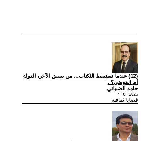
(12) عندما تستيقظ الثكنات... من يسبق الآخر، الدولة
أم الفوضى؟ .
حامد الضبياني
2026 / 8 / 7
قضايا ثقافية