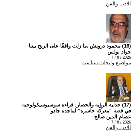
الادب والفن
(16) محمود درويش ،ما زلت واقفًا على الريح بيننا
جواد بولس
2026 / 8 / 7
مواضيع وابحاث سياسية
(17) جدلية الرؤية والحصار: قراءة سوسيوسيكولوجية
في قصة “معركة خاسرة” لماجدة جادو
عصام الدين صالح
2026 / 8 / 7
الادب والفن