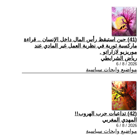
(41) حين استيقظ رأس المال داخل الإنسان .. قراءة
ماركسية ثورية في نظرية العمل غير المادي عند
موريزيو لازاراتو .
رياض الشرايطي
2026 / 8 / 6
مواضيع وابحاث سياسية
(42) تداعيات حرب الهروب!!
المهدي المغربي
2026 / 8 / 6
مواضيع وابحاث سياسية