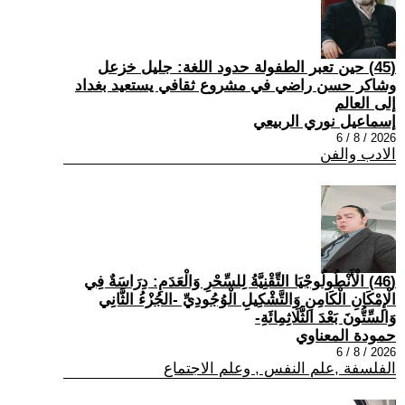
(45) حين تعبر الطفولة حدود اللغة: جليل خزعل
وشاكر حسن راضي في مشروع ثقافي يستعيد بغداد
إلى العالم
إسماعيل نوري الربيعي
2026 / 8 / 6
الادب والفن
(46) الْأَنْطُولُوجْيَا التِّقْنِيَّةُ لِلسِّحْرِ وَالْعَدَمِ: دِرَاسَةٌ فِي
الْإِمْكَانِ الْكَامِنِ وَالتَّشْكِيلِ الْوُجُودِيِّ -الجُزْءُ الثَّانِي
وَالسِّتُّونَ بَعْدَ الثَّلَاثِمِائَةِ-
حمودة المعناوي
2026 / 8 / 6
الفلسفة ,علم النفس , وعلم الاجتماع