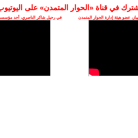
شترك في قناة «الحوار المتمدن» على اليوتيوب
ز، عضو هيئة إدارة الحوار المتمدن
في رحيل شاكر الناصري، أحد مؤسسي 