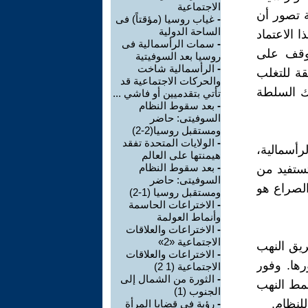
الاجتماعية
 تصور أن
-
غياب روسيا (مؤقتاً) فى
الساحة الدولية
ا الاعتماد
-
سمات الرأسمالية فى
توقف على
روسيا بعد السوفيتية
-
الرأسمالية شاخت
قة للتغلب
والحركات الاجتماعية قد
اك السلطة
تأتي بتقدميين أو فاشي ...
-
بعد سقوط النظام
السوفيتى: حاضر
ومستقبل روسيا(2-2)
-
الولايات المتحدة تفقد
رأسمالية،
هيمنتها على العالم
-
بعد سقوط النظام
تستفيد من
السوفيتى: حاضر
الصراع هو
ومستقبل روسيا (1-2)
-
الاختراعات الحاسمة
وأنماط العولمة
-
الاختراعات والعلاقات
الاجتماعية «2»
ريق النهب
-
الاختراعات والعلاقات
رها. وفور
الاجتماعية (1 2)
-
الثورة من الشمال إلى
نمط النهب
الجنوب (1)
لنظام.
-
رؤية فى قضايا المرأة