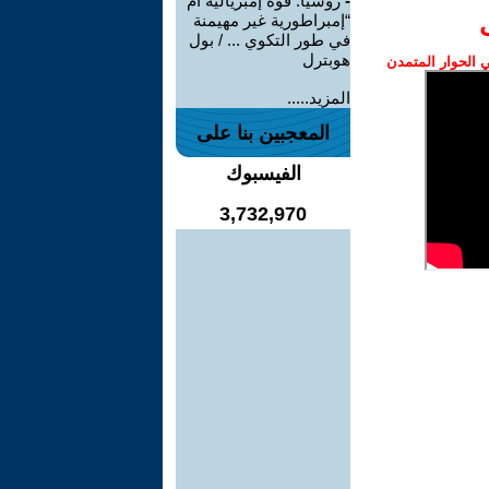
-
روسيا: قوة إمبريالية أم
“إمبراطورية غير مهيمنة
في طور التكوي ... / بول
هوبترل
الحوار المتمدن
المزيد.....
المعجبين بنا على
الفيسبوك
3,732,970