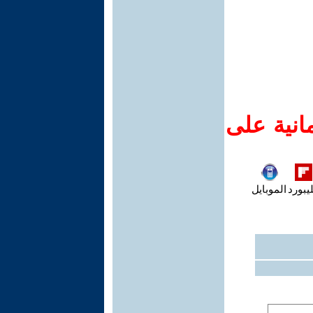
انية على
يبورد
الموبايل