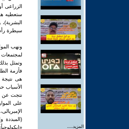
الزراعى أو
ستعطيه هذ
البشرية)، 
سيطرة رأس ا
ونهب الموا
لمجتمعات 
وتمثل بذلك 
فأزمة الطاق
هى نتيجة ل
الأسباب حقي
نتجت عن رغ
على الموار
الإمبريالى
(المبددة و
المزيد.....
«إيكولوجياً