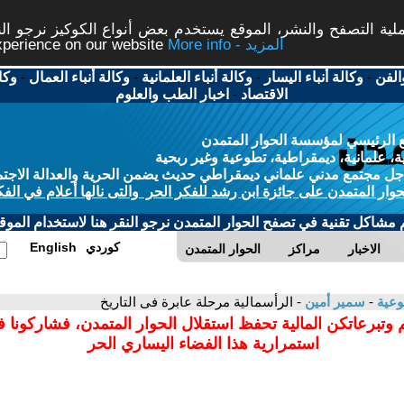
ة التصفح والنشر، الموقع يستخدم بعض أنواع الكوكيز نرجو النق
More info - المزيد
experience on our website
الفن
-
وكالة أنباء اليسار
-
وكالة أنباء العلمانية
-
وكالة أنباء العمال
-
وكا
الاقتصاد
-
اخبار الطب والعلوم
 الرئيسي لمؤسسة الحوار المتمدن
، علمانية، ديمقراطية، تطوعية وغير ربحية
ل مجتمع مدني علماني ديمقراطي حديث يضمن الحرية والعدالة الاجتم
حوار المتمدن على جائزة ابن رشد للفكر الحر والتى نالها أعلام في الفك
م مشاكل تقنية في تصفح الحوار المتمدن نرجو النقر هنا لاستخدام الموقع
كوردي
English
الاخبار
مراكز
الحوار المتمدن
وعية
-
سمير أمين
- الرأسمالية مرحلة عابرة فى التاريخ
 وتبرعاتكن المالية تحفظ استقلال الحوار المتمدن، فشاركونا 
استمرارية هذا الفضاء اليساري الحر