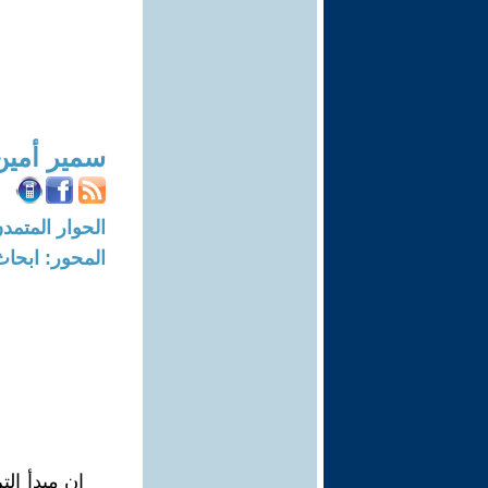
سمير أمين
الحوار المتمدن-العدد: 6644 - 20
المحور: ابحاث
إن مبدأ الت