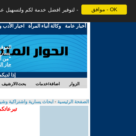
موافق - OK
لتوفير افضل خدمة لكم ولتسهيل عملي
أخبار عامة
-
وكالة أنباء المرأة
-
اخبار الأدب و
الموقع
يسارية
"من أج
حاز ال
إذا لديك
الزوار
اضافة/خدمات
بحث/الارشيف
الصفحة الرئيسية
-
ابحاث يسارية واشتراكية وشي
تبرعاتكم