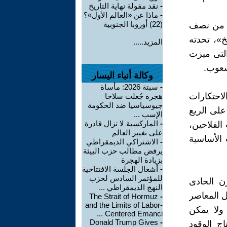
-
نقد مقولة نهاية التاريخ
-
ماذا عن «العالم الأول»؟
(22) أوروبا الجنوبية
ل من نصف
خ»، تحدته
المزيد.....
التى ميزت
شعوب.
وكالة أنباء اليسار
-
سبتة 2026: مأساة
احتكارات
هجرة جُعلت سلاحا
جيوسياسيا ضد الحكومة
على الريع
الإسب ...
-
الماركسية لا تزال قادرة
الفلاحين،
على تغيير العالم
 الأساسية
-
الاشتراكي الديمقراطي
يرفض مطالب حزب البيئة
بزيادة الهجرة
-
أشغال الجلسة الافتتاحية
للمؤتمر السادس لحزب
ن الحادى
النهج الديمقراطي ...
ل المعاصر
The Strait of Hormuz
-
and the Limits of Labor-
 ولا يمكن
Centered Emanci ...
Donald Trump Gives
-
اج الوقود