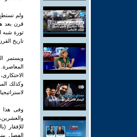
ولم تستطع 
قرن بعد هذ
ثورة شبه ا
تاريخ القر
ويستمر ال
المعاصرة. 
الاحتكارى،
وكذلك المو
لاستراتيجيا
وفى هذا ا
والعشرين، ف
للإفقار (ب
الفصل بينه