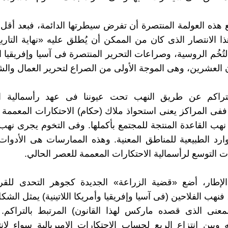
هذه العولمة المنتصرة أن تفرض سيطرتها الدائمة، فبعد أق
ا الانتصار الذى كان من الممكن أن يُطلق عليه «نهاية التاري
لتُخُم الروسية، وصراعات التحرير المنتصرة فى آسيا وإفريقيا 
ن العشرين، وهى الموجة الأولى من الصراع لتحرير العمال وال
تراكم عن طريق النهب تحت عيوننا فى عهد رأسمالية ال
ففى المراكز يعنى استحواذ ملاك (حكام) الاحتكارات المعممة 
 نهب القاعدة المنتجة للمجتمع بأكملها. وفى التخوم يجرى نهب 
ارد الطبيعية للمناطق المعنية. وهذه الممارسات هى الأدوات
ت التوسع لرأسمالية الاحتكارات المعممة للعصر الحالي.
لإطار، أضع «قضية الزراعة» الجديدة كجوهر التحدى للقر
نهب الفلاحين (فى آسيا وإفريقيا وأمريكا اللاتينية) يمثل الشك
المعنى الذى قصده ماركس لهذا القانون) المرتبط بالتراكم.
 وبين انتزاع الريع لحساب الاحتكارات الإمبريالية سواء لإنت