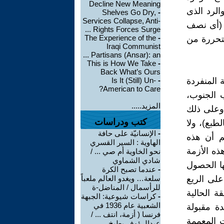
Decline New Meaning
الرد الذى
Shelves Go Dry,
-
Services Collapse, Anti-
 (أى نصف
Rights Forces Surge ...
The Experience of the
-
متحررة من
Iraqi Communist
Partisans (Ansar): an ...
This is How We Take
-
Back What’s Ours
 المنفردة
-
Is It (Still) Un-
American to Care?
 الجنوب،
المزيد.....
 وعلى ذلك
كتب ودراسات
طبع)، ولا
-
الإنسانيّة على حافة
غم أن هذه
الهاوية : السير القسري
ذه الأزمة
نحو الخاوية أم صي ... /
شادي الشماوي
ها الحصول
-
عندما تصبح الكرة
على الريع
سلعة… ويغدو العالم ملعباً
للرأسمال / المناضل-ة
ة الحالية
-
كراسات شيوعية: الجبهة
الشعبية عام 1936 في
ة مقبولة
فرنسا ( أزمة، انتف ... /
ات المعممة
عبدالرؤوف بطيخ