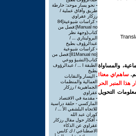
-
نحو يسار موحد: خارطة
طريق وآفاق عملية /
رزكار عقراوي
-
كراسات شيوعية[84
Manual no]:فصل من
كتاب(وجهة نظر
Transl
البروليتاري ... /
عبدالرؤوف بطيخ
-
كراسات شيوعية
[81Manual no]:فصل من
كتاب(التشيؤ ووعي
اعية، والمساواة
الطبقة ا ... / عبدالرؤوف
بطيخ
م.
ساهم/ي معنا!
-
اليسار والنقابات
العمالية والمنظمات
رار هذا المنبر الحر
الجماهيرية / رزكار
معلومات التحويل
عقراوي
-
مقدمة في الاقتصاد
الماركسي - حلقة دراسية
للاتجاه البلشفي الأ ... /
كوران عبد الله
-
أفكار حول مقال رزكار
عقراوي عن الذكاء
الاصطناعي / ك كابس