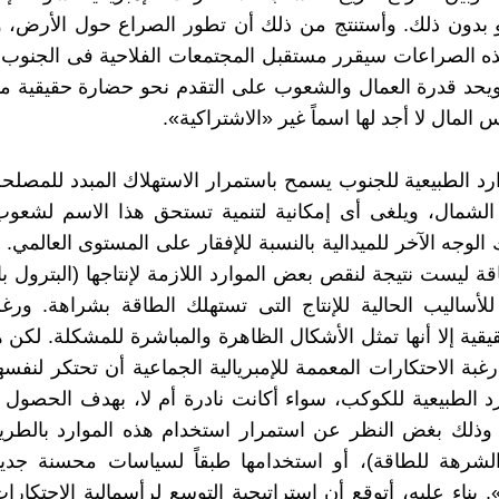
 بدون ذلك. وأستنتج من ذلك أن تطور الصراع حول الأرض، و
ه الصراعات سيقرر مستقبل المجتمعات الفلاحية فى الجنوب
ويحد قدرة العمال والشعوب على التقدم نحو حضارة حقيقية 
لمال لا أجد لها اسماً غير «الاشتراكية».
رد الطبيعية للجنوب يسمح باستمرار الاستهلاك المبدد للمصلحة
الشمال، ويلغى أى إمكانية لتنمية تستحق هذا الاسم لشعوب
الوجه الآخر للميدالية بالنسبة للإفقار على المستوى العالمي.
ة ليست نتيجة لنقص بعض الموارد اللازمة لإنتاجها (البترول بال
لأساليب الحالية للإنتاج التى تستهلك الطاقة بشراهة. ور
قية إلا أنها تمثل الأشكال الظاهرة والمباشرة للمشكلة. لكن ه
بة الاحتكارات المعممة للإمبريالية الجماعية أن تحتكر لنفس
د الطبيعية للكوكب، سواء أكانت نادرة أم لا، بهدف الحصول 
، وذلك بغض النظر عن استمرار استخدام هذه الموارد بالطريق
الشرهة للطاقة)، أو استخدامها طبقاً لسياسات محسنة جديد
». بناء عليه، أتوقع أن استراتيجية التوسع لرأسمالية الاحتكار