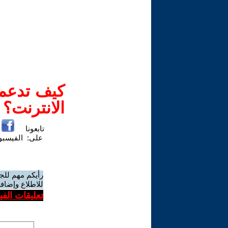
كيف تدعم-
الانترنت؟
تابعونا
على:
الفيسب
رأيكم مهم للج
للاطلاع وإضافة
تعليقات الف