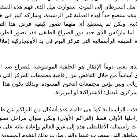
 مثل السرطان إلى الموت. ستوارت ميل الذى فهم هذه الصفة
ابتة» ستضع حداً لهذه العملية غير الرشيدة، وشاركه كينز فى هذ
انية. ولكن لم يستطع أى منهما تصور كيفية فرض هذا ال
. أما ماركس الذى حدد دور الصراع الطبقى فقد تصور الطري
لطبقة الرأسمالية التى تتركز اليوم فى يد الأوليجاركية (مل
لذى يعنى دوماً الإفقار هو الخلفية الموضوعية للصراع ضد ال
 أساساً من خلال التناقض بين رفاهية مجتمعات المركز التى 
بريالى وبين بؤس مجتمعات التخوم المسودة. وبذلك يكون هذا 
ركزى للبديل: الاشتراكية أو البربرية.
اتخذت الرأسمالية كما هى قائمة عدة أشكال من التراكم عن ط
احلها الأولى فقط (التراكم الأولي) ولكن طوال مراحل تطو
ت رأسمالية الأطلنطى هذه إلى غزو العالم وإعادة بنائه على 
مناطق التى سيطرت عليها والتى صارت بذلك التخوم المسودة ل