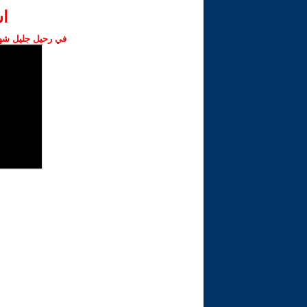
ا‫
في رحيل جليل شهبا