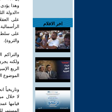
وهذا يؤدى
«الدولة الث
على العقل
اخر الافلام
الرأسمالية
على سلطة ا
والثروة).
والتراكم ا
ولكنه يجرى
الريع الإم
الموضوع الم
وتاريخياً 
لا خلال مر
قيامها عمد
المستمر لل