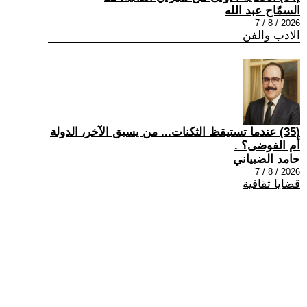
السمّاح عبد الله
2026 / 8 / 7
الادب والفن
(35) عندما تستيقظ الثكنات... من يسبق الآخر، الدولة
أم الفوضى؟ .
حامد الضبياني
2026 / 8 / 7
قضايا ثقافية