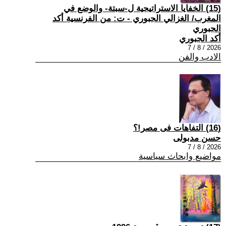
(15) الخفايا الاستراتيجية ل-سبتة- والوضع في
المغرب/ الغزالي الجبوري - ت: من الفرنسية أكد
الجبوري
أكد الجبوري
2026 / 8 / 7
الادب والفن
(16) التفاهات فى مصر!؟
حسن مدبولى
2026 / 8 / 7
مواضيع وابحاث سياسية