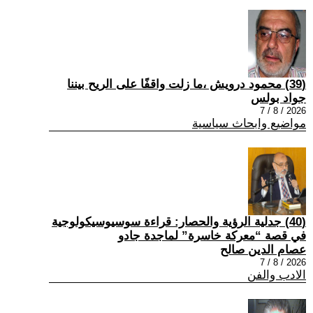
(39) محمود درويش ،ما زلت واقفًا على الريح بيننا
جواد بولس
2026 / 8 / 7
مواضيع وابحاث سياسية
(40) جدلية الرؤية والحصار: قراءة سوسيوسيكولوجية
في قصة “معركة خاسرة” لماجدة جادو
عصام الدين صالح
2026 / 8 / 7
الادب والفن