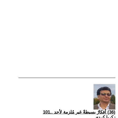
(36) أفكارٌ بسيطةٌ غير مُلزمة لأحد ..101
زكريا كردي