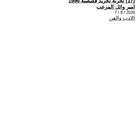
(17) تجربة تجريد قصصية 1996
امير وائل المرعب
2026 / 8 / 7
الادب والفن