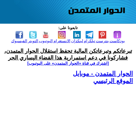
تابعونا على:
بودكاست
بنترست
تيلكرام
لينكدإن
الانستغرام
اليوتيوب
التويتر
الفيسبوك
تبرعاتكم وتبرعاتكن المالية تحفظ استقلال الحوار المتمدن،
فشاركونا في دعم استمرارية هذا الفضاء اليساري الحر
[اشترك في قناة ‫«الحوار المتمدن» على اليوتيوب]
الحوار المتمدن - موبايل
الموقع الرئيسي