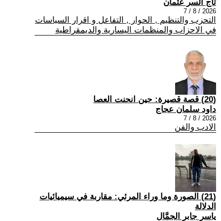
تاج السر عثمان
2026 / 8 / 7
التحزب والتنظيم , الحوار , التفاعل و اقرار السياسات
في الاحزاب والمنظمات اليسارية والديمقراطية
(20) قصة قصيرة: حين انحنت العصا
داود سلمان عجاج
2026 / 8 / 7
الادب والفن
(21) الصورة وما وراء المرئي: مقاربة في سيميائيات
الدلالة
ياسر جابر الجمَّال