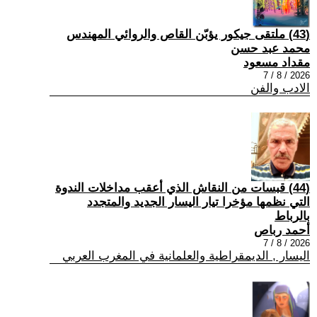
(43) ملتقى جيكور يؤبّن القاص والروائي المهندس
محمد عبد حسن
مقداد مسعود
2026 / 8 / 7
الادب والفن
(44) قبسات من النقاش الذي أعقب مداخلات الندوة
التي نظمها مؤخرا تيار اليسار الجديد والمتجدد
بالرباط
أحمد رباص
2026 / 8 / 7
اليسار , الديمقراطية والعلمانية في المغرب العربي