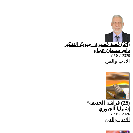
(24) قصة قصيرة: جيوبُ التفكير
داود سلمان عجاج
2026 / 8 / 7
الادب والفن
(25) فراشة الحديقة*
إشبيليا الجبوري
2026 / 8 / 7
الادب والفن