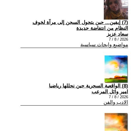
(7) إيفين... حين يتحول السجن إلى مرآة لخوف
النظام من انتفاضة جديدة
سعاد عزيز
2026 / 8 / 7
مواضيع وابحاث سياسية
(8) الواقعية السحرية حين نحللها رياضيا
امير وائل المرعب
2026 / 8 / 7
الادب والفن