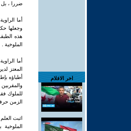
ضررا ، بل 
أما الراوية
وجعلها حكر
هذه الطبقة
الملوخية .
أما الراوي
المعتز لد
أطباؤه بإط
اخر الافلام
والمقربين 
للملوك فقط
الزمن حرفت
الملوخية ب