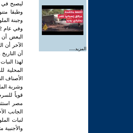
وطبقا متنو
وجبنة الملو
البعض أن ا
الآخر أن ال
المزيد.....
أن التاريخ
لهذا النبات
المحلية لل
الأصناف الن
وشربة الملو
قوياً للسر
مصر استثن
الجانب الآ
والأجنبية 