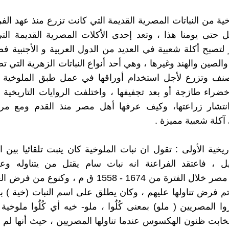
خية من النباتات المصرية القديمة التي كانت تزرع منذ عهد الف
 حتى يومنا هذا ، وتعد إحدى الأكلات المصرية القديمة ال
تصبح أكلة شعبية في العديد من الدول العربية و الأجنبية ف
ى 100 صنف وتزرع لأجل استخدام أوراقها في عمل طبق الملوخية
راء طازجة أو بعد تجفيفها ، واختلفت الروايات التاريخية
انتشار زراعتها، وكيف عرفها أهل مصر منذ القدم ومع مر
آكلة شعبية مميزة .
اريخية الأولى : تقول ان نبات الملوخية كان ينبت تلقائيا بين 
ل ، فاعتقد الفراعنة انه نبات سام يقتل من يتناوله وعن
الهكسوس مصر خلال الفترة من 1674 - 1558 ق م ، وكنو
م فرض تناولها عليهم ، وكان يطلق على اسم النبات (خية ) 
وا المصريين ( ملو) بمعنى كُلُوا ، ملو- خيه أي كُلُوا ملوخي
خابت ظنون الهكسوس عندما تناولها المصريين ، حيث أنها لم