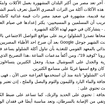
خر تعد مصر من أكثر البلدان المشهورة بعمل الآكلات وابتكا
ه الآكلات آكلة من التراث المصري الأصيل تعرف باسم الشل
نية قديمة، مشهورة في صعيد مصر ذات قيمة غذائية كاملة
ريب أن المسلمين و المسيحيين- يكثر إعدادها في صيام الع
 - يتشاركان في حبهم لهذه الأكلة الشهيرة .
ضحاها تصدر( الشلولو) تريند على مواقع التواصل الاجتماعي بال
محرك البحث الشهير جوجل Google بعد أن صرح احد الأطباء ا
غذائي بالمعهد القومي للتغذية بأن تناول أكلة الشلولو يساعد 
فيروس كورونا “كوفيد 19″، ومن أكفأ مدعمات المناعة ،هذا التصريح ال
ة والجدل على السوشيال ميديا، وجعل الكثيرين يتساءلو
 كان وقع اسمها غريبًا على مسامع الكثيرين.
 ”الشلولو” ثابتة منذ أن استخدمها الفراعنة حتى الآن ، فهى
جافة والماء البارد والليمون والثوم والبصل والملح ، إذن تعتبر و
ث تحتوي على :
لجافة : تحتوي على الحديد والزنك، كما تساعد على ضبط ال
تقي من الإصابة بالسرطان، وتعد مناسبة أيضًا في فقدان الوز