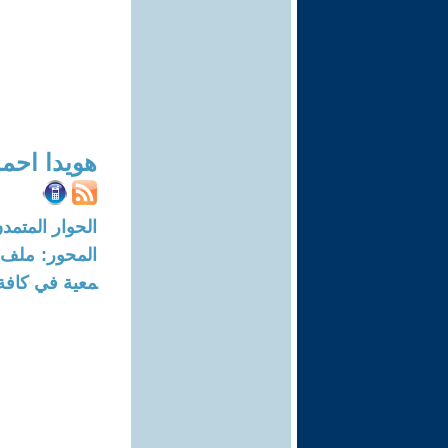
هويدا احمد
الحوار المتمدن-العدد: 6533 - 0
معية في كافة