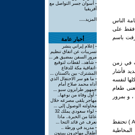
-
أسوان جسر التواصل مع
أفريقيا
المزيد.....
عامة الناس
ا فقط على
عرفت باسم
أخبار عامة
-
إعلام إيراني ينشر
تسريبات عن اتفاق تنظيم
مرور السفن بمضيق هر ...
نت في زمن
-
شاهد.. لقطات لتوقيع
-اتفاقية مكة للدفاع
يد فأشار
المشترك- بين باكستان ...
-
ما هو سر الاحتفال الذي
لها لنفسه
أداه محمد صلاح أمام
معنى طعام
جمهور طرابزون سبو ...
-
أول وفاة من نوعها..
، و بمرور
مهاجر يلقى مصرعه خلال
محاولته الوصول إلى ...
-
لواء سعودي يملك 32
عامًا من الخبرة.. ماذا
اثبت العلم الحديث ان الملوخية من الخضراوات الورقية الغنية بفيتامين ( A ) تحتفظ
نعرف عن قائد التحا ...
-
مدريد في ورطة ..
 المخاطية
أطفال مهاجرون يبيتون