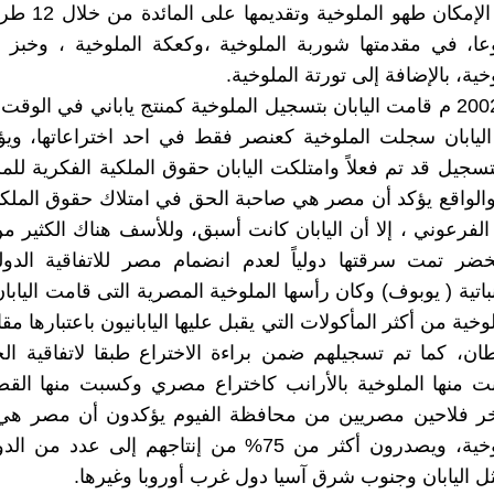
ليصبح في الإمكان طهو 
عا، في مقدمتها شوربة الملوخية ،وكعكة الملوخية ، وخبز ا
خية، بالإضافة إلى تورتة الملوخية.
وفي عام 2002 م قامت اليابان بتسجيل الملوخية كمنتج ياباني في الوق
ليابان سجلت الملوخية كعنصر فقط في احد اختراعاتها، ويؤ
تسجيل قد تم فعلاً وامتلكت اليابان حقوق الملكية الفكرية للم
 والواقع يؤكد أن مصر هي صاحبة الحق في امتلاك حقوق الملكي
 الفرعوني ، إلا أن اليابان كانت أسبق، وللأسف هناك الكثير م
خضر تمت سرقتها دولياً لعدم انضمام مصر للاتفاقية الدول
باتية ( يوبوف) وكان رأسها الملوخية المصرية التى قامت اليابا
خية من أكثر المأكولات التي يقبل عليها اليابانيون باعتبارها مقاوم
طان، كما تم تسجيلهم ضمن براءة الاختراع طبقا لاتفاقية ا
ت منها الملوخية بالأرانب كاختراع مصري وكسبت منها القض
خر فلاحين مصريين من محافظة الفيوم يؤكدون أن مصر هي ال
لنبات الملوخية، ويصدرون أكثر من 75% من إنتاجهم إلى عدد 
مثل اليابان وجنوب شرق آسيا دول غرب أوروبا وغيرها.