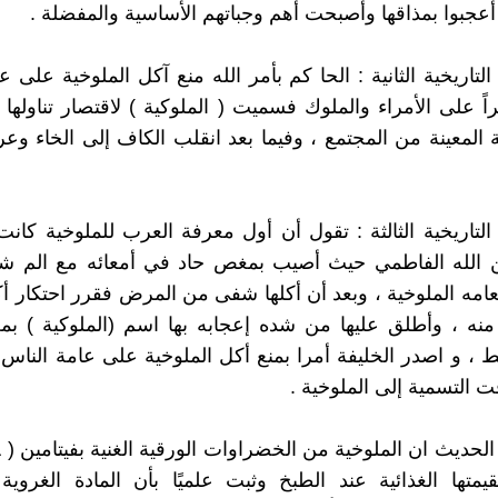
أعجبوا بمذاقها وأصبحت أهم وجباتهم الأساسية والمفضلة .
 التاريخية الثانية : الحا كم بأمر الله منع آكل الملوخية على 
اً على الأمراء والملوك فسميت ( الملوكية ) لاقتصار تناوله
 المعينة من المجتمع ، وفيما بعد انقلب الكاف إلى الخاء و
ة التاريخية الثالثة : تقول أن أول معرفة العرب للملوخية كا
ين الله الفاطمي حيث أصيب بمغص حاد في أمعائه مع الم شد
عامه الملوخية ، وبعد أن أكلها شفى من المرض فقرر احتكار أك
منه ، وأطلق عليها من شده إعجابه بها اسم (الملوكية ) ب
 ، و اصدر الخليفة أمرا بمنع أكل الملوخية على عامة الناس 
 التسمية إلى الملوخية .
قيمتها الغذائية عند الطبخ وثبت علميًا بأن المادة الغروية