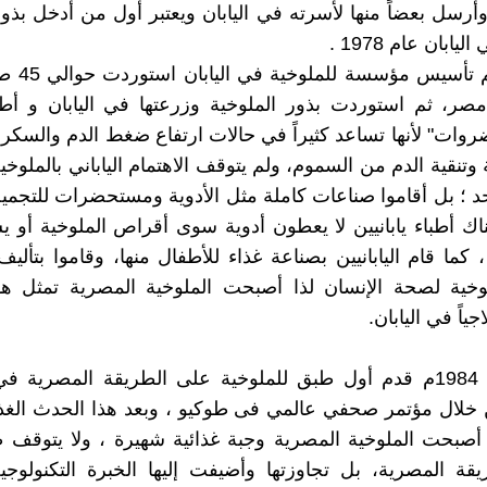
أرسل بعضاً منها لأسرته في اليابان ويعتبر أول من أدخل بذور
يابان عام 1978 .
ومن هنا تم تأ
ر، ثم استوردت بذور الملوخية وزرعتها في اليابان و أطلق
روات" لأنها تساعد كثيراً في حالات ارتفاع ضغط الدم والسكر
تنقية الدم من السموم، ولم يتوقف الاهتمام الياباني بالملوخي
حد ؛ بل أقاموا صناعات كاملة مثل الأدوية ومستحضرات للتجمي
هناك أطباء يابانيين لا يعطون أدوية سوى أقراص الملوخية أو ي
 كما قام اليابانيين بصناعة غذاء للأطفال منها، وقاموا بتأل
وخية لصحة الإنسان لذا أصبحت الملوخية المصرية تمثل هوس
جياً في اليابان.
و في عام 1984م قدم أول طبق للملوخية على الطريقة المصرية 
من خلال مؤتمر صحفي عالمي فى طوكيو ، وبعد هذا الحدث الغذ
 أصبحت الملوخية المصرية وجبة غذائية شهيرة ، ولا يتوقف 
قة المصرية، بل تجاوزتها وأضيفت إليها الخبرة التكنولوجية ا