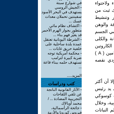
 ولاحتواء
في شوارع سبتة
-
الجيش الروسي
لك ثبت من
يستهدف في البحر الأسود
سفينتين تحملان معدات
ر وتنشيط
عسك ...
ة والوهن
-
اكتشاف نظام مائي
متطور بجوار الهرم الأحمر
مي الجسم
قد يغيّر فهم بناء ...
نة والكلى
-
الشرطة اليونانية تعتقل
عمدة بلدة ساحلية على
الكاروتين
خلفية حريق غابات ...
بنسبة تفوق ما يوجد بالجزر، ومادة الكاروتين تتحول في الجسم إلى فيتامين ( A )
-
محكمة أمريكية توجه
ضربة كبيرة لترامب
ؤدي نقصه
تستهدف حلمه ببناء قاعة
...
المزيد.....
ا أن أكثر
كتب ودراسات
ى يد رئيس
-
الآثار القانونية الناتجة
عن تلقي اللقاحات
ات كوسوكي
التجريبية المضادة ... /
ية، وخلال
محمد أوبالاك
-
جائحة الرأسمالية،
النباتات
فيروس كورونا والأزمة