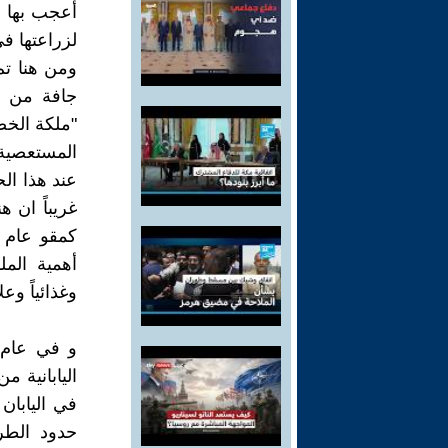
أعجب بها و
لزراعتها في ال
جافة من مص
"ملكة الخض
المستعصية و
عند هذا ال
غريباً ان 
كمقو عام ،
أهمية المل
وغذائياً وعلا
اليابانية 
في اليابان
حدود الطري