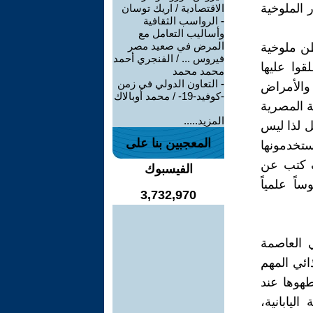
 الملوخية
الاقتصادية / اريك توسان
-
الرواسب الثقافية
وأساليب التعامل مع
المرض في صعيد مصر
سيس مؤسسة للملوخية في اليابان استوردت حوالي 45 طن ملوخية
فيروس ... / الفنجري أحمد
وا عليها
محمد محمد
-
التعاون الدولي في زمن
 والأمراض
-كوفيد-19- / محمد أوبالاك
ة المصرية
المزيد.....
ل لذا ليس
المعجبين بنا على
ستخدمونها
يف كتب عن
الفيسبوك
اً علمياً
3,732,970
في العاصمة
ائي المهم
طهوها عند
ليابانية،