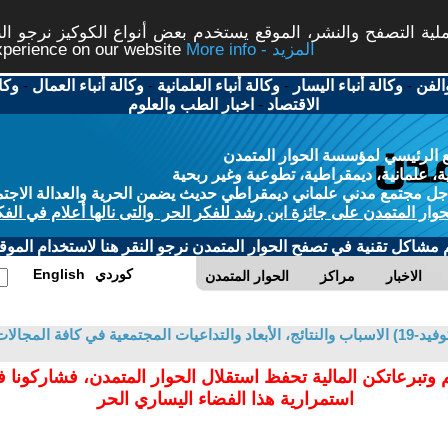
ة التصفح والنشر، الموقع يستخدم بعض أنواع الكوكيز نرجو النق
More info - المزيد
experience on our website
الفن
-
وكالة أنباء اليسار
-
وكالة أنباء العلمانية
-
وكالة أنباء العمال
-
وكا
الاقتصاد
-
اخبار الطب والعلوم
 الرئيسي لمؤسسة الحوار المتمدن
، علمانية، ديمقراطية، تطوعية وغير ربحية
ل مجتمع مدني علماني ديمقراطي حديث يضمن الحرية والعدالة الاجتم
حوار المتمدن على جائزة ابن رشد للفكر الحر والتى نالها أعلام في الفك
م مشاكل تقنية في تصفح الحوار المتمدن نرجو النقر هنا لاستخدام الموقع
كوردي
English
الاخبار
مراكز
الحوار المتمدن
في كافة المجالات
 وتبرعاتكن المالية تحفظ استقلال الحوار المتمدن، فشاركونا 
استمرارية هذا الفضاء اليساري الحر