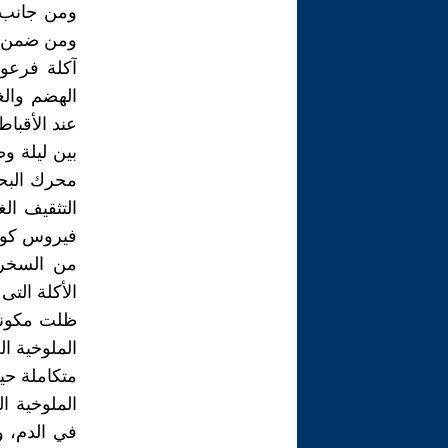
ومن جانب آ
ومن ضمن هذ
آكلة فرعو
الهضم والغ
عند الأقباط
بين ليلة و
التثقيف ال
من السخري
الأكلة التى
ظلت مكونات
الملوخية ال
متكاملة حي
الملوخية ا
في الدم، و