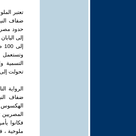
تعتبر الملو
ضفاف النيل
حدود مصر ل
إل
وتستعمل خض
التسمية و
تحولت إلى 
الرواية الت
ضفاف الني
المصريين ت
فكانوا يأمر
ملوخية ، ف