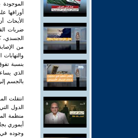
الموجودة ب
أوراقها عل
الأبحاث أ
ضربات الق
الجسدي، ك
من الإصابة
والتهابات 
الذي يساع
بالجسم إلى
انتقلت الم
الدول التي
منظمة المن
أيموري بجام
وجوده في 