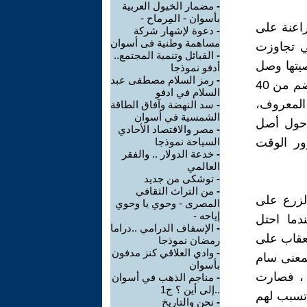
-
مضمار الخيول العربية
بأسوان - المِرماح -
راعنة على
-
دعوة لإشهار شركة
مساهمة وطنية فى أسوان
تي تجاوزت
-
القبائل وتنمية المجتمع..
صيتها وصل
أدفو نموذجا
-
رمز السلام مصطفى عبد
إلى اليابان والصين والهند وغيرها ، وهي أحد أنواع النباتات الزهرية التي تضم من 40
السلام في ادفو
 المعروف،
-
سد النهضة وآفاق الطاقة
الشمسية في أسوان
 حول أصل
-
مصر والاقتصاد الأحادي
ور الوقت
السياحة نموذجا
-
خدعة الدولار .. والفقر
العالمي
-
توشكى من جديد
-
من التراث الثقافي
الزرع على
المصرى - وحوي يا وحوي
إياحه -
دما احتل
-
الإسفاف الدرامي ..دراما
ع من فرض العقاب على
رمضان نموذجا
-
وادي العلاقي كنز مدفون
بمعنى سام
بأسوان
ة ، فصارت
-
مناجم الذهب في أسوان
..إلى أين ؟ ج1
 تسبب لهم
-
نحن والتاريخ