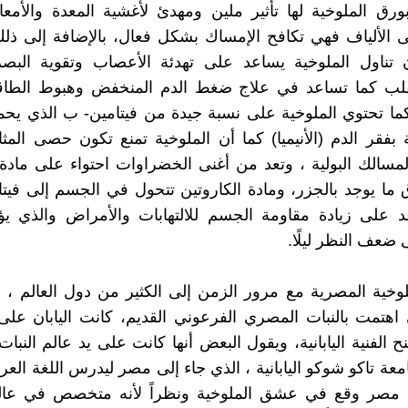
ورق الملوخية لها تأثير ملين ومهدئ لأغشية المعدة والأمعاء
ى الألياف فهي تكافح الإمساك بشكل فعال، بالإضافة إلى ذ
ن تناول الملوخية يساعد على تهدئة الأعصاب وتقوية البص
لب كما تساعد في علاج ضغط الدم المنخفض وهبوط الطاق
ما تحتوي الملوخية على نسبة جيدة من فيتامين- ب الذي يح
 بفقر الدم (الأنيميا) كما أن الملوخية تمنع تكون حصى المثا
المسالك البولية ، وتعد من أغنى الخضراوات احتواء على مادة 
د على زيادة مقاومة الجسم للالتهابات والأمراض والذي ي
 ضعف النظر ليلًا.
لوخية المصرية مع مرور الزمن إلى الكثير من دول العالم ، إل
 اهتمت بالنبات المصري الفرعوني القديم، كانت اليابان عل
ح الفنية اليابانية، ويقول البعض أنها كانت على يد عالم النب
عة تاكو شوكو اليابانية ، الذي جاء إلى مصر ليدرس اللغة العرب
مصر وقع في عشق الملوخية ونظراً لأنه متخصص في عالم 