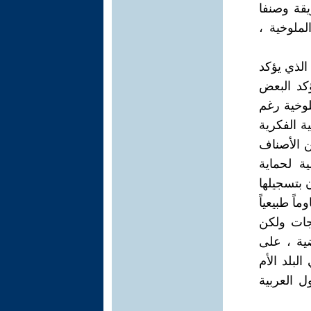
الملوخية وتقديمها على المائدة من خلال 12 طريقة وصنفا
لملوخية ،
ت الذي يؤكد
كد البعض
لوخية رغم
ة الفكرية
ن الأصناف
ية لحماية
ن بتسجيلها
اً طبيعياً
لجات ولكن
ية ، على
بلد الأم
من الدول العربية