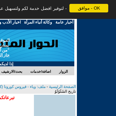
موافق - OK
لتوفير افضل خدمة لكم ولتسهيل عملي
أخبار عامة
-
وكالة أنباء المرأة
-
اخبار الأدب و
الموقع
يسارية
"من أج
حاز ال
إذا لديك
الزوار
اضافة/خدمات
بحث/الارشيف
الصفحة الرئيسية
-
ملف: وباء - فيروس كورونا (كوفيد-19) الاسباب والنتائج، الأبعاد والتداعيات المجتمعية 
تاريخ الشَلَوُلَوُ
تبرعاتكم