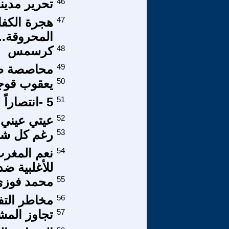
46
تحرير مدين
47
هجرة الكفاء
المحروقة..
48
كرسمس
49
محاصصة طا
50
يعقوب قوجم
51
5 -انتصاراً للمرأة العربية،المجتمع الذكوري إلى أين ؟!!
52
عيتي عيني 
53
رغم كل شيء
54
نعم المغرب 
للأغلبية ضد
55
محمد فوزي 
56
مخاطر التف
57
تجاوز المش