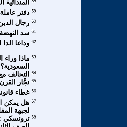
58
المندائية 
59
دفتر عاملة 9
60
رجال الدين
61
سد النهضة 
62
وداعا الدا 
63
ماذا وراء ا
السعودية؟
64
التحالف مع
65
نجَّار القرن
66
غطاء قانونى
67
هل يمكن اع
لجبهة المق
68
تروتسكي : 
الصف الثاني 