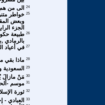
24
الى من هم
25
خواطر متن
وبعض المقا
الجزء الراب
26
طبيعة حكوم
بالرمادي ,بف
27
في أعياد ال
28
ماذا بقي م
29
السعودية و
30
مَنْ مازالَ 
31
موسم -ألحص
32
ثورة الإسل
33
العبادي - إج