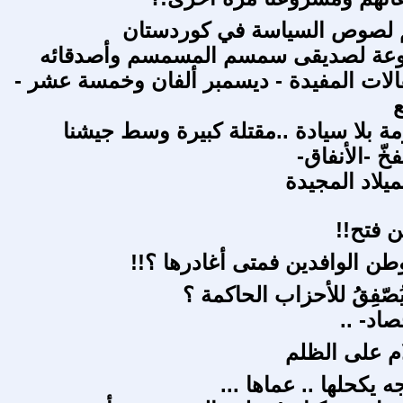
 لصوص السياسة في كوردستان
وعة لصديقى سمسم المسمسم وأصدقائه
لات المفيدة - ديسمبر ألفان وخمسة عشر -
ع
ة بلا سيادة ..مقتلة كبيرة وسط جيشنا
خّ -الأنفاق-
ميلاد المجيدة
ن فتح!!
طن الوافدين فمتى أغادرها ؟!!
يُصّفِقُ للأحزاب الحاكمة ؟
اد- ..
ام على الظلم
ه يكحلها .. عماها ...