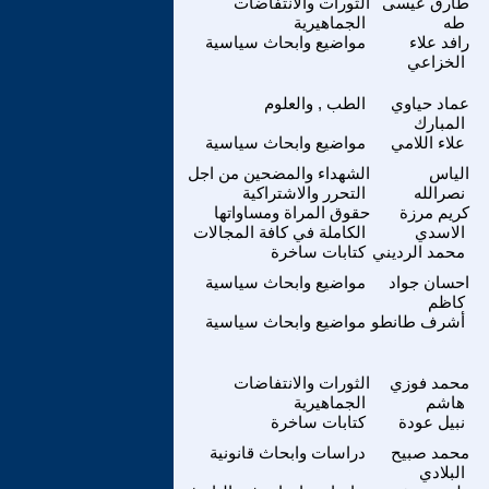
طارق عيسى
الثورات والانتفاضات
طه
الجماهيرية
رافد علاء
مواضيع وابحاث سياسية
الخزاعي
عماد حياوي
الطب , والعلوم
المبارك
علاء اللامي
مواضيع وابحاث سياسية
الياس
الشهداء والمضحين من اجل
نصرالله
التحرر والاشتراكية
كريم مرزة
حقوق المراة ومساواتها
الاسدي
الكاملة في كافة المجالات
محمد الرديني
كتابات ساخرة
احسان جواد
مواضيع وابحاث سياسية
كاظم
أشرف طانطو
مواضيع وابحاث سياسية
محمد فوزي
الثورات والانتفاضات
هاشم
الجماهيرية
نبيل عودة
كتابات ساخرة
محمد صبيح
دراسات وابحاث قانونية
البلادي