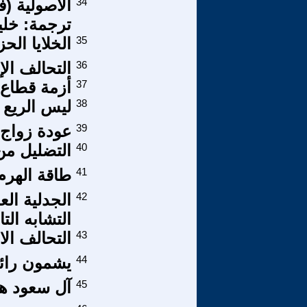
34
الأصولية (
ترجمة: خل
35
الخلايا الح
36
التحالف الإ
37
أزمة قطاع 
38
ليس الريع 
39
عودة زواج 
40
التضليل من
41
طاقة الهرم
42
الجدلية الع
التشابه الت
43
التحالف الا
44
يشمون رائح
45
آل سعود هل