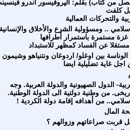
فصل من كتاب) بقلم: الپروفيسور أندرو فينسين
يل كلفت
زبية والتحركات العمالية
سلامي .. ومسؤولية الشرع والأخلاق والإنسانية
غزة مستمرة باستمرار أطرافها
مستقلا عن الفساد كمظهر للاستبداد
الوناسة بين اوغلو/ اردوغان ونتنياهو وشيمون
 اجل غاية تضليلية ايضا
ربية- الدول الصهيونية والدولة العربية. وجه
اريخى. من وطنية دولتية الى الدولة الوطنية.
سلامي.. من أهدافه إقامة دولة الكردية !
ة المال
 قربت صراعاتهم وزوالهم ؟