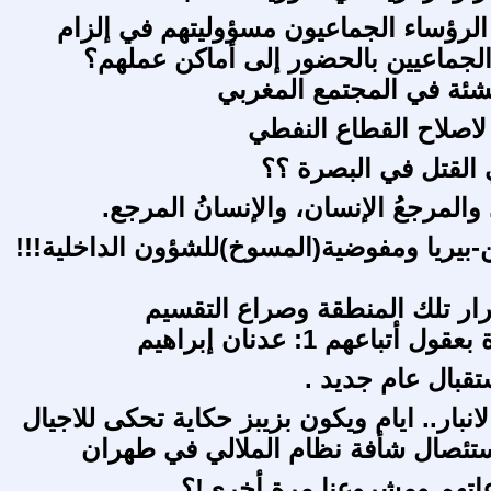
لرؤساء الجماعيون مسؤوليتهم في إلزام
لجماعيين بالحضور إلى أماكن عملهم؟
تنشئة في المجتمع المغربي
اصلاح القطاع النفطي
القتل في البصرة ؟؟
 والمرجعُ الإنسان، والإنسانُ المرجع.
ن-بيريا ومفوضية(المسوخ)للشؤون الداخلية!!!
ار تلك المنطقة وصراع التقسيم
أتباعهم 1: عدنان إبراهيم
بال عام جديد .
انبار.. ايام ويكون بزيبز حكاية تحكى للاجيال
إستئصال شأفة نظام الملالي في طهران
اتهم ومشروعنا مرة أخرى!؟