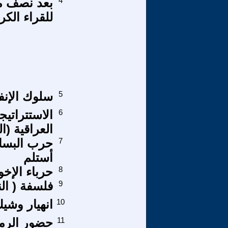
4
بعد نصف مل
للقراء الكر
5
سلوك الإنف
6
الاستتراتيج
العراقية (ال
7
حرب البساط
أستلم
8
حرباء الإخو
9
فلسفة ( الن
10
انهيار وشيك
11
حضور الرمز