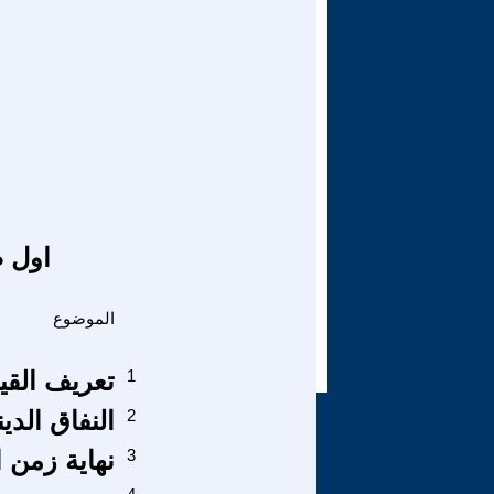
اول ص
الموضوع
1
تعريف القي
2
النفاق الدي
3
نهاية زمن ا