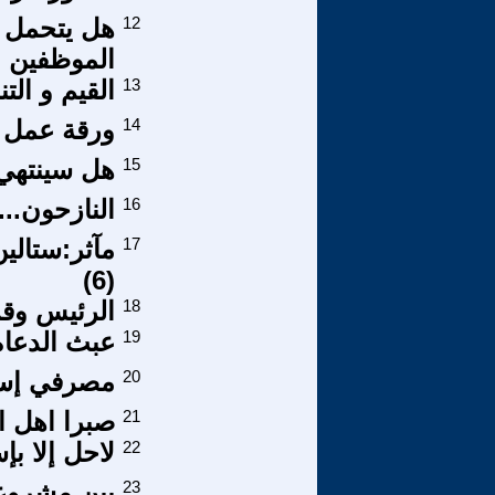
12
هل يتحمل ا
الموظفين ا
13
القيم و ال
14
ورقة عمل ل
15
هل سينتهي 
16
النازحون...
17
مآثر:ستالي
(6)
18
الرئيس وقر
19
عبث الدعاة بعقول 
20
مصرفي إستق
21
صبرا اهل ال
22
لاحل إلا ب
23
بين مشروع