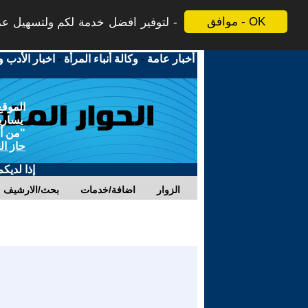
موافق - OK
لتوفير افضل خدمة لكم ولتسهيل عملي
أخبار عامة
-
وكالة أنباء المرأة
-
اخبار الأدب و
الموقع
يسارية
"من أج
حاز ال
إذا لديك
الزوار
اضافة/خدمات
بحث/الارشيف