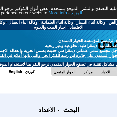
ة التصفح والنشر، الموقع يستخدم بعض أنواع الكوكيز نرجو النق
More info - المزيد
experience on our website
الفن
-
وكالة أنباء اليسار
-
وكالة أنباء العلمانية
-
وكالة أنباء العمال
-
وكا
الاقتصاد
-
اخبار الطب والعلوم
 الرئيسي لمؤسسة الحوار المتمدن
، علمانية، ديمقراطية، تطوعية وغير ربحية
ل مجتمع مدني علماني ديمقراطي حديث يضمن الحرية والعدالة الاجتم
حوار المتمدن على جائزة ابن رشد للفكر الحر والتى نالها أعلام في الفك
م مشاكل تقنية في تصفح الحوار المتمدن نرجو النقر هنا لاستخدام الموقع
كوردي
English
الاخبار
مراكز
الحوار المتمدن
البحث - الاعداد