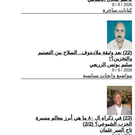
2026 / 8 / 8
كتابات ساخرة
(22) بعد وثيقة ملادينوف.. السلاح بين التصنيم
والتخزين؟!
سليم يونس الزريعي
2026 / 8 / 8
مواضيع وابحاث سياسية
(23) في ذكراه ال ٨٠ ما هي أبرز معالم مسيرة
الحزب الشيوعي؟ (2/2)
تاج السر عثمان