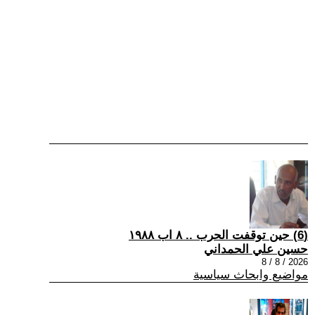
(6) حين توقفت الحرب .. ٨ اب ١٩٨٨
حسين علي الحمداني
2026 / 8 / 8
مواضيع وابحاث سياسية