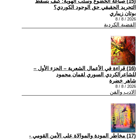
(15) صياغة الخضوع وسلب الهوية: كيف يُسقط
التجريد الحقيقي حق الوجود الكوردي؟
بوتان زيباري
2026 / 8 / 8
القضية الكردية
(16) قراءة في الأعمال الشعرية – الجزء الأول –
للشاعرالكردي السوري لقمان محمود
شاهر خضرة
2026 / 8 / 8
الادب والفن
(17) مخاطر المودة والموالاة على الأمن القومي -