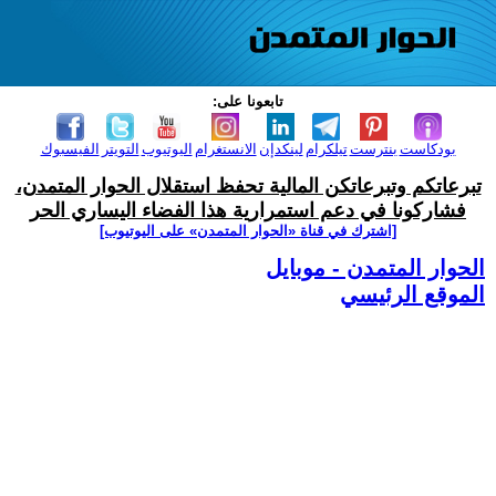
تابعونا على:
بودكاست
بنترست
تيلكرام
لينكدإن
الانستغرام
اليوتيوب
التويتر
الفيسبوك
تبرعاتكم وتبرعاتكن المالية تحفظ استقلال الحوار المتمدن،
فشاركونا في دعم استمرارية هذا الفضاء اليساري الحر
[اشترك في قناة ‫«الحوار المتمدن» على اليوتيوب]
الحوار المتمدن - موبايل
الموقع الرئيسي