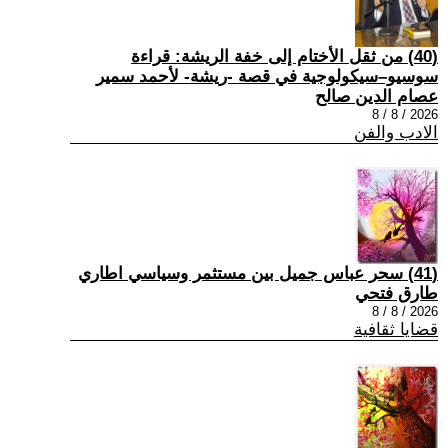
(40) من ثقل الأختام إلى خفة الريشة: قراءة
سوسيو–سيكولوجية في قصة -ريشة- لأحمد سمير
عصام الدين صالح
2026 / 8 / 8
الادب والفن
(41) سحر عباس جميل بين مستثمر وسياسي اطاري
طارق فتحي
2026 / 8 / 8
قضايا ثقافية