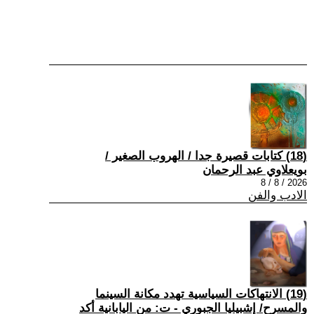
(18) كتابات قصيرة جدا / الهروب الصغير /
بويعلاوي عبد الرحمان
2026 / 8 / 8
الادب والفن
(19) الانتهاكات السياسية تهدد مكانة السينما
والمسرح/ إشبيليا الجبوري - ت: من اليابانية أكد