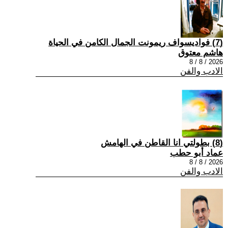
(7) فواديسواف ريمونت الجمال الكامن في الحياة
هاشم معتوق
2026 / 8 / 8
الادب والفن
(8) بطولتي انا القاطن في الهامش
عماد أبو حطب
2026 / 8 / 8
الادب والفن