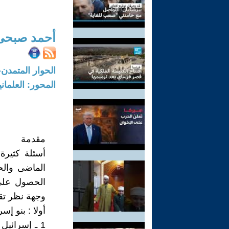
أحمد صبحى
الحوار المتمدن-العدد: 7791 - 2023 /
المحور: العلمان
مقدمة
أسئلة كثيرة
الماضى والحا
الحصول على 
وجهة نظر تقب
أولا : بنو إس
1 ـ إسرائيل