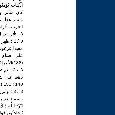
كان متأثرا 
ونشر هذا ال
العرب الغُزا
8 ـ تأثر بنى إسرائيل بالديانة الفرعونية :
8 / 1 :
معبدا فرعونيا ، ق
عَلَى أَصْنَامٍ لَ
(138)الأعراف ) .
8 / 2 :
ذهبيا على ش
148 : 153 ) ) ( طه : 83 : (98) .
8 / 3 : 
باسم ( عزير ). ق
يُضَاهِئُونَ قَ