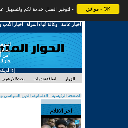
موافق - OK
لتوفير افضل خدمة لكم ولتسهيل عملي
أخبار عامة
-
وكالة أنباء المرأة
-
اخبار الأدب و
الموقع
يسارية
"من أج
حاز ال
إذا لديك
الزوار
اضافة/خدمات
بحث/الارشيف
الصفحة الرئيسية
-
العلمانية، الدين السياسي ون
اخر الافلام