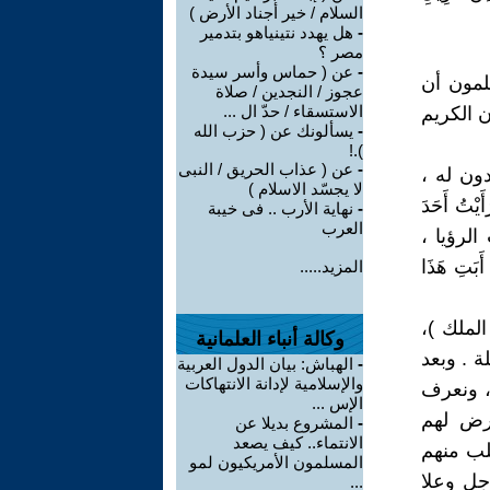
السلام / خير أجناد الأرض )
-
هل يهدد نتينياهو بتدمير
مصر ؟
-
عن ( حماس وأسر سيدة
لمون أن
عجوز / النجدين / صلاة
الاستسقاء / حدّ ال ...
لقرآن الكريم
-
يسألونك عن ( حزب الله
).!
-
عن ( عذاب الحريق / النبى
قمر يسجدون له ،
لا يجسّد الاسلام )
ْتُ أَحَدَ
-
نهاية الأرب .. فى خيبة
العرب
4)،، وفيما بعد تحققت الرؤيا ،
ا أَبَتِ هَذَا
المزيد.....
لملك )،
وكالة أنباء العلمانية
أبناء يعقوب ( إسرائيل ) فى مصر وصاروا 12 قبيلة . وبعد
-
الهباش: بيان الدول العربية
والإسلامية لإدانة الانتهاكات
، ونعرف
الإس ...
، حيث ضرب الأرض لهم
-
المشروع بديلا عن
الانتماء.. كيف يصعد
 : ( البقرة 60 ) ( الأعراف 160 ) . طلب منهم
المسلمون الأمريكيون لمو
جل وعلا
...