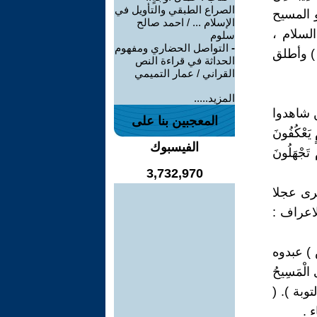
الصراع الطبقي والتأويل في
ودى أبرز عدو المسيح
الإسلام ... / احمد صالح
لسلام ،
سلوم
-
التواصل الحضاري ومفهوم
) وأطلق
الحداثة في قراءة النص
القراني / عمار التميمي
المزيد.....
ن شاهدوا
المعجبين بنا على
يَعْكُفُونَ
الفيسبوك
 تَجْهَلُونَ
3,732,970
مرى عجلا
اعراف :
س ) عبدوه
 الْمَسِيحُ
ُهُمْ بِأَفْوَاهِهِمْ يُضَاهِئُونَ قَوْلَ الَّذِينَ كَفَرُوا مِنْ قَبْلُ ) (30) التوبة ). (
ء .