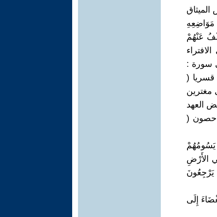
 الميثاق
 مَوَاضِعِهِ
عْفُ عَنْهُمْ
تفنّن فى الافتراء
ى سورة :
 قسريا (
بى مغترين
2 ، 14 ) ، وبعضهم نقض العهد
 حصون (
ْ يَسُومُهُمْ
َحِيمٌ (167) وَقَطَّعْنَاهُمْ فِي الأَرْضِ
ْ يَرْجِعُونَ
غْضَاءَ إِلَى