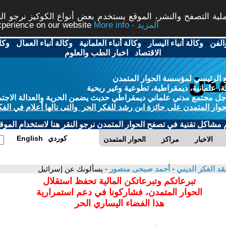
ة التصفح والنشر، الموقع يستخدم بعض أنواع الكوكيز نرجو النق
More info - المزيد
experience on our website
الفن
-
وكالة أنباء اليسار
-
وكالة أنباء العلمانية
-
وكالة أنباء العمال
-
وكا
الاقتصاد
-
اخبار الطب والعلوم
 الرئيسي لمؤسسة الحوار المتمدن
، علمانية، ديمقراطية، تطوعية وغير ربحية
ل مجتمع مدني علماني ديمقراطي حديث يضمن الحرية والعدالة الاجتم
حوار المتمدن على جائزة ابن رشد للفكر الحر والتى نالها أعلام في الفك
م مشاكل تقنية في تصفح الحوار المتمدن نرجو النقر هنا لاستخدام الموقع
كوردي
English
الاخبار
مراكز
الحوار المتمدن
قد الفكر الديني
-
أحمد صبحى منصور
- يسألونك عن إسرائيل
تبرعاتكم وتبرعاتكن المالية تحفظ استقلال
الحوار المتمدن، فشاركونا في دعم استمرارية
هذا الفضاء اليساري الحر