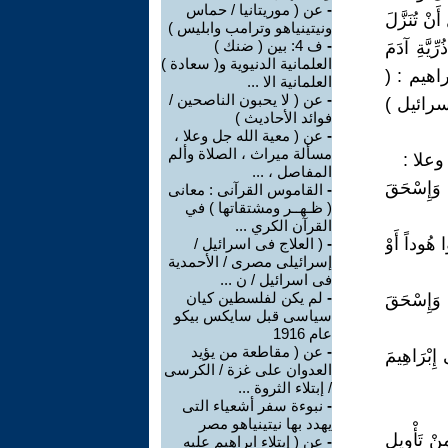
-
عن ( موريتانيا / حماس
َنْ تُنَزَّلَ
ونيتينياهو وترامب وابليس )
-
ف 4: بين ( ضنك )
ُرِّيَّةِ آدَمَ
العلمانية الدنيوية و( سعادة )
لَ ) (58) مريم ). أنجب ابراهيم : (
العلمانية الا ...
-
عن ( لا يحبون الناصحين /
رائيل )
فوائد الأحاديث )
-
عن ( معية الله جل وعلا ،
مسألة ميراث ، الصلاة وألم
المفاصل ، ...
يلَ وَإِسْحَقَ
-
القاموس القرآنى : معانى
( ظـهــر ومشتقاتها ) في
القرآن الكري ...
ا هُوداً أَوْ
-
( العلاج فى اسرائيل /
إسرائيلى مصرى / الأحمدية
فى اسرائيل / ن ...
-
لم يكن لفلسطين كيان
يلَ وَإِسْحَقَ
سياسى قبل سايكس بيكو
عام 1916
-
عن ( مقاطعة من يؤيد
َى إِبْرَاهِيمَ
العدوان على غزة / الكرسى
/ إبتلاء الثروة ...
-
نبوءة سفر أشعياء التى
يهدد بها نيتينياهو مصر
ْ تَأْوِيلِ
-
عن ( إبتلاء ابراهيم عليه