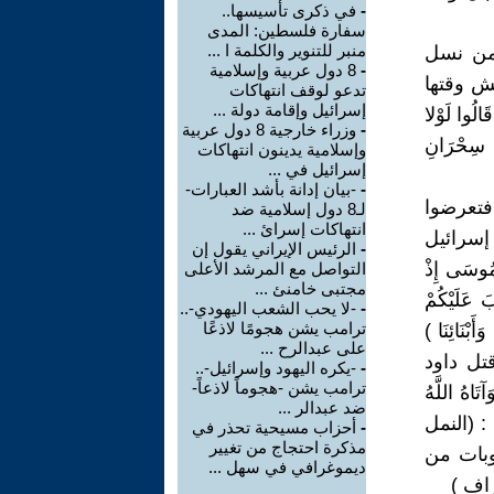
-
في ذكرى تأسيسها..
سفارة فلسطين: المدى
منبر للتنوير والكلمة ا ...
 من نسل
-
8 دول عربية وإسلامية
ش وقتها
تدعو لوقف انتهاكات
إسرائيل وإقامة دولة ...
ُوا لَوْلا
-
وزراء خارجية 8 دول عربية
ا سِحْرَانِ
وإسلامية يدينون انتهاكات
إسرائيل في ...
-
-بيان إدانة بأشد العبارات-
فتعرضوا
لـ8 دول إسلامية ضد
انتهاكات إسرائ ...
إسرائيل
-
الرئيس الإيراني يقول إن
مُوسَى إِذْ
التواصل مع المرشد الأعلى
مجتبى خامنئ ...
َ عَلَيْكُمْ
-
-لا يحب الشعب اليهودي-..
ترامب يشن هجومًا لاذعًا
أَبْنَائِنَا )
على عبدالرح ...
تل داود
-
-يكره اليهود وإسرائيل-..
ترامب يشن -هجوماً لاذعاً-
اهُ اللَّهُ
ضد عبدالر ...
 أباه داود : (النمل
-
أحزاب مسيحية تحذر في
مذكرة احتجاج من تغيير
وبات من
ديموغرافي في سهل ...