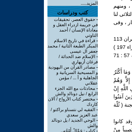
المزيد.....
، ومنهم
كتب ودراسات
لاثى لنا
-
حقوق العصر. تحقيقات
لناس عند الاحتضار ، وفى
في جريمة ازدراء العقل و
معاداة الإنسان / أحمد
التاوتي
5 ـ آيات كثيرةعن الصالحين من بنى إسرائيل وأهل الكتاب ، منها : ( آل عمران 113
-
قراءة في تاريخ الاسلام
المبكر الطبعة الثانية / محمد
: 115 ، 199 ) ( النساء: 162) ( الأعراف 159) ( الاسراء 107 : 109 )( الشعراء 197 )
جعفر ال عيسى
( القصص 52 : 55 ) ( السجدة 24 ) . وآيات عن الصنفين الآخرين : ( المائدة 57 : 71
-
الإسلام ضد الحداثة /
فرغان أزيهاري
-
مصادر القرآن من اليهودية
 أَكْثَرُ
و المسيحية السريانية و
الجاهلية و أ ... / مؤمن
لَّهِ إِلاَّ وَهُمْ
عقلاني
 اللَّهِ إِنْ
-
محادثات مع الله الجزء
الرابع / نيل دونالد والش
 إِلاَّ الَّذِينَ آمَنُوا
-
مختصر كتاب الأرواح / آلان
كاردك
حاب الجنة ( ثُلّة
-
الفقيه لي نتسناو براكتو /
عبد العزيز سعدي
-
الوحي الجديد / يل دونالد
د كانوا
والش
ِيباً مِنْ
-
كتاب : حَمَّالُ أَوْجُهٍ..