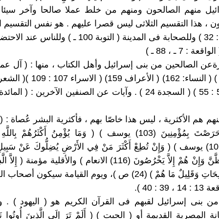
رائيل منهم الصالحون ومنهم من خلط عملا صالحا وآخر سيئا 
 ، هذا التقسيم الثلاثى ليس قصرا عليهم . هو نفس التقسيم الث
: ( فاطر 31 : 32 ) وللصحابة فى المدينة ( التوبة 100 ـ ) ول
ة : 7 ـ ، 88 ـ )
منهم هم الأكثرية ، ليس هذا خاصّا بهم ، فأكثرية البشر عُصاة : ( وَمَا
النَّاسِ وَلَوْ حَرَصْتَ بِمُؤْمِنِينَ (103) يوسف ) ( وَمَا يُؤْمِنُ أَكْثَرُهُمْ بِال
مُشْرِكُونَ (106) يوسف ) ( وَإِنْ تُطِعْ أَكْثَرَ مَنْ فِي الأَرْضِ يُضِلُّوكَ عَنْ سَبِيلِ
يَتَّبِعُونَ إِلاَّ الظَّنَّ وَإِنْ هُمْ إِلاَّ يَخْرُصُونَ (116) الانعام ) والأقلية مؤمنة (
وَعَمِلُوا الصَّالِحَاتِ وَقَلِيلٌ مَا هُمْ ) (24) ص )، ويوم القيامة سيكون أص
3 : 40 ).
 من بنى إسرائيل لقبهم فى القرآن الكريم هو ( اليهود ) . وق
 المصرية القديمة أو ( الجبت ) ( أَلَمْ تَرَ إِلَى الَّذِينَ أُوتُوا نَص