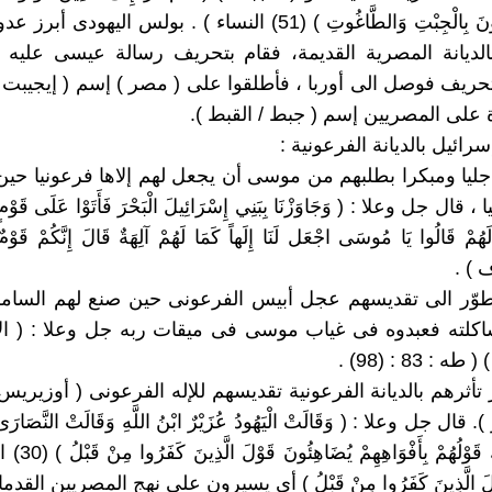
الْكِتَابِ يُؤْمِنُونَ بِالْجِبْتِ وَالطَّاغُوتِ ) (51) النساء ) . بولس اليه
بالديانة المصرية القديمة، فقام بتحريف رسالة عيسى عليه ا
تحريف فوصل الى أوربا ، فأطلقوا على ( مصر ) إسم ( إيجيبت 
ة على المصريين إسم ( جبط / القبط ).
 ظهر جليا ومبكرا بطلبهم من موسى أن يجعل لهم إلاها فرعونيا حي
ال جل وعلا : ( وَجَاوَزْنَا بِبَنِي إِسْرَائِيلَ الْبَحْرَ فَأَتَوْا عَلَى قَوْمٍ 
هُمْ قَالُوا يَا مُوسَى اجْعَل لَنَا إِلَهاً كَمَا لَهُمْ آلِهَةٌ قَالَ إِنَّكُمْ قَوْمٌ
 ثم تطوّر الى تقديسهم عجل أبيس الفرعونى حين صنع لهم السا
اكلته فعبدوه فى غياب موسى فى ميقات ربه جل وعلا : ( ال
وأبرز تأثرهم بالديانة الفرعونية تقديسهم للإله الفرعونى ( أوزيري
ال جل وعلا : ( وَقَالَتْ الْيَهُودُ عُزَيْرٌ ابْنُ اللَّهِ وَقَالَتْ النَّصَارَى
ابْنُ اللَّهِ ذَلِكَ قَوْل
وْلَ الَّذِينَ كَفَرُوا مِنْ قَبْلُ ) أى يسيرون على نهج المصريين القدما