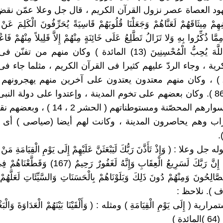
يهود العصاة عصر نزول القرآن الكريم ، قال جل وعلا عمّن نقض
هِمْ مِيثَاقَهُمْ لَعَنَّاهُمْ وَجَعَلْنَا قُلُوبَهُمْ قَاسِيَةً يُحَرِّفُونَ الْكَلِمَ عَنْ
َّا ذُكِّرُوا بِهِ وَلا تَزَالُ تَطَّلِعُ عَلَى خَائِنَةٍ مِنْهُمْ إِلاَّ قَلِيلاً مِنْهُمْ فَا
وَاصْفَحْ إِنَّ اللَّهَ يُحِبُّ الْمُحْسِنِينَ (13) المائدة ) وكان منهم من 
ية ، وجاء الردّ عليهم كثيرا فى القرآن الكريم ، مثلما جاء ف
قرة 76 ــ ) ، وكان منهم معتدون يعتدون على آخرين منهم يهجرونهم
البقرة 84 : 86 ). وكان بعضهم على تخوم المدينة ، وإعتدوا على دولة الن
بحصونهم وأسوارهم المحصّنة ومستوطناتهم ( الحشر 
اب وهم يحاصرون المدينة ، وكانت لهم أيضا (صياصى ) أى
 جل وعلا : ( وَإِذْ تَأَذَّنَ رَبُّكَ لَيَبْعَثَنَّ عَلَيْهِمْ إِلَى يَوْمِ الْقِيَامَةِ مَن
سُوءَ الْعَذَابِ إِنَّ رَبَّكَ لَسَرِيعُ الْعِقَابِ وَإِنَّهُ لَغَفُورٌ ر
صَّالِحُونَ وَمِنْهُمْ دُونَ ذَلِكَ وَبَلَوْنَاهُمْ بِالْحَسَنَاتِ وَالسَّيِّئَاتِ لَعَلَّهُم
لاستمرارية ( إِلَى يَوْمِ الْقِيَامَةِ ) ومثله : ( وَأَلْقَيْنَا بَيْنَهُمْ الْعَدَاوَةَ وَالْبَ
دة )