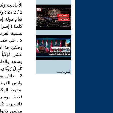
الأَحَادِيثِ وَيُتِمّ
1 / 2 / 2 : وفى دعاء زكريا : ( يَرِثُنِي وَيَرِثُ مِنْ آلِ يَعْقُوبَ ) ً (6) مريم ).
قيام دولة إ
تسمية العرب 
وحكى هذا لأبيه 
تَأْوِيلُ رُؤْيَاي مِنْ
المزيد.....
3 ـ عاش يو
سقوط الهكس
موسى دخول ا