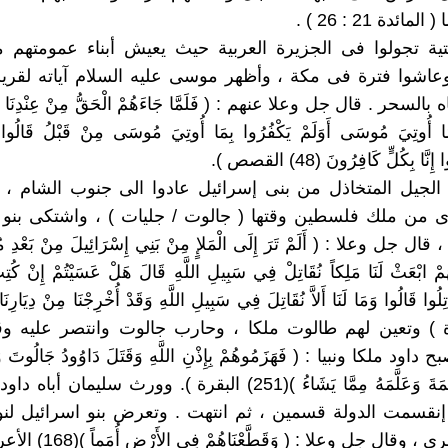
التية تجولوا فى الجزيرة العربية حيث يعيش أبناء عمومتهم
عاشوا فترة فى مكة ، وأظهر موسى عليه السلام آياته لقري
السحر . قال جل وعلا عنهم : ( فَلَمَّا جَاءَهُمْ الْحَقُّ مِنْ عِنْدِنَا قَال
َا أُوتِيَ مُوسَى أَوَلَمْ يَكْفُرُوا بِمَا أُوتِيَ مُوسَى مِنْ قَبْلُ قَالُو
َّا بِكُلٍّ كَافِرُونَ (48) القصص ).
اء الجيل المتخاذل من بنى إسرائيل عادوا الى جنوب الشام ، 
 من ملك فلسطين وقتها ( جالوت / جليات ) ، واشتكى بنو 
ل جل وعلا : ( أَلَمْ تَرَ إِلَى الْمَلإٍ مِنْ بَنِي إِسْرَائِيلَ مِنْ بَعْدِ 
لَهُمْ ابْعَثْ لَنَا مَلِكاً نُقَاتِلْ فِي سَبِيلِ اللَّهِ قَالَ هَلْ عَسَيْتُمْ إِنْ كُتِب
َاتِلُوا قَالُوا وَمَا لَنَا أَلاَّ نُقَاتِلَ فِي سَبِيلِ اللَّهِ وَقَدْ أُخْرِجْنَا مِنْ دِيَارِنَا وَ
لبقرة ) وتعين لهم طالوت ملكا ، وحارب جالوت وانتصر عليه وق
ود ملكا ونبيا : ( فَهَزَمُوهُمْ بِإِذْنِ اللَّهِ وَقَتَلَ دَاوُودُ جَالُوتَ وَآتَ
الْمُلْكَ وَالْحِكْمَةَ وَعَلَّمَهُ مِمَّا يَشَاءُ )(251) البقرة ). وورث سليمان
عده إنقسمت الدولة قسمين ، ثم انتهت . وتعرض بنو اسرائيل لن
وقال جل وعلا : ( وَقَطَّعْنَاهُمْ فِي الأَرْضِ أُمَماً )(168) الأعراف )