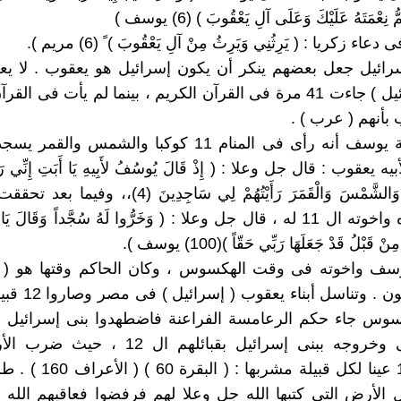
ُ نِعْمَتَهُ عَلَيْكَ وَعَلَى آلِ يَعْقُوبَ ) (6) يوسف )
سرائيل جعل بعضهم ينكر أن يكون إسرائيل هو يعقوب . لا يع
كلمة ( إسرائيل ) جاءت 41 مرة فى القرآن الكريم ، بينما لم يأت فى ا
بأنهم ( عرب ) .
2 ـ فى قصة يوسف أنه رأى فى المنام 11 كوكبا والشمس وال
يعقوب : قال جل وعلا : ( إِذْ قَالَ يُوسُفُ لأَبِيهِ يَا أَبَتِ إِنِّي رَأَي
عَشَرَ كَوْكَباً وَالشَّمْسَ وَالْقَمَرَ رَأَيْتُهُمْ لِي سَاجِدِينَ (
وسجد والداه واخوته ال 11 له ، قال جل وعلا : ( وَخَرُّوا لَهُ سُجَّداً وَقَالَ يَ
 قَبْلُ قَدْ جَعَلَهَا رَبِّي حَقّاً )(100) يوسف ).
سف واخوته فى وقت الهكسوس ، وكان الحاكم وقتها هو ( ا
وليس الفرعون . وتناسل 
وس جاء حكم الرعامسة الفراعنة فاضطهدوا بنى إسرائيل 
قصة موسى وخروجه ببنى إسرائيل بقبائلهم ال 12 
فانفجرت 12 عينا لكل قبيلة مشربها
لأرض التى كتبها الله جل وعلا لهم فرفضوا فعاقبهم الله 