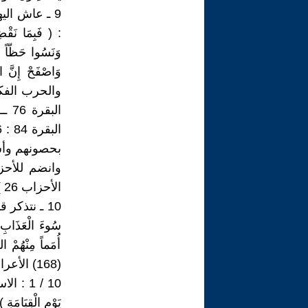
9 ـ عاش ال
: ( فَبِمَا نَقْضِ
وَنَسُوا حَظّاً مِم
والحرب الفكر
الب
وانضم للأحز
الأحزاب 26 ).
10 ـ نتذكر قوله
أُمَماً مِنْهُمْ ال
(168) الأعراف ). نلاحظ :
10 / 1 : ا
يَوْمِ الْقِيَامَةِ ) (64 )المائ