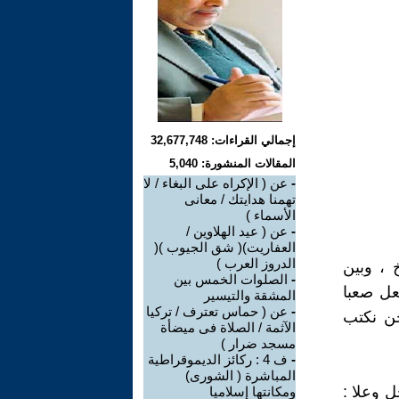
إجمالي القراءات: 32,677,748
المقالات المنشورة: 5,040
-
عن ( الإكراه على البغاء / لا
تهمنا هدايتك / معانى
الأسماء )
-
عن ( عيد الهلاوين /
العفاريت)( شق الجيوب )(
الدروز العرب )
 ، وبين
-
الصلوات الخمس بين
عل صعبا
المشقة والتيسير
-
عن ( حماس تعترف / تركيا
حن نكتب
الآثمة / الصلاة فى ميضأة
مسجد ضرار )
-
ف 4 : ركائز الديموقراطية
المباشرة ( الشورى)
ل وعلا :
ومكانتها إسلاميا