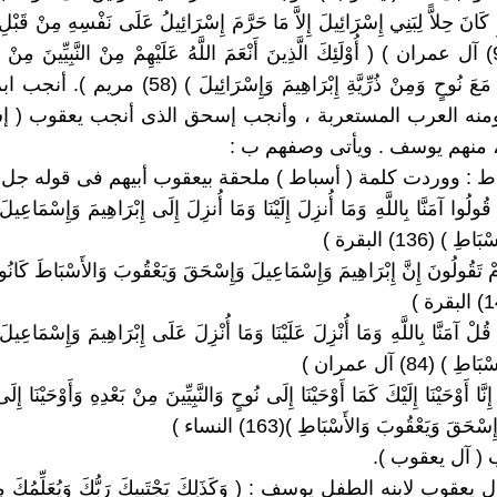
كَانَ حِلاًّ لِبَنِي إِسْرَائِيلَ إِلاَّ مَا حَرَّمَ إِسْرَائِيلُ عَلَى نَفْسِهِ مِنْ قَبْلِ أ
التَّوْرَاةُ ) (93) آل عمران ) ( أُوْلَئِكَ الَّذِينَ أَنْعَمَ اللَّهُ عَلَيْهِمْ مِنْ النَّبِيِّينَ مِنْ ذ
وَمِمَّنْ حَمَلْنَا مَعَ نُوحٍ وَمِنْ ذُرِّيَّةِ إِبْرَاهِيمَ وَإِسْرَائِي
منه العرب المستعربة ، وأنجب إسحق الذى أنجب يعقوب ( إس
/ 1 : ( قُولُوا آمَنَّا بِاللَّهِ وَمَا أُنزِلَ إِلَيْنَا وَمَا أُنزِلَ إِلَى إِبْرَاهِيمَ وَإِسْمَاعِ
 ) (136) البقرة )
 2 :( أَمْ تَقُولُونَ إِنَّ إِبْرَاهِيمَ وَإِسْمَاعِيلَ وَإِسْحَقَ وَيَعْقُوبَ وَالأَسْبَاطَ كَانُو
/ 3 : ( قُلْ آمَنَّا بِاللَّهِ وَمَا أُنْزِلَ عَلَيْنَا وَمَا أُنْزِلَ عَلَى إِبْرَاهِيمَ وَإِسْمَاعِ
) (84) آل عمران )
 4 : ( إِنَّا أَوْحَيْنَا إِلَيْكَ كَمَا أَوْحَيْنَا إِلَى نُوحٍ وَالنَّبِيِّينَ مِنْ بَعْدِهِ وَأَوْحَيْنَا إِل
حَقَ وَيَعْقُوبَ وَالأَسْبَاطِ )(163) النساء )
 / 1 :قال يعقوب لابنه الطفل يوسف : ( وَكَذَلِكَ يَجْتَبِيكَ رَبُّكَ وَيُعَلِّمُكَ مِن