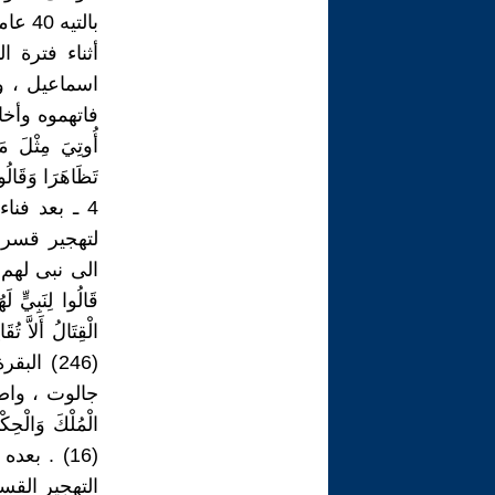
بالتيه 40 عاما ( المائدة 21 : 26 ) .
أثناء فترة 
اسماعيل ، و
فاتهموه وأخاه ب
أُوتِيَ مِثْلَ م
تَظَاهَرَا وَقَالُوا إِن
4 ـ بعد فن
لتهجير قسرى
الى نبى لهم ، قا
قَالُوا لِنَبِيٍّ 
الْقِتَالُ أَلاَّ تُق
(246) ا
جالوت ، واصبح دا
(16) . ب
التهجير القسرى ، 