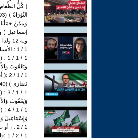
( كُلُّ الطَّعَامِ 
إسماعيل ) و
وله 12 ولدا ، منهم يوسف . ويأتى وصفهم ب :
1 / 1 : الأسباط : ووردت كلمة ( أسباط ) ملحقة بيعقوب أبيهم فى قوله جل وعلا :
1 / 1 
وَيَعْقُوبَ وَالأَسْبَاطِ
1 / 1 /
نَصَارَى ) (140) البقرة )
1 / 1 
وَيَعْقُوبَ وَالأَسْبَاطِ 
1 / 1 /
وَإِسْمَاعِيلَ وَإِسْ
1 / 2 : ، أو ب ( آل يعقوب ).
1 / 2