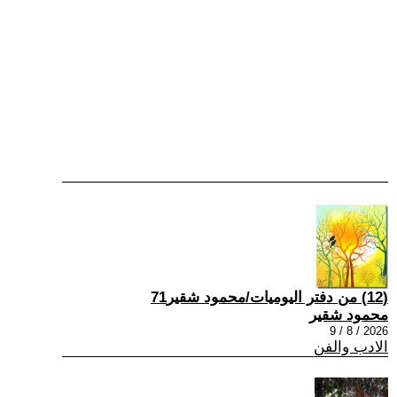
(12) من دفتر اليوميات/محمود شقير71
محمود شقير
2026 / 8 / 9
الادب والفن