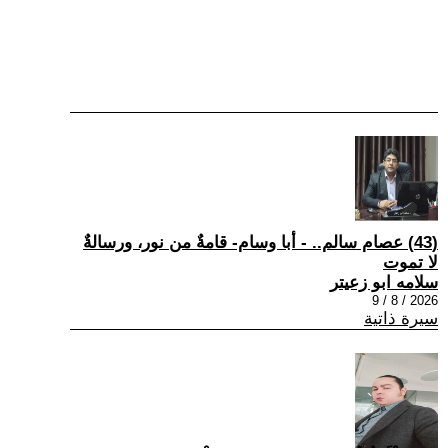
(43) عصام سالم.. - أبا وسام- قامةٌ من نور، ورسالةٌ
لا تموت
سلامه ابو زعيتر
2026 / 8 / 9
سيرة ذاتية