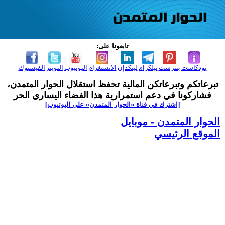
تابعونا على:
بودكاست
بنترست
تيلكرام
لينكدإن
الانستغرام
اليوتيوب
التويتر
الفيسبوك
تبرعاتكم وتبرعاتكن المالية تحفظ استقلال الحوار المتمدن،
فشاركونا في دعم استمرارية هذا الفضاء اليساري الحر
[اشترك في قناة ‫«الحوار المتمدن» على اليوتيوب]
الحوار المتمدن - موبايل
الموقع الرئيسي