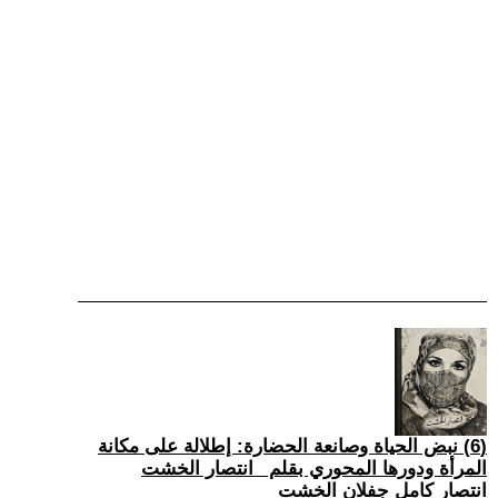
(6) نبض الحياة وصانعة الحضارة: إطلالة على مكانة
المرأة ودورها المحوري بقلم _انتصار الخشت
انتصار كامل جفلان الخشت