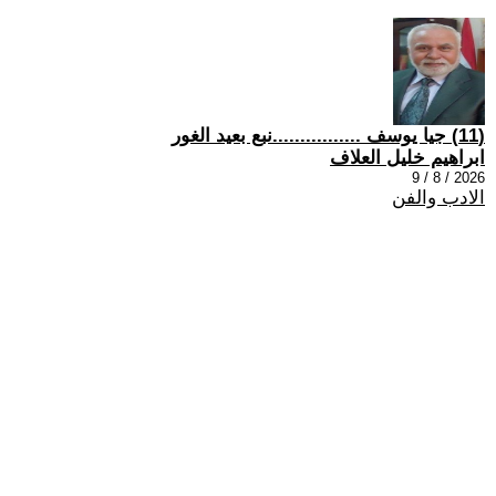
(11) جيا يوسف ................نبع بعيد الغور
ابراهيم خليل العلاف
2026 / 8 / 9
الادب والفن