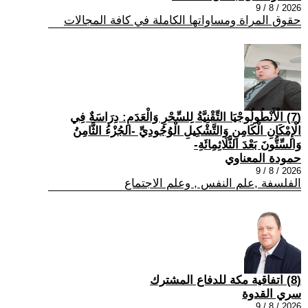
2026 / 8 / 9
حقوق المراة ومساواتها الكاملة في كافة المجالات
(7) الْأَنْطُولُوجْيَا التِّقْنِيَّةُ لِلسِّحْرِ وَالْعَدَمِ: دِرَاسَةٌ فِي
الْإِمْكَانِ الْكَامِنِ وَالتَّشْكِيلِ الْوُجُودِيِّ -الجُزْءُ الثَّامِنُ
وَالسِّتُّونَ بَعْدَ الثَّلَاثِمِائَةِ-
حمودة المعناوي
2026 / 8 / 9
الفلسفة ,علم النفس , وعلم الاجتماع
(8) اتفاقية مكة للدفاع المشترك
سري القدوة
2026 / 8 / 9