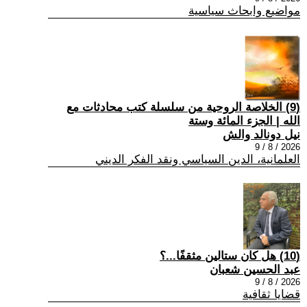
مواضيع وابحاث سياسية
(9) الخلاصة الروحية من سلسلة كتب محادثات مع
الله | الجزء المائة وستة
نيل دونالد والش
2026 / 8 / 9
العلمانية، الدين السياسي ونقد الفكر الديني
(10) هل كان ستالين مثقفًا...؟
عبد الحسين شعبان
2026 / 8 / 9
قضايا ثقافية