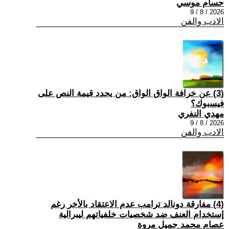
حسام موسي
2026 / 8 / 9
الادب والفن
(3) عن خرافة الواق الواق: من يحدد قيمة النص على
فيسبوك؟
مهدي النفري
2026 / 8 / 9
الادب والفن
(4) مفارقة دونالد ترامب عدم الاعتقاد بالأخر رغم
إستخدام العنف ضد شخصيات خلفياتهم ليبرالية
عصام محمد جميل مروة