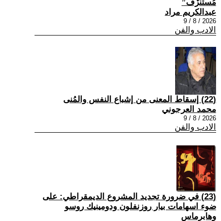
مُستنزَف”
عبدالكريم مراد
2026 / 8 / 9
الادب والفن
(22) إسقاط المعنى من إشباع النفس والمُنى
محمد العرجوني
2026 / 8 / 9
الادب والفن
(23) في ضرورة تجديد المشروع الديمقراطي: على
ضوء اسهامات بيار روزنفلون ودومينيك روسو
وهابرماس