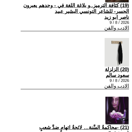
(19) كثافة الترميز..و بلاغة اللغة في - وحدهم يعبرون
الجسر- للشاعر التونسي البشير عبيد
ناصر ابو زيد
2026 / 8 / 9
الادب والفن
(20) الزلزلة
سعود سالم
2026 / 8 / 9
الادب والفن
(21) -محاكمةُ السَّنة… لائحةُ اتهامٍ ضدَّ شعبٍ