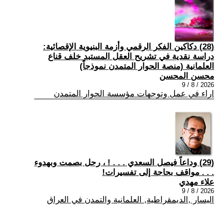
(28) دكاكين الفكر الرقمي وأزمة البنيوية الإقصائية:
دراسة نقدية في تشريح العقل المستبد خلف قناع
العلمانية (منصة الحوار المتمدن نموذجاً)
محسن المحسن
2026 / 8 / 9
اراء في عمل وتوجهات مؤسسة الحوار المتمدن
(29) وداعاً فيصل السعدي . . . ! ، رحل بصمت وبهدوء
. . . مواقف بحاجة إلى تفسيرات!
علاء مهدي
2026 / 8 / 9
اليسار ,الديمقراطية, العلمانية والتمدن في العراق