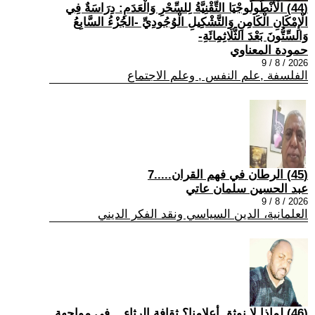
(44) الْأَنْطُولُوجْيَا التِّقْنِيَّةُ لِلسِّحْرِ وَالْعَدَمِ: دِرَاسَةٌ فِي
الْإِمْكَانِ الْكَامِنِ وَالتَّشْكِيلِ الْوُجُودِيِّ -الجُزْءُ السَّابِعُ
وَالسِّتُّونَ بَعْدَ الثَّلَاثِمِائَةِ-
حمودة المعناوي
2026 / 8 / 9
الفلسفة ,علم النفس , وعلم الاجتماع
(45) الرطان في فهم القران.....7
عبد الحسين سلمان عاتي
2026 / 8 / 9
العلمانية، الدين السياسي ونقد الفكر الديني
(46) لماذا لا نوثق أعلامنا؟ ثقافة الرثاء... في مواجهة