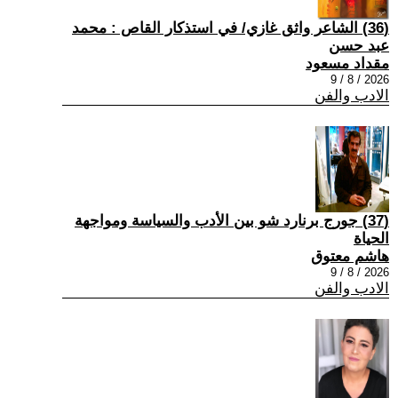
(36) الشاعر واثق غازي/ في استذكار القاص : محمد
عبد حسن
مقداد مسعود
2026 / 8 / 9
الادب والفن
(37) جورج برنارد شو بين الأدب والسياسة ومواجهة
الحياة
هاشم معتوق
2026 / 8 / 9
الادب والفن