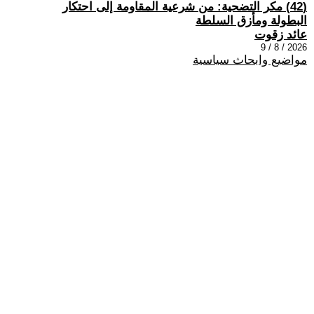
(42) مكر التضحية: من شرعية المقاومة إلى احتكار
البطولة ومأزق السلطة
عائد زقوت
2026 / 8 / 9
مواضيع وابحاث سياسية