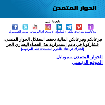
تابعونا على:
بودكاست
بنترست
تيلكرام
لينكدإن
الانستغرام
اليوتيوب
التويتر
الفيسبوك
تبرعاتكم وتبرعاتكن المالية تحفظ استقلال الحوار المتمدن،
فشاركونا في دعم استمرارية هذا الفضاء اليساري الحر
[اشترك في قناة ‫«الحوار المتمدن» على اليوتيوب]
الحوار المتمدن - موبايل
الموقع الرئيسي