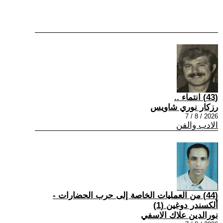
(43) انتماء ..
رزكار نوري شاويس
2026 / 8 / 7
الادب والفن
(44) من العمليات الخاصة إلى حرب الحضارات -
ألكسندر دوغين (1)
نورالدين علاك الاسفي