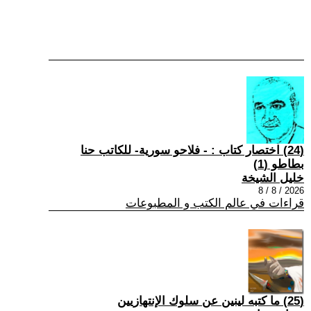
(24) اختصار كتاب : - فلاحو سورية- للكاتب حنا
بطاطو (1)
خليل الشيخة
2026 / 8 / 8
قراءات في عالم الكتب و المطبوعات
(25) ما كتبه لينين عن سلوك الإنتهازيين