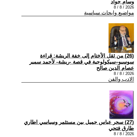
وسام جواد
2026 / 8 / 8
مواضيع وابحاث سياسية
(26) من ثقل الأختام إلى خفة الريشة: قراءة
سوسيو–سيكولوجية في قصة -ريشة- لأحمد سمير
عصام الدين صالح
2026 / 8 / 8
الادب والفن
(27) سحر عباس جميل بين مستثمر وسياسي اطاري
طارق فتحي
2026 / 8 / 8