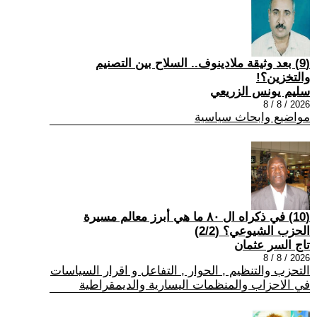
(9) بعد وثيقة ملادينوف.. السلاح بين التصنيم
والتخزين؟!
سليم يونس الزريعي
2026 / 8 / 8
مواضيع وابحاث سياسية
(10) في ذكراه ال ٨٠ ما هي أبرز معالم مسيرة
الحزب الشيوعي؟ (2/2)
تاج السر عثمان
2026 / 8 / 8
التحزب والتنظيم , الحوار , التفاعل و اقرار السياسات
في الاحزاب والمنظمات اليسارية والديمقراطية