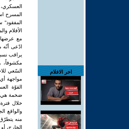
مع عرضها، 
ادّعى أنّه
يراقب نسبة
مكشوفاً، و
اخر الافلام
مواجهة أي وس
القوّة العس
ضخمة هي من 
خلال فترة 
منه يتطرّق
الخارج، أو 