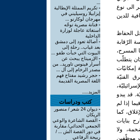
...
ر الى نوع
-
تكريم الممثلة الإيطالية
إيزابيلا روسيليني في
افية للدين
مهرجان لوكارنو ...
-
فنانة مصرية توجّه
استغاثة عاجلة لوزارة
أجل الحفاظ
الداخلية
 الرّقابة
-
أصالة تعود إلى دمشق
بعد غياب.. رحلة إلى
ا المسرح،
البيوت التي خبأت طفو ...
-
الإرميتاج يبحث عن
ان يتطلّب
أسرار فينوس تاوريد.. من
 إمكانيّات
مصدر الرخام إلى أل ...
-
حجر رشيد مفتاح فهم
ق الفنيّة
اللغة المصرية القديمة
رائيليّة،
المزيد.....
. قد يبدو
كتب ودراسات
ما إذا لم
-
ديوان 24 شعر / منصور
إغلاق، كما
الريكان
ح بنايات
-
القصة الشاعرة والوعي
الجمعي الحداثي/ مقاربة
خمة، ولا
في دور القصة الش ... /
ربيحة الرفاعي
 موظّفين