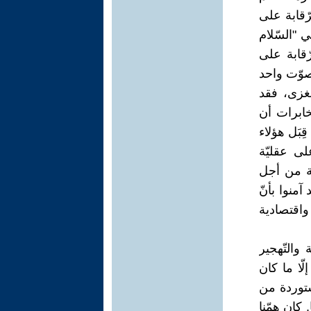
ن الرّقابة على
حيّتي "السّلام
الرّقابة على
منهم ضدّ عرضها وصوّت واحد
غزى، فقد
خابرات أن
بَل هؤلاء
لى عقليّة
 الإسرائيليّة من أجل
 آمنوا بأنّ
واقتصادية
والتّهجير
معدوماً، إلّا ما كان
ستوردة من
كان همّنا