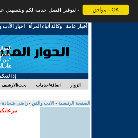
موافق - OK
لتوفير افضل خدمة لكم ولتسهيل عملي
أخبار عامة
-
وكالة أنباء المرأة
-
اخبار الأدب و
الموقع
يسارية
"من أج
حاز ال
إذا لديك
الزوار
اضافة/خدمات
بحث/الارشيف
الصفحة الرئيسية
-
الادب والفن
-
راضي شحادة
-
تبرعاتكم