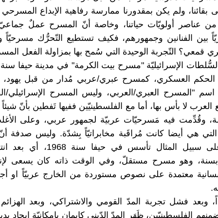
 بقائنا، ولم يكن بمقدورنا ممارسة رفاهية الإبداع المسرحي
ن عناصر أولويّات حياتنا، وخاصة أنّ المسرح عملٌ جماعيّ
شريّاً بين الفنانين وجمهورهم، فكيف تستطيع التّحرُّك مسرحيّا
 قمعي؟ التّجربة الوحيدة التي سُمح بها بمزاولة الفعل الم
 الحكم العسكري، كمسرح عبري/عربي مُدار من قبل يهود، و
 اسم "المسرح العبري/العربي، وليس المسرح الإسرائيلي/ال
 العرب لا بأس بها، أما مع الفلسطينيّين ففيها تَفطين بأنّ شيئا
ة، وقُدِّمت فيه مَسرحيّات عربيّة لجمهور عربي، وعلى الأغ
لتي هي أيضا كانت مُراقَبة مخابراتيّاً بِشدّة. وليس صدفة أن
النّاهض" على سبيل المثال تأسس في حيفا 
سنة، وهو مسرح مستقلّ، وفي الوقت ذاته كان يسعى لإنت
سانية معتمدة على نصوص مستوردة من الخارج عربيّاً او أجنبيّا
.
اً، وبعد فشل تجربة المدّ القومي والاشتراكي، وبعد الهزائم الـ
نهم الفلسطينيّين، ظَهَر المدّ الدّيني كإيمان بإمكانيّة إيجاد ب