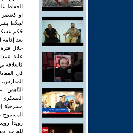
الحفاظ على
او كعنصر م
تَجمُّعا بَ
حُكم عسكري
خلال فترة
علية عمدا
فالعلاقة مع
في المعادل
المدارس، ا
العسكري ب
مسرحيّة إن
المسموح به
رويداً رويد
للعرب، وبضم