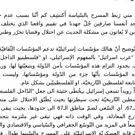
مني رَبط المسرح بالسّياسة أَكتشِف كم أنّنا بسبب عدم حل
نجد أنفسنا صارفين جُلّ جهدنا في تقييم واقعنا الذي يختل
لذين لا يُعانون من مشكلة الحديث عن احتلال وقضايا تحرّر وطني
لتّوضيح أنّ هنالك مؤسّسات إسرائيليّة تدعم المؤسّسات الثّقافيّ
رب اسرائيل" بالمفهوم الإسرائيلي، او "فلسطينيو الداخل"
بحدود التزام هذه المؤسّسات بأمن الدّولة وبتبعيّتها لها، ورويد
 المؤسّسات بأنّها جزء من الدّولة ومؤسّساتها، وليست
ابعة لفلسطين التّاريخيّة، او للفلسطينيّين بشكل عام.
ً رويداً تسعى إسرائيل بـِخُطَى حثيثة الى جعل "الدّاخل الفلس
ومنطقة الــ67، أي السّعي لضمّ مناطق الـ67 الى حدودها،
ارج المعادلة، وفي الوقت ذاته فهي تبقى غير ملتزمة بتحد
اً في المزيد من التّوسّع الجغرافي والسّياسي والاقتصادي وال
قابة العسكريّة الإسرائيليّة على المسرح والسّينما طوال ف