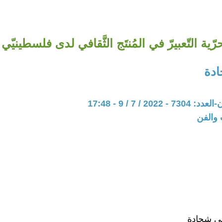
ّية التّعبيرّ في المُنتَج الثَّقافي لدى فلسطينيّي الـ
دة
202 / 7 / 9 - 17:48
 والفن
ضي شحادة