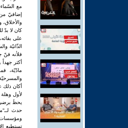
مع السّماء
إضافيّ من ا
والأخلاق، ول
كان لا بدّ 
على بقائه، 
الذّاتيّة و
فلأنه فنّ 
أكثر جهداً 
مادّيّة، ف
والمسرحيّة،
أكان ذلك ع
لأول وهلة أ
يحظَ برضى ال
حدث لــ"م
ومؤسسات، 
تستطيع الا