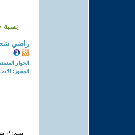
نِسبة حر
راضي شحا
الحوار المتمدن-العدد: 7304 - 2
المحور: الادب
بقلم: *را