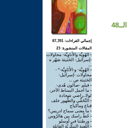
ـ48
إجمالي القراءات: 87,391
المقالات المنشورة: 23
-
الهُوِيَّة والأَناوِيَّة- محاولات
-إسرائيل- الحَثيثة صَهْر ه
...
-
الهُوِيَّة- و-الأَنَاوِيَّة-* -
محاولات -إسرائيل-
الحَثيثة ص ...
-
فيلم -صالون هُدى-
-
ما أجمل البساط الأحر،
لولا..راضي شحادة
-
التَّخَفِّي والظُّهور خلف
قناع وماكياج
-
ما معنى سماح ادريس؟
-
حُطّ راسك بين هالرّوس
-
ورطتنا في أوسلو
-
اللعبة التنكّريّة القاتلة