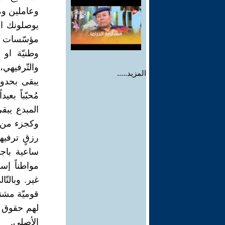
وعاملين وم
يوصلونك الى
مؤسّسات ال
وطنيّة او 
والتّرفيهي
المزيد.....
يبقى بحدود 
مُحبّباً بعي
المبدع يبق
وكجزء من كي
رزقٍ ترفيه
ساعية باجت
مواطناً إسر
غير. وبالت
قوميّة مشت
لهم حقوق مو
الأصلي.