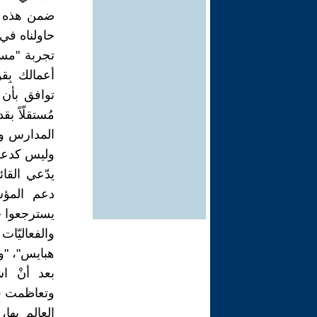
ضمن هذه ال
حاولناه في
تجربة "مسر
أعمالك بِق
توافق بأن
مُستقلّاً 
المدارس وا
وليس كدعم 
يدّعي القا
دعم المؤس
يسترجعوا جز
والفعاليّات
هبايس"، "وزا
بعد أنْ ا
وتعاظمت قوّت
العالم بها،