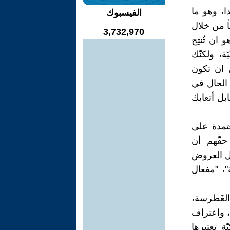
ا، وهو ما
الفيسبوك
ً من خلال
3,732,970
ان تُنتِج
ة، ولكنّك
 ان تكون
 الحال في
بل أتعابك
عتمدة على
حقّهم أن
ابل العروض
"، "مفعال
لغَطرسة،
ً، واعتراف
ة تعتبرها