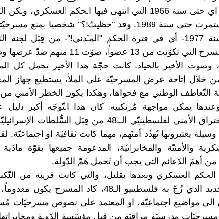
العسكري، اي حتى سنة 1966 التي انتهى فيها الحكم العسكري، ولك
المسرح استمرت حتى سنة 1989. وقد "حظيتُ!؟" شخصيا بمنع مسر
المفقود" سنة 1977- أي في فترة الحكم "المـَدني!"- من قِبَل لجنة 
الأفلام والمسرح التي تكوّنت من 13 عضواً، صوّت 11 
وصوت الأخير بالحياد. كانت حجّة هذا الأخير تحمل كل الم
 من خلال إتاحة عرض المسرحيّة على الملأ، يستطيع جهاز الم
 التّعاطف الوطني مع فحواها، وهكذا يكون الخطر الأمني من قِ
عندها يمكن مواجهة مُرتكبيه. كان هذا التّوجّه أكبر دليل ع
السّعي للاختراق الأمني لفلسطينيّي الــ48 من قِبَل السُّلطات
يلة يعتبرونها تُهدِّد أمنَهم، مهما كانت ثقافيّة او اجتماعيّة. لقد
كرية والأمنيّة والمخابراتيّة، المدعومة جميعها بقوّة مادّية 
أهمّ الدّعائم التي يجب أن تَحمل هَمّ الدّولة.
الحكم العسكري وبعدها بقليل، والتي كانت قريبة من النّكبة 
والواقع الجديد الذي زُجّ به فلسطينيو الـ48، كاد المسرح يكون 
 الى مواضيع اجتماعيّة، او المعتمد على نصوص مسرحيّات مُ
مسرحيّات مدرسيّة مراقبَة من قبل مؤسّسة الدّولة ومخابراتها. 