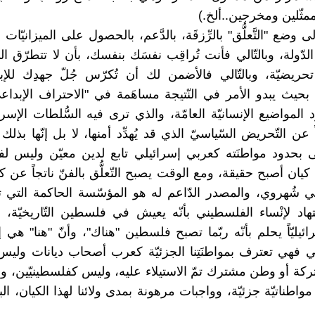
مثّلين ومخرجين..ألخ.)
 وضع "التَّعلُّق" بالرِّزقَة، بالدَّعم، بالحصول على الميزانيّ
دّولة، وبالتّالي فأنت تُراقِب نفسَك بنفسك، بأن لا تتطرّق ا
تحريضيّة، وبالتّالي فالأضمن لك أن تُكرّس جُلّ جهدِك للإبد
، بحيث يبدو الأمر في النّتيجة مساهَمة في "الاحتراف الإبداع
المواضيع الإنسانيّة العامّة، والذي ترى فيه السُّلطات الإسرائ
داً عن التّحريض السّياسيّ الذي قد يُهدِّد أمنها، لا بل إنّها بذل
ى بحدود مواطنَته كعربي إسرائيلي تابع لدين معيّن وليس لفل
ان أصبح حقيقة، ومع الوقت يصبح التّعلُّق بالفنّ ناتجاً عن ك
ي شُهروي، والمصدر الدّاعم له هو المؤسّسة الحاكمة التي 
هاد لإنْساء الفلسطيني بأنّه يعيش في فلسطين التّاريخيّة، و
ائيليّاً يحلم بأنّه ربّما تصبح فلسطين "هناك"، وأنّ "هنا" هي 
ّالي فهي تعترف بمواطنَتِنا الجزئيّة كعرب أصحاب ديانات ول
ركة أو وطن مشترك تمّ الاستيلاء عليه، وليس كفلسطينيّين، وإن
اطناتيّة جزئيّة، وواجبات مرهونة بمدى ولائنا لهذا الكيان، البد