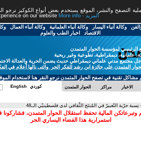
ة التصفح والنشر، الموقع يستخدم بعض أنواع الكوكيز نرجو النق
More info - المزيد
experience on our website
الفن
-
وكالة أنباء اليسار
-
وكالة أنباء العلمانية
-
وكالة أنباء العمال
-
وكا
الاقتصاد
-
اخبار الطب والعلوم
 الرئيسي لمؤسسة الحوار المتمدن
، علمانية، ديمقراطية، تطوعية وغير ربحية
ل مجتمع مدني علماني ديمقراطي حديث يضمن الحرية والعدالة الاجتم
حوار المتمدن على جائزة ابن رشد للفكر الحر والتى نالها أعلام في الفك
م مشاكل تقنية في تصفح الحوار المتمدن نرجو النقر هنا لاستخدام الموقع
كوردي
English
الاخبار
مراكز
الحوار المتمدن
 نِسبة حرّية التّعبيرّ في المُنتَج الثَّقافي لدى فلسطينيّي الــ48
 وتبرعاتكن المالية تحفظ استقلال الحوار المتمدن، فشاركونا 
استمرارية هذا الفضاء اليساري الحر