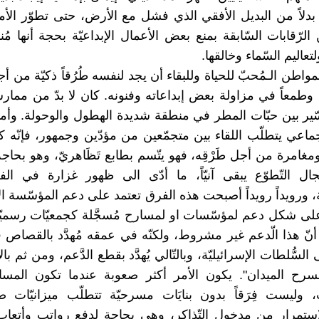
 بدلاً من البديل الأفقي الذي فشل مع الأرض، حتى تطوّر الأم
لرّقابات السّابقة بمنع بعض الأعمال الإبداعيّة بحجة أنها مُن
تعاليم السّماء وخالقها.
للمواطن الـمُحبّ للحياة وللبقاء أن يجد لنفسه طُرُقاً ذكيّة من 
وطمعاً في مزاولة بعض إبداعاته وفنونه. كان لا بدّ من ممارسة
السّير بين حبّات المطر في منطقة شديدة الهطول والوحولة. وأم
جماعي يتطلّب اللقاء بين متجمّعين من مؤدّين وجمهور، فإنّه ك
ومغامرة من أجل طَرْقِه، فهو يتّسم بطابع تَظَاهريّ، وهو بحاجة
مجال التّطوّع يبقى آنيّاً، ما أدّى الى ظهور غزارة في الفر
 ورويداً رويداً أصبحت هذه الفرق تعتمد على دعم المؤسّسة الإس
لى شكل دعم لمؤسّسات او لمسارح مُسجَّلة كجمعيّات رسميّة
نّ هذا الّدعم غير مشروط، ولكنّه في عمقه مُهدَّد بالقصاص في
سُّلطات الإسرائيليّة، وبالتّالي يُهدَّد بقطع الدَّعم، ومن ثم بال
سرح الميدان". يكون الأمر أكثر صعوبة عندما تكون المسار
وليست فِرَقاً بدون بنايَات مسرحيّة تتطلّب ميزانيّات ض
ستمرار من مدخول التّذاكر، وهي بحاجة لدفع رواتب وأتعاب