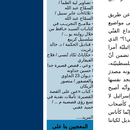
-
تصاوير لية الظمأ /
السمّاح عبد الله
-
ثلاثاءات عابر سبيل /
ات عن طريق
السمّاح عبد الله
لى مواضيع
-
ملامــح التجريــب في
كتابـات السيـد حـافظ من
اع الفنّي
خلال روايته يو ... /
ي!؟" الذي
سلسبيل كريبع
-
قناديل الحكمة / د. خالد
يليّة أمرا
زغريت
ك تضمن أنّ
-
حكاياتْ تَكاد تُنسى / فلاح
العيفاري
سطينيّته،
-
وعي ـ قصص قصيرة جدا
/ حسين جداونه
ونه مصدرَ
-
ديوان 23 الحاوي
تجد نفسها
والعصفور / منصور
الريكان
أنّه أصبح
-
كتاب «عين على القصة
إسرائيل لا
القصيرة: تأملات نقدية في
تسع رؤى قصصية م ... /
يس كأصحاب
حميد عقبي
ّما كأناس
المزيد.....
يل لكياننا
المعجبين بنا على