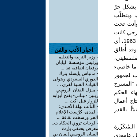
 بشكل حرّ
، ويتطلّب
ً وأنت تحت
سرحي كانت
بعد إقامة السُّلطات الإسرائيليّة "مسرح بيت الكرمة" في مدينة حيفا سنة 1963، أي
قد أُطلق
اخبار الأدب والفن
-
وزير التربية والتعليم
فلسطيني،
ورئيس مؤسسة اليابان
ً ما خاطيء
يوقعان اتفاقية تعا ...
-
ماتياس يايسله يترك
لب لجمهور
الدوري السعودي ويتولى
ّ "المسرح
القيادة الفنية لفري ...
-
منزل الفنان الروسي
سنة 1968، أي بعد انتهاء الحكم
ريبين -بيناتي- يفتح أبوابه
اج أعمال
للزوار قبل اكت ...
-
النائب نهلة الأفندي:
ً، بالقدر
-المدى- كرّست الإعلام
الحر ورسخت ثقافة ...
-
لوحات تروي الحكايات..
مُتكَرِّرة
معرض يحتفي بإرث
الفنان الروسي إيفان بي
ديل عامودي