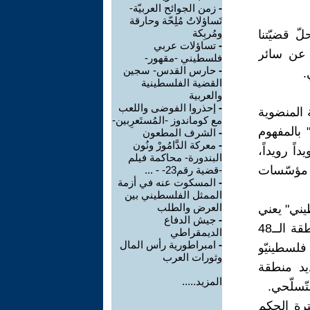
-
زمن الجوائح العربيّة-
تَساؤلاتُ مُلِحّة وحارقة
ومُربِكة
ّ قضيّتنا
-
تساؤلات عربي
ف عن سائر
فلسطيني -مقهور-
-
حارس القدس- سجين
.
القضية الفلسطينية
والعربية
-
إحذروا الفوضى واللعب
ة المنضوية
مع كوماندوز -المُستَعرِبين-
 بالمفهوم
-
الشرف المطعون
-
معركة الدَّامُورْ ونُون
اً رويداً،
البندورة- محاكمة فيلم
 مؤسّسات
-قضية رقم23- - ...
-
المسكوت عنه في أزمة
الممثل الفلسطيني بين
العرض والطلب
طيني" يعني
-
جيش الدفاع
أن كلّ فلسطين التّاريخيّة تحت سيطرتها بحيث يُطَبّق الاحتلال على منطقة الــ48
الديمقراطي
-
امبراطورية رأس المال
 بحيث يبقى فلسطينيّو
وثورات العرب
يد منطقة
المزيد.....
تّسلّحي.
ترة الحكم