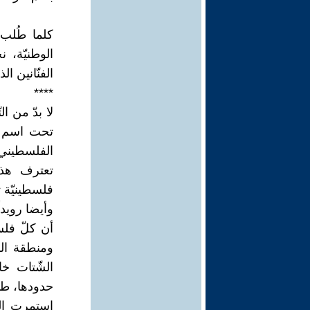
كلما طُلب 
الوطنيّة، 
الفنّانين ا
****
لا بدّ من ا
تحت اسم "ع
الفلسطيني، 
تعترف هذه
فلسطينيّة ت
وأيضا رويدا
الشّتات خ
حدودها، طمع
استمرت الر