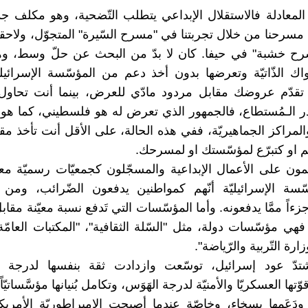
معادلة فالاستقلال الإبداعي يتطلب التّضحية، وهو مكلف جد
 مسرحنا من خلال تجربتنا في "مسرح السّيرة" المتجوّل، ولاحقا
ح خشبة" في حيفا. كان لا بدّ من البحث عن حلّ وسط، وهو 
واك الذّاتيّة وتعرضها بدون أخذ دعم من المؤسّسة الإسرائيليّ
 تقدّم عروضك مقابل مردود مادّي للعرض، بينما أنت تحاول
بقدر الـمُستطاع، فالجمهور الذي تعرض له هو فلسطيني، كما هو
لمراكز الجماهيريّة، ففي هذه الحالة، على الأقل أنت تأخذ مقا
او كتبرّع لمؤسّستك او لمسرحك.
ئمون على الأعمال الإبداعية والمسجّلون كجمعيّات رسميّة م
ّسة الإسرائيليّة أنّهم كمواطنين يدفعون الضّرائب، ومن 
ءاً ممَّا يدفعونه. وأما المؤسّسات التي تَدفع نسبة معيّنة مق
 فهي مؤسّسات دولة، مثل "السّلة الثقافية"، "المكتبات العامّة
رة التّربية والرّياضة".
شتدّ عود إسرائيل، توسّعت وازدادت ثقة بنفسها لدرجة ا
ها العسكريّا والأمنيّة لدرجة الهَوَس، وتكامل بُنيانها مؤسَّساتيّا
 ودَعَمها بسخاء، وخاصّة عندما أصبحت الامبراطوريّة الأمريكيّ