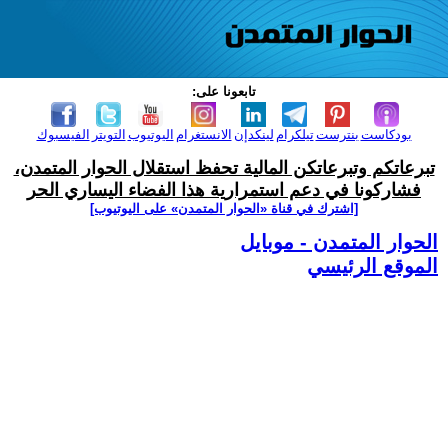
تابعونا على:
بودكاست
بنترست
تيلكرام
لينكدإن
الانستغرام
اليوتيوب
التويتر
الفيسبوك
تبرعاتكم وتبرعاتكن المالية تحفظ استقلال الحوار المتمدن،
فشاركونا في دعم استمرارية هذا الفضاء اليساري الحر
[اشترك في قناة ‫«الحوار المتمدن» على اليوتيوب]
الحوار المتمدن - موبايل
الموقع الرئيسي