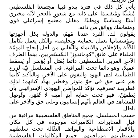
من تاريخنا.
يأتي كل ذلك في فترة يبدو فيها مجتمعنا الفلسطيني
مُشَتَّتًا ومُنقسمًا على ذاته مع شعورٍ بالعجز لأنّه مخترق
أمنيًا وسياسيًا ووطنيًا، مقابل مجتمع إسرائيلي قوي
ومتماسك وواثق من ذاته.
يقولون لك: الفرد عندنا مُهمّ، والدولة بكل أجهزتها
ومؤسساتها تعمل لحمايته وتخليصه، والكل يعمل بكامل
الدِّقَّة والإخلاص والانتماء والتَّفاني من أجل إنجاح المهمّة
الملقاة على عاتق "كوماندوز" الـمُستَعرِبين، بينما الطرف
الآخر العربي الفلسطيني دائما يُقتل أو يُؤسَر أو يَسقط
عميلًا، وهو دائما تحت المراقبة. في المسلسل نيّة لزرع
الطمأنينة لدى اليهود والتفوق على الآخر، وبالتأكيد كأنما
هم على حق في جوّ متوتر وخطير يهدِّد كيانهم؛ لذلك
فطريقة تصرفهم تؤكد للمواطن اليهودي الإسرائيلي بأن
يَطمئِنّ، فهو تحت حماية أيدٍ أمينة لا تُقهَر، وتُوصِل
للمشاهد في العالم بأنّهم إنسانيون وعلى حق والآخر على
باطل.
حسب المسلسل، جميع المناطق الفلسطينية مراقبة من
قبل المخابرات. الكاميرات موجودة في كل مكان
والأقمار الاصطناعية والهواتف النقّالة تحت سلطتهم
وسيطرتهم ومراقبتهم. جميع المكالمات الفلسطينية