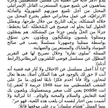
يبدو الأمر غاية في العبثية بأنّ ممثلين فلسطينيين وعربًا
يساهمون في تلميع صورة المستعرب القاتل الإسرائيلي
المحتل من أجل تلميع صورتهم الشهرويَّة والماديّة
الارتزاقيّة، في عمل مخابراتي خطير يخترع المحتل من
خلاله المشكلة، يزيِّف التاريخ من خلال طرحها، ويفصِّل
الحلول كما يحلو له، فيصبح في الـمُحَصِّلَة -كما يخطط-
جزءًا من الحلّ وليس جزءا من المشكلة. هم يفصّلون
وممثلونا يلبسون ويتَمَكْيَجُون وينفّذون. نحن نسوّق
بواسطة ممثلينا وجمهورنا مسلسلًا يصب في صالح
الموساد والشاباك والمستعربين والصهاينة.
الممثلة "سلوى نقارة" وخلال تصريح لها في التقرير
المطوَّل عن مسلسل فوضى للتلفزيون البريطاني(الرابط
أدناه):
"إذا أنا أعمل مسلسل عن الاحتلال ولا تُثار فيه قضية أنه
أنت لا حق لك بالوجود في هذا المكان أصلا، بعدها تعال
لنتحاور، وإلّا فأنا أخدم فكرًا تابعًا لعدوّي..ما مرّ على
الشعب الفلسطيني منذ سنة 1948 جريمة لا تُغتفر..إذا
انت poddle يعني كلب صغير ويستعملونك ويلعبون بك
لعبة التعايش والسلام والمحبة والوئام... انا لبرالية ولا
أشمت بمن اختار لنفسه ان يلعب هذه اللعبة، فهو حر".
بينما الممثل "هشام سليمان" يرد على موقفها قائلا: