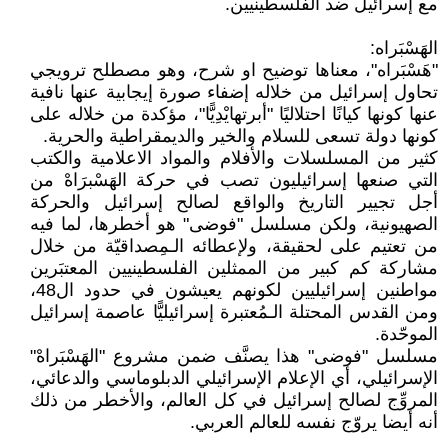
مع إسرائيل ضد الفلسطينيين.
الهَسْبَراه:
"هَسْبَراه"، معناها توضيح او شرح، وهو مصطلح ترويجي
تحاول إسرائيل من خلاله إضفاء صورة إيجابية عنها نافية
عنها كونها كيانًا احتلاليًا "أبرتهايْدِيًّا"، مؤكدة من خلاله على
كونها دولة تسعى للسلام والخير والديمقراطية والحرية.
كثير من المسلسلات والأفلام والمواد الاعلامية والكتب
التي صنعها إسرائيليون تصب في حركة الهَسْبرَاهْ من
أجل تجيير التاريخ والواقع لصالح إسرائيل والحركة
الصهيونية، ولكن مسلسل "فوضى" هو أخطرها، لما فيه
من تعتيم على لحقيقة، ولإعطائه الـمِصداقيّة من خلال
مشاركة كم كبير من الممثلين الفلسطينيين المعتبَرين
مواطنين إسرائيليين لكونهم يعيشون في حدود ال48،
ومن القدس المحتلة الـمُعتبرة إسرائيليًّا عاصمة إسرائيل
الموحّدة.
مسلسل "فوضى" هذا يصنَّف ضمن مشروع "الهَسْبَراهْ"
الإسرائيلي، أي الإعلام الإسرائيلي الدبلوماسي والدعائي،
المروِّج لصالح إسرائيل في كل العالم، والأخطر من ذلك
أنه أيضا يروّج نفسه للعالم العربي.