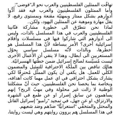
تهافُت الممثلين الفلسطينيين والعرب نحو الـ"فوضى":
وأما الممثلون الفلسطينيون والعرب فيه فقد أَدُّوا
أدوارهم بشكل ممتاز وبمهنيّة مقنعة وبمستوى رفيع، لا
يقلُّ مهارة وموهبة عن الممثلين اليهود، ولكن..
لماذا نحن نتطرّق الى خطورة مشاركة فنّانينا
الفلسطينيين والعرب في هذا المسلسل بالذات، وليس
الى أدوارهم التي شاركوا فيها في مسلسلات وأفلام
إسرائيلية أخرى؟ الأمر ببساطة لأنّ هذا المسلسل هو
أخطرها، وبالذات لأنّه مسلسل سياسي يحوّل
المستعربين الى أبطال، وهذا لا ينفي أن الأعمال الأخرى
ليست مُسيّسة لصالح إسرائيل ضمن خطّتها الهسبراتيّة.
هنالك تناقض بين الملَكَة الاحترافية للتمثيل والمضمون
الكلِّي للعمل. هل يكفي أن يكون الممثِّل مُحترِفًا لكي
يشارك بشكل احترافي في اي عمل مهما كانت أهدافه،
وبخاصة بما يخصنا نحن الفلسطينيين، حيث أنّ مشكلتنا
الوطنية لا زالت غير محلولة وفي مهبّ الريح؟ إنهم
يساهمون عن سابق إصرار او عن طمع في الشهرة
والارتزاق، او عن جهل، في تمجيد "رامبو" إسرائيل القاتل
والمحتل والمتخفّي "استعرابيًّا" ضدّهم وضد شعبهم.
في هذا المسلسل هم يروون روايتهم وهي ليست روايتنا،