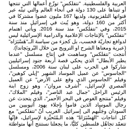
العربية والفلسطينية. "نتفلكس" توزّع أعمالها التي تنتجها
أو تتبناها على 130 دولة في أنحاء العالم والتي تبثّه عبر
قنواتها التلفزيونية، ولديها 167 مليون عضوا مشتركا في
أكثر من 160 دولة، وهو يُبث في إسرائيل منذ سنة
2015، وفي "نتفلكس" منذ سنة 2016. ويأتي اهتمام
"نتفلكس" بالإنتاجات الإعلامية والدرامية الإسرائيلية ليس
لدوافع تجاريّة فحسب، بل كجزء من سياسة الــ"هَسْبَرَاه"
(عبرية ومعناها الشرح او الترويج من خلال البْروبَچاندا).
أنتجت "نتفلكس" وساهمت في إنتاج مسلسل "عندما
يطير الأبطال" الذي يحكي قصة أربعة جنود إسرائيليين
شاركوا في الحرب على لبنان سنة 2006، ومسلسل
"الجاسوس" عن عميل الموساد الشهير "إيلي كوهين"،
وفيلم "الجاسوس الذي وقع على الأرض" عن العميل
المصري لإسرائيل، "أشرف مروان"، وهو زوج ابنة
الرئيس الراحل "جمال عبد الناصر"، وفيلم "الملاك"،
وفيلم "منتجع الغوص في البحر الأحمر"، الذي يتحدث عن
رجال الموساد الذين قاموا بإجلاء يهود أثيوبيين من
السودان وجَلْبهم الى إسرائيل. الغريب أنّ "نتفلكس" مع
كل انتاجات "الهَسْبَرَاهْ" هذه الـمُتَحيِّزة لإسرائيل، فإنّها
تتعمّد تجاهُل فلسطين كليًّا، ما يجعلنا نستنتج أنها متواطئة