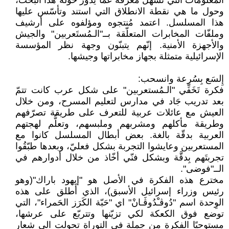
المعلومات التي تُسهِّل معرفة عَمَّا يدور حوله هذا البحث،
وحول ما هي نقطة الانطلاق التي استند وتأسّس عليها
هذا المسلسل. اعتمد مُنتجوه ومؤلفوه على أرشيف
وملفّات المخابرات المتعلّقة بــ"الـمُستَعربين" والجيش
والأجهزة الأمنية. إنّهم يتبنّون وجهة نظر المؤسسة
الإسرائيلية متمثلة بجهاز مخابراتها وجيشها.
إِلسَع بِسُرعة وانسحب:
فكرة تَخَفِّي "الـمُستعربين" على شكل عرب كانت تتمّ
بعد تدريب جَاد في مدارس لتعليم المسرح، ومن خلال
العيش مع عائلات عربية للتعرف على طريقة تصرّفهم
وطريقة مأكلهم ومشربهم وملبسهم، وتعلُّم لهجتهم
العربية بدقّة بالغة. بعض أبطال المسلسل كانوا مع
المستعربين وعايشوا التجربة بشكل فعليّ، وبعدها طبّقُوا
تجربتَهم بِدقَّة وبشكل فنّي أخّاذ من خلال أدوارهم في
الــ"فوضى".
مخترع هذه الفكرة في الأصل هو "إيهود باراك"(وهو
رئيس وزراء إسرائيل الأسبق)، الذي أَطلق على هذه
الوِحدة اسم "دُوڤـْدُوڤَـانْ" اي "حَبّة الكَرَز الحَمراء"، التي
توضع فوق الكعكة لكي تزيّنها وتتربّع على عرشها،
مستوحيًا الفكرة من جملة في التوراة تحولت الى شعار