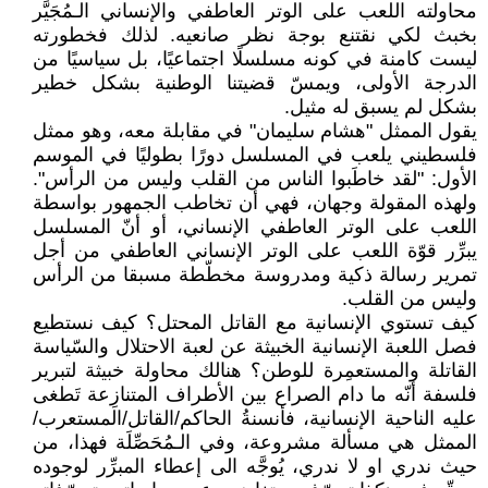
محاولته اللعب على الوتر العاطفي والإنساني الـمُجَيَّر
بخبث لكي نقتنع بوجة نظر صانعيه. لذلك فخطورته
ليست كامنة في كونه مسلسلًا اجتماعيًا، بل سياسيًا من
الدرجة الأولى، ويمسّ قضيتنا الوطنية بشكل خطير
بشكل لم يسبق له مثيل.
يقول الممثل "هشام سليمان" في مقابلة معه، وهو ممثل
فلسطيني يلعب في المسلسل دورًا بطوليًا في الموسم
الأول: "لقد خاطَبوا الناس من القلب وليس من الرأس".
ولهذه المقولة وجهان، فهي أن تخاطب الجمهور بواسطة
اللعب على الوتر العاطفي الإنساني، أو أنّ المسلسل
يبرِّر قوّة اللعب على الوتر الإنساني العاطفي من أجل
تمرير رسالة ذكية ومدروسة مخطّطة مسبقا من الرأس
وليس من القلب.
كيف تستوي الإنسانية مع القاتل المحتل؟ كيف نستطيع
فصل اللعبة الإنسانية الخبيثة عن لعبة الاحتلال والسّياسة
القاتلة والمستعمِرة للوطن؟ هنالك محاولة خبيثة لتبرير
فلسفة أنّه ما دام الصراع بين الأطراف المتنازِعة تَطغى
عليه الناحية الإنسانية، فأنسنةُ الحاكم/القاتل/المستعرب/
الممثل هي مسألة مشروعة، وفي الـمُحَصِّلَة فهذا، من
حيث ندري او لا ندري، يُوجَّه الى إعطاء المبرِّر لوجوده