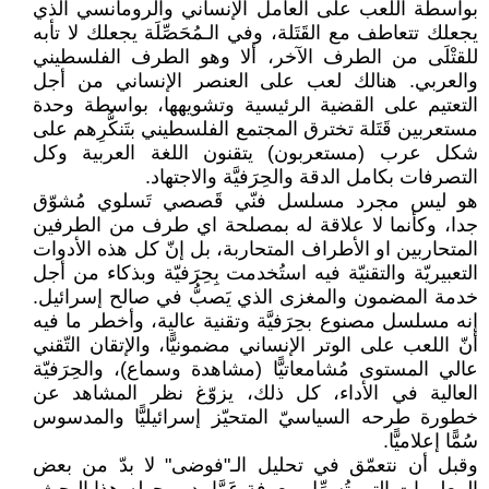
بواسطة اللعب على العامل الإنساني والرومانسي الذي
يجعلك تتعاطف مع القَتَلة، وفي الـمُحَصِّلَة يجعلك لا تأبه
للقتْلَى من الطرف الآخر، ألا وهو الطرف الفلسطيني
والعربي. هنالك لعب على العنصر الإنساني من أجل
التعتيم على القضية الرئيسية وتشويهها، بواسطة وحدة
مستعربين قَتَلة تخترق المجتمع الفلسطيني بتَنكُّرِهم على
شكل عرب (مستعربون) يتقنون اللغة العربية وكل
التصرفات بكامل الدقة والحِرَفيَّة والاجتهاد.
هو ليس مجرد مسلسل فنّي قَصصي تَسلوي مُشوّق
جدا، وكأنما لا علاقة له بمصلحة اي طرف من الطرفين
المتحاربين او الأطراف المتحاربة، بل إنّ كل هذه الأدوات
التعبيريّة والتقنيّة فيه استُخدمت بِحِرَفيّة وبذكاء من أجل
خدمة المضمون والمغزى الذي يَصبُّ في صالح إسرائيل.
إنه مسلسل مصنوع بحِرَفيَّة وتقنية عالية، وأخطر ما فيه
أنّ اللعب على الوتر الإنساني مضمونيًّا، والإتقان التّقني
عالي المستوى مُشامعاتيًّا (مشاهدة وسماع)، والحِرَفيّة
العالية في الأداء، كل ذلك، يزوّغ نظر المشاهد عن
خطورة طرحه السياسيّ المتحيّز إسرائيليًّا والمدسوس
سُمًّا إعلاميًّا.
وقبل أن نتعمّق في تحليل الـ"فوضى" لا بدّ من بعض