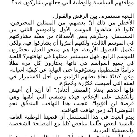
مواقفهم السياسية والوطنية التي جعلتهم يشاركون فيه؟
اللعبة مستمرة.. بين الرفض والقبول:
الأخطر من ذلك أنّ بعضهم، من الممثلين المحترفين،
كانوا قد شاهدوا الموسم الأول والموسم الثاني من
المسلسل، وحذّرهم بعض الأصدقاء من مغبَّة مشاركتهم
في الموسم الثالث، ولكنهم أصرّوا أن يشاركوا فيه. ولكي
تكتمل الفصول الأربعة، فها هم منتجو العمل يحضّرون
للموسم الرابع، فهل سيستمر ممثلونا في تهافتهم؟ اللعبة
في جميع المواسم هي ذاتها، يختارون كل مرة بطلًا
دراميًّا فلسطينيا، ويشوّقوننا حتى النهاية عن كيفيّة اغتياله،
وعن كيفيّة نجاة بطلهم الرّامبو من أجل الاستمرار في
لعبته التي أصبحت مُكرَّرة ومُجتَرّة.
قالها أحدهم بعناد (المصدر أدناه):" أنا أريد أن أعيش
وأَنكشِف على الإعلام، فهذه وظيفتي التي أتقنها وهي
فرصة لن أفوّتها". عجيب هذا التهافت المتدفّق نحو
الفوضى! إنّه زمن تهافت التهافت.
يبدو العبث في هذا المسلسل أن قضيتنا الوطنية العامة
بالنسبة لبعض فنَّانينا تتناقض كليا مع المصلحة الشخصية
والمعيشيّة الفردية.