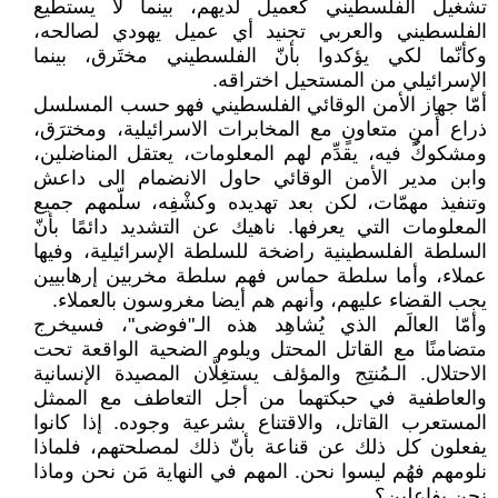
تشغيل الفلسطيني كعميل لديهم، بينما لا يستطيع
الفلسطيني والعربي تجنيد أي عميل يهودي لصالحه،
وكأنّما لكي يؤكدوا بأنّ الفلسطيني مختَرق، بينما
الإسرائيلي من المستحيل اختراقه.
أمّا جهاز الأمن الوقائي الفلسطيني فهو حسب المسلسل
ذراع أَمنٍ متعاونٍ مع المخابرات الاسرائيلية، ومخترَق،
ومشكوكٌ فيه، يقدِّم لهم المعلومات، يعتقل المناضلين،
وابن مدير الأمن الوقائي حاول الانضمام الى داعش
وتنفيذ مهمّات، لكن بعد تهديده وكشْفِه، سلّمهم جميع
المعلومات التي يعرفها. ناهيك عن التشديد دائمًا بأنّ
السلطة الفلسطينية راضخة للسلطة الإسرائيلية، وفيها
عملاء، وأما سلطة حماس فهم سلطة مخربين إرهابيين
يجب القضاء عليهم، وأنهم هم أيضا مغروسون بالعملاء.
وأمّا العالَم الذي يُشاهِد هذه الـ"فوضى"، فسيخرج
متضامنًا مع القاتل المحتل ويلوم الضحية الواقعة تحت
الاحتلال. الـمُنتِج والمؤلف يستغِلَّان المصيدة الإنسانية
والعاطفية في حبكتهما من أجل التعاطف مع الممثل
المستعرب القاتل، والاقتناع بشرعية وجوده. إذا كانوا
يفعلون كل ذلك عن قناعة بأنّ ذلك لمصلحتهم، فلماذا
نلومهم فهُم ليسوا نحن. المهم في النهاية مَن نحن وماذا
نحن بفاعلين؟