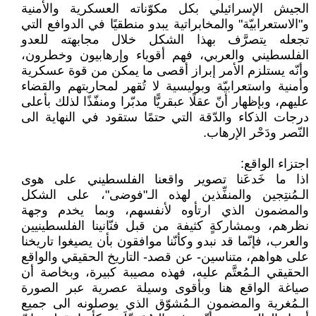
الجيش الإسرائيلي بكل مكوّناته العسكرية والأمنية
و"الاستعرابيّة" والمخابراتية يبدو منطقيًا في الدوافع التي
تجعله يتصرَّف بهذا الشكل خلال مجابهته للعدو
الفلسطيني والعربي، فهم أقوياء وإرهابيون وخطرون،
وأنّه يستلزم الأمر إبراز أقصى ما يمكن من قوة عسكرية
وأمنية واستعرابيّة وبوليسية لا تُقهر لمحاربتهم والقضاء
عليهم، وبإظهار أنّ عقلًا عبقريًّا مدبّرا ومنفّذًا لذلك بأعلى
درجات الذكاء والدّقة التي حتمًا ستقود في النهاية الى
النّصر ودَحْر الإرهاب.
اجتزاء الواقع:
اذا ما خَدعَنا تصوير واقعنا الفلسطيني على هوى
الـمُنتِجين والمنفِّذين لهذه الـ"فوضى"، على الشكل
والمضمون الذي ارتأوه لأنفسهم، وبما يخدم وجهة
نظرهم، وبمشاركةٍ كثيفة من قبل فنّانينا الفلسطينيين
والعرب، فإنّما قد نبدو وكأنّنا موافقون بأن يصيغوا تاريخنا
على هواهم، متناسين- عن قصد- التاريخ الحقيقي والواقع
الحقيقي الـمُعتَّم عليه، فهذه مصيبة كبيرة، وبخاصة أن
صياغة الواقع هنا وبأقوى وسيلة عصرية عبر الصورة
الـمُغرية والمضمون الـمُشوّق الذي يوصلونه الى جميع