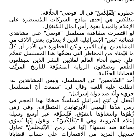
خطورة "نِتْفْلِكْسْ" في الـ "فوضى" الخلّاقة:
نتفلكس هي إحدى نماذج الشركات الـمُسيطرة على
الإعلام والميديا بقوة رأس المال الـمُتغوّل.
لو اقتصرت مشاهدة مسلسل "فوضى" على مشاهدي
فضائية "يِس" الإسرائيلية الذين لا يتعدّون بعض الآلاف من
المشاهدين لهان الأمر، ولكن الخطورة في الأمر أن كلّ
ما قيّمناه من المخاطر التي يضخّها هذا المسلسل تتعمَّم
على جميع أنحاء العالم لملايين البشر الذين سيبتلعون
الطُّعم ويصدّقون الرواية المشوِّقة للتاريخ المزيِّف
لقضايانا الحقَّانية.
أحد "السّامعين" عن المسلسل، وليس المشاهدين له،
انطلت عليه اللعبة وقال لي: "سمعت أنّ المسلسل
جريء وأنّه ضد دولة إسرائيل".
أيُعقل أن تُنتِج إسرائيل مُسلسلًا ضخمًا بهذا الحجم في
زمن مَدِّها اليميني الأبرتهايدي المتطرِّف، وفي زمَن
زُهُوّها وانتشاؤها بالتفوّق، فَتُسوِّقه عبر أوسع وسيلة
إعلام ألكترونية وهي الـ"نِتْفْلِكْسْ؟"، ونقول إنّها تُسوّق
بضاعة ضد نفسها؟ إنّها في زمن "الإنْتِلِجَنْسْ" تحاول
تسجيل المزيد من الانتصارات على حساب قضايانا