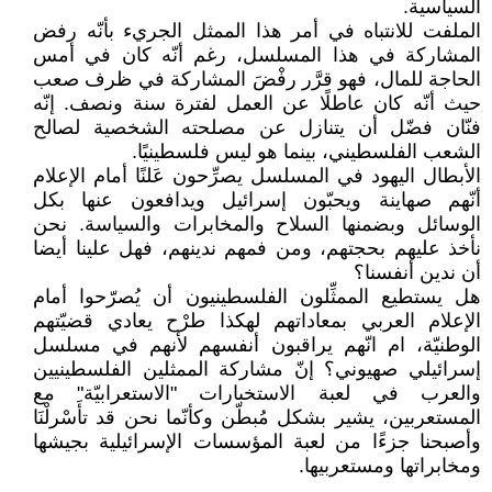
السياسية.
الملفت للانتباه في أمر هذا الممثل الجريء بأنّه رفض
المشاركة في هذا المسلسل، رغم أنّه كان في أمس
الحاجة للمال، فهو قرَّر رفْضَ المشاركة في ظرف صعب
حيث أنّه كان عاطلًا عن العمل لفترة سنة ونصف. إنّه
فنّان فضّل أن يتنازل عن مصلحته الشخصية لصالح
الشعب الفلسطيني، بينما هو ليس فلسطينيًا.
الأبطال اليهود في المسلسل يصرِّحون عَلنًا أمام الإعلام
أنّهم صهاينة ويحبّون إسرائيل ويدافعون عنها بكل
الوسائل وبضمنها السلاح والمخابرات والسياسة. نحن
نأخذ عليهم بحجتهم، ومن فمهم ندينهم، فهل علينا أيضا
أن ندين أنفسنا؟
هل يستطيع الممثِّلون الفلسطينيون أن يُصرّحوا أمام
الإعلام العربي بمعاداتهم لهكذا طرْح يعادي قضيّتهم
الوطنيّة، ام انّهم يراقبون أنفسهم لأنهم في مسلسل
إسرائيلي صهيوني؟ إنّ مشاركة الممثلين الفلسطينيين
والعرب في لعبة الاستخبارات "الاستعرابيّة" مع
المستعربين، يشير بشكل مُبطّن وكأنّما نحن قد تأَسْرلْنَا
وأصبحنا جزءًا من لعبة المؤسسات الإسرائيلية بجيشها
ومخابراتها ومستعربيها.