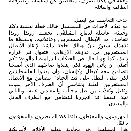
وحقّه في هكذا تصرّف، متغاضين عن سياساته وتصرّفاته
الظالمة والقاتلة.
خدعة التعاطف مع البطل:
مع تقدّم الأحداث في المسلسل هنالك خُطّة نفسية ذكيّة
وخبيثة، غاسلة لدماغ الـمُتلقّي، تجعلك رويدًا رويدًا
تتعاطف مع الأبطال المستعربين وعائلاتهم، وللحظة ما
يَدْهمُك شعورٌ بأنّ هنالك حاجة ماسّة لإنقاذ الأبطال
المستعربين من عدوّهم الإرهابي، فتقول في قرارة
ذاتك، كما هو الحال في الحبكات الدرامية المألوفة: "كم
أتمنّى أن يأتي اليهود لكي ينقذوا صاحبَهم الذي أصبحنا
نتضامن معه كبطل وكإنسان، وأن يقتلوا الفلسطينيين
لكي يبقى البطل على قيد الحياة". نتضامن مع الأبطال
المستعربين القتَلة ونتناسى أنّ الطرف الآخر يموت
ويُقتل ويُعذّب من قبل محتلّيه والمعتدين عليه، وبالتالي
نجد أنفسنا قد انجررنا للتضامن مع الطرف القاتل
والمعتدي.
المهزومون والمحبَطون دائمًا v/s المنتصرون والمتفوّقون
دائمًا:
هذا المسلسل هو محاولة لتقليد الأفلام الأمريكية