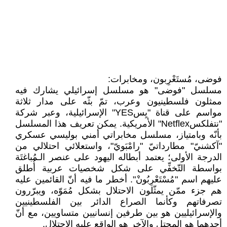
فوضى، مُستَعْرِبون، ومخابرات:
مسلسل "فوضى" هو مسلسل إسرائيلي يشارك فيه
ممثلون فلسطينيون وعرب، تمّ بثّه على مدار ثلاثة
مواسم على قناة "يِسYES" الإسرائيلية، وعبر شركة
"نتفلكسNetflex" الأمريكية. يمكن تعريف هذا المسلسل
بأنّه وبامتياز، مسلسل مخابراتي أمني بوليسي عسكري
"آكشنيّ" مطارداتيّ "رامْبَويّ"، واستعلائي احتلالي من
الدرجة الأولى؛ يعتمد أبطاله اليهود على عنصر الـمُباغتَة
بواسطة التّخفِّي على شكل شخصيات عربية أُطلق
عليهم اسم "مُسْتَعْرِبُونْ". أخطر ما فيه أنّ القائمين عليه
هم جزء ممّن يمثّلون الاحتلال بشكل مُمَوّه، ويبرّرون
تصرفاتهم وكأنما الصراع الدائر بين الفلسطينيين
والإسرائيليين هو بين طرفين إنسانيين متساويين، مع أنّ
أحدهما هو المحتل والآخر هو الواقع عليه الاحتلال.