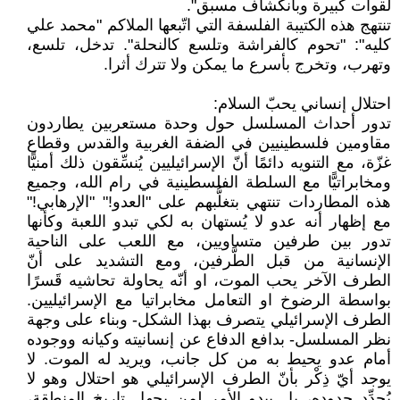
لقوات كبيرة وبانكشاف مسبق".
تنتهج هذه الكتيبة الفلسفة التي اتّبعها الملاكم "محمد علي
كليه": "تحوم كالفراشة وتلسع كالنحلة". تدخل، تلسع،
وتهرب، وتخرج بأسرع ما يمكن ولا تترك أثرا.
احتلال إنساني يحبّ السلام:
تدور أحداث المسلسل حول وحدة مستعربين يطاردون
مقاومين فلسطينيين في الضفة الغربية والقدس وقطاع
غزّة، مع التنويه دائمًا أنّ الإسرائيليين يُنسِّقون ذلك أمنيًّا
ومخابراتيًّا مع السلطة الفلسطينية في رام الله، وجميع
هذه المطاردات تنتهي بتغلُّبهم على "العدو!" "الإرهابي!"
مع إظهار أنه عدو لا يُستهان به لكي تبدو اللعبة وكأنها
تدور بين طرفين متساويين، مع اللعب على الناحية
الإنسانية من قبل الطَّرفين، ومع التشديد على أنّ
الطرف الآخر يحب الموت، او أنّه يحاولة تحاشيه قَسرًا
بواسطة الرضوخ او التعامل مخابراتيا مع الإسرائيليين.
الطرف الإسرائيلي يتصرف بهذا الشكل- وبناء على وجهة
نظر المسلسل- بدافع الدفاع عن إنسانيته وكيانه ووجوده
أمام عدو يحيط به من كل جانب، ويريد له الموت. لا
يوجد أيّ ذِكْر بأنّ الطرف الإسرائيلي هو احتلال وهو لا
يُحدِّد حدوده، بل يبدو الأمر لمن يجهل تاريخ المنطقة،