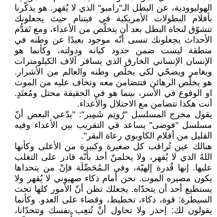
الهوليوودية، عن البطل الـ"رامبو" الذي لا يُقهر. هو يذكّرنا
بأفلام البطولات الأمريكية في فيتنام حيث يجعلونك
تتشوّق لنجاة البطل بعد أن يتخلّص من الأعداء، ومع تَقدُّم
الأحداث يجعلونك تنسى أنّه موجود بعيدًا عن وطنه في
منطقة ليست ضمن حدود كيانه ودولته، وكأنما هو
الإنسان الإنساني الخارق الذي يسافر آلاف الكيلومترات
ويغامر ويضحّي لكي يخلّص وطنه والعالم من الأشرار.
هو يخلّص الرهائن فتتضامن معه وتخاف عليه من الموت
او الوقوع في الأسر، بينما هو في الحقيقة محتل ومُعتَدٍ.
أنت هكذا تتضامن مع الاحتلال والأعداء.
يقول مخرج المسلسل "رُوتِم شَمِير": "يدّعي البعض أنّ
مسلسل "فوضى" يساعد في التقريب بين الأعداء وفيه
القليل من أفلام الكاوبوي رعاة البقر".
هنالك عين تُراقب كل صغيرة وكبيرة من الأعلى وكأنها
اللهُ الذي لا يُقهر، ولا يحلمنّ أحد بأنّه قادر على التغلب
عليها. إنها قُدرة إلهيّة، وفي الـمُحَصِّلَة فإنّ من يتحداها
يكون مصيره الموت. نحن أمام ذكاء صهيوني لا يُقهر ولا
يستطيع أحد أن يتحدّاه. يجعلك تظن أنّ الأمور كلها تحت
السيطرة: قوة، ذكاء، تخطيط، وقضاء على العدو. وكأنما
يقولون لك: إحذر ولا تحاول أنْ تُتعِب نفسك وتتحدّانا،