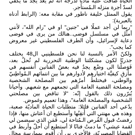
الحياة ضاقت عليه ماديا لدرجة أنه لم يعد يجد ما يكفي
لسدّ أجرة منزله الـمُستأجر.
يقول الممثل خليفة ناطور في مقابة معه: (الرابط أدناه
بالعبرية):
"ربما لن أجد عملًا في "جنين" او في "رام الله"، لأنني
أمثِّل في مسلسل فوضى..هنالك من يرى في فوضى
دعاية لإسرائيل، وأن الطرف الفلسطيني غير معروض
كما يجب".
ولكنّ الأمر بالنسبة لنا نحن فلسطينيي ال48 يختلف
جذريًا لكون مشكلتنا الوطنية التحررية لم تُحلّ بعد،
فَوَصلْنا الى وضْع يجدُ فيه بعضُ الفنانين أنفسهم في
مأزقِ كيفيَّة اختيارهم لأدوارهم ما بين انتمائهم الـمُواطِنيّ
والوطني، فيختلطُ أمرُهم بين المصلحة الشخصية
ومصلحة القضية العامة التي تجمعهم مع شعبهم. وأحيانا
يُبرّرون ذلك بالقول إنّه: "لا تناقض بين مصلحتي
الشخصية والمصلحة العامة"، وهذا تعميم وغموض.
يدّعي أحد الفنانين قائلا: متطلبات الحياة الماديّة صعبة،
وهذه هي مهنتي التي أُتقِنُها وأستطيع ان أعتاش منها، فإذا
رفضتُ قبول الفُرص الـمُتاحة لي، فَمَن الذي سيضمن لي
لقمة عيشي؟ ما دمتُ فنانًا لا أستطيع أن أحلّ وأربط في
القضايا المصيريّة، فالأحرى بي أن أقوم بممارسة مجال