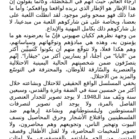
أرجاء العالم، حيث أنّهم في الـمُحَصِّلَة، وكأنما يقولون إنّ
هذا الإطار هو الإطار الذي نريده لواقعنا وواقعكم؛ وأما ما
عدا ذلك فهو ممحو وغير موجود. لقد انطلت اللعبة على
بعضنا، وبخاصة على مَن شاركوهم اللعبة من مبدعينا، لا
بل شاركوهم ذلك بكامل المهنية والإبداع.
من وجهة نظرهم ككيان صهيوني فإنّ ما يعرضونه هو ما
يؤمنون به، وهذه هي مبادؤهم وتوجّهاتهم وسياساتهم،
وهم هكذا فعلا، ولا نتوقّع منهم أن يكونوا كَنَسِيِّين أكثر
من "البابا" من أجلنا، أو يساريين أكثر من "جيڤارا". إنّهم
يتصرّفون ضمن شخصيتهم الحالية اليمينية الاحتلالية
والعنصرية والسّارقة للأوطان، والمحترفة في التوسّع
والمزيد من الاحتلال.
يخفي المسلسل الواقع الحقيقي للاحتلال وبشاعته خلال
أكثر من خمسين سنة في الضفة وغزة والقدس، وسبعين
سنة ونيّف منذ الـ1948. لا يوجد تصوير للجدار العنصري
الفاصل بالمرة، ولا يوجد اي تصوير لتصرفات
المستوطنين ولـِمُستوطَناتهم وبشاعة إرهابهم ضد
الفلسطينيين واقتلاع الأشجار وحرق المحاصيل ونسف
البيوت وتهجير الناس، وتجويعهم وهم محاصرون، ولا
تصوير للمخيمات المحاصرة، ولا لقتل الأطفال وقصف
المدنيين من الجو وإبادتهم بالفوسفوري، ولا لمئات