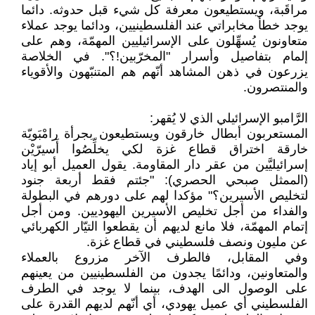
مراقَبة، ويستطيعون معرفة كل شيء قبل حدوثه. دائما
يوجد خطأ مخابراتي عند الفلسطينيين، ودائما يوجد عملاء
متعاونون يُسهِّلون على الإسرائيليين المهمّة، وهم على
إلمام بتفاصيل وأسرار "المخرّبين!؟". في الخلاصة
يزرعون في ذهن المشاهد أنّهم هم المتنبّهون والأقوياء
والمنتصرون.
الرَّامبو الإسرائيلي الذي لا يُقهر:
المستعربون أبطال خارقون ويستطيعون بجرأة رامْبَويّة
خارقة اختراق قطاع غزة لكي يخلِّصُوا أَسيرّيْن
إسرائيليَّين من عقر دار المقاومة. يقول العميل أبو إياد
(الممثل صبحي الحصري): "جئتم فقط أربعة جنود
لتخليص الأسيرين؟" مؤكدا لهم على دورهم في البطولة
والفداء من أجل تخليص الأسيرين اليهوديين. ومن أجل
إتمام المهمّة، فلا مانع لديهم أن يقطعوا التيّار الكهربائي
عن مليون ونصف فلسطيني في قطاع غزة.
وفي المقابل، فالطرف الآخر مزروع بالعملاء
والمتعاونين، ودائمًا يجدون من الفلسطينيين من يعينهم
على الوصول الى الهدف، بينما لا يوجد في الطرف
الفلسطيني أي عميل يهودي، أي أنّهم لديهم القدرة على