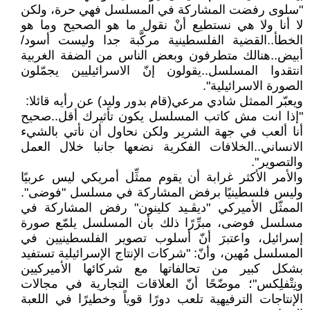
"سلوى رفضت المشاركة في المسلسل فهي حرة، ولكن
لا أنا ولا هي نستطيع أنْ نقول ما هو الصحيح وما هو
الخطأ..القضية الفلسطينية مركَّبة جدا وليست أسود/
أبيض..هنالك متطرفون وبعض الناس من الضفة الغربية
انتقدوا المسلسل..يقولون إنّ الاسرائيليين يجمّلون
الصورة الاسرائيلية".
ويعبّر الممثل شادي مرعي(قام بدور وليد) عن رأيه قائلا:
"إذا انت مش كاتب المسلسل يكون تأثيرك أقل..صحيح
أنا ألعب في جهة الشرير ولكن نحاول أن نأتي بالشيء
الانساني..الخلافات الفكرية نضعها جانبا خلال العمل
والتصوير".
والأمر الأكثر غرابة أن يقوم ممثِّل أمريكي ليس عربيًا
وليس فلسطينيًا برفض المشاركة في مسلسل "فوضى".
الممثّل الأميركي "ديڤـيد كلينون" رفض المشاركة في
مسلسل فوضى، مبرِّرًا ذلك بأن المسلسل يلمّع صورة
إسرائيل، واعتبرَ أنّ أسلوب تصوير الفلسطينيين في
المسلسل مُهين، وأنّ: "شركات الإنتاج الإسرائيلية تستفيد
بشكل كبير من تحالفاتها مع شركائها الأميركيين
ونِتْفلِكس"؛ موضّحًا أنّ العلاقات التجارية في مجالات
الإنتاجات الترفيهية تلعب دورًا قوياً وخطيرًا في اللعبة