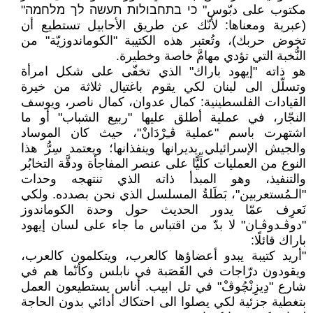
مكتوب على دبّوس" כי בתחבולות תעשה לך מלחמה"
(عبرية ومعناها: لأنّك عن طريق الأحابيل تستطيع أن
تخوض حربك)، وتُعتبر هذه الكتيبة "الكوماندوزيّة" من
النُّخبة التي تؤدي مهامَّ خاصة وخطيرة.
هو ذاته "إيهود باراك" الذي تخفّى على شكل امرأة
وتسلّل الى لبنان لكي يقوم باغتيال ثلاثة من خيرة
القيادات الفلسطينية: كمال عدوان، كمال ناصر، ويوسف
النجّار، في عملية أطلق عليها "ربيع الشباب" أو ما
اشتهرت باسم "عملية ڤـِرْدَانْ"، حيث كان الموساد
والجيش الإسرائيلي يديرانها وينفذانها؛ ويعتمد سِرُّ هذا
النوع من العمليات كلِّيًّا على عنصر المفاجأة ودقَّة التخابُر
والتنفيذ، وهو المبدأ ذاته الذي تنتهجه وحدات
"الـمُستعربين"، بَطَلةُ المسلسل الذي نحن بصدده. ولكي
نَعرِف عمّا يدور الحديث حول وحدة الكوماندوز
"دوڤـدوڤـان" لا بدّ من اقتباس ما جاء على لسان إيهود
باراك قائلًا:
"أريد كتيبة يبدو أعضاؤها كالعرب، ويتكلمون كالعرب،
ويقودون درّاجات في القَصَبة في نابلس وكأنّما هم في
شارع "دِيزِنْچُوڤْ" في تل ابيب. أناس يستطيعون العمل
بتغطية جزئية لكي يصلوا الى احتكاك أدائي بدون الحاجة