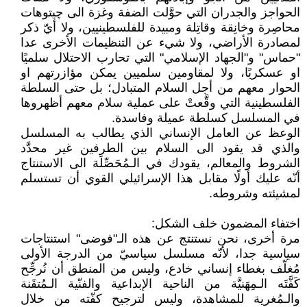
الحواجز والجدران التي حوَّلت الضفة وغزة الى چيتوهات
محاصِرة وخانِقة وقاتِلة ومبيدة للفلسطينيين، ولا أيّ ذكر
لمصادرة الأراضي، ولا شيء عن التنظيمات الأخرى عدا
"حماس" و"الجهاد الإسلامي" التي تحارب الاحتلال سلميًا
او عسكريًا، ولا لمقاومين سلميين يمكن مؤازرتهم او
الحوار معهم من أجل السلام المتبادل؛ بل حتى السلطة
الفلسطينية التي وقَّعتْ على عملية سلام معهم أظهروها
في المسلسل كسلطة عميلة وفاسدة.
الوعظ عن العامل الإنساني الذي يطالب به المسلسل
والذي قد يقود الى السلام بين الطرفين غير محدَّد
الشروط والمعالم، يقودك في الـمُحَصِّلَة الى الاستنتاج
أنّه عليك أولًا مقابل هذا الإسرائيلي القوي أن تستسلم
لمشيئته وشروطه.
اختفاء المضمون خلف الشكل:
مرة أخرى، نحن نستنتج عن هذه الـ"فوضى" استنتاجات
سياسية جدا، لأنّه مسلسل سياسيّ من الدرجة الأولى
مُغلّف بغطاء إنساني خادع، وليس من المنطق أن نُرجِّح
كَفَّتَه الـمِهَنيَّة من الناحية الإبداعية والفنّية الـمُتقَنة
والـمُغرية للمشاهدة، وليس لترجيح كفّته من خلال