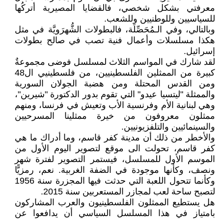
معرفتي بشكل شخصي، فالقضايا المصيرية أتركُها
للسياسيين وللوطنيين وللشعب.
وبالتالي، وفي الـمُحَصِّلَة، فالبطولات الشُّهرَويَّة في مثل
هكذا مسلسلات وأعمال فنية تصب في صالح بطولات
إسرائيل.
لقد شارك في المواسم الثلاث لمسلسل فوضى مجموعةٌ
كبيرة من الممثلين الفلسطينيين، من فلسطينيي ال48
ومن القدس المحتلة ومن هضبة الجولان السورية
والممثلة "ليتسيا عيدو" التي تقوم بدور الدكتورة "شيرين"،
وهي لبنانية الأم وفرنسية الأب وتعيش في فرنسا، ومنهم
ممثلون معروفون من خيرة ممثلينا المسرحيين
والسينمائيين والتلفزيونيين.
والأخطر من ذلك أن مدينة كفر قاسم، وما أدراك ما هي
كفر قاسم، تحولت الى موقع لتصوير اليوم الأول من
الموسم الأول للمسلسل، فيستمر التصوير لفترة شهر
ونصف، وكأنها موجودة في الضفة الغربية. نعم، رمزيًّا
وكأنما تتحول اللعبة التي حدثت فيها المجزرة سنة 1956
لتصبح ساحة لعب لمجازر المستعربين سنة 2015.
هل يستطيع الممثلون الفلسطينيون والعرب المشاركون
بامتياز في هذا المسلسل السياسي أن يدافعوا عن