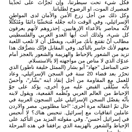
فكل شيء تحت سيطرتنا، وإن تَجرَّأْتَ على تَحدِّينا
فمصيرك الموت، او الرضوخ لطلباتنا.
وكل ذلك من أجل زرع الأمن والأمان لدى المواطن
الإسرائيلي، وفي الوقت ذاته جعْله مُتحَسِّبًا دائمًا ومُتَكتِّلًا
لأنّه محاصر بالأعداء الإرهابيين. إحذروهم لأنهم يعرفون
كل شيء، ولذلك أنت أيها العدو العربي والفلسطيني
مطالب أنْ تقتنع بأنك مراقَب، ويفضَّل أن لا تلعب اللعبة
معهم لأنك خاسر بالتأكيد. وفي المقابل فإنّك بتصرُّفك هذا
تزيد من الشعور بالإحباط والهزيمة والشعور بالعجز أمام
عدوّك الذي لا مناص من مواجهته إلا بالاستسلام.
حتى المناضل "جهاد" أبو بشار (الممثل خليفة ناطور) الذي
تحرّر بعد قضاء 20 سنة في السجن الإسرائيلي، وعاد
للعمل مع المقاومة من أجل إنقاذ ابنه "بشّار"، وأحسّ
بأنّه سيُلْقَى القبض عليه مرة أخرى، يؤكد على جوّ
الإحباط من العالم العربي ونُظُمه القمعية، ويقول لابنه
بأنّه يفضّل السجن الإسرائيلي على السجون العربية في
حال تمّ اعتقاله مرة أخرى: "احنا مطلوبين. مصر والاردن
عاملين اتفاقيات مع إسرائيل. تنحبس هناك؟ لا أنحبس
في إسرائيل أحسن". وفي مقولته المزيد من التأكيد على
الإحباط والشعور بالهزيمة الذي يرافقنا في هذه المرحلة