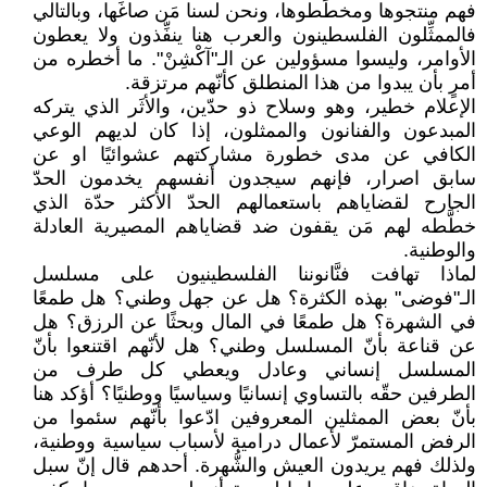
فهم منتجوها ومخطِّطوها، ونحن لسنا مَن صاغَها، وبالتالي
فالممثِّلون الفلسطينون والعرب هنا ينفِّذون ولا يعطون
الأوامر، وليسوا مسؤولين عن الـ"آكْشِنْ". ما أخطره من
أمرٍ بأن يبدوا من هذا المنطلق كأنّهم مرتزقة.
الإعلام خطير، وهو وسلاح ذو حدّين، والأثَر الذي يتركه
المبدعون والفنانون والممثلون، إذا كان لديهم الوعي
الكافي عن مدى خطورة مشاركتهم عشوائيًا او عن
سابق اصرار، فإنهم سيجدون أنفسهم يخدمون الحدّ
الجارح لقضاياهم باستعمالهم الحدّ الأكثر حدّة الذي
خطَّطه لهم مَن يقفون ضد قضاياهم المصيرية العادلة
والوطنية.
لماذا تهافت فنَّانوننا الفلسطينيون على مسلسل
الـ"فوضى" بهذه الكثرة؟ هل عن جهل وطني؟ هل طمعًا
في الشهرة؟ هل طمعًا في المال وبحثًا عن الرزق؟ هل
عن قناعة بأنّ المسلسل وطني؟ هل لأنّهم اقتنعوا بأنّ
المسلسل إنساني وعادل ويعطي كل طرف من
الطرفين حقّه بالتساوي إنسانيًا وسياسيًا ووطنيًا؟ أؤكد هنا
بأنّ بعض الممثلين المعروفين ادّعوا بأنّهم سئموا من
الرفض المستمرّ لأعمال درامية لأسباب سياسية ووطنية،
ولذلك فهم يريدون العيش والشُّهرة. أحدهم قال إنّ سبل