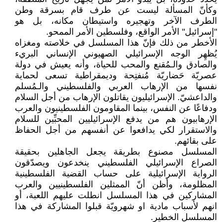
وكأنّ المسألة ليست عن طرف قام بسرقة وطن
الطرف الآخر وتهجيره واستيطان مكانه، بل هو
"إسرائيل" الأمر الواقع، وفلسطين الأمر الممحو.
الأخطر من ذلك فإنّ هذا المسلسل في خلاصته ومغزاه
يُظهِر الوجه الإسرائيلي الصهيوني الإنساني البريء
والصادق والـمُقنع والمحب للحياة، وأنه يعيش في دولة
عصريّة حَضاريّة مُنفتِحة وديمقراطية تسعى لحماية
نفسها من الإرهاب العربي والفلسطيني والـمُسلم
والداعشيّ. الإسرائيليون يقاتلون الإرهاب من أجل السلام
ودفاعًا عن النفس، بينما المقاومون الفلسطينيون والعرب
الإرهابيون هم من يدفع الإسرائيليين المحبِّين للسلام
والاستقرار لكي يدافعوا عن أنفسهم من أجل الحفاظ
على بقائهم.
المسلسل مصنوع بطريقة يجعل الجاهلين بحقيقة
الصراع الإسرائيلي الفلسطيني ينخدعون ويصدّقون
الرواية الإسرائيلية على حساب القضية الفلسطينية
المظلومة، وأظن أنّ الممثلين الفلسطينيين والعرب
المشاركين في هذا المسلسل انطلت عليهم اللعبة، أو
انهم لأسباب مادية او شهرويّة قبلوا المشاركة في هذا
المسلسل الخطير.