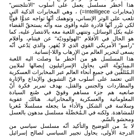
هذا أخطر مسلسل يعمل على أسلوب "الانتلجنس"
(مخابرات Intelligece=) ، وهي المخابرات الذكية التي
تلعب على الوتر الإنساني، وتوهمك أنّها تواجه عدوًّا قويًّا
لكي تبّرر أنّها قادرة عليه وأقوى منه وأنّه يستحقّ القضاء
عليه بكل الوسائل، وتنتهي اللعبة معه بالانتصار عليه، كما
هو الحال في الأفلام "الهولووديّة" عن فيتنام، وأفلام
"رامبو" الأمريكي القوي الذي لا يُقهر، والذي يَدّعي أنّه
يسعى لتحرير العالم من الإرهاب واللا-إنسانية.
هذا المسلسل هو من أخطر ما وصلت اليه اللعبة
الـمِيدْيَويَّة التي يحاول الإسرائيليون إيصالها لملايين
الـمُتَلقِّين في جميع أنحاء العالم عبر المخابرات العسكرية
التي تعتمد على أسلوب فنّ التشويق والإبداع والإثارة
والمطاردات والجنس والقتل، بهدف تمرير فكرة أنّ
صانعيه هم جزء مساهم وقويّ في صُنع السيادة
المعلوماتية والعسكرية والمخابراتية. هنالك عفوية
وسلاسة في الشكل والأداء ما يجعله مسلسلًا مُغريا
للمشاهدة. ولكنه في الـمُحَصِّلَة مسلسل مدهون بالعسل
ومحشو بالسّم.
لا بدّ من التوضيح والتأكيد أنّه مسلسل سياسي من
الدرجة الأولى، يحاول تجيير السياسي لصالح إسرائيل