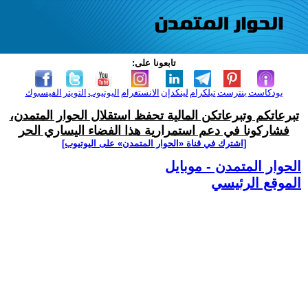
تابعونا على:
بودكاست
بنترست
تيلكرام
لينكدإن
الانستغرام
اليوتيوب
التويتر
الفيسبوك
تبرعاتكم وتبرعاتكن المالية تحفظ استقلال الحوار المتمدن،
فشاركونا في دعم استمرارية هذا الفضاء اليساري الحر
[اشترك في قناة ‫«الحوار المتمدن» على اليوتيوب]
الحوار المتمدن - موبايل
الموقع الرئيسي