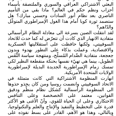
البعثي الاشتراكي العراقي والسوري والملتصقة بأسماء
أحزاب ونظم حكم في العالم؟ ماذا بقي من التأميم
الناصري بعد نظام أنور السادات وحسني مبارك؟ هل
ستصمد ثورة كوبا أمام هذا الغول الإمبراطوري المتوغّل
والدّاهم؟
لقد انتقلت الصين بسرعة الى معادلة النظام الرأسمالي
متفادية الانهيار الذي كادت أن تتعرّض له كما حدث للاتحاد
السوفييتي، ولكنها حافظت على استقلاليتها العسكرية
والاقتصادية، وعملت بذكاء على التطور بهدوء وبدون
جعجعة، متفادية الصِّدام المُسلّح، ومنتهجة سياسة النَّفَس
الطويل، بينما هي تهيّء نفسها بحنكة منقطعة النظير لكي
تمسك زمام الإمبراطورية الجديدة البديلة لإمبراطورية
الولايات المتحدة الأمريكية.
انهارت المنظومة الاشتراكية التي كانت متمثلة في
الاتحاد السوفييتي وانضمت روسيا ومن كان يحذو حذوها
الى المنظومة الرأسمالية كشكل نظام منظّم ودقيق
القوانين، معتمد على الخصخصة وعلى التنافس
الاحتكاري وعلى ان الحياة للقوي، وأنّ الأغنى هو الأكثر
قدرة على التخطيط والتنفيذ والإنتاج والعلم والتكنولوجيا،
وبالتالي، وهذا هو الأهم، القادر على بسط نفوذه على