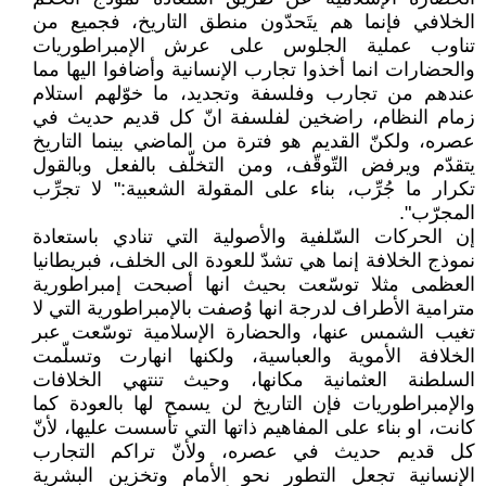
الخلافي فإنما هم يتَحدّون منطق التاريخ، فجميع من
تناوب عملية الجلوس على عرش الإمبراطوريات
والحضارات انما أخذوا تجارب الإنسانية وأضافوا اليها مما
عندهم من تجارب وفلسفة وتجديد، ما خوّلهم استلام
زمام النظام، راضخين لفلسفة انّ كل قديم حديث في
عصره، ولكنّ القديم هو فترة من الماضي بينما التاريخ
يتقدّم ويرفض التّوقّف، ومن التخلّف بالفعل وبالقول
تكرار ما جُرِّب، بناء على المقولة الشعبية:" لا تجرِّب
المجرّب".
إن الحركات السّلفية والأصولية التي تنادي باستعادة
نموذج الخلافة إنما هي تشدّ للعودة الى الخلف، فبريطانيا
العظمى مثلا توسّعت بحيث انها أصبحت إمبراطورية
مترامية الأطراف لدرجة انها وُصفت بالإمبراطورية التي لا
تغيب الشمس عنها، والحضارة الإسلامية توسّعت عبر
الخلافة الأموية والعباسية، ولكنها انهارت وتسلّمت
السلطنة العثمانية مكانها، وحيث تنتهي الخلافات
والإمبراطوريات فإن التاريخ لن يسمح لها بالعودة كما
كانت، او بناء على المفاهيم ذاتها التي تأسست عليها، لأنّ
كل قديم حديث في عصره، ولأنّ تراكم التجارب
الإنسانية تجعل التطور نحو الأمام وتخزين البشرية