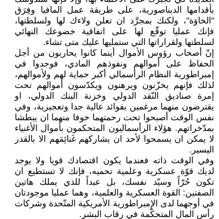
بأقدامها الديناصورية، على طريقة عمل المافيا وفِرَق
"الخاوَة"، ولكنك بمجرَّد ان تعلن ولاءك لها ولسلطتها،
فإنك عمليا توقّع لها على اتفاقية خضوعك النهائي
لسلطتها ولقراراتها التي ستمليها عليك متى تشاء.
إنّ أصحاب رؤوس الأموال أينما كانوا يحاربون من أجل
الحفاظ على أموالهم ونفوذهم المادي، فوجدوا في
إمبراطورية النظام الرأسمالي أكبر حماية لهم ولأموالهم،
لذلك فإنهم يخزّنون ويرهنون ويكدّسون أموالهم تحت
إمرة صناديق النّقد الدولي وخزنة البنك الدولي، او
يقترضون منهما مرغمين بفوائد عالية جدا وتعجيزية، وفي
نفس الوقت أصبحوا تحت رحمتهما خوفا منهما ان يبطشا
بمدّخراتهم. هؤلاء الرأسماليون المتحكمون بأموال الأغنياء
لا يمكن ان يسمحوا لأحد ان يشاركهم غَنائِمَهم الا بالقدر
اليسير.
وفي الوقت ذاته فعندما يكون اقتصادك قويا ولا يوجد
لديك قوّة عسكرية وعلمية تحميه، فإنك لا تستطيع ان
تكون حُرّاً وسيّد نفسك، بل عبداً للذي يملك هاتين
الصفتين: القوة العسكرية والعلمية، وهما عمليا موجودتان
في أوجهما لدى الإمبراطورية الأمريكية المتّحدة وشركات
رأس المال المتحكّمة في رقاب البشر.