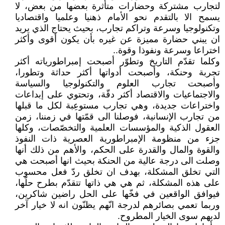
لتجارب مشتركة وحضارات متأثرة بعضها من بعض، لا
يسمح الا بالتقدم نحو الأمام ذهنيا وعلميا واقتصاديا
وتكنولوجيا وسرعة وتراكم تجارب، بحيث يحتاج الذي يريد
ان يبني حضارة مميزة عن غيره بأن يكون أقوى وأكثر
اختراعا وسرعة ونفوذا وقوة..
وكلما تقدّم التاريخ وتطوّر أصبحت إمبراطورياته أكثر
تجربة وحنكة، وأصبحت أدواتها أكثر حداثة وتطورا،
وأصبحت تجارب العلوم والتكنولوجيا والسياسة
والاجتماعيات والاقتصاد أكثر دقّة، وتحتوي على إبداعات
واختراعات جديدة، وهي تجارب مستوعِبة لكل ما قبلها
من تجارب الإنسانية، فوصلنا الى قمّتها في زمننا، زمن
العقول الذكية والمؤسسات العلمية والتخصّصات، وكلها
جزء من منظومة الإمبراطورية العصرية ذات النفوذ
والقوة والمال والقدرة على الحكم، والأهم من ذلك أنها
وصلت الى درجة عالية من الحنكة بحيث انها أصبحت هي
التي تخلق المشكلة، بهدف ان تخلق ردّ فعل محسوب
على هذه المشكلة، ثم هي هي ذاتها تتقدّم بطرح حلّها،
فيوافق الواقعين في فخّها على الحل راضين شاكرين،
وربما تعمي بصائرهم لدرجة انّهم يظنّون انه لا خيار آخر
لديهم سوى الخيار المطروح.