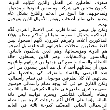
صفوف العاطلين عن العمل والذين تُمَوّلهم الدولة،
يكونون منتجين في شركته ومضيفين لنفوذها ولمدخولها
ولمدخولهم. هذا النوع من الدعم والتبّرع بشكل عام
ينطبق على سائر أصحاب رؤوس الأموال الذين ينتهجون
نهجه.
ولكن بيل غيتس عندما قارب على الاحتكار الفردي قُدِّم
للمحاكمة وتحمّل العقوبة، بينما لم يُحاكم معظم هؤلاء
المذكورين أعلاه، وغيرهم كثيرون، لأنّهم أصبحوا، ليس
فقط محتكرين لمجالات متاجراتهم المختلفة، بل أصبحوا
هم الدولة ومؤسساتها، وهم الذين يتحكّمون بالقانون
وبالدستور وبالانتخابات، وهم الذين يستغلون حالة
اللانظام والفساد والقمع كي يزيدوا من ثرواتهم وغنائمهم
بدون أن يسائلهم أحد، لا بل هم الذين يسعون من أجل
هذه الفوضى والفساد والتفرقة كي يحافظوا على
سيادتهم. انّ كلا الطرفين موجودان في نظام رأسمالي،
ولكن الفارق هو في أنّه يوجد نظام رأسمالي فوضوي
نفعي مخاتيري يطغى على نظم الحكم في العالم الثالث،
ونظام رأسمالي مُمَأْسَس ويحترم قوانينه ليس مائة
بالمائة وإنما على الأقل أكثر بدرجات كثيرة من النظام
الرأسمالي البدائي المصنّف كدرجة ثالثة في العالم