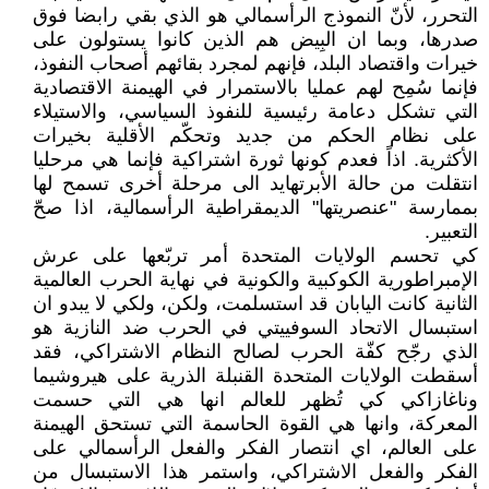
التحرر، لأنّ النموذج الرأسمالي هو الذي بقي رابضا فوق
صدرها، وبما ان البِيض هم الذين كانوا يستولون على
خيرات واقتصاد البلد، فإنهم لمجرد بقائهم أصحاب النفوذ،
فإنما سُمِح لهم عمليا بالاستمرار في الهيمنة الاقتصادية
التي تشكل دعامة رئيسية للنفوذ السياسي، والاستيلاء
على نظام الحكم من جديد وتحكّم الأقلية بخيرات
الأكثرية. اذاً فعدم كونها ثورة اشتراكية فإنما هي مرحليا
انتقلت من حالة الأبرتهايد الى مرحلة أخرى تسمح لها
بممارسة "عنصريتها" الديمقراطية الرأسمالية، اذا صحّ
التعبير.
كي تحسم الولايات المتحدة أمر تربّعها على عرش
الإمبراطورية الكوكبية والكونية في نهاية الحرب العالمية
الثانية كانت اليابان قد استسلمت، ولكن، ولكي لا يبدو ان
استبسال الاتحاد السوفييتي في الحرب ضد النازية هو
الذي رجّح كفّة الحرب لصالح النظام الاشتراكي، فقد
أسقطت الولايات المتحدة القنبلة الذرية على هيروشيما
وناغازاكي كي تُظهر للعالم انها هي التي حسمت
المعركة، وانها هي القوة الحاسمة التي تستحق الهيمنة
على العالم، اي انتصار الفكر والفعل الرأسمالي على
الفكر والفعل الاشتراكي، واستمر هذا الاستبسال من