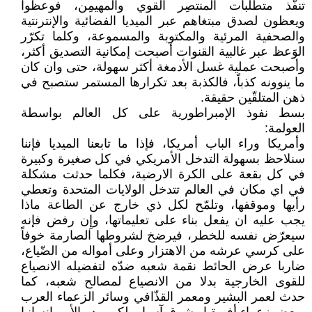
تنفّذ متطلبات المنتصِر القوي والمهيمِن، فوعظوا
ويعظون لصدق مبتغاهم عبر الميديا الفضائية والإنترنتية
والصحفية المرئية والمكتوبة والمسموعة، وكلما تكرّر
الوَعظ عبر غالبية القنوات أصبحت إمكانية التصديق أكثر،
وأصبحت عملية غسل الأدمغة أكثر سهولة، حتى وان كان
ما ينوونه كذباً، فالكذبة بعد تكرارها المستمر ستصبح في
ذهن المتلقّين حقيقة.
بسط نفوذ الإمبراطورية على كل العالم بواسطة
العولمة:
وأمريكا وراء الباب أمريكا، فإذا ما تابعنا الميديا فإننا
سنلاحظ بسهولة التدخل الأمريكي في كل صغيرة وكبيرة
في كل بقعة على الكرة الارضية، فكلما حدثت مشكلة
في اي مكان في العالم تتدخل الولايات المتحدة وتعطي
رأيها وموقفها، وتلمّح لكل ذي خارج عن الطاعة ماذا
يجب عليه ان يفعل بناء على تعليماتها، وإِن رفض فإنه
سيعرّض نفسه للخطر، فيرضخ لشروطها الصارمة خوفاً
على كرسي عرشه من الاهتزار وعلى أمواله من الضّياع،
ضاربا عرض الحائط نقمة شعبه ضدّه لتفضيله الانصياع
للقوى الخارجية بدلا من الانصياع لمصالح شعبه، كما
حدث لعمر البشير ومعمر القذّافي وسائر الزعماء العرب