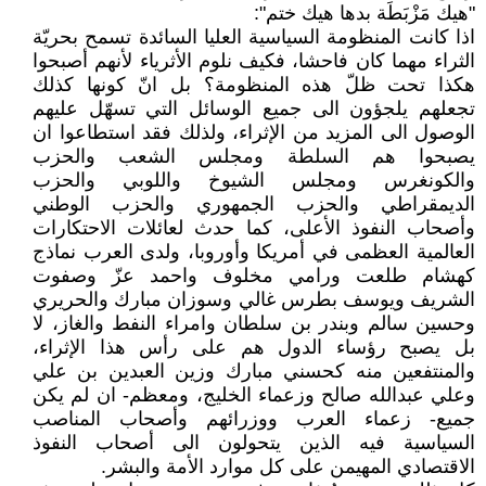
"هيك مَزْبَطَة بدها هيك ختم":
اذا كانت المنظومة السياسية العليا السائدة تسمح بحريّة
الثراء مهما كان فاحشا، فكيف نلوم الأثرياء لأنهم أصبحوا
هكذا تحت ظلّ هذه المنظومة؟ بل انّ كونها كذلك
تجعلهم يلجؤون الى جميع الوسائل التي تسهّل عليهم
الوصول الى المزيد من الإثراء، ولذلك فقد استطاعوا ان
يصبحوا هم السلطة ومجلس الشعب والحزب
والكونغرس ومجلس الشيوخ واللوبي والحزب
الديمقراطي والحزب الجمهوري والحزب الوطني
وأصحاب النفوذ الأعلى، كما حدث لعائلات الاحتكارات
العالمية العظمى في أمريكا وأوروبا، ولدى العرب نماذج
كهشام طلعت ورامي مخلوف واحمد عزّ وصفوت
الشريف ويوسف بطرس غالي وسوزان مبارك والحريري
وحسين سالم وبندر بن سلطان وامراء النفط والغاز، لا
بل يصبح رؤساء الدول هم على رأس هذا الإثراء،
والمنتفعين منه كحسني مبارك وزين العبدين بن علي
وعلي عبدالله صالح وزعماء الخليج، ومعظم- ان لم يكن
جميع- زعماء العرب ووزرائهم وأصحاب المناصب
السياسية فيه الذين يتحولون الى أصحاب النفوذ
الاقتصادي المهيمن على كل موارد الأمة والبشر.