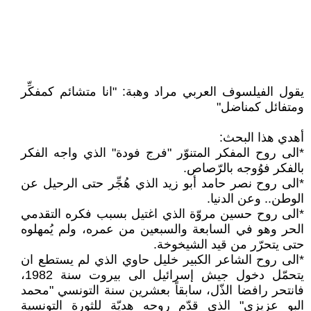
يقول الفيلسوف العربي مراد وهبة: "انا متشائم كمفكِّر
ومتفائل كمناضل"
أهدي هذا البحث:
*الى روح المفكر المتنوّر "فرج فودة" الذي واجه الفكر
بالفكر فوُوجه بالرّصاص.
*الى روح نصر حامد أبو زيد الذي هُجِّر حتى الرحيل عن
الوطن.. وعن الدنيا.
*الى روح حسين مروّة الذي اغتيل بسبب فكره التقدمي
الحر وهو في السابعة والسبعين من عمره، ولم يُمهلوه
حتى يتحرّر من قيد الشيخوخة.
*الى روح الشاعر الكبير خليل حاوي الذي لم يستطع ان
يتحمّل دخول جيش إسرائيل الى بيروت سنة 1982،
فانتحر رافضا الذّل، سابقاً بعشرين سنة التونسي "محمد
البو عزيزي" الذي قدّم روحه هديّة للثورة التونسية