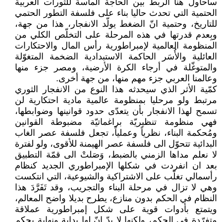
سأحاول هنا الربط بين الحاجة الماسة للثورات العربية
الحتمية التي تحدث حاليا بناء على فلسفة التطور الحتمي
للتاريخ، وحتمية انّ الضغط يولّد الانفجار، هذا من جهة،
وبِعدم قدرتها في هذه المرحلة على التخلّص الكلي من
المنظومة العالمية لإمبراطورية رأس المال والاحتكارات
العائلية والأُسَر الحاكمة الاستبدادية الضخمة المتغوّلة
والمتوغّلة في أرجاء الكرة الأرضية، ومصر جزء منها
وعالمنا العربي جزء مهم منها، من جهة أخرى.
كمّية الأثر الذي سيحدثه هذا النوع من الانفجار الثوري
مرتبط ولو مرحليا بمنظومة عالمية مادية احتكارية لن
تسمح لهذا الانفجار بأن يتعدّى حدود قوانينها وضوابطها،
فهي منظومة تنظيريّة براغماتيّة مضبوطة القوانين
ومُحكمة البناء، نظرياً وعملياً، تجعل فلسفة عصر الغاب
البدائية تتحوّل الى فلسفة عصر الهيمنة للأقوى، ولو لفترة
لا نعلم مداها الزمني بالضبط، وَصَلتْ الى قمّة التطبيق
بعد ان انفردت في شكلها الإمبراطوري الجديد كنظام
رأسمالي تغلّب على الاشتراكية والشيوعية، التي انتكست
وهي لا تزال في مرحلة البناء والتجريب، وقد تَفَرَّدَ هذا
النظام في الحكم بدون منازع، يطرح بديلا واضح المعالم،
ويتمتع بأدوات قوية على شكل إمبراطورية عملاقة
متفرّدة في الحكم، ولكنها لا بدّ انّ لها بداية ونهاية بحكم