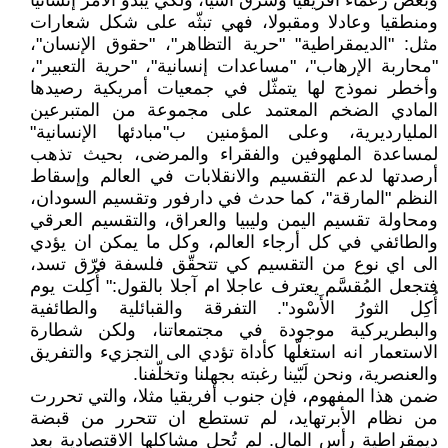
وبعض زعماء أفريقيا وشرق آسيا، ولكي يبدو الأمر إنسانيا
ومنطقيا وعادلا ومقبولا، فهي تبثّه على شكل شعارات
مثل: "الديمقراطية" "حرية التظاهر"، "حقوق الإنسان"،
"محاربة الإرهاب"، "مساعدات إنسانية"، "حرية التعبير"،
وأخطر نموذج لها يتمثّل في جمعيات أمريكية رصيدها
المادي الضخم المعتمد على مجموعة من المتبرعين
المليارديرية، وعلى المؤمنين ب"مبادئها الإنسانية"
لمساعدة الملهوفين والفقراء والمرضى، بحيث تذهب
أرصدتها لدعم التقسيم والانقلابات في العالم وإسقاط
النظم "المارقة"، كما حدث في دارفور وتقسيم السودان،
ومحاولة تقسيم اليمن وليبيا والعراق، والتقسيم العرقي
والطائفي في كل أرجاء العالم، وكل ما يمكن ان يؤدي
الى اي نوع من التقسيم كي تتحقّق فلسفة فرّق تسد،
فتجعل المُقسَّم يعترف عاجلا ام آجلا بالقول:" أُكِلت يوم
أُكِل الثورُ الأَسْود". التفرقة والقبائلية والطائفية
والبطريركية موجودة في مجتمعاتنا، ولكن شطارة
الاستعمار انه استغلّها كأداة تؤدي الى التجزيء والتفريق
والعنصرية، ونحن لَبّينا رغبته بجهلنا وتخلّفنا.
ضمن هذا المفهوم، فإن جنوب أفريقيا مثلا، والتي تحررت
من نظام الأبرتهايد، لم تستطع ان تتحرر من قبضة
ديمقراطية رأس المال. لم تُحل مشاكلها الاقتصادية بعد