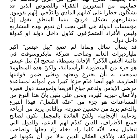
حمايتهم من المعوزين الفقراء واللصوص الذين قد
يشكّلون خطرا على كيانهم المادي والبَذْخي. إنّهم يقومون
بمشاريعهم بشكل فرديّ، بينما المنطق يقول إنّ
مؤسسات الدولة هي التي يجب ان تقوم بهذه المشاريع
وليس الأفراد المتصرّفون كدُول داخل دولة او كدولة
داخل دول.
قد يسأل سائل ولماذا لم تضع "بيل غيتس" اكبر
مليارديرات العالم وصاحب شركة مايكروسوفت في
قائمة الآنفي الذّكر؟ الإجابة بسيطة، صحيح انّ بيل غيتس
هو جزء من المنظومة الرأسمالية، ولكنّ هذه المنظومة
سمحت له بأن يخترع ويجتهد ويغنَى ضمن قوانينها
الصارمة، فهو أيضا قدّم جزءا كبيرا من أمواله لمساعدة
مرضى الإيدس ولدعم جياع أفريقيا ولحوسبة دول فقيرة
ولأعمال خيرية كثيرة، ونحن على يقين بأنّ هذا النوع من
المساعدات هو جزء من "عدّة الشّغل"، فهذا التبرع
والدعم يزيد من تحسين صورته، وبالتالي يزيد من أرباحه
ودعايته الإيجابية، ولكنّ الفائدة بالمجمل تكون لصالح
جميع الأطراف، للذين يُقدّم لهم الدعم، وللدول التي
تتعامل معه- لأنّه كلما زاد دخله زاد دخلها- ولصاحب
الشركة، ولآلاف العمّال الذين بدلا من أن يكونوا في