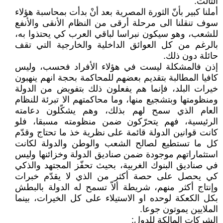
الثالث.
أملنا كبير بأنّ الثورة المصرية بعد أنْ بدأت بمحاسبة هؤلاء
سوف تنقلنا الى مرحلة أرقى من النظام الأنقى والأنفع
للشعب، وهو سيكون نبراسا لباقي العرب كي يحتذوا به،
بالرغم من كل العوائق الداخلية والخارجية التي تقف
حائلة دون ذلك.
إذن فالمشكلة ليست في هؤلاء الأفراد فحسب، وليس
كافيا المطالبة بتقديم بعضهم للمحاكمة بحجة انهم ينهبون
خيرات البلد، فإنما هم يفعلون ذلك بتفويض من الدولة
ومنظومتها وبتشجيع منها، وما محاكمتهم الا تبرئة للنظام
العام الذي سمح لهم بذلك، وهم يشكّلون دعامته
الرئيسية، فهم يتحرّكون ضمن منظومته مسبقا، فلو
كانت قوانين الدولة قائمة على نظرية خذ ما تحتاج وقدّم
كل ما تستطيع لصالح الشعب والوطن والدولة لكانت
استثماراتهم موجودة ضمن صناديق الدولة وخزائنها وليس
في صناديق البنوك الغربية، بحيث تحفّز المجتهد والذكي
كي يحصل على حصة أكثر من الذي لا يقدّم خبرات
وإنتاج أكثر منهم، شريطة ألاّ تسمح له الدولة بالبطش
بكل الكعكة لوحده او الاستيلاء على كل الخيرات، بينما
الملايين يموتون جوعا.
الشركات المالكة للدول: