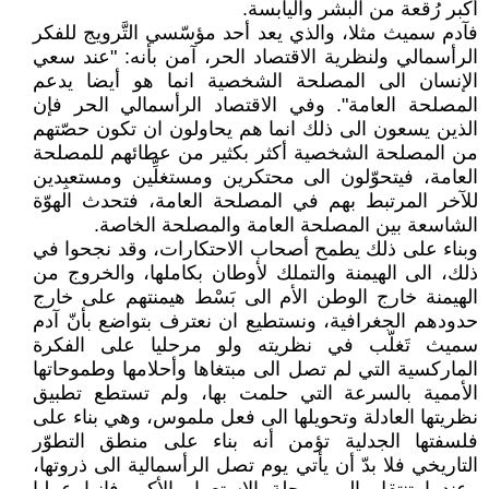
أكبر رُقعة من البشر واليابسة.
فآدم سميث مثلا، والذي يعد أحد مؤسّسي التَّرويج للفكر
الرأسمالي ولنظرية الاقتصاد الحر، آمن بأنه: "عند سعي
الإنسان الى المصلحة الشخصية انما هو أيضا يدعم
المصلحة العامة". وفي الاقتصاد الرأسمالي الحر فإن
الذين يسعون الى ذلك انما هم يحاولون ان تكون حصّتهم
من المصلحة الشخصية أكثر بكثير من عطائهم للمصلحة
العامة، فيتحوّلون الى محتكرين ومستغلِّين ومستعبِدين
للآخر المرتبط بهم في المصلحة العامة، فتحدث الهوّة
الشاسعة بين المصلحة العامة والمصلحة الخاصة.
وبناء على ذلك يطمح أصحاب الاحتكارات، وقد نجحوا في
ذلك، الى الهيمنة والتملك لأوطان بكاملها، والخروج من
الهيمنة خارج الوطن الأم الى بَسْط هيمنتهم على خارج
حدودهم الجغرافية، ونستطيع ان نعترف بتواضع بأنّ آدم
سميث تَغلّب في نظريته ولو مرحليا على الفكرة
الماركسية التي لم تصل الى مبتغاها وأحلامها وطموحاتها
الأممية بالسرعة التي حلمت بها، ولم تستطع تطبيق
نظريتها العادلة وتحويلها الى فعل ملموس، وهي بناء على
فلسفتها الجدلية تؤمن أنه بناء على منطق التطوّر
التاريخي فلا بدّ أن يأتي يوم تصل الرأسمالية الى ذروتها،