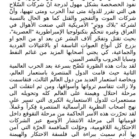
نفوذ الخصخصة بشكل مهول لدرجة انّ شركات السّلاح
هي التي تقرر للدولة متى تبدأ الحرب ومتى تنهيها، وأنّ
شركات الموت والتفجير والقتل كما هو الحال بالنسبة
لشركة "بلاك ووتر" الأمريكية التي صنعت الأهوال في
العراق وغيره تتحكّم بتكنولوجيا الإمبراطورية "العصرية"،
بحيث تقتل وتفجّر آلاف البشر عن بعد او من الجو او
بزرع كل أنواع العبوات الناسفة او بالاغتيالات الفردية
والجماعية، كي يجني أصحابها المزيد من غنائم النفط
وسبايا الحروب والنصر المبين.
لقد بدأت هذه الصّورة تتّضّح بسرعة بعد الحرب العالمية
الثانية حيث قامت الدول المنتصرة باستعمار العالم،
وبخاصة استعمار العديد من دول العالم الثالث، فتقاسمت
ولا زالت تتقاسم ثرواتها وأسواقها، ومن ثم انتقلت الى
مرحلة احتلال وهيمنة على العالم كله وتحويله الى
مستعمرات للدول الاستعمارية الكبرى التي تسير على
نهج أصحاب النظرية الرأسمالية المنتصرة فِكراً وعَملاً.
لقد تحرّرت هذه الأُسر الحاكمة من مرحلة التقوقع داخل
قومياتها الى مرحلة الانتشار الأوسع عبر الشركات
الاحتكارية اللاقومية، وحوّلت المنافسة الحرّة التي آمن
بها آدم سميث ببراءة الى فلسفة الاحتكار والهيمنة