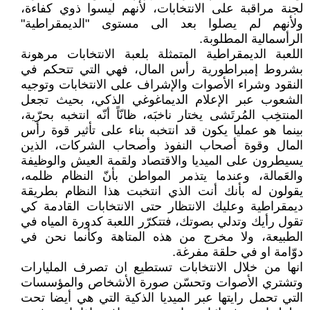
لجنة مراقبة على الانتخابات، لأنهم ليسوا ذوي كفاءة،
ولأنهم لم يصلوا بعد الى مستوى "الديمقراطية"
الرأسمالية المطلوبة.
اللعبة الديمقراطية المتمثلة بلعبة الانتخابات مرهونة
بشروط إمبراطورية رأس المال، فهي التي تتحكم في
النقود وشراء الأصوات والإشراف على الانتخابات وتوجيه
الشعوب عبر الإعلام الديماغوغي الذكي، بحيث تجعل
المنتخِب المُرتَشى يختار ناخبَه، ظانّاً أنّه انتخبه بحرّية،
بينما هو عمليا يكون قد انتخبه بناء على تأثير قوة رأس
المال وقوة أصحاب النفوذ وأصحاب الشركات، الذين
يسيطرون على الميديا والاقتصاد ولقمة العيش والوظيفة
والعَمالة، وعندما يتذمر المواطن بأنّ النظام ظلمه،
يقولون له بأنك أنت الذي انتخبت هذا النظام بطريقة
ديمقراطية وعليك الانتظار حتى الانتخابات القادمة كي
تقول رأيك وتدلي بصوتك، فتتكرّر اللعبة كدورة المياه في
الطبيعة، ولا مخرج من هذه المتاهة وكأنما نحن في
دوّامة او في حلقة مفرغة.
انها من خلال الانتخابات تستطيع ان تصرف المليارات
وتشتري الأصوات وتحسّن صورة الأشخاص والمؤسسات
التي تحمل رايتها عبر الميديا الذكية التي هي أيضا تحت