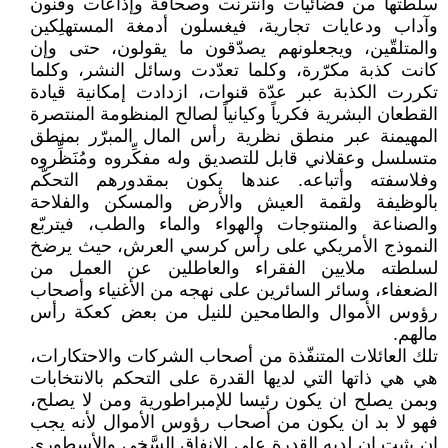
سلطتها من فضائيات وانترنت وصحافة وإذاعات وفنون
وآداب ودعايات تجارية، فيغسلون أدمغة المستهلِكين
والمتلقّين، ويجعلونهم يصدّقون ما يقولون، حتى وإن
كانت كذبة مكرّرة، وكلما تعدّدت وسائل النشر، وكلما
تكررت الكذبة عبر عدّة قنوات، ازدادت إمكانية قيادة
القطعان البشرية فكرياً وكيانياً لصالح المنظومة المنتصرة
المهيمنة عبر منطق نظرية رأس المال المبرّر بمنطق
متسلسل وعقلاني قابل للتصديق وله مفكِّروه ومُنَظِّروه
وفلاسفته وأتباعه. عندها يكون بمقدورهم التحكّم
بالوظيفة ولقمة العيش والأرض والمسكن والفلاحة
والصناعة والمنتوجات والهواء والماء والطب، فيتربّع
النموذج الأمريكي على رأس كرسي العرش، حيث يرضخ
لسلطته ملايين الفقراء والعاطلين عن العمل من
الضعفاء، وسائر السائرين على نهجه من الأغنياء وأصحاب
رؤوس الأموال والطامحين للنيل من بعض كعكة رأس
مالهم.
تلك العائلات المتنفّذة من أصحاب الشركات والاحتكارات،
هي هي ذاتها التي لديها القدرة على التحكم بالانتخابات
وبمن يصلح ان يكون رئيسا للإمبراطورية ومن لا يصلح،
فهو لا بد ان يكون من أصحاب رؤوس الأموال لأنه يجب
ان يثبت ان لديه القدرة على الإنفاق السَّخِي والأسطوري