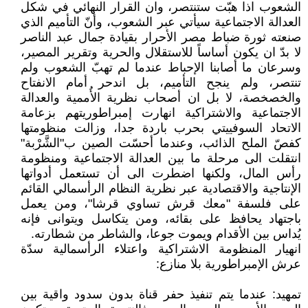
الشعوب اذا هبّت ستنتصر، وان القرار النهائي في شكل
العدالة الاجتماعية سيأتي عبر الشعوب، وأنّ التأميم الذي
صنعته ثورة ضباط مصر الأحرار بقيادة جمال عبد الناصر
لا بدّ ان يكون أساساً للاستقلال والحرية وتقرير المصير،
وسرعان ما أصابنا الإحباط عندما لم تهبّ الشعوب ولم
تنتصر، ولم ينجح التأميم، بل اندحر أمام الانفتاح
والخصخصة، لا بل ان أصحاب نظرية الأُممية والعدالة
الاجتماعية والاشتراكية انهارت إمبراطوريتهم بزعامة
الاتحاد السوفييتي بحرب باردة جدا، وزالت منظومتها
كفصّ الملح الذائب، وعندما أحسّت الصين ب"الشَّرْبة"
انتقلت الى مرحلة ما بين العدالة الاجتماعية ومنظومة
رأس المال، ولكنها اضطرت الى أن تستعمل أدواتها
الإنتاجية والاقتصادية عبر نظرية النظام الرأسمالي القائم
على فلسفة "معك قرش تساوي قرشا"، ومن يعمل
باجتهاد يحافظ على بقائه، ومن يتكاسل ويتوانى فإنه
يُداس بين الأقدام ويموت جوعا، والشاطر من شطارته.
انهيار المنظومة الاشتراكية واعتلاء الرأسمالية سدّة
عرش الإمبراطورية بلا منازع:
تمهيد: عندما يتم تنفيذ حفر قناة بدون سدود واقية بين