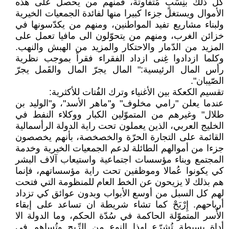
كل ذلك بنِسَبٍ مُتفاوتة، فمنهم من يحصل على هذه
الأموال ويستغل جزءا كبيرا منها لفائدة الجمعيات الخيرية
ولبناء مشاريع تفيد المواطنين، ومنهم من يكدّسونها في
خزائن الغرب، ومنهم من يتحوّلون الى مافيا تعمل على
المزيد من الدّمار والاحتكار والمزيد من الهبش والنهب.
وكلما ازدادوا غِنى ازداد الفقراء فقراً بموجب نظرية
رأس المال الرئيسية:" المال يجرّ المال والقَمل يجرّ
الصّيبان".
تقسيم الكعكة بين الأغنياء وترك الفُتات للأكثرية:
عندما يعلن "رامي مخلوف" و"ماهر الأسد"، و"الوليد بن
طلال" وغيرهم من المتموّلين الكبار ووكلاء النفط في
الخليج العربي، الذين يعملون تحت راية الدولة الرأسمالية
القائمة على التجارة الحرّة والخصخصة، بأنهم يخصصون
جزءا من أموالهم الطائلة لدعم الجمعيات الخيرية وخدمة
المجتمع وبناء مؤسسات اجتماعية واستيعاب آلاف البشر
كي يكونوا عُمالا وموظفين تحت راية مؤسساتهم، فإنما
هم بذلك لا يزيحون عن الخط العام للمنظومة التي فتحت
لهم كل السبل من أوسع الأبواب وبدون عوائق كي تزداد
أرباحهم. إِرْبَحْ كما تشاء شريطة ان تساعد على إبقاء
الأُسر المتموّلة الحاكمة في سُدّة الحكم، وما الدولة الا
أداة بسيطة تُشرّع لهذا النوع من الرِّبح وتُساهم في