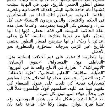
منطق التطور الحتمي للتاريخ، فهي في النهاية سيثبت
فشلها أمام حاجة غالبية البشر للعدالة الاجتماعية وللحرية
الناقضة للعبودية، ورفضهم لتلك القلة من المستأثرين
في الحكم والاقتصاد، والذين يريدون الاستيلاء على كل
شيء، والبطش بكل الوليمة بمفردهم، وعندما تصل هذه
القلّة الحاكمة المهيمنة الى قمّة الخطر، فإنها إما انها
ستدمّر ذاتها مع غيرها متذرّعة بفلسفة "عَلَيّ وعلى
أعدائي يا ربّ"، او انها سترضخ لمسار التطور الحتمي
للتاريخ عبر الرّقي بدرجاته المتَحوّرة والمتطورة نحو
الأفضل.
انها منظومة لا تعتمد على قيم أخلاقية إنسانية مثل:
"التعاطف مع"، "المساواة"، "حقوق الإنسان"،
"الاشتراكية"، " الغزارة في الانتاج والعدالة في التوزيع"،
"الطِّبابة المجّانية"، "التعليم المجاني"، "حرّية الاعتقاد"،
"حرّية التعبير"..الخ، بقدر محاولتها استغلال هذه المفاهيم
كشعارات نفعية كي تلعب على عقول الضعفاء كي
تبقيهم فيما هم عليه، فتنفّسهم قَولاً، فيُنَفَّسون فعلاً الى
حين يتحكّم هؤلاء المهيمنون بكل شيء..
لقد تربّينا لفترة وبشكل حاد بين هذين النموذجين، وقد
عشنا فترة التوازن بينهما، وكنا على قناعة تامة بأن