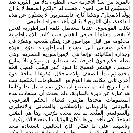
بالمزيد من شدّ الأحزمة على البطون بدلا من الثورة ضد
المسبّبين لنا في الجوع"، فقلت له: "ولكن الضغط لا بدّ ان
يولّد الانفجار". وهكذا كان، فالمصريون لا يشذّون عن هذه
القاعدة، وأنّ التاريخ لا بدّ ان يأخذ مجراه الطبيعي.
صُلب الموضوع: عندما نستعمل كلمة إمبراطورية فنحن
لا نقصد معناها الحرفي القديم حيث كانت الإمبراطورية
محكومة من قبل إمبراطور فرد يتمتّع بقدسية وبتفرّد في
الحكم ويسعى الى توسيع إمبراطوريته بقوّة نفوذه
وجدارة إمكانياته، وإنما هي الإمبراطورية العصرية، وهي
نظام حكم قويّ لدرجة انّه يستطيع ان يتوسّع بلا منازع
حقيقي، فينتشر فيصبح ذا نفوذ كبير فيَغْنى فَيَصِل قمّة
مجده ثم يبدأ بالضعف والاضمحلال، مُفْرِغاً الساحة لقوة
أخرى تأتي مكانه. هذا النوع من المنظومات الحُكمية ثبت
عبر التاريخ انه لم يستطع ان يكرّر نفسه، بل بدا وكأنما
هو عبارة عن دورة بالمناوبة، ولم يحدث أن استعادت هذه
المنظومات مجدها مرّتين. فنظام الحكم الفرعوني
واليوناني والروماني والإسلامي والعثماني والانجليزي
والسوفييتي المتّحد لم يُعِد مجدَه مرّتين، وها هي الصّين
تستعدّ لكي تأخذ دورها مكان الولايات المتحدة الأمريكية.
وتأسيسا على ما تقدّم، فإن الحالمين باستعادة مجد
الحضارة الإسلامية عن طريق استعادة نموذج الحكم