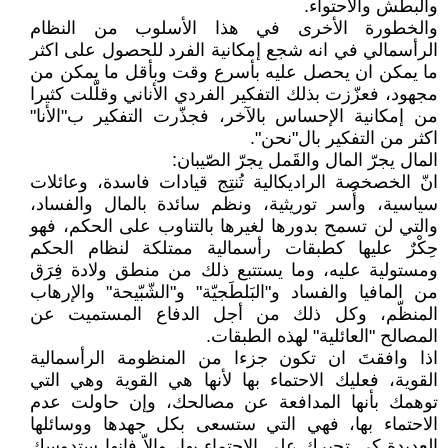
والبطش والاحتواء.
والخطورة الأخرى في هذا الأسلوب من النظام
الرأسمالي في انه شجع إمكانية الفرد للحصول على اكثر
ما يمكن ان يحصل عليه بأسرع وقت وبأقل ما يمكن من
مجهود، فعزّزت بذلك التفكير الفردي الأناني وقلّلت كثيرا
من إمكانية الإحساس بالآخر، فجذّرت التفكير ب"الأنا"
اكثر من التفكير بال"نحن".
المال يجرّ المال والقَمل يجرّ الصّيبان:
انّ الخصخصة الراديكالية تُنتِج قيادات فاسدة، وعائلات
سياسية، وأُسر توريثية، ونظم سائدة بالمال والفساد،
والتي لن تسمح بدورها لغيرها بالتناوب على الحكم، فهو
حِكْرٌ عليها كطبقات رأسمالية ممتلكة لنظام الحكم
ومستولية عليه، وما يستتبع ذلك من منطق ولادة فِرَق
من المافيا والفساد و"البَلطَجيّة" و"الشّبّيحة" والإرهاب
المنظّم، وكل ذلك من أجل الدفاع المستميت عن
المصالح "العائلية" لهذه الطبقات.
اذا وافقتَ ان تكون جزءا من المنظومة الرأسمالية
القوية، فعليك الاحتماء بها لأنها هي القوية وهي التي
توهمك بأنها المدافعة عن مصالحك، وإن حاولت عدم
الاحتماء بها، فهي التي ستسعى بكل جهدها ووسائلها
العديدة كي تجبرك على الاحتماء بها، وإلاّ فإنها ستدوسك