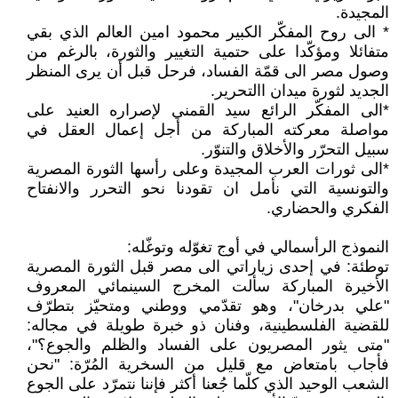
المجيدة.
* الى روح المفكّر الكبير محمود امين العالم الذي بقي
متفائلا ومؤكّدا على حتمية التغيير والثورة، بالرغم من
وصول مصر الى قمّة الفساد، فرحل قبل أن يرى المنظر
الجديد لثورة ميدان االتحرير.
*الى المفكّر الرائع سيد القمني لإصراره العنيد على
مواصلة معركته المباركة من أجل إعمال العقل في
سبيل التحرّر والأخلاق والتنوّر.
*الى ثورات العرب المجيدة وعلى رأسها الثورة المصرية
والتونسية التي نأمل ان تقودنا نحو التحرر والانفتاح
الفكري والحضاري.
النموذج الرأسمالي في أوج تغوّله وتوغّله:
توطئة: في إحدى زياراتي الى مصر قبل الثورة المصرية
الأخيرة المباركة سألت المخرج السينمائي المعروف
"علي بدرخان"، وهو تقدّمي ووطني ومتحيّز بتطرّف
للقضية الفلسطينية، وفنان ذو خبرة طويلة في مجاله:
"متى يثور المصريون على الفساد والظلم والجوع؟"،
فأجاب بامتعاض مع قليل من السخرية المُرّة: "نحن
الشعب الوحيد الذي كلّما جُعنا أكثر فإننا نتمرّد على الجوع