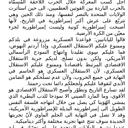
أجل كسب المعركة خلال الحرب اللاحقة المُسمّاه
بالحرب الباردة بين القوتين العظميين، الى حين استأثرت
الولايات المتحدة بالنصر لنفسها، ومنذ ذلك الحين وهي
تتربّع على عرش أكبر إمبراطورية في التاريخ، لأنها
أصبحت إمبراطورية كونية وليست إمبراطورية لجزء
معيّن من الكرة الأرضية.
قالوا لليابانيين: قواعدنا العسكرية مزروعة في بلدكم
وممنوع عليكم الاستقلال العسكري، وإذا أردتم النهوض،
فما عليكم سِوى تقليدنا وانتهاج النموذج الرأسمالي
الأمريكي، ولكن بدون تسلّح. لديكم حرية الاستقلال
الاقتصادي المرتبط باقتصادنا وممنوع عليكم الاستقلال
العسكري، لأن الاستقلال العسكري هو الحاسم في
النهاية في جميع الحروب، ولأن عدم تسلّحكم هو الضامن
الأبدي لتفوقنا عليكم ولجعلكم دائما تحت رحمتنا.
لقد تسارع التاريخ وتطوّر وأصبح الاستقلال الاقتصادي هو
الأقوى، وما المارد الصيني الا نموذجا للدب البطيء الذي
يمشي الهُوَينا كي يصل من خلال انتهاجه فلسفة النفس
الطويل الى إمبراطوريته البديلة للإمبراطورية الأمريكية،
وقد لا تصل في النهاية الى الحلم الماوي لأنّ تجربتها
الجديدة سوف تنتج عنها تجربة مختلفة وأكثر ديناميكية.
عندما تشرف الولايات المتحدة على اي تحرّك في اية