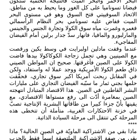
البحر الأحمر والبحر الميت فالنتيجة الحتمية ستكون
فيضانا تسوناميا على كل الغور وما يحيط به من مناطق.
الاتحاد السوفييتي فتح السوق وهو في مستوى البحر
الميت ففاض عليه تسونامي بحر النظام الرأسمالي
فغمره وغمرت مياه سوق الكولا وتجارة الجنس والجينس
والمارلبورو والمافيا، فانهار سدّ جدار برلين أمام الفيضان
المفاجيء.
عندما وقفت مادلين اولبرايت في وسط بكين ورقصت
مع الصينيين وهي تحمل زجاجة الكوكاكولا بيدها فاضت
الكولا على الصين فأغرقتها. صحيح ان المواطن الصيني
ذاق طعم الكولا الأمريكية ووجد عملا له واستفاد، ولكن
في المقابل ربحت أمريكا اكبر سوق تجاري، فحقّقت
حلمها بجني ثمار ما سبّبه الفيضان التجاري على مليارات
البشر القاطنين في الصين. هذا الاقتصاد المتبادل انتهجته
الصين بمغامرة أدّت الى رفع مستواها الاقتصادي، مع
يقينها بأنّ جزءا كبيرا من طاقاتها البشرية الإنتاجية تصبّ
في خزنة الاحتكارات الغربية، متأملة أن تتخطى هذه
المرحلة كي تنتقل الى مرحلة السيادة الذاتية.
****
ماذا بقي من الاشتراكية الماويّة في الصين الحالية؟ ماذا
بقي من صفة الاشتراكية الملتصقة اسماً فقط بالحزب