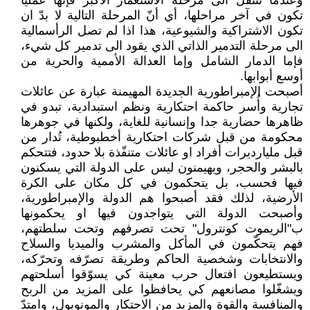
وعندما تنتقل الى مرحلة الاستعمار الأكبر فإنها عمليا
تكون في آخر مراحلها، أي أنّ المرحلة التالية لا بدّ ان
تكون الاشتراكية والشيوعية، هذا اذا لم تصل الرأسمالية
الى مرحلة التدمير الذاتي الذي يقود الى تدمير كل شيء،
فإما الدمار الشامل وإما العدالة الأممية والحرية من
أوسع أبوابها.
أصبحت الإمبراطورية الجديدة المهيمنة عبارة عن عائلات
تجارية وأُسر حاكمة احتكارية ونظم استبدادية، تبدو في
ظاهرها حضارية جدا وإنسانية للغاية، ولكنها في جوهرها
محكومة من قبل شركات احتكارية أخطبوطية، تُدار من
قبل مليارديرات أفراد او عائلات متنفّذة بلا حدود، فتتحكم
بالبشر والحجر، ويهيمنون ليس على الدولة التي يسكنون
فيها فحسب، بل يتحكمون في كل مكان على الكرة
الأرضية، لذلك فقد أصبحوا هم الدولة والإمبراطورية،
وأصبحت الدولة التي يتواجدون فيها او يحكمونها
ب"الريموت كونترول" تحت تصرفهم وتحت سلطتهم،
فهم يتحكّمون في المأكل والمشرب والميديا والسلاح
والانتخابات وشخصية الحاكم وطريقة تصرّفه وتحرّكه،
ويستطيعون افتعال حرب معينة كي يسوّقوا أسلحتهم
ويشغّلوا مصانعهم كي يحافظوا على المزيد من الربح
والمنافسة والقوة والمزيد من الاحتكار والمونوبول، وامتدّ