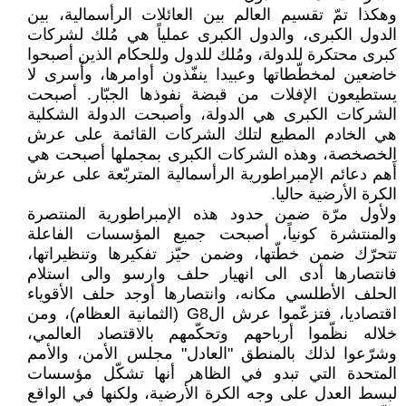
وهكذا تمّ تقسيم العالم بين العائلات الرأسمالية، بين
الدول الكبرى، والدول الكبرى عملياً هي مُلك لشركات
كبرى محتكرة للدولة، ومُلك للدول وللحكام الذين أصبحوا
خاضعين لمخطّطاتها وعبيدا ينفّذون أوامرها، وأَسرى لا
يستطيعون الإفلات من قبضة نفوذها الجبّار. أصبحت
الشركات الكبرى هي الدولة، وأصبحت الدولة الشكلية
هي الخادم المطيع لتلك الشركات القائمة على عرش
الخصخصة، وهذه الشركات الكبرى بمجملها أصبحت هي
أَهم دعائم الإمبراطورية الرأسمالية المتربّعة على عرش
الكرة الأرضية حاليا.
ولأول مرّة ضمن حدود هذه الإمبراطورية المنتصرة
والمنتشرة كونياً، أصبحت جميع المؤسسات الفاعلة
تتحرّك ضمن خطّتها، وضمن حيّز تفكيرها وتنظيراتها،
فانتصارها أدى الى انهيار حلف وارسو والى استلام
الحلف الأطلسي مكانه، وانتصارها أوجد حلف الأقوياء
اقتصاديا، فتزعّموا عرش الG8 (الثمانية العظام)، ومن
خلاله نظّموا أرباحهم وتحكّمهم بالاقتصاد العالمي،
وشرّعوا لذلك بالمنطق "العادل" مجلس الأمن، والأمم
المتحدة التي تبدو في الظاهر أنها تشكّل مؤسسات
لبسط العدل على وجه الكرة الأرضية، ولكنها في الواقع