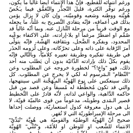
ورغم انتمائه للقطيع، فإنّ هذا الانتماء أيضا غالباً ما يكون،
ورغم توفُّر الكثرة، قليلَ التّجذُّر والتّعَمُّق فيما يـَخُصّ
هُوِيَّته ووطنه وشعبه وقوميّته، وإن كان لا يزال يؤمن
بذلك في أعماقه، فإنّه يتفادى التَّصريح به عَلَناً، ما يجعله
مع الوقت قريباً من مرحلة التَّنازل عنه. وبما أنّه غالباً قد
صُمِّم او اضطُرّ مرغماً او بلا-إرادته، على الاكتفاء بوعْيه
المحدود، وبفكره الضَّحل، وبثقافته الهَشّة، فإنّه يتولّى
أمرَ الرّقابة على ذاته وعلى تحرّكاته، وعلى لُزومه الحذَر
في طريقة تفكيره وطريقة تعبيره كلاميّاً، وبالتّالي فإنّه
يقوم بكلّ ذلك بإرادته الذّاتيّة بدون أن يَطلب منه أحد
ذلك، فهو "واعٍ!؟" لخطورة خروجه عن المطلوب وعن
"النّظام" الـمَرسوم له لكي لا يخرج عن المطلوب. كل
ذلك سينعكس على نوع الهُوِيَّة المـُهَجَّنة التي سينتهجها،
والتي قد تكون مُخطَّطة له مُسبقاً وعن قصد من قبل
حاكمه الدَّاهية، والواعي لذاته، لأنّه قادرٌ على التَّخطيط
قصير الـمَدى وطويله، مدعوماً من قوى عالميّة قويّة، لا
بل هي دول معروفة كدول استعماريّة، ووصلت إحداها
الى مرحلة الإمبراطوريّة التي لا تُقهر.
صحيح أنّ الهُوِيَّة الوطنيّة والقوميّة هي هُوِيَّة "تُبَدِّيْ"
الانتماء للشَّعب او للوطن او للأمّة، و"تُثَنِّي" الهُوِيَّة