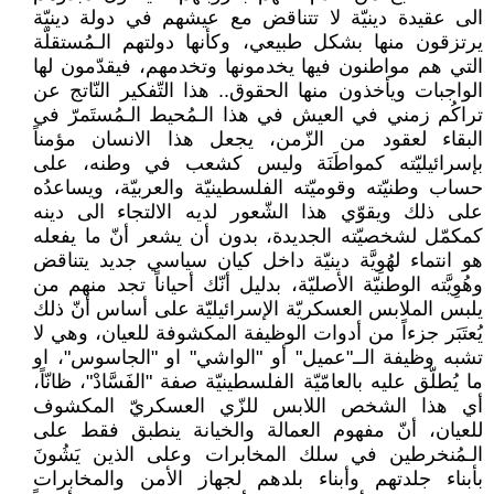
الى عقيدة دينيّة لا تتناقض مع عيشهم في دولة دينيّة
يرتزقون منها بشكل طبيعي، وكأنها دولتهم الـمُستقلّة
التي هم مواطنون فيها يخدمونها وتخدمهم، فيقدّمون لها
الواجبات ويأخذون منها الحقوق.. هذا التّفكير النّاتج عن
تراكُم زمني في العيش في هذا الـمُحيط الـمُستَمرّ في
البقاء لعقود من الزّمن، يجعل هذا الانسان مؤمناً
بإسرائيليّته كمواطَنَة وليس كشعب في وطنه، على
حساب وطنيّته وقوميّته الفلسطينيّة والعربيّة، ويساعدُه
على ذلك ويقوّي هذا الشّعور لديه الالتجاء الى دينه
كمكمّل لشخصيّته الجديدة، بدون أن يشعر أنّ ما يفعله
هو انتماء لهُوِيَّة دينيّة داخل كيان سياسي جديد يتناقض
وهُوِيَّته الوطنيّة الأصليّة، بدليل أنّك أحياناً تجد منهم من
يلبس الملابس العسكريّة الإسرائيليّة على أساس أنّ ذلك
يُعتَبَر جزءاً من أدوات الوظيفة المكشوفة للعيان، وهي لا
تشبه وظيفة الــ"عميل" أو "الواشي" او "الجاسوس"، او
ما يُطلّق عليه بالعامّيّة الفلسطينيّة صفة "الفَسَّادْ"، ظانّاً،
أي هذا الشخص اللابس للزّي العسكريّ المكشوف
للعيان، أنّ مفهوم العمالة والخيانة ينطبق فقط على
الـمُنخرطين في سلك المخابرات وعلى الذين يَشُونَ
بأبناء جلدتهم وأبناء بلدهم لجهاز الأمن والمخابرات