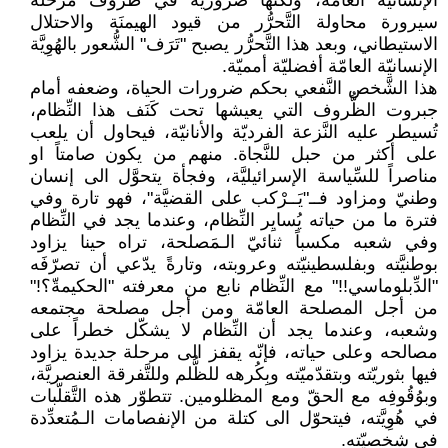
الإنسانيّة العامّة، ولكنّها ضروريّة في ظروف مرحلة
سيرورة محاولة التَّحرُّر من قيود الهيمنَة والاحتلال
الاستيطاني، وبعد هذا التَّحرُّر يصبح "تَرَف" الشُّعور بالهُوِيَّة
الإنسانيّة العامّة أفضليّة أمميّة.
هذا الشَّخص النَّفعي بحكم ضرورات الحياة، وضعفه أمام
جبروت الظُّروف التي يعيشها تحت كَنَف هذا النِّظام،
تُسيطر عليه النَّزعة الفرديّة والأنانيّة، فيحاول أن يلعب
على أكثر من حبل للنَّجاة. منهم من يكون صامتاً او
مناصراً للسِّياسة الإسرائيليَّة، وفجأة يتحوَّل الى إنسان
وطنيّ ومزاود فــ"يَــرْكب على القضيَّة"، فهو تارة وفي
فترة ما من حياته يُسايِر النِّظام، وعندما يجد في النِّظام
وفي شعبه مكسباً ثنائيّ الـمَصلحة، تراه حينا يزاود
بوطنيَّته وبفلسطينيّته وعروبته، وتارةً يدّعي أن تصرّفَه
"الدِّبلوماسي!!" مع النِّظام نابع من معرفته "الحكيمةّ؟!"
من أجل المصلحة العامّة ومن أجل مصلحة مجتمعه
وشعبه، وعندما يجد أن النِّظام لا يشكّل خطراً على
مصالحه وعلى حياته، فإنّه يقفز الى مرحلة جديدة يزاود
فيها بثوريّته وبتقدّميّته وبِكُرهه للظُّلم وللتَّفرقة العنصريَّة،
وبوُقُوفِه مع الحقّ ومع المظلومين. تتطوّر هذه التَّقلّبات
في هُوِيَّته، فيتحوّل الى كتلة من الإنفصامات الـمُتعدِّدة
في شخصيّته.