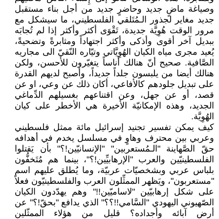
وصياغة ماضٍ جديد وحاضرٍ جديد من أجل بناء مستقبل
جديد مغاير لجذور الـمُتَلقي الفلسطيني، ما سيشكل مع
مرور الوقت هُوِيَّة جديدة، تَقْوَى أكثر وأكثر إذا لم تُجابَه
ببديل آخر أقوى وأذكى وأكثر اجتهاداً ومثابرةً وتضحيةً،
يُعيد مجرى مياه الكيان الهُوِيَّاتي وتيّاره النّقيّ الى مجاريه
الصَّافية. صحيح أنّ هنالك أناساً يتغيّرون للأحسن، ولكن
هنالك أيضا من يلبسون جلداً جديداً، وأصبح لديهم القدرة
على تبديل جلودهم كالأفاعي، أكان ذلك عن وعي، او عن
قصد، أو عن جهل، وعن اقتناعهم بغسيلهم الدِّماغي
الجديد، وهذه الإمكانيّة الأخيرة هي الأخطر على كيان
الهُوِيَّة.
كيف يمكن تفسير تجنيد إسرائيل مائة ممثل فلسطيني
وعربي بين محترف وهاوٍ في مسلسل يخدم في أهدافه
حقّ الصَّهاينة "الـمُستعربين" "الإنسانيّين!؟" بأن يَقتلوا
الفلسطينيّين والعرب "الإرهابيِّين!؟"، بينما هم مُتَخفُّون
بلباس عربي وبشخصيّات عربيّة، وما يُطلق عليهم اسم
"مستعربون"، ويَظهر الممثِّلون العرب والفلسطينيّون فعلاً
على شكل إرهابيّين "لاساميّين!!" وهم يهدّدون الكيان
الصّهيوني اليهودي "السَّامي!!؟؟" الذي يدافع "بحقّ!؟" عن
أرض آبائه وأجداده؟ قليل من هؤلاء الممثّلين