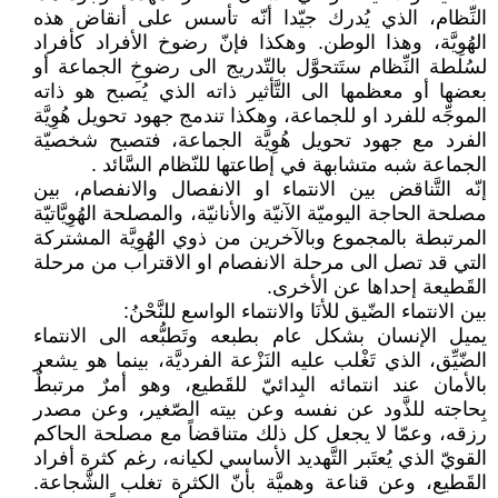
النِّظام، الذي يُدرك جيّدا أنّه تأسس على أنقاض هذه
الهُوِيَّة، وهذا الوطن. وهكذا فإنّ رضوخ الأفراد كأفراد
لسُلطة النِّظام ستَتحوَّل بالتّدريج الى رضوخِ الجماعة أو
بعضها أو معظمها الى التَّأثير ذاته الذي يُصبح هو ذاته
الموجِّه للفرد او للجماعة، وهكذا تندمج جهود تحويل هُوِيَّة
الفرد مع جهود تحويل هُوِيَّة الجماعة، فتصبح شخصيّة
الجماعة شبه متشابهة في إطاعتها للنّظام السَّائد .
إنّه التَّناقض بين الانتماء او الانفصال والانفصام، بين
مصلحة الحاجة اليوميّة الآنيّة والأنانيّة، والمصلحة الهُوِيَّاتيّة
المرتبطة بالمجموع وبالآخرين من ذوي الهُوِيَّة المشتركة
التي قد تصل الى مرحلة الانفصام او الاقتراب من مرحلة
القَطيعة إحداها عن الأخرى.
بين الانتماء الضّيق للأنَا والانتماء الواسع للنَّحْنُ:
يميل الإنسان بشكل عام بطبعه وتَطبُّعه الى الانتماء
الضّيِّق، الذي تَغْلب عليه النَزْعة الفرديَّة، بينما هو يشعر
بالأمان عند انتمائه البِدائيّ للقَطيع، وهو أمرٌ مرتبطٌ
بِحاجته للذَّود عن نفسه وعن بيته الصّغير، وعن مصدر
رزقه، وعمّا لا يجعل كل ذلك متناقضاً مع مصلحة الحاكم
القويّ الذي يُعتَبر التَّهديد الأساسي لكيانه، رغم كثرة أفراد
القَطيع، وعن قناعة وهميَّة بأنّ الكثرة تغلب الشَّجاعة.