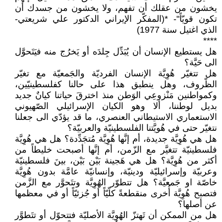
يخشون من عقلك أن تفهم، ولا يخشون من جسدك أن
تكون قويّاً"- *(المفكّر الإيراني الدكتور علي شريعتي-
الذي اغتيل سنة 1977)
****
هل يستطيع الإنسان أن يُبَدِّل جِلدَه أو يَخرُج منه فيَتَحوَّل
الى حَيَّة؟
هل تتغيّر هُوِيَّة الإنسان الفرديّة والجَمعيّة مع تغيّر
الظّروف، وهل ينطبق هذا على حالنا كفلسطينيّين،
وكمواطنين مَنْزوعِي الوَطن منذ اخترقَ حياتنا كيانٌ جديد
بديل لوطننا، ألا وهو الكيان الإسرائيلي الصّهيوني
الاستعماري الاستيطاني العنصري، ما قد يؤدّي الى جعلنا
نتغيّر حتى في هُويَّتنا الفلسطينيّة والعربيّة؟
هل هي هُوِيَّة جديدة، أم إنَّها هُوِيَّة مُتجَدِّدة؟ هل هي هُوِيَّة
فلسطينيّة تتغيَّر مع الزّمن، أم إنَّها أصبحت خليطاً من
أكثر من هُوِيَّة؟ هل هي هَجينة بَيْن بَيْن، بينَ فلسطينيّة
وعربيّة وإسرائيليّة ودينيّة، وإنسانيّة عامَّة بدون هُوِيَّة
خاصّة او جَمعيَّة؟ هل تتطوّر الهُوِيَّة وتتَحوَّر مع الزَّمن
فتصبح هُوِيَّة أُخرى منقطعةً كلّيّاً أو جُزئيّاً أو في معظمها
عن أصلها؟
هل من الممكن أن تَهتزّ الهُوِيَّة الأصليّة فتتحوّل أو تتَطوَّر