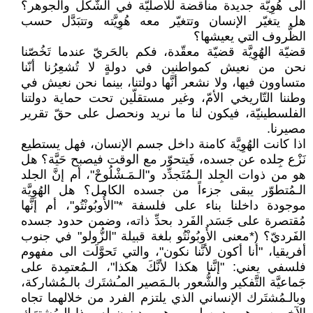
الى هُوِيَّة جديدة مناقضة للأصليّة في الشَّكل والجوهر؟
هل يتغيّر الإنسان وتتغيّر معه هُوِيَّته وتتبَدَّل حسب
الظُّروف التي يعيشها؟
قضيّة الهُوِيَّة قضيّة معقّدة، فكم بالحَريّ عندما تَخُصّنا
نحن من نعيش كمواطنين في دولةٍ لا تُشعِرُنا أنّنا
متساوون فيها، ولا نشعر أنَّها دولتنا، بينما نحن نعيش في
وطننا التّاريخي الأمّ، وغير مستقلّين تحت حماية دولتنا
الفلسطينيّة، فيكون لنا ما نريد ونحصل على حقّ تقرير
مصيرنا.
اذا كانت الهُوِيَّة كامنة داخل جسم الإنسان، فهل يستطيع
نَزْع جِلده عن جسده، فَيتحوّر مع الوقت فيصبح حَيَّة؟ هل
هو من ذوات الجِلد الـمُتَجدِّد و"الـمَـشْلُوحْ"، أم إنَّ الجلد
الـمُتطوّر يبقى جزءاً من جسده الكامل؟ هل الهُوِيَّة
موجودة داخلنا بناء على فلسفة *"الأُوبُونْتُو"، أم إنَّها
مُقتصرة على جَسَد الفَرد بحدِّ ذاته، وضمن حدود جسده
الفَرديّ؟ (*معنى الأُوبُونْتُو بلغة قبيلة "الزُّولو" في جنوب
أفريقيا، "أنا أكون لأنَّنا نكون"، والتي تَحوَّلَت الى مفهوم
فلسفي يعني: "إنَّنا هكذا لأنَّكَ هكذا"، الـمُعتمِدة على
جَماعيَّة التَّفكير والشُّعور بالـمَصير المـُشتَرك بالـمُشاركة،
وبالـمُشتَرك الإنساني الذي يلتزم الفرد من خلالهما تجاه