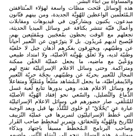
والمساواة بين أبناء البشر.
هذه الوسائل فَتَحت منصَّات واسعة لهؤلاء المـُتثاقفثن
الـمُتَعلَّمين الواعظين للهُوِيَّة الجديدة، ومن بينهم فنّانون
مبدعون، يكتبون ويشاركون في ڤيديوهات ومقابلات
وأعمال فنّيّة تنتشر بكثافة عبر وسائل الميديا الحديثة،
تجعلهم مع الوقت يحظون بمُعجَبين وبمُقتَنِعين بهم،
فَيُصبح لديهم مُريدُون. بل لا يتورّعون عن التَّعبير أحياناً
عن وطنيّتهم، ويخترقون بفكرهم أذهان جيل لا خلفيّة
وطنيّة لديه، ولا تَعلُّق بهُوِيَّته الأصليّة، ولا امتداد طبيعي
ووَعْييّ مع ماضيه، ما يجعل عمليّة الحَقْن ممكنة
ومتراكمة. وحتى وسائل الاعلام الإسرائيليّة تفتح لهم
المجال للتّعبير بحريّة عن وطنيّتهم، بحجّة حريّة التّعبير
والدّيمقراطيّة، ما يجعل الـمُشاهد متَتبِّعاً ومُتقَبِّلاً ومتفاعلاً
مع وسائل الاعلام هذه، وهي بدورها تتابع لُعبة غسل
الدِّماغ والتَّضليل، والسّعي نحو إفقاد الهُوِيَّة الأصليّة
للمُتلَقي. صار حضورهم في وسائل الاعلام الإسرائيليّة
عبارة عن "تِحْلَايْ" او حَلوى للتَّلذُّذ بها قبل وبعد الوجبة
التي خَطَّط الإسرائيليّون لتمريرها في عمليّة التّزييف
للتّاريخ وللهُوِيَّة وللحقائق، وتمريرٍ لمخططِ صاحب القَرار
وصاحب البرنامج الـمُخطَّط مسبقاً باجتهاد وبذكاء
وبمثابرة. هذه الوسائل تنحو إلى إِنْسَاء النَّاس ماضيهم