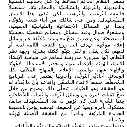
يسعى النِّظام الحاكم الضّاغط بلا كَلَل بأساليبه النّفسيّة
والميديويّة والتّربويّة والسّياسيّة والمخابراتيّة، مستعملاً
فلسفة التَّرغيب والتَّرهيب، لكي يُبقي هذا الإنسان
الـمـُستَهدف، ومَن على شاكلته من أبناء شعبه وهُوَيَّته،
بعيداً عن المشاكل الاجتماعيّة والسِّياسيّة الحقيقيّة،
ومشغولاً طوال وقته بمسائل ومصالح شخصيّة معيشيّة
أو سطحيّة؛ وعن طريق ضَخّ معلومات مُكثَّفَة عبر وسائل
إعلام موجِّهة، تهدف الى زرع القَناعة التَّامة لديه أو
لديهم، لكي يَتَبنّى أو لكي يتبنّوا ككتلة بشريّة وجهة نظر
النّظام. إنّها سيرورة مدروسة تُساهم في سياسة الإنَسَاء
للانتماء للهُوِيَّة والإعماء عنها، وبتجذير الانتماء للـــ-لاهُوِيَّة
والإلهاء عنها، بواسطة الإعلام والمنهاج المكثّف بكل
الوسائل أحاديَّة التَّوجُّه، وأحادِيّها يقتصر على البرنامج
الـمُخطَّط مسبقاً لإعماء الـمُتلقّي وإقناعه بأنّ ما يُقدَّم له
هو الحقيقة وهو الصَّواب. يَتجلَّى ذلك بوضوح من خلال
ضخّ كمّيات كبيرة من وسائل التَّرفيه والتَّسلية السَّطحيّة،
بينما الشَّيء الذي كان يُؤمِن به هذا الـمـُستَهدَف سابقاً،
مشكوكٌ بأمره وبعيدٌ عن الحقيقة، فيجعله يؤمن بالحقيقة
الجديدة الـمُزيّفة، ونافراً من الحقيقة الأصليّة لهُوِيَّته
ولانتمائه.
عندما يصبح صاحب الهُوِيَّة الوَطنيّة والفرديَّة جالداً لذاته: