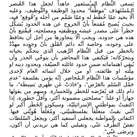
يَسعى النِّظام المـُستَعمِر جاهداً لجعل هذا العُنصر
الـمُسْتَهدَف "موظَّفاً" محدودَ الوظيفة والتَّوظيف، وعليه
ألّا يحيد عمّا خُطِّط له وعمّا صُمِّم من أجله و"قُوقِع" فيه،
بحيث يُصبح مُقتنعاً بأنّ الخروج عن هذه الحدود يُشكِّل
خطراً على مصدر عيشه ووظيفتِه ومصلحتِه، فَيقْتنِع بأنّ
هذه هي حدوده، ويجب ألّا يتجاوزها من أجل أن يحافظ
على وجوده، وخاصة أنّه دائم القَلَق بأنّ وجوده مهدَّدٌ
بالخطر من قبل النِّظام الرَّهيب الذي يتحكَّم بحياته
وبتحرّكاته؛ فَيَكتفي هذا المحاصَر بأن يتوخّي الحذر وأن
يُبقي اهتماماته ضمن حدود عائلته الضيّقة، وبحدود دينه او
مِلَّته او طائفته، أو من خلال انتمائه العام لإحدى
مؤسَّسات هذا النِّظام الـمُحاصِر. إنّه يؤمن بفلسفة "عدم
حَمْل السّلم بالعَرْض"، و"حَادَتْ عَن ظَهري بَسِيطَة"، ما
دام ذلك قد يُعرّضه للخطر وللخسارة. ومنهم من يقولها
جهاراً او علناً: "مصلحتي مضمونة أكثر، وأقلّ خطورة، إذا
اكتفيتُ بمواطَنَتي الإسرائيليّة، وسيكون الخَطَر أكبر لو
أنّني بقيتُ متعلّقاً بفلسطينيّتي، ومُعَلِّقاً هُوِيَّتي فيها.
اكتفائي بالمواطَنة يجعلني أستفيد أكثر، ويجعل السّلطات
تغضّ الطَّرف عنّي، وتقبلني كما هي تريدني أن أكون،
وترضَى عنّي".