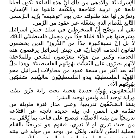
الإسرائيليّة. والأدهى من ذلك أنّ هذه القناعة تكون أحياناً
نابعة عن تربية مُتلاحقة ومُكثَّفة عاشها هذا الإنسان،
وتعرَّض لها منذ طفولته حتى يوم "توظيفه" بزّيه الـرَّسمي
التّابع للنّظام الذي يشغّله عبر عقود من الزّمن.
بقي أن نوضّح أنّ المنخرطين في سلك جيش اسرائيل
وشرطتها هم قلّة قليلة جدّاً من مجمل فلسطينيّي الـ48،
لا بل إنّ نسبةكبيرة جدّاً من "الدُّروز" الذين يخضعون
لقانون الخدمة الإجباريّة في جيش إسرائيل يرفضون هذه
الخدمة، وكثير من هؤلاء يتعرّضون للسّجن وللملاحقة
لأنّهم يصرّون على التّشبُّث بهُوِيّتهم الفلسطينيّة. وهذا يدلّ
أنّه بعد أكثر من سبعة عقود من محاولات إسرائيل محو
الهُوِيَّة الفلسطينيّة يبدو الفلسطينيّون بغالبيّتهم متشبّثين
بهُوِيّتهم الأم.
المـَحقونون بِهُوِيَّةٍ جديدة هَجينَة تحت راية فرِّق تَسُد،
وراية توحيد اللّه وليس توحيد البشر:
ينشأ الـمَـحْقُون تدريجياً، وعلى مدار فترة طويلة من
تقدّمه في العمر، في بيئة جديدة ناتجة عن اقتلاعه
تدريجيّاً من بيئته الأصليَّة، فيصبح على قناعة بما يُحْقَن به،
من حيث يَدري او لا يَدري، فيقوم هو تدريجيّاً بالقيام
بعملية الحَقْن لأبنائه، ولكلّ من يوجد من حوله في بيئته