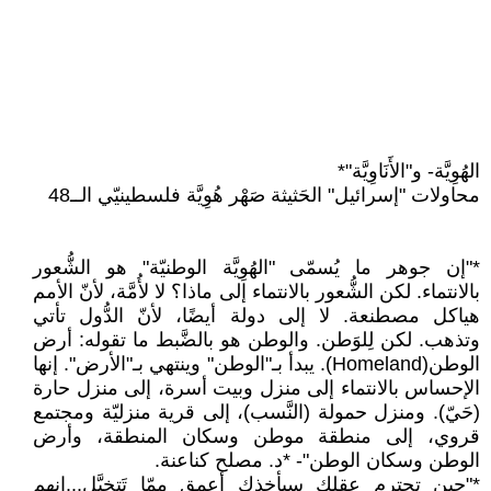
الهُوِيَّة- و"الأَنَاوِيَّة"*
محاولات "إسرائيل" الحَثيثة صَهْر هُوِيَّة فلسطينيّي الــ48
*"إن جوهر ما يُسمّى "الهُوِيَّة الوطنيّة" هو الشُّعور
بالانتماء. لكن الشُّعور بالانتماء إلى ماذا؟ لا لأُمَّة، لأنّ الأمم
هياكل مصطنعة. لا إلى دولة أيضًا، لأنّ الدُّول تأتي
وتذهب. لكن لِلوَطن. والوطن هو بالضَّبط ما تقوله: أرض
الوطن(Homeland). يبدأ بـ"الوطن" وينتهي بـ"الأرض". إنها
الإحساس بالانتماء إلى منزل وبيت أسرة، إلى منزل حارة
(حَيّ). ومنزل حمولة (النَّسب)، إلى قرية منزليّة ومجتمع
قروي، إلى منطقة موطن وسكان المنطقة، وأرض
الوطن وسكان الوطن"- *د. مصلح كناعنة.
*"حين تحترم عقلك سيأخذك أعمق ممّا تَتخيَّل...إنهم