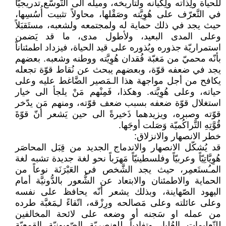
للحياة ولِذاته ولِكيانه ولتاريخه، وميله الى التَّوسُّع تدريجيّاً
في التَّعرّف على هُوِيَّته وصَقْلها، محاولاً تثبيت أُسُسِها،
حيث يجد في ذلك حماية له ولمجتمعه ولشعبه، مستَقبَلاً
وعلى المدى البعيد، ولأطول مدى، ما قد يَضمن
استمراريّة جذوره وبُذوره على قيد الحياة، فيزداد اطمئناناً
بأنّه محميّ من مَغبّة فُقدان هُوِيَّته ووطنه وشعبه. بعضهم
يجد في ضعفه قوّة، وبعضهم يبحث عن نُقاط قوّة تجعله
يكافح من أجل مواجهة هذا الـمَصير الضَّاغط عليه وعلى
حياته، وعلى هُوِيَّته. وهكذا، فَمِنْهم مَنْ يلجأ الى خيار
استغلال قوّة ضعفه بسبب ضعف قوّته، ومنهم مَن يدّخر
قوّته وصبره، ويزيدهما ذَخيرةً الى حين يَشعر أنّ قوّةَ
قُوَّتِهِ التَّراكُميّة وَصَلت أوجَها.
خطر الانصهار والانزلاق:
قد يُشكّل الانصهار والاندماج الجديد من قِبَل المحاصَر
هُوِيَّاتِيّاً وعربيّاً وفلسطينيّاً مَهرَباً نحو لغة جديدة تشبه لغة
المـُستَعمِر، حيث يجد الشَّخص في العَبْرَنَة نوعاً من
الحماية والاطمئنان والابتعاد عن الشُّعور بالدُّونيَّة أمام
اليهود الصّهاينة، وبذلك يشعر أنّه يحافظ على نفسه
وعلى عائلته وعلى مَصالحه ورِزْقه، اتّقاءً لـِمَغبَّة طرده
من عمله او سَجنه أو وضعه على لائحة المخالفين
للتّعليمات العُليا، وتفادياً للعنصريّة الصّهيونيّة القمعيّة