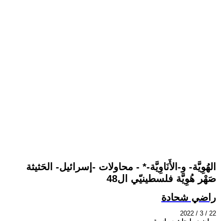
الهُوِيَّة- و-الأَنَاوِيَّة-* - محاولات -إسرائيل- الحَثيثة
صَهْر هُوِيَّة فلسطينيّي ال48
راضي شحادة
2022 / 3 / 22