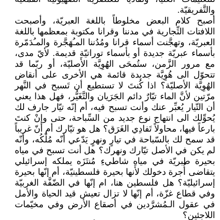
والتَّفريقيّة.
أصبح كلام البعض مخلوطاً باللغة العبريّة، وأصبحت
اللافتات التِّجارية في مدننا وقرانا مكتوبة بمعظمها باللغة
العبريّة، وتهجَّنت أسماء قرانا ومُدُننا المـُهَجَّرة والمـُدَمّرة
بأسماء عبريّة جديدة أو بأسماء توراتيّة قديمة. لأيّ مدى،
مع مرور الزَّمن، ستُمحَى الهُوِيَّة الأَصليّة، أو ربّما قد
تتحوّل الى هُوِيَّة جديدة قائمة هي الأخرى على أنقاض
الهُوِيَّة الأصليّة؟ اذا كُنتَ لا تستطيع أن تَسبح في النَّهر
مرّتين لأنَّ الماء تيّارٌ دائم الجَرَيان والتَّغَيُّر، فهل هذا يعني
أن التّيار يُعبِّر عنك وأنت تسبح فيه، أم إنّه تيّار جارف لك
يُحوِّلك الى انتهاج نوع جديد من السِّباحة، حتى وإنْ كنتَ
بارعاً فيها، محاولاً تَفادِي الغَرَق؟ هل هو تيّارك أم أنّ غريباً
قد سمح لك بالسّباحة في تيارٍ ونهرٍ يَدّعي أنّه مُلْكُه، وأنّه
لم يكن في الأصل تيّارك ونهرك؟ هل أنت تسبح في مياه
بحيرة طبريّة في مياهِ شاطيءِ مُنتَزَه يملكه إسرائيلي
يتقاضى أُجرة دخولك لأنها بحيرة فلسطينيّة، أم إنّها بحيرة
إسرائيليّة؟ هل فلسطين هنا، ام إنّها في الضّفَّة الغربيّة
وفي قطاع غزّة، أم إنّها لا تزال تعيش قيد الحياة والأمل
في عقول الـمُشرَّدين في أصقاع الأرض وفي مخيّمات
اللاجئين؟