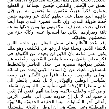
الجديدة، بحيث تَصِل هذه الـمَرحلة الى تفريغ الأدمغة من
العمق في التَّحليل والتَّفكير، فيُصبح الجماعة او القطيع
يحملون فكراً هزيلاً، مُكتفين بما يُحقنون به من قِبَل
حاقِنهم الذي يعمل على جعلهم كذلك عبر وضعهم ضمن
خُطّة طويلة المدى، وإن كانت قصيرة المدى فهذا أيضا
أفضل، بحيث يتصرّف الـمَحْقونون بها ومن خلالها بقناعة
تامّة وبقرارهم الذّاتي بما أصبحوا عليه، وكأنّه جزء من
شخصيّتهم الحقيقيّة.
وقد يتّخذ النِّظام على سبيل المثال من حاجة النّاس
للانتماء الدّيني وسيلة قويّة لزرعها في مُحْتَقَنِيه، وهو بذلك
يكون على قناعة بأنّ الدّين لن يحيده عن التَّقوقع في
فكر مغلق وغَيْبيّ يربطه بالماضي السَّحيق، ويَقْطعه عن
التّفكير بمواجهة مصيره من خلال الحاضر والتَّخطيط
للمستقبل، ناهيك عن أنّ انتماءه الدّيني يُبعده عن انتمائه
الوطني والقومي، ويجعله نافراً من التَّفكير في وضعه
السِّياسي الوطني والهُوِيَّاتي، لا بل يكتفي بالنّظر الى
أعلى منتظراً "الرِّزقة" التي ستأتيه من الله ومن السَّماء،
او من كَرَم وعَطْف حاكمه، وبخاصة أنّهم أقنعوه أنّ الدّين
لا حدود له، لا بل إنّ حدوده تصل الى أقاصي الأرض
وأعالي آخر السَّماوات، بينما الحقيقة الحقيقيّة والدّنيّويّة
والمنطقيّة وغير الغيبيّة هي أن الوطن والدّولة الـمُستقلَّة