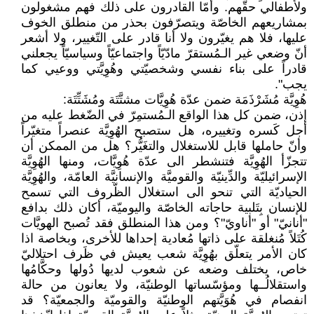
ولأطفالي حقّهم. وأمّا القادرون على ذلك فهم مشغولون
بمشاريعهم الخاصّة ويتصرّفون بحذر من منطلق الخوف
عليها، فلا هم يغيّرون ولا أنا قادر على التّغيير، ولا أشعر
أنّ وضعي غير الـمُستقرّ مادّيّاً واجتماعيّاً وسياسيّاً يجعلني
قادراً على بناء نفسي وشخصيّتي وهُوِيَّتي ووعيي كما
يجب".
هُوِيَّة مُشَرْذَمَة ضمن عدّة هُوِيَّات مشتَّتَة ومُشَتِّتَة:
إذن، ضمن كل هذا الواقع الـمُستمِرّ في الضّغط عليه من
أجل كَسره وتغييره، هل ستصبح الهُوِيَّة عنصراً متغيّراً
وأنّ حاملها قابل للاستغلال والتغَيُّر؟ هل من الممكن أن
تتجزّأ الهُوِيَّة فتنشطر الى عدّة هُوِيَّات، ومنها الهُوِيَّة
الإسرائيليّة والدِّينيّة والقوميَّة والإنسانيَّة العامّة، والهُوِيَّة
الحياديّة التي تنحو الى استغلال الظّروف التي تسمح
للإنسان بِتَلبية حاجاته الخاصّة واليوميّة، أكان ذلك بدافع
"أنانيّ" أو "أناويّ"؟ ومن هذا المنطلق فقد تُصبح الهويَّات
كُتَلاً مُنغلقة على ذاتها مُعادية إحداها للأخرى، وبخاصة اذا
كان الأمر يتعلّق بهُوِيَّة شعب يعيش في ظَرف احتلاليّ
خاص، يختلف وضعه عن شعوب لديها دُولها وحكَّامُها
واستقلالُــها ومؤسّساتها الوطنيّة، ولا يعانون من حالة
انفصام في هُوَيَّتهم الوطنيّة والقوميّة والجمعيّة؟ قد