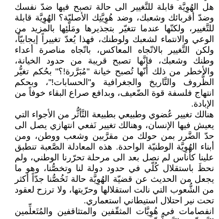
هل الهُوِيَّة قابلة للتَّغيير الى حالة تصبح فيها ضدّ نفسك
وضدّ أقربائك وشعبك، وضد هُوِيَّتِك الأصليّة؟ الهُوِيَّة قابلة
للتَّغيير، ولكنّها عندما تتغيّر بتجذيرها ومَلْئِها بالمزيد من
الوعي والانتماء لشعبك ولوطنك، فهذا يُعدّ تغييراً إيجابيّاً،
ولكن التَّغيير بالاتّجاه المعاكس، باتّجاه مناصرة أعداء
وطنك وشعبك، فإنَّها تصبح قريبة من حدود الخيانة،
والأخطر من ذلك أنّها تُصبح خيانة "مُبَرَّرة!؟" بحُكم تغيُّر
الظُّروف والتَّاريخ والجغرافية و"الحسابات!"، وبحكم
انتهاج فلسفة قوة الضّعيف، وبدافع صراع البقاء خوفاً من
الإبادة.
هنالك تغيير عُضوي وطبيعي بطبيعة التَّأثُّر من الأجواء التي
يعيش فيها الإنسان، وهنالك تغيير نَفعي انتهازي يصل الى
حدّ الضَّرر بمن حولك من مقرَّبين وشعب ووطن، ومن
أبناء الهُوِيَّة الوطنيّة الواحدة. هذه المعادلة الصَّعبة تنطبق
علينا كأناس لم نصل بعد الى مرحلة تحرّرنا الوطني، ولم
نحظَ باستقلال كُلّي في حدود دولة لنا وتخصُّنا، وهو ما
يجعل من الحديث عن قضيّة الهُوِيَّة حالة تَخُصُّنا جدّاً أكثر
من الشُّعوب التي نالت استقلالها وحرّيتها، ولا ترزح لعقود
تحت نير احتلال استيطاني استعماري.
انفصامات في هُوِيَّات المثقّفين والمتثاقفين والمُتَعلِّمين