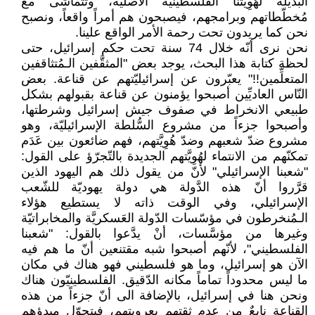
البديلة لهُوِيَّتنا الفلسطينيّة الأصليّة، وتتماشى مع
مُخطّطاتهم وبرامجهم، فيصبحون هم أمراً واقعاً، ونصبح
نحن كما يريدون تحت رحمة الأمر الواقع علينا.
نحن نرى أنّه خلال 74 سنة تحت حكم إسرائيل، حتى
لحظة كتابة هذا البحث، يوجد بعض "المثقَّفين الـمُتثاقفين
المتعلِّمين!!" يعبّرون عن إسرائيليّتهم عن قناعة. بعض
النّاس العاديِّين أصبحوا يؤمنون عن قناعة بقبولهم بشكل
طبيعي الانخراط في صفوف جيش إسرائيل وشرطتها،
وأصبحوا جزءاً من مشروع السُّلطة الإسرائيليّة، وهو
مشروع ضدّ شعبهم وضدّ هُوِيَّتهم، فهم ضائعون بين عَدَم
تمكنّهم من الانتماء لهُوِيَّتهم الجديدة بالتّجرّؤ على القول:
"شعبنا الإسرائيلي" لأنّ من يقول ذلك هم اليهود الذين
قرَّروا أنّ هذه الدَّولة هي دولة يهوديّة للشّعب
الإسرائيلي، وفي الوقت ذاته لا يستطيع هؤلاء
الـمُنخرطون في مؤسّسات الدّولة العَسكريَّة والمخابراتيّة
وغيرها من مؤسَّسات، أنْ يدَّعوا بالقول: "شعبنا
الفلسطيني"، لأنّهم أصبحوا شبه مقتنعين أنّ ما هم فيه
الآن هو إسرائيل، وما هو فلسطيني فهو هناك في مكان
ما ليس محدوداً تماماً مكانه الدّقيق. الفلسطينيّون هناك
ونحن هنا في إسرائيل، بالإضافة الى أنّ جزءاً من هذه
القناعة نابعٌ من عدم ثقتهم بعروبتهم، فيتحوّل مبدؤهم