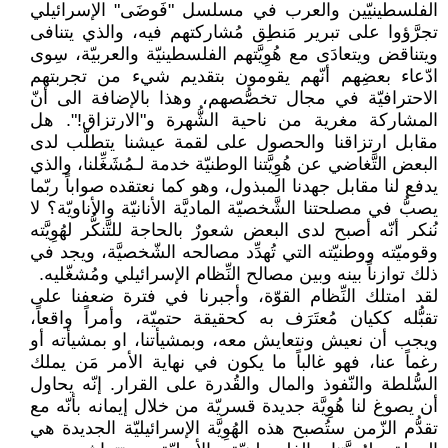
الفلسطينيّين والعرب في مسلسل "فَوضَى" الإسرائيلي
تجرَّؤوا على تبرير مَنطِق مُشاركتهم فيه، والذي يتنافى
ويتناقض ويتعادَى مع هُوِيَّتهم الفلسطينيّة والعربيّة، سِوى
ادّعاء بعضِهم أنّهم يقومون بتقديم شيء من تجربتهم
الاحترافيّة في مجال تخصُّصهم، وهذا بالإضافة الى أنّ
المشاركة مغرية من ناحية الشُّهرة و"الارتزاق!". هل
مقابل ارتزاقنا والحصول على لقمة عيشنا يتطلّب لدى
البعض التَّغاضي عن هُوِيَّتنا الوطنيّة خدمة لـمُشَغِّلنا، والذي
يدفع لنا مقابل جهدنا المبذول، وهو كما نعتقده صواباً ربّما
يصبُّ في مصلحتنا الشَّخصيّة الماديَّة الأنانيّة والأناويّة؟ لا
نُنكر أنّه أصبح لدى البعض شعورٌ بالحاجة للتَّنكُّر لهُوِيَّته
وقوميّته ووطنيّته التي تُهدِّد مصالحه الشّخصيَّة، ويجد في
ذلك توازناً بينه وبين مصالح النِّظام الإسرائيلي ومُشغّليه.
لقد امتلك النِّظام القوّة، وأجبرنا في فترة ضعفنا على
تقبُّله ككيان مُعتَرَف به كحقيقة حتميّة، وأمراً واقعاً،
ويجب أن نعيش ونتعايش معه، وبمشيأتنا، او بمشيأته أو
رغماً عنا، فهو غالباً ما يكون في نهاية الأمر مَن يملك
السُّلطة والنّفوذ والمال والقُدرة على القرار. إنّه يحاول
أن يصوغ لنا هُوِيَّة جديدة قسريّة من خلال إيمانه بأنّه مع
تقدُّم الزّمن ستُصبح هذه الهُوِيَّة الإسرائيليّة الجديدة هي