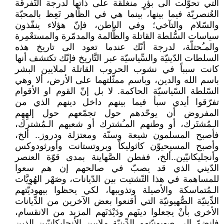
التي تحوّلت الى بؤرٍ منغلقة على ذاتها لدرجة التَّفرقة
العُنصريّة فيما بينها، بينما هي في الظّاهر تَعِظ بالمحبّة
والسّلام والتآخي؛ وفي الباطن، فإنّ هؤلاء ينفّذون
سياسات السُّلطة القاتلة والظَّالمة والمدمّرة والمستعْمِرة
والمـُحتلّة، لدرجة أنّك عندما تعود الى تاريخ هذه
السلطات الدّينيّة والسِّياسيّة عبر التَّاريخ فإنّك تكتشف أنها
كانت سبباً في نشوب الحروب القاتلة لملايين البشر
باسم الله والدين، وباسم ممثّلتهما على الأرض، ألا وهي
السّلطة السّياسيّة الحاكمة. لا بل إنّ القوم او الأقوام
تفرّقوا أيدي سبأ فيما بينهم داخل دينهم الذي من
المفروض أن يوحّدهم حول تجمّعهم حول إلهِهِم
الـمُشتَرك، أو وطنهم المـُشترك أو شعبهم الـمُشترك،
فأصبح المسلمون شيعة وسنّة ومعتزلة ودروز.. ألخ،
وأصبح المسيحيوّن كاثوليكاً وبروتستانت وأورثودوكس
وأنجليكانيّين..ألخ، ففطن الصَّهاينة بمدى قوّة العنصر
الدّيني الذي قد يصبّ في صالحهم إن هم سعوا
للمساهمة في هذا التّشتيت بين الدّيانات، وصَهْر الهُوِيَّات
الـمُتماسكة والأصيلة وتذويبها، لكي يحظوا بيهوديّتهم
الدِّينيّة الصُّهيونيّة التي أقنعوا بعض الآخرين من الدِّيانات
الأخرى بأنْ يجعلوا دينَهم ودَيْدَنَهم المزيد من الانقسام،
فانضمّ الى صهيونيّتهم الدِّينيّة ملايين الأنجليكانيّين الذين