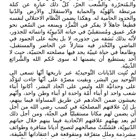
والـمُتحرّرة والشَّعب الحرّ، كلّ ذلك عبارة عن كتلة
مرتبطة بالهُوِيَّة والحماية والاستقلال والأرض والدّنيا
والحدود الحامية له. وهكذا يضمن النِّظام الاحتلالي لنفسه
قطيعاً جاهلاً لا يفكر في التَّمرُّد ويمنعه من السّعي نحو
فكر عميق ومُستقبليّ في حياته الدّنيويّة وانتمائه للجذور،
لأنّه بذلك نَسَفه من جذوره، لا بل يحثّه على الجمود في
الماضي والتّخّدر فيه متنازلاً عن الحاضر والمستقبل،
وطامعاً في حياة غيبيّة يجد فيها مصلحته الحتميّة، حيث لا
أحد يستطيع أن يضمنها له سوى حُكم الله والشَّرائع
الدِّينيّة.
لم تُثبِت الدّيانات التَّوحيديّة عبر تاريخها أنّها تسعى الى
التَّوحيد بين البشر، وبقيت مصرّة على أنّها جاءت لتؤكّد
على وحدانيَّة الله وليس على اتّحاد البشر، أكانوا أبناء
شعب واحد او أبناء أمّة واحدة او أبناء وطن واحد، وأنّهم
يعيشون ضمن اتّحادهم عن طريق المساواة فيما بينهم،
بل إنّ علاقتهم المصلحيّة في كسب رضى الله من أجل
أن يضمن لهم مكانا مستقبليّاً في الجنّة، ومن أجل ذلك
لم يعد يهمّهم علاقتهم الاتّحادية فيما بينهم خلال حياتهم
الدّنيويّة، فتَشَتَّتَتْ مصالحهم لتصبح أديانا متنافرة وطوائف
مشرذمة وملل متفرّقة ومتقوقعة في اعتقاداتها الضّيقة،