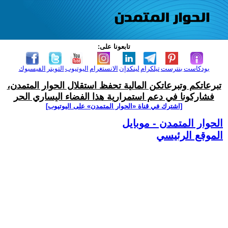
تابعونا على:
بودكاست
بنترست
تيلكرام
لينكدإن
الانستغرام
اليوتيوب
التويتر
الفيسبوك
تبرعاتكم وتبرعاتكن المالية تحفظ استقلال الحوار المتمدن،
فشاركونا في دعم استمرارية هذا الفضاء اليساري الحر
[اشترك في قناة ‫«الحوار المتمدن» على اليوتيوب]
الحوار المتمدن - موبايل
الموقع الرئيسي