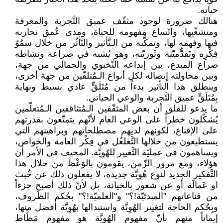
حياته.
هنالك ضرورة لوجود مثقّف عميق التَّجربة والمعرفة
ومتشعِّبِها، واتّساع مفهومه للحياة، ومدى عُمق تجاربه
فيها وفهمه لها، وتمكُّنه من الـتَّأثير والتّأثُر من خلال سمُوّ
فِكْرِه وتَقدُّميّته وثَوريّته، وهو يُشبه في صراعه ونشاطه
صراع المبدع، بين إبداعه النَّخبوي والجمالي من جهة،
وبين محاولته إيصاله لكل أنواع الـمُتلقّين من جهة أخرى،
وينطلق هذا التأثير بدءاً من مُتَلَقٍّ عادي بسيط ونهاية
بِمُتَلَقٍّ عميق التَّجربة والوعي الحياتي.
ما يدعو للقلق أن بعض المثقّفين الـمُتثاقفين الـمُتعلّمين
يُشكّلون خطراً على الوعي العام لأنّهم يتمتّعون بقدرتهم
على الإقناع، لكونهم لديهم مصطلحاتهم وبراهينهم التي
يستطيعون من خلالها التَّغلغُل في فِكْر العامة والخواص،
ويساهمون في عمليّة التَّغيير للهُوِيَّة. المخيف في الأمر أن
هؤلاء، ومع مرور الزّمن، يقومون بالوَعْظ من خلال هذا
التَّفكير الجديد لنوع هُوِيَّة جديدة، لا يفعلون ذلك عن خُبث
او عَمالَة أو عن شعور بالخيانة، بل لأنّ ذلك أصبح جزءاً
من قناعاتهم "المبدئيّة!؟" و"العلميّة!؟" بحُكم الظّروف،
وبِحُكم الحاجة لتغيير الهُوِيَّة واستبدالها بهُوِيَّة أفضل منها،
إيماناً منهم بأنّ مفهوم الهُوِيَّة هو مفهوم مَطَّاط