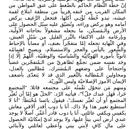
إنّ خطّة النِّظام الحاكم بالضّغط على عنق المواطن من
المكان القريب من خَنقه قريباً من منطقة ابتلاع لقمة
عيشه، تبدو خُطّة تُؤْتِـي أُكلها، فتجعل الرَّغيف يركض
أمامه وهو يركض وراءه، وتُضيّق عليه سبُل الحصول على
الأرض والـمَسكن، ما يجعله مشغولاً بحاجاته الأولّية،
وبإرغامه على الاكتفاء بالنَّزر القليل من سُبُل العيش،
وفي النِّهاية تجعله إمّا متفجّراً بعنف، أو مصاباً بالإحباط
والشُّعور باليأس والعجز والاستسلام، ويصبح اهتمامُه
ثانويّاً بأموره الهُوِيَّاتِيَّة والسّياسيّة والوطنيّة، أللّهمّ إلّا إذا
وجَد نفسه ضمن تجمُّع تَظاهريّ من الـمُتفجّرين غضباً
واحتجاجاً على وضعهم الـمُشترك، مُطالبين بالعدل،
ومحاولين الـمُطالبة بالتَّغيير الذي قد لا يَتعدّى بأضعف
الإيمان الأمورَ الإصلاحيّة وليس الثَّوريّة.
ومنهم مَن تتحوّل نَقْمتُه على مجتمعه قائلا: "المجتمع
خَرا، فَهَل عندك حلّ؟"، فيأتيه الرّد: "الحلّ هو إمّا أن تُغيِّر
المجتمع أو أن تُغيِّر نفسك"، فيقول يائسا مُحْبَطاً: "أنا لا
أستطيع تغيير هذا ولا ذاك. أنا يا دوب أقدر ألاقي معاش
يكفيني ويكفي عائلتي. أنا يا دوب قادر أَعَمِّر. أصلاً لا يوجد
عندي أرض أبني بيتاً عليها، ولا يوجد لديّ إمكانيّة الحصول
على مالٍ كافٍ لأَبني بيتي وأعطي لعائلتي ولأبنائي