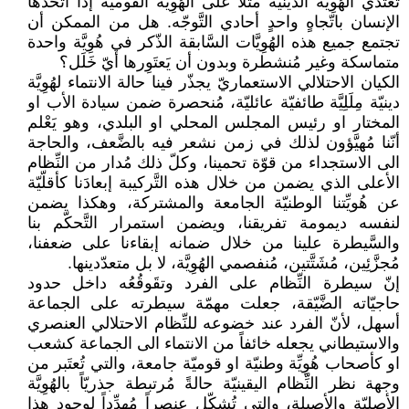
تعتدي الهُوِيَّة الدينيّة مثلاً على الهُوِيَّة القوميّة إذا اتّخذها
الإنسان باتّجاهٍ واحدٍ أحادي التَّوجّه. هل من الممكن أن
تجتمع جميع هذه الهُوِيَّات السَّابقة الذّكر في هُوِيَّة واحدة
متماسكة وغير مُنشطرة وبدون أن يَعتَوِرها أيّ خَلَل؟
الكيان الاحتلالي الاستعماريّ يجذّر فينا حالة الانتماء لهُوِيَّة
دينيّة مِلَلِيَّة طائفيّة عائليّة، مُنحصرة ضمن سيادة الأب او
المختار او رئيس المجلس المحلي او البلدي، وهو يَعْلم
أنّنا مُهيَّؤون لذلك في زمن نشعر فيه بالضَّعف، والحاجة
الى الاستجداء من قوّة تحمينا، وكلّ ذلك مُدار من النِّظام
الأعلى الذي يضمن من خلال هذه التَّركيبة إبعادَنا كأقلّيّة
عن هُويِّتنا الوطنيّة الجامعة والمشتركة، وهكذا يضمن
لنفسه ديمومة تفريقنا، ويضمن استمرار التَّحكّم بنا
والسَّيطرة علينا من خلال ضمانه إبقاءنا على ضعفنا،
مُجزَّئِين، مُشَتَّتين، مُنفصمي الهُوِيَّة، لا بل متعدّدينها.
إنّ سيطرة النِّظام على الفرد وتقَوقُعُه داخل حدود
حاجيّاته الضَّيّقة، جعلت مهمّة سيطرته على الجماعة
أسهل، لأنّ الفرد عند خضوعه للنِّظام الاحتلالي العنصري
والاستيطاني يجعله خائفاً من الانتماء الى الجماعة كشعب
او كأصحاب هُوِيِّة وطنيّة او قوميّة جامعة، والتي تُعتَبر من
وجهة نظر النِّظام اليقينيّة حالةً مُرتبطة جذريّاً بالهُوِيَّة
الأصليّة والأصيلة، والتي تُشكّل عنصراً مُهدِّداً لوجود هذا