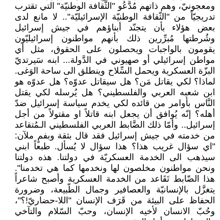
ومعجونيّ، وهم ذاتهم مُدَّعُو "الثَّقافة الوطنيّة" التي تقترب
تدريجيّاً من "الثّقافة الوطنيّة الإسرائيليّة".. لا مانع لدى
بعض هؤلاء بأن يتجنّد أبناؤهم في جيش إسرائيل
وشُرطتها مُبرِّرين ذلك بأنهم مواطنون إسرائيليّون
يقومون بالواجبات ويحصلون على الحقوق، مثل أي
مواطن إسرائيلي أو صهيوني في الدَّولة... ابنه سَيرتديّ
البزّة العسكرية ويحمل السِّلاح وينطلق الى ساحة الوَغى.
لماذا؟ لكي يقاتل مَن؟ هل سيقاتل عدوّه؟ هل عدوّه هو
ابن شعبه العربي والفلسطيني؟ هل يُرسله لكي يقتل
النَّاس بأوامر من قائده لكي يخدم سياسة إسرائيل ضدّ
أهله؟ إنّه يُوافق أن يجعل ابنه قاتلاً او مقتولاً من أجل
إسرائيل.. وأمّا ذلك الضَّابط العربي الفلسطيني الـمُتقاعد
من خدمته في جيش إسرائيل فقد قال بثقة وبفمٍ ملآن:
"اي سؤال غريب هذا؟ هذا سؤال لا يُسأل. طبعاً ابني
سيذهب الى الخدمة العسكريّة في دولتنا. هذه دولتنا
ونحن مواطنون مخلصون لها ونخدمها كما هي تخدمنا".
هذا الضّابط تَقَاعد من الخدمة العسكرية وأصبح شاعراً
يتغزَّل بالإنسانيّة والعصافير وجمال الطّبيعة، وضرورة
الحفاظ على البيئة من قَرَف الإنسان "اللا-حضاريّ!؟"،
وحُبّ الانسان لأخيه الإنسان، وحبّ السّلام والتآخي