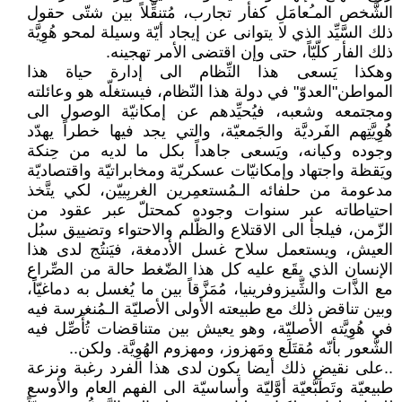
الشَّخص المـُعامَلِ كفأر تجارب، مُتنقِّلاً بين شتّى حقول
ذلك السَّيِّد الذي لا يتوانى عن إيجاد أيّة وسيلة لمحو هُوِيَّة
ذلك الفأر كلّيّاً، حتى وإن اقتضى الأمر تهجينه.
وهكذا يَسعى هذا النِّظام الى إدارة حياة هذا
المواطن"العدوّ" في دولة هذا النّظام، فيستغلّه هو وعائلته
ومجتمعه وشعبه، فيُحيِّدهم عن إمكانيّة الوصول الى
هُوِيَّتِهم الفَرديَّة والجَمعيّة، والتي يجد فيها خطراً يهدّد
وجوده وكيانه، ويَسعى جاهداً بكل ما لديه من حِنكة
ويَقظة واجتهاد وإمكانيّات عسكريّة ومخابراتيّة واقتصاديّة
مدعومة من حلفائه الـمُستعمِرين الغربِييّن، لكي يتَّخذ
احتياطاته عبر سنوات وجوده كمحتلّ عبر عقود من
الزّمن، فيلجأ الى الاقتلاع والظّلم والاحتواء وتضييق سبُل
العيش، ويستعمل سلاح غسل الأدمغة، فيَنتُج لدى هذا
الإنسان الذي يقَع عليه كل هذا الضّغط حالة من الصِّراع
مع الذَّات والشِّيزوفرينيا، مُمَزَّقاً بين ما يُغسل به دماغيّاً،
وبين تناقض ذلك مع طبيعته الأولى الأصليّة الـمُنغرسة فيه
في هُوِيَّته الأصليّة، وهو يعيش بين متناقضات تُأَصِّل فيه
الشُّعور بأنّه مُقتَلَع ومَهزوز، ومهزوم الهُوِيَّة. ولكن..
..على نقيض ذلك أيضا يكون لدى هذا الفرد رغبة ونزعة
طبيعيّة وتَطَبُّعيّة أوَّليّة وأساسيّة الى الفهم العام والأوسع