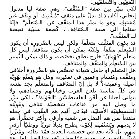
النَّفعِيِّين والتَّسَلُّقيِّين:
لكي نميّز بين صفة "الـمُثَقَّف"، وهي صفة لها مدلول
إيجابي، أكان ذلك يدلّ على مثقف "مُشْتبِك" أو مثقّف غير
مُشتبِك، وهو ما يميّز هذا المثقّف عن "الـمُتعلّم"، فإنّنا
سنلجأ الى صفة "الـمُتثَاقِف"، كَصِفة سلبيّة نقيضة
لــ"المثقَّف".
قد يكون المثقَّف متعلّماً، ولكن ليس بالضَّرورة أن يكون
الـمُتعلّم مثقّفاً، ولكنّه يمكن أن يكون متثاقفاً. ليس كل
متعلّم "فَهْمانْ" خارج نطاق تخصّصه، ولذلك يمكن التَّمييز
بين الـمُتعلّم والمثقّف والمتثاقف.
هل المتعلِّم او حامل شهادة تخصُّص هو بالضَّرورة أخلاقي
ومثقَّف ومُتسامٍ وعميق في تفكيره، وهل هو يتمتّع بهُوِيَّة
أصيلة وعميقة؟ لا بل إنّ المتثاقف والمتعلّم يجد نفسه
في كلّ مناسبة يلعن العرب وخياناتهم وفسادهم، ولا
يتوانى أحيانا عن لَعْن الفلسطينيّين "الخَوَنَة!؟"، لكي يبرِّر
ما وصل اليه من قناعات شخصيّة تتنافى وهُوِيَّته
الفلسطينيّة الأصليّة، فيدّعي أنّهم هم السَّبب في جعله
مقتنعاً بمن هم أفضل من شعبه وأرقى وأكثر تحضُّراً. هو
لا يدينهم ويَشتُمُهم لِكَوْنه يطرح بديلاً ثوريّاً ووطنيّاً أرقى
منهم، بل لأنّه يجد في حضيضِه الجديد قمّةَ نقائِه، ومُبرِّراً
قَويّاً يدافع به عن نفسه عمّا جعله يتّخذ هذا الخيار لطريقة