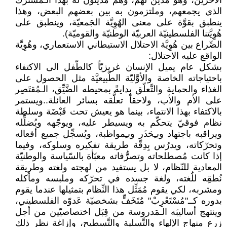
الآخرين، وهو مدين لهم، وهم مدينون له بهذا الـمُشترَك
الذي يجمعهم، وملتزمون به بين بعضهم البعض، وهذا
ينطبق بقوَّة على معنى الهُوِيَّة الجَمعيّة، وينطبق على
هُوِيَّتنا الفلسطينيّة العربيّة الوطنيّة والقوميّة).
الصِّراع بين هُوِيَّة الاحتلال الاستيطاني الاستعماري، وهُوِيَّة
الواقع عليه الاحتلال:
بشكل عام يميل الإنسان غريزيّاً كالطّفل الى الاكتفاء
باحتياجاته الخاصة والأوَّليّة الطّبيعيَّة مثل الحصول على
الغذاء والحماية والتَّعلّق بدايةً بمحيطه الضَّيِّق، الـمُقتَصِر
على الأم والأب، ولاحقاً تعلُّقه بسائر العائلة..ويستمر
بالاكتفاء بهذا الانتماء، بينما هو يعيش تحت قَبْضَة وسلطة
نظام فوقيّ يتحكّم به ويسيطر عليه، ويوجّهه ويُضلِّله
ويراقبه باجتهاد وبـِحَذَر وبـِمواظبة، ويُسجِّل جميع أفعاله
وتحرّكاته، ويدرُس بِدِقّة طريقة تفكيره وسلوكه، وفيما
إذا كانت مُصطلحاته وتصرُّفاته معبّأة بالسّياسة والوطنيّة
المعادية للنّظام، لا بل يستفيد من لهجته ولغته وطريقة
نُطقِه للُغته، ولغة جسده في تحرّكه وملبسه ومأكله
ومشربه، لكي يقوم مُمَثِّل هذا النِّظام بتمثيلها عندما يقوم
بدوره كــ"مُسْتَعْرِبْ" مُتَخَفٍّ بشخصيّة عَدوّه الفلسطيني،
وينتهج أساليبَه الـمَدروسة من قِبَل اختصاصيّين من أجل
زرع منهاج الإلهاء والتَّسلية والتَّسطيح، وإزاغة نظر ذلك