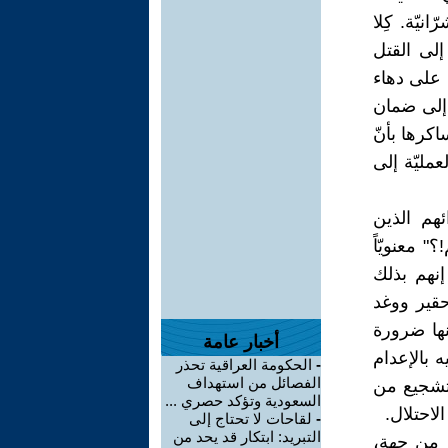
نيّة. كِلا
 إلى القتل
 على دهاء
 إلى ضمان
اكرها بأنّ
عمليّة إلى
هم الذين
 معنويّاً
 إنهم بذلك
وحقير ووغد
ونها ضرورة
أخبار عامة
ه بالإعدام
-
الحكومة العراقية تحذر
الفصائل من استهداف
بتشجيع من
السعودية وتؤكد حصري ...
لاحتلال.
-
لقاحات لا تحتاج إلى
التبريد: ابتكار قد يحد من
َة من جهة،