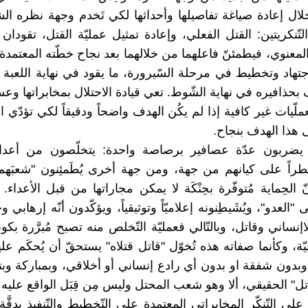
لال إعادة صياغة تفاصيلها وأحداثها لكي تَخدم وجهة نظره الشرّا
لتّنكريتين: القتل الفعلي، وإعادة تمثيل عمليّة القتل، تقودان
معنوي، فيطمئنّ فاعلهما من خلالهما بعد نجاح خطّته المعتمدة
تهاد وتخطيط في مرحلة السّيرورة، ما يقود في نهاية اللعبة
 بحذافيره في نهاية الشّوط. تعي قيادة الاحتلال بمخابراتها وعس
لّيات غير كافية إذا لم يكُن الهدف واضحاً ودقيقاً لكي تؤدّي ال
 هذا الهدف بنجاح.
ك يضربون عدّة عصافير برصاصة واحدة: يتخلّصون من أعدائ
راً على كيانهم من جهة، ومن جهة أخرى يُطَمئِنون "شعبَهم!؟"
نّ الحِماية مُتوفّرة بحِنْكَة لا يمكن مجاراتها من قبل الأعداء.
العدو"، ويُشَيطِنونه إعلاميّاً وتوثيقياً، ويؤكّدون أنّه إرهابي 
نساني وقاتل، وبالتّالي فعمليّة التّخلص منه تصبح مُبرَّرة بك
نيّة، وكأنما صفاته هذه تُخوّل "قاتل قتلاه" يستحقّ أن يُحكَم علي
ة، وبدون شفقة او بدون أي رادع إنساني أو أخلاقي، وبمباركة و
" الحقيقي، ألا وهو شعب المحتل وليس مِن قِبَل الواقع عليه ا
ة على التّنكّر المخابراتي المعتمدة على التّخطيط والتّنفيذ بِدِقّ