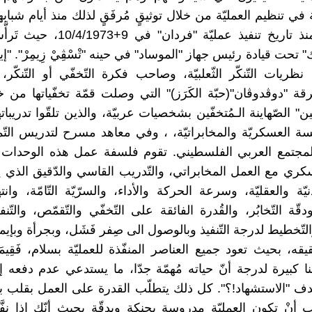
سنة، اي منذ تاريخ تنفيذ عمليّة "فردان" 
ك" تحت قيادة رئيس جهاز "الموساد" في حينه "تْسْڤِيْ زِيمِرْ". "إي
يات التّنكّر الثّعلبيّة، وصاحب فكرة التّخفّي أو التّنكّر، 
ة "دوڤدوڤان"(حبّة الكَرَز)" التي وصلت قمّة تخفّياتها من 
ين" الصّهاينة الـمُتخفّين بشخصيات عربيّة، والذين تلقّوا تدريباته
ة العسكريّة والمخابراتيّة، ، وفي معاهد مسرح لتدريس التّ
المجتمع العربي الفلسطيني. تقوم فلسفة عمل هذه الوحدات
كري مع العمل المخابراتي، والتّدريب القاسي والدّقيق الذي 
بدنيّة والعقليّة، وسرعة الحركة والأداء، والسرّيّة التّامّة، وا
دقّة التّخابُر، والقُدرة الفائقة على التّخفّي والتّقمّص، والتّنف
التّخطيط لدرجة التّنفيذ وبالوصول الى صِفر فَشَل، وبجرأة وبإي
قيقه، بحيث تعود جميع العناصر المنفّذة للعمليّة بسلام، فَقِيمَ
هنا كبيرة لدرجة أنّ حياته مُهمّة جدّا، ما يستدعي عدم دفعه 
بهدف "الاستشهاد!؟". كل ذلك يتطلّب القدرة على العمل بقلب ب
 أنْ تكون العمليّة مدروسة بحنكة وبدقّة بحيث أنّك إذا نفَّذ