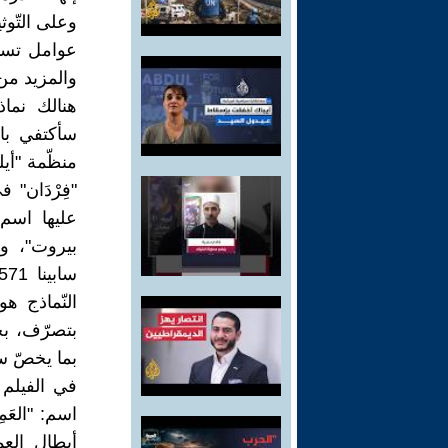
وعلى التّوث
عوامل تساه
والمزيد من 
هنالك نماذ
سأكتفي بال
"فِرْدَان" 
عليها اسم 
بيروت"، وع
النّماذج هو
بتصرّف، بح
بما يخصّ س
أبطال العم