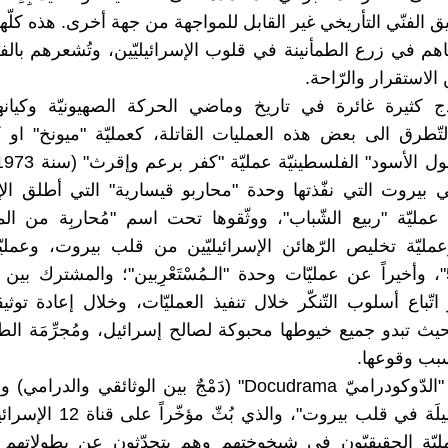
يق الفنّي التأريخي غير القابل للمواجهة من جهة أخرى. هذه كلّه
م في زرع الطمأنينة في قلوب الإسرائيليّين، وتُشعرهم بالفخ
الاستقرار والرّاحة.
ج كثيرة غائرة في تاريخ وماضي الحركة الصهيونيّة وكيانها
تّطرق الى بعض هذه العمليات القاتلة، كعمليّة "ميونخ" او ك
في بيروت التي نفّذتها وحدة "محاربو قيسارية" التي أطلق الإس
عمليّة "ربيع الشّباب"، ووثّقوها تحت اسم "مُحاربِة من ا
مليّة تخليص الرّهائن الإسرائيليّين من قلب بيروت، وعمليّة
سابينا 571"، وأخيراً عن عمليّات وحدة "الـمُسْتَعْرِبين"؛ والمشترك ب
 اتّباع أسلوب التّنكّر خلال تنفيذ العمليّات، وخلال إعادة توثيقها
يث تبدو جميع خيوطها محبوكة لصالح إسرائيل، ومُجرِّمَة ال
بب وقوعها.
في الفيلم "الدّوكودراميّ Docudrama" (دَمْجٌ بين الوثائقي وا
اسم: "العَمِيلَة في قلب بيروت"، والذ
ليّة الحقيقيّون في شيخوختهم وهم يتحدّثون عن بطولاتهم 