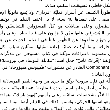
 بشكل خاطيء فسينقلب المقلب ضدّك.
راً الكشف عن أسرار عمليّة "فردان"، ولا يُمنع قانونيّاً الإف
خاصّة أنّه مضى على تنفيذها 48 سنة، لا بل اعتمد الفيلم في
ـمُصوَّر، وعلى مقابلات مع كلّ المسؤولين السّياسيّين وا
ّين الـمُشرِفين عليها ممّن لا يزالون على قيد الحياة، وعلى رأ
 يتورّع منفّذوها عن الظّهور عَلناً في الفيلم للحديث عن هذه
لخارقة، بينما أُوكِلت عمليّة إعادة تمثيلها لممثّلين شباب. ك
ي مضمونه باعترافات موثّقة في كتاب مستوحى من مذكّرا
موساد للمؤلفة 
منشورات "هكيبوتس هميؤوحاد" في آب 2015 .
ّموي القاتل:
ِيلَة في قلب بيروت" يوثّق ما جرى من وجهة النّظر الموساديّة الإ
ظلّيين أُطلق عليها اسم "وحدة قِيسَاريَة" بتنفيذ العمليّة بحي
التّنكّر بشخصيات نسائيّة، وعلى رأسهم "إيهود باراك"، بينما تتنكّر
، وهو اسمها الحركي، واسمها كذلك في الفيلم أيضا، بينما اسمه
شْطَايْنرْ"، والتي وُلدت في "كندا" وانتقلت مع والديها وهي في س