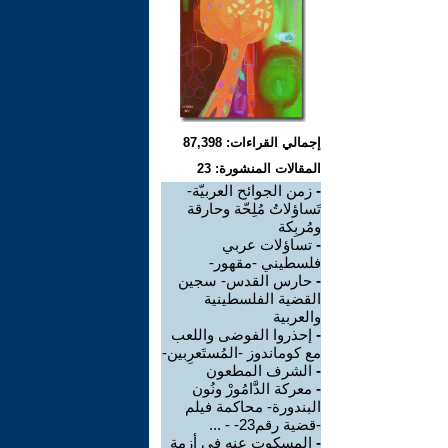
إجمالي القراءات: 87,398
المقالات المنشورة: 23
-
زمن الجوائح العربيّة-
تَساؤلاتُ مُلِحّة وحارقة
ومُربِكة
-
تساؤلات عربي
فلسطيني -مقهور-
-
حارس القدس- سجين
القضية الفلسطينية
والعربية
-
إحذروا الفوضى واللعب
مع كوماندوز -المُستَعرِبين-
-
الشرف المطعون
-
معركة الدَّامُورْ ونُون
البندورة- محاكمة فيلم
-قضية رقم23- - ...
-
المسكوت عنه في أزمة