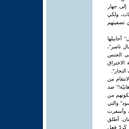
 إلى جهاز
ايات، ولكي
وي تصفيتهم
 أحابيلها
مال ناصر"،
لى الجنس
 الاختراق
النجار".
لانتقام من
بيّة!" ضد
ية "ميونخ" في دورة الألعاب الأولمبية لعام 1972، ولكونهم من
ود" والتي
ت رحاها بين منظّمة التّحرير الفلسطينيّة والجيش الأردني سنة 1970، وأسفرت
نان. أطلق
كَردّ فعل