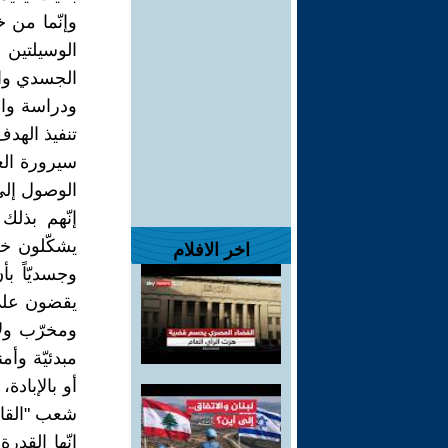
وإنّما من خ
الوسيلتين ا
الجسدي وال
ودراسة واج
تنفيذ الهدف
سيرورة العم
الوصول إلى
إنّهم بذل
يشكّلون خط
اخر الافلام
وجسديّاً بأ
يقضون على "
ومخرّب ولاإ
مبدئيّة وأم
أو بالإباد
شعب "القاتل
إنّها القدر