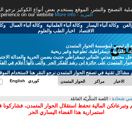
ة التصفح والنشر، الموقع يستخدم بعض أنواع الكوكيز نرجو النق
More info - المزيد
experience on our website
الفن
-
وكالة أنباء اليسار
-
وكالة أنباء العلمانية
-
وكالة أنباء العمال
-
وكا
الاقتصاد
-
اخبار الطب والعلوم
 الرئيسي لمؤسسة الحوار المتمدن
، علمانية، ديمقراطية، تطوعية وغير ربحية
ل مجتمع مدني علماني ديمقراطي حديث يضمن الحرية والعدالة الاجتم
حوار المتمدن على جائزة ابن رشد للفكر الحر والتى نالها أعلام في الفك
م مشاكل تقنية في تصفح الحوار المتمدن نرجو النقر هنا لاستخدام الموقع
كوردي
English
الاخبار
مراكز
الحوار المتمدن
ضي شحادة
- اللعبة التنكّريّة القاتلة
 وتبرعاتكن المالية تحفظ استقلال الحوار المتمدن، فشاركونا 
استمرارية هذا الفضاء اليساري الحر