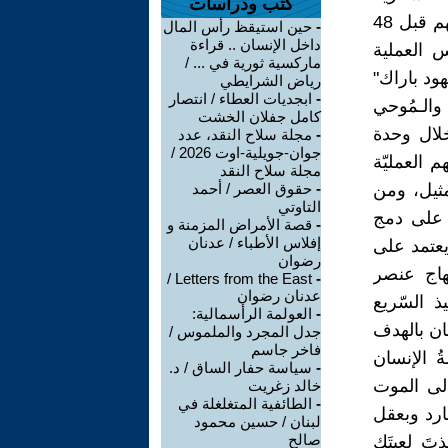
كتب ودراسات
والموساديّة في تنظيم العمليّة من خلال توثيقٍ مُرفَقٍ لذلك منذ أيام شبابهم قبل 48
-
حين استيقظ رأس المال
داخل الإنسان .. قراءة
في 9+10/4/1973، حيث تَرأَّس العملية
ماركسية ثورية في ... /
هود باراك"
رياض الشرايطي
-
ابجديات العطاء / انتصار
والـمُوحي
كامل جفلان الخشت
خلال وحدة
-
مجلة سلاح النقد، عدد
جوان-جويلية-اوت 2026 /
م العمليّة
مجلة سلاح النقد
مثيل، ومن
-
حقوق العصر / أحمد
التاوتي
 على دمج
-
قصة الأمراض المزمنة و
إفلاس الأطباء / عدنان
يعتمد على
رضوان
نتهاج عنصر
Letters from the East /
-
عدنان رضوان
يذ السّريع
-
العولمة الرأسمالية:
مان بالهدف
جدل المجرد والملموس /
فاخر جاسم
ةُ الإنسان
-
سياسة حفار الساق / د.
إلى الموت
خالد زغريت
-
الطائفية المتغلغلة في
ارد وبعقل
لبنان / حسين محمود
صالح
تَ لعبتَك