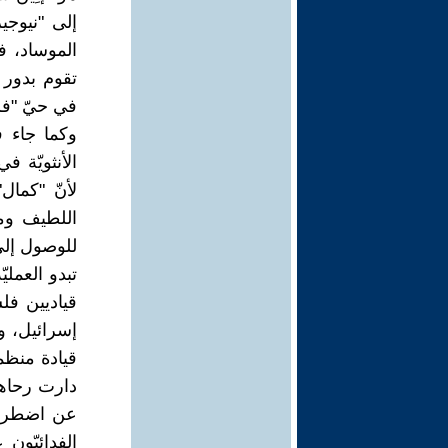
إلى "نيوجي
الموساد، فأ
تقوم بدور ا
في حيّ "ف
وكما جاء في
الأنثويّة ف
لأنّ "كمال
اللطيف ومن 
للوصول إلى 
تبدو العملي
قياديين فل
قيادة منظم
عن اضطرار 
الفدائيّون