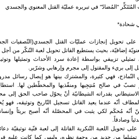
 المُتَنَكِّر "المُضادّ" في تبريره عمليّة القتل المعنوي والجسدي
ي شحادة*
ة على تحويل إنجازات عمليّات القتل الجسدي(التّصفيات الجس
ويّة إضافيّة، بحيث يستطيع القاتل تحويل لعبة التّنكّر من أجل 
 تمثيلي تزييفي بواسطة إعادة سرد الأحداث وتمثيلها وتوثي
تل إلى بريء والمقتول إلى مجرم وإرهابي وشرّير.
 النّماذج، فهي كثيرة، والمشترك بينها هو إيصال رسائل م
صبّ في صالح مُنتِجِيها ومنفّذيها والمخطّطين لها. استطاع
الاستيطاني بقدراته الشيطانيّة أنْ يحوّل صاحب الحق إلى مح
مطاف أنّه عندما يعيد القاتل تسجيل التّاريخ وتوثيقه، فهو يُخ
ّ أنّه مُحكَم لكي يثبت في المحصّلة أنّه أصبح بريئاً وإنسانياً
دئياً وصادقاً.
 على تحويل اللعبة التّنكرية القاتلة إلى لعبة فنّية توثيقيّة دعائيّ
 تمثيلها من جديد من وجهة نظره، وليس كما كانت عليه في 