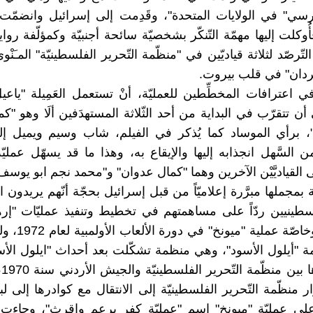
رسي" في الولايات المتحدة"، وقَدِمت إلى إسرائيل وانضمّت
ُوكلت إليها مهمّة التّنكّر بشخصيّة سائحة أجنبيّة وكمؤلّفة رو
لتّرصّد لثلاثة قياديّين في "منظّمة التّحرير الفلسطينيّة" المـَنْ
ردان" في قلب بيروت.
 اعترافات المخطِّطين للعمليّة، أنْ تستعمل العَمِيلة "ياعيل"
ي أن تتقرّب في البداية من أحد الثّلاثة المستهدَفين ألَا وهو "ك
"، برأي الموساد كما يُذكر في الفيلم، شاب وسيم ويميل إ
السَّهل انجذابه إليها والإيقاع به، وهذا ما قد يسهّل عمليّة
القياديَّيْن الآخرين وهما "كمال عدوان" و"محمد نجم ابو يوسف 
ّة بمجملها مبرَّرة إعلاميّاً من قبل إسرائيل بحجّة أنّهم يريدون ا
سطينيين ردّاً على مساهمتهم في تخطيط وتنفيذ عمليّات "إرها
إسرائيل، وخاصّة عمل
ة "أيلول الأسود"، وهي منظمة تشكّلت بعد أحداث "ايلول الأس
دار
منظّمة التّحرير الفلسطينيّة إلى الانتقال مع كوادرها إلى لب
 على عمليّة "ميونخ" اسم "عمليّة كفر برعم وإقرث"، وجاءت 