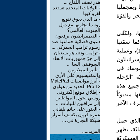
هدر نصف اللقاح ...
ا وبمجملها
-
الولايات المتحدة تستعد
لغزو كوبا
ر والقوّة
-
ما الذي يعوق تنويع
روسيا تجارتها مع دول
الجنوب العالمي؟
، ولكنّني
-
الديمقراطيون يرفعون
ما سمّتها
دعوى قضائية جماعية ضد
رسوم ترامب الجمركي ...
منظّمة "أيلول الأسود" الفلسطينيّة عمليّة "كفر برعم وإقرث" (سنة 1973)، وعملية
-
ترامب ونتنياهو يسعيان
إلى جرّ جمهوريات الاتحاد
رائيليّون
السوفيتي السا ...
لموساد في
-
تأثير الميلاتونين
والمغنيسيوم على الأرق
 "الرّحلة
-
أبرز مواصفات MatePad
ين جميع هذه
Pro 12 الجديد من هواوي
-
إطلاق موقع إلكتروني
 ميديويّاً
روسي يحول المواطنين
طرف الآخر
إلى مراقبين للنباتات ...
-
العثور على خاتم بلقاني
عمره قرون يكشف أسرار
لدرامي) والذي حمل
شبكة التجارة في ...
ي بُثّ مؤخّراً على قناة 12 الإسرائيليّة، يظهر
المزيد.....
العسكريّة