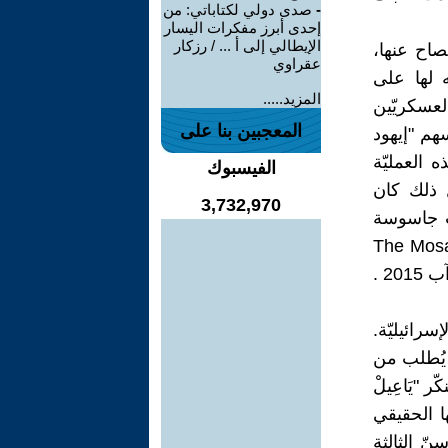
-
صدى دولي لكتاباتي: من
إحدى أبرز مفكرات اليسار
الإيطالي إلى أ ... / رزكار
صاح عنها،
عقراوي
 توثيقه لها على
المزيد.....
لعسكريّين
المعجبين بنا على
سهم "إيهود
 العمليّة
الفيسبوك
ل ذلك كان
3,732,970
ت جاسوسة
"إفْرَاتْ مَاسْ" حمل اسم: "مقاتلة الموساد في بيروت.The Mosad
سرائيليّة.
ث يُطلب من
 "يَاعِيلْ
ا الحقيقي
نّ الثالثة