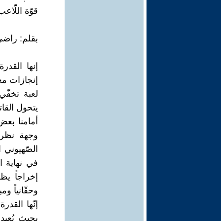
قوّة اللّاعب
بقلم: راض
إنها القدر
إنجازات معن
لعبة تخفّي
يتحول القا
أمامنا بعض
وجهة نظر ت
الصّهيوني 
في نهاية ال
إخراجاً يظن
وحقّانياً ومب
إنّها القدرة
بحيث يُعيد