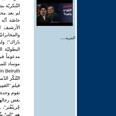
التّنكريّة
لم يعد محظو
الأرشيف ال
والمخابراتي
المزيد.....
باراك"؛ ولم
البطوليّة ا
مدعوماً ف
Componant in Beiruth الصّادر عن 
التّنَكّر الد
فيلم "العَم
تقوم وحدة م
بعض رجالها 
چْرينْفْتر"
هو "إلِينْ 