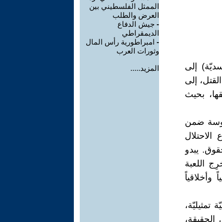
الممثل الفلسطيني بين
العرض والطلب
-
جيش الدفاع
الديمقراطي
-
امبراطورية رأس المال
وثورات العرب
ديّة) إلى
المزيد.....
القتل، إلى
قها، بحيث
دروسة ضمن
 الاحتلال
قوق. يبدو
رِج اللعبة
 وأخلاقياً
ة تمثيليّة،
الحقيقة،