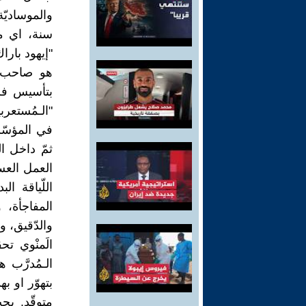
"إيهود بارا
هو صاحب نظر
بتأسيس فرق
"الـمُستعرب
في المؤسّس
ثمّ داخل 
العمل العس
اللّياقة ال
المفاجأة، و
والدّقيق، و
الَمنْوي تح
الـمُدرَّب 
بتهوّر او 
متوقّد. يجب