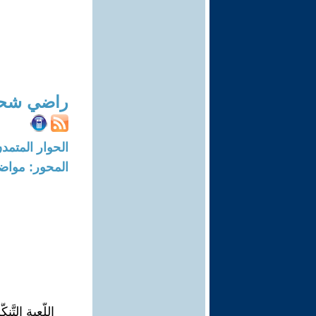
راضي شحا
الحوار المتمدن-العدد: 6814 - 21
المحور: مواض
اللُّعبة التَّنك