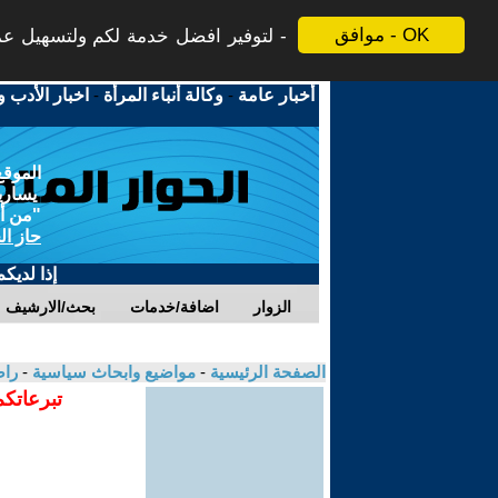
موافق - OK
لتوفير افضل خدمة لكم ولتسهيل عملي
أخبار عامة
-
وكالة أنباء المرأة
-
اخبار الأدب و
الموقع
يسارية
"من أج
حاز ال
إذا لديك
الزوار
اضافة/خدمات
بحث/الارشيف
الصفحة الرئيسية
-
مواضيع وابحاث سياسية
-
را
تبرعاتكم