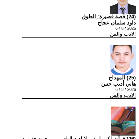
(24) قصة قصيرة: الطوق
داود سلمان عجاج
2026 / 8 / 6
الادب والفن
(25) المهداج
هاني أديب حنين
2026 / 8 / 6
الادب والفن
(26) قرأت لكم: لمصر لا لعبد الناصر — محمد حسنين