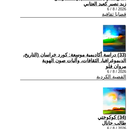
زيد نصير كعيد العتابي
2026 / 8 / 6
قضايا ثقافية
(33) دراسة أكاديمية موسعة: كورد خراسان (التاريخ،
الديموغرافيا، الثقافات، وآليات صون الهوية
مروان فلو
2026 / 8 / 6
القضية الكردية
(34) كوكوختي
طالب جانال
2026 / 8 / 6