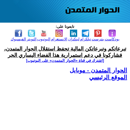
تابعونا على:
بودكاست
بنترست
تيلكرام
لينكدإن
الانستغرام
اليوتيوب
التويتر
الفيسبوك
تبرعاتكم وتبرعاتكن المالية تحفظ استقلال الحوار المتمدن،
فشاركونا في دعم استمرارية هذا الفضاء اليساري الحر
[اشترك في قناة ‫«الحوار المتمدن» على اليوتيوب]
الحوار المتمدن - موبايل
الموقع الرئيسي