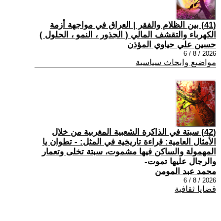
(41) بين الظلام والفقر | العراق في مواجهة أزمة
الكهرباء والتقشف المالي ( الجذور ، النمو ، الحلول )
حسين علي حياوي المؤذن
2026 / 8 / 6
مواضيع وابحاث سياسية
(42) سبتة في الذاكرة الشعبية المغربية من خلال
الأمثال العامية: قراءة تاريخية في المثل: - تطوان يا
المهمولة والساكن فيها مشموت، سبتة تخلى وتعمار
والرجال عليها تموت-
محمد عبد المومن
2026 / 8 / 6
قضايا ثقافية