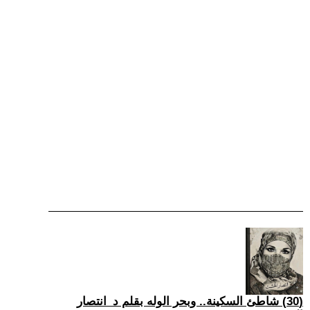
(30) شاطئ السكينة.. وبحر الوله بقلم د_انتصار