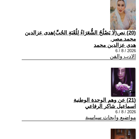
(20) نص(لَا يَصْلُحُ الشُّعَرَاءُ لِلُعْبَةِ الحُبِّ)هدى عزالدين
محمد.مصر.
هدى عزالدين محمد
2026 / 8 / 6
الادب والفن
(21) عن وهم الوحدة الوطنية
اسماعيل شاكر الرفاعي
2026 / 8 / 6
مواضيع وابحاث سياسية