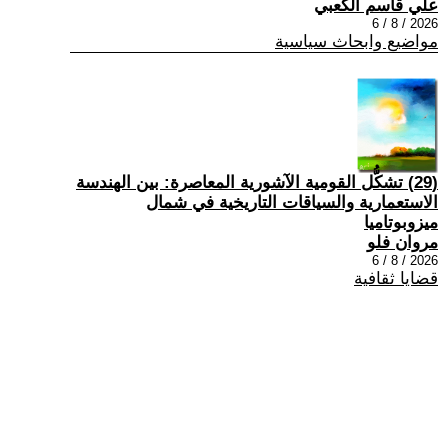
علي قاسم الكعبي
2026 / 8 / 6
مواضيع وابحاث سياسية
(29) تشكُّل القومية الآشورية المعاصرة: بين الهندسة
الاستعمارية والسياقات التاريخية في شمال
ميزوبوتاميا
مروان فلو
2026 / 8 / 6
قضايا ثقافية