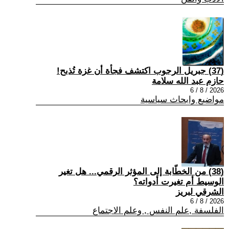
(37) جبريل الرجوب اكتشف فجأة أن غزة تُذبح!
حازم عبد الله سلامة
2026 / 8 / 6
مواضيع وابحاث سياسية
(38) من الخطّابة إلى المؤثر الرقمي... هل تغير
الوسيط أم تغيرت أدواته؟
الشرقي لبريز
2026 / 8 / 6
الفلسفة ,علم النفس , وعلم الاجتماع