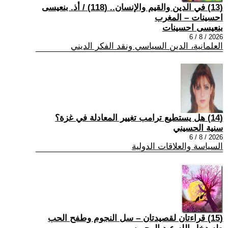
(13) في الدين والقيم والإنسان.. (118) / أذ. بنعيسى
احسينات – المغرب
بنعيسى احسينات
2026 / 8 / 6
العلمانية، الدين السياسي ونقد الفكر الديني
(14) هل يستطيع ترامب تغيير المعادلة في غزة؟
سنية الحسيني
2026 / 8 / 6
السياسة والعلاقات الدولية
(15) قراءتان لقصيدتان – سل النجوم وطفح الحب