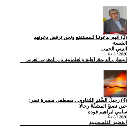
(3) انهم يدعوننا للمستنقع ونحن نرفض دعوتهم
البئيسة
التيتي الحبيب
2026 / 8 / 6
اليسار , الديمقراطية والعلمانية في المغرب العربي
(4) رحيلُ السَّندِ المُقاوم... مصطفى ميسرة نصر:
حين تصنعُ المشقَّةُ رجالًا
سامي ابراهيم فودة
2026 / 8 / 6
القضية الفلسطينية