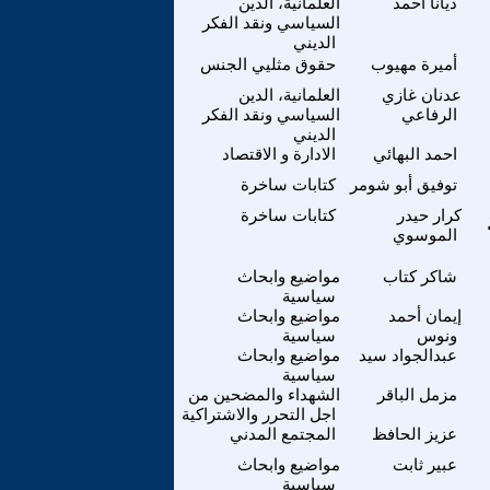
ديانا أحمد
العلمانية، الدين
السياسي ونقد الفكر
الديني
أميرة مهيوب
حقوق مثليي الجنس
عدنان غازي
العلمانية، الدين
الرفاعي
السياسي ونقد الفكر
الديني
احمد البهائي
الادارة و الاقتصاد
توفيق أبو شومر
كتابات ساخرة
كرار حيدر
كتابات ساخرة
الموسوي
شاكر كتاب
مواضيع وابحاث
سياسية
إيمان أحمد
مواضيع وابحاث
ونوس
سياسية
عبدالجواد سيد
مواضيع وابحاث
سياسية
مزمل الباقر
الشهداء والمضحين من
اجل التحرر والاشتراكية
عزيز الحافظ
المجتمع المدني
عبير ثابت
مواضيع وابحاث
سياسية