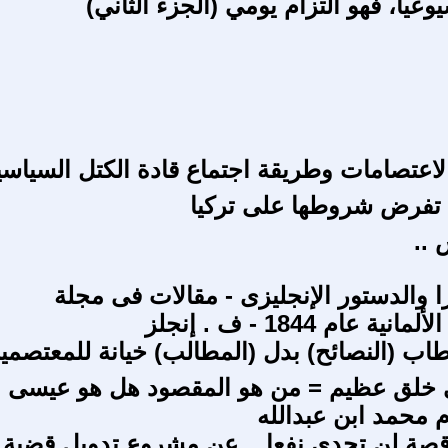
عيا، فهو التزام يومي (الجزء الثاني)
اعتصامات وطريقة اجتماع قادة الكتل السياسي
 تفرض شروطها على تركيا
 ..
ا والدستور الإنجليزى - مقالات فى مجلة
 عام 1844 - ف . إنجلز
اب (النصائح) بدل (المطالب) خيانة للمعتصمي
ى خلق عظيم = من هو المقصود هل هو عيسى
م محمد ابن عبدالله
اقصة لن تجدي نفعا .. عن مشروع تدويل قضية