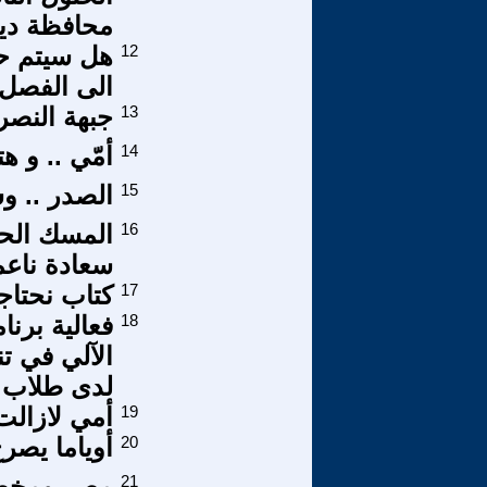
محافظة دي
12
هل سيتم حل
الى الفصل 
13
جبهة النصر
14
أمّي .. و هت
15
الصدر .. و
16
المسك الحج
سعادة ناعمة
17
كتاب نحتاج
18
فعالية برنا
الآلي في تن
لدى طلاب ا
19
أمي لازالت
20
أوياما يصرح
21
مصر ومخطط