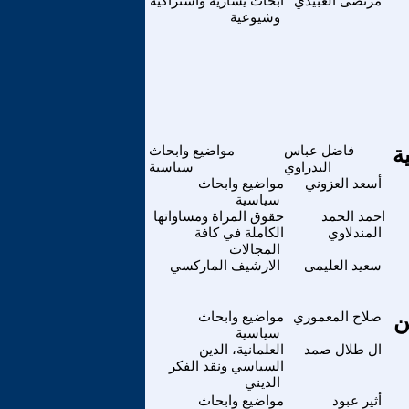
مرتضى العبيدي
ابحاث يسارية واشتراكية
وشيوعية
ة
فاضل عباس
مواضيع وابحاث
البدراوي
سياسية
أسعد العزوني
مواضيع وابحاث
سياسية
احمد الحمد
حقوق المراة ومساواتها
المندلاوي
الكاملة في كافة
المجالات
سعيد العليمى
الارشيف الماركسي
ن
صلاح المعموري
مواضيع وابحاث
سياسية
ال طلال صمد
العلمانية، الدين
السياسي ونقد الفكر
الديني
أثير عبود
مواضيع وابحاث