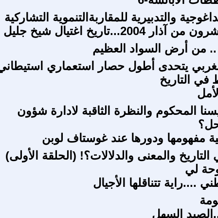
يداغوجية والتدبيرية للمقاربةالتنموية التشاركية
ر 2004...تاريخ اغتيال شيخ جليل
 .. من أرض السواد العظيم
غربي يتحدى أطول حصار استعماري استيطاني
 في التاريخ
أمل
نا المحكوم والنظرة الثاقبة لادارة شؤون
حل؟
نية مفهومها ودورها عند غوستاف لوبن
 التاريخ والمعنى والدلالات؟! (الحلقة الأولى)
حة لي
ي ....راية تتناقلها الأجيال
ومة
.الصيد السهل