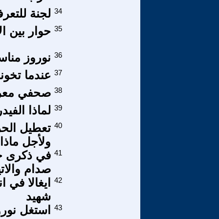
34
لجنة للتعر
35
حوار بين ال
36
نوروز مناس
37
عندما تخون
38
صحفي معرو
39
لماذا الفيد
40
تعطيل الحر
ولأجل ماذا؟.
41
في ذكرى ح
صدام والاتي
42
ايغالا في 
شهيد
43
استغل نورو