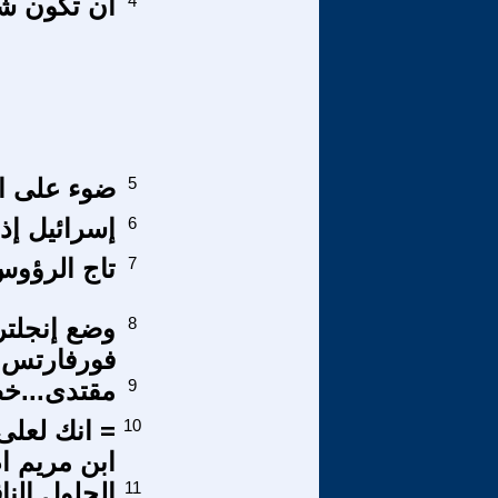
4
أن تكون شيو
5
ضوء على ال
6
إسرائيل إذ
7
تاج الرؤوس
8
وضع إنجلتر
فورفارتس الألمانية
9
مقتدى...خط
10
= انك لعل
ابن مريم ا
11
الحلول الن