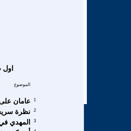
اول ص
الموضوع
1
عامان على 
2
نظرة سريعة
3
المهدي في 