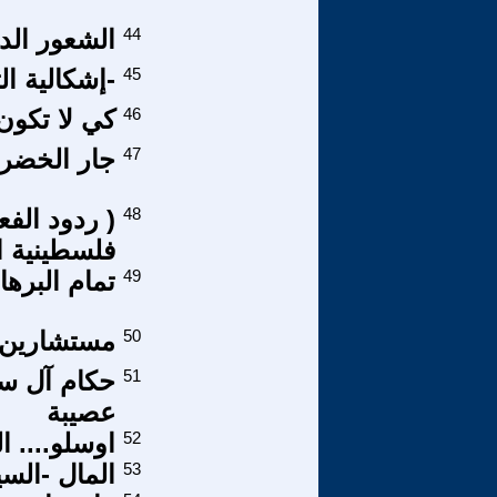
44
الشعور الدي
45
-إشكالية ال
46
كي لا تكون
47
جار الخضرا
48
( ردود الف
فلسطينية ا
49
تمام البره
50
مستشارين ل
51
حكام آل سع
عصيبة
52
اوسلو.... ا
53
المال -الس