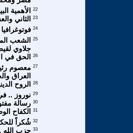
22
الأهمية الب
23
الثاني والعشرون من آذا
24
فوتوغرافيا
25
الشعب الم
جلاوي لقيط
26
الحق في ال
27
معصوم رئيس
العراق وال
28
الروح الدي
29
نوروز .. في
30
رسالة مفتو
31
الكفاح الوطن
32
شُكراً للحك
33
حزب الله .