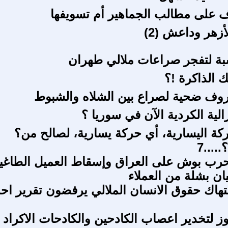
ف على مطالب الجماهير أم تسويفها
أزهر وداعش (2)
بة لتفجر صراعات ملالي طهران
ك الذاكرة !؟
ف ضحية لصراع بين الشلاه والشبوط
رالية الكردية الآن في سوريا ؟
كة اليسارية، أي حركة يسارية، لصالح من؟
....7
رب بوش على العراق وإسقاط العميل الطاغي
ان بشلة من العملاء
انتهاك حقوق الانسان الملالي يرفضون تقرير اح
ز لتخدير اعصاب الكادحين والكادحات الاكراد