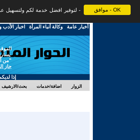
موافق - OK
لتوفير افضل خدمة لكم ولتسهيل عملي
أخبار عامة
-
وكالة أنباء المرأة
-
اخبار الأدب و
الموقع
يسارية
"من أج
حاز ال
إذا لديك
الزوار
اضافة/خدمات
بحث/الارشيف