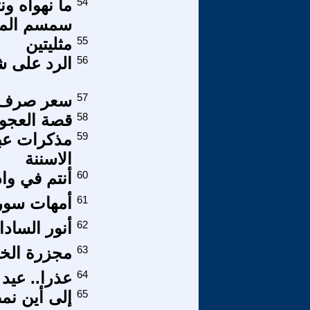
54
ما نهواه ون
سمسم الم
55
مثليتين
56
الرد على شب
57
سعر صرف غ
58
قصة العجوز 
59
مذكرات عبا
الاسننة
60
أنتم في وا
61
أمهات سوري
62
أنور السا
63
مجزرة الخرط
64
عذرا.. عيد 
65
إلى أين نم