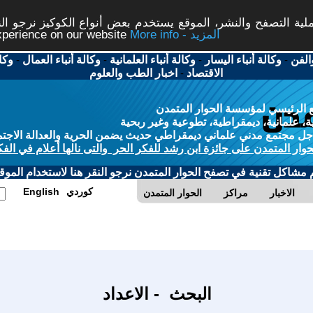
ة التصفح والنشر، الموقع يستخدم بعض أنواع الكوكيز نرجو النق
More info - المزيد
experience on our website
الفن
-
وكالة أنباء اليسار
-
وكالة أنباء العلمانية
-
وكالة أنباء العمال
-
وكا
الاقتصاد
-
اخبار الطب والعلوم
 الرئيسي لمؤسسة الحوار المتمدن
، علمانية، ديمقراطية، تطوعية وغير ربحية
ل مجتمع مدني علماني ديمقراطي حديث يضمن الحرية والعدالة الاجتم
حوار المتمدن على جائزة ابن رشد للفكر الحر والتى نالها أعلام في الفك
م مشاكل تقنية في تصفح الحوار المتمدن نرجو النقر هنا لاستخدام الموقع
كوردي
English
الاخبار
مراكز
الحوار المتمدن
البحث - الاعداد