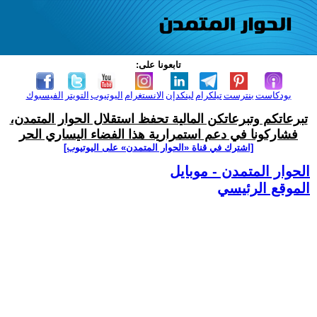
تابعونا على:
بودكاست
بنترست
تيلكرام
لينكدإن
الانستغرام
اليوتيوب
التويتر
الفيسبوك
تبرعاتكم وتبرعاتكن المالية تحفظ استقلال الحوار المتمدن،
فشاركونا في دعم استمرارية هذا الفضاء اليساري الحر
[اشترك في قناة ‫«الحوار المتمدن» على اليوتيوب]
الحوار المتمدن - موبايل
الموقع الرئيسي