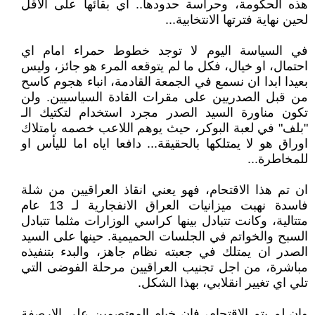
هذه الحكومة، وحراسة حدودها.. اي بقائها على الاقل
لحين نهاية فترتها الانتخابية...
في السياسة اليوم لا توجد خطوط حمراء امام اي
احتمال، او خيال، فكل ما لم يتوقعه المرء هو جائز، وليس
بعيدا ابدا ان نسمع في الجمعة القادمة، انباء هجوم كاسح
من قبل الصدريين على مقرات القادة السياسيين. ولن
تكون مناورة السيد الصدر مجرد استخدام لتكتيك الـ
"بلف" في لعبة البوكر، حيث يوهم اللاعب خصمه بامتلاك
اوراق هو لا يمتلكها بالحقيقة... دافعا اياه اما لليأس او
للمخاطرة...
ان تم هذا الاقتحام، فهو يعني انقاذ العراقيين من شلة
فاسدة نهبت ميزانيات العراق الانفجارية لـ 13 عام
متتالية، وكانت تتبادل بينها كراسي الوزارات مثلما تتبادل
السبح والخواتم في الجلسات الحميمية. حينها على السيد
الصدر ان يمتلك في جعبته نظام جاهز، والبدء بتنفيذه
مباشرة، من اجل تجنيب العراقيين مرحلة الفوضى التي
تلي اي تغيير انقلابي، بهذا الشكل.
وان لم يتم الاقتحام، فان خيام المعتصمين على الارصفة