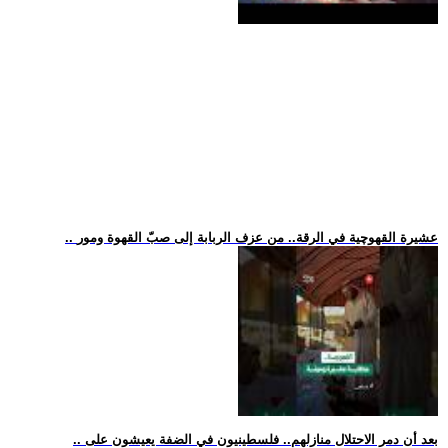
.. عشيرة القهوچية في الرقة.. من عزف الربابة إلى صبّ القهوة ومور
.. بعد أن دمر الاحتلال منازلهم.. فلسطينيون في الضفة يعيشون على