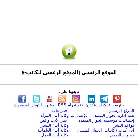
الموقع الرئيسي
الموقع الرئيسي للكاتب-ة
|
تابعونا على:
بنترست
تيلكرام
لينكدإن
الانستغرام
RSS
اليوتيوب
التويتر
الفيسبوك
الموقع الرئيسي
أخبار عامة
هيئة ادارة الحوار المتمدن - للإتصال بنا
وكالة أنباء المرأة
إحصائيات مؤسسة الحوار المتمدن
اخبار الأدب والفن
قواعد النشر
وكالة أنباء اليسار
ابرز كتاب / كاتبات الحوار المتمدن
وكالة أنباء العلمانية
يوتيوب التمدن
وكالة أنباء العمال