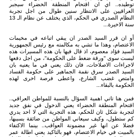
توطيده.. اي ان اقتحام المنطقة الخضراء سيجبر
العراقيين على الانتظار سنين طوال من اجل تجربة
النظام الصدري في الحكم، الذي يختلف عن نظام الـ 13
سنة الاخيرة...
أو ان قرر السيد الصدر ان يبقي اتباعه في مخيمات
الاعتصام، وهذا ما تشي به مكالمته مع رئيس الجمهورية
السيد فؤاد معصوم، اذ قال فيها بان هذه المسيرات هذه
ليست سوى "ورقة ضغط على الحكومة"، من اجل دفعها
لاجراءات الاصلاحات، فان ذلك يعني في ما يعنيه بان
السيد الصدر سرق نقمة الجماهير على حكومة الفساد
وامتص غضب الشارع، واعطى فرصة اخرى لهذه
الحكومة بالبقاء...
فمن هنا تاتي اهمية السؤال بالنسبة للمواطن العراقي..
اقتحام المنطقة الخضراء يعني الدخول في نفق جديد
لتجربة شكل ثان للحكم، هذه التجرية التي لا احد يدري
كم ستطول، وكيف سيعاني المواطن من ضائقة بسببها،
فضلا عن انها غير مضمونة العواقب.. بينما الاكتفاء
بالمبيت في خيام الاعتصام، فهو بالتاكيد يعني اطالة عمر