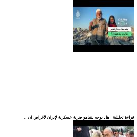
.. قراءة تحليلية | هل يوجه نتنياهو ضربة عسكرية لإيران لأغراض ان