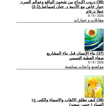
(36) دروب الإبداع بين شجون الواقع وعوالم السرد:
حوار خاص مع الأديبة د. حنان إسماعيل(1-2)
عطا درغام
2026 / 8 / 8
مقابلات و حوارات
(37) بناء الإنسان قبل بناء المشاريع
صفاء العطية التميمي
2026 / 8 / 8
مواضيع وابحاث سياسية
(38) كيف تطلق الالقاب والاسماء والكنى ج١
الصياد ‏( حسن سعيد‏)