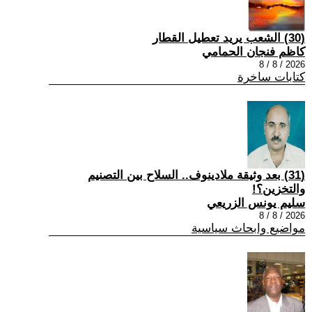
(30) الشعب يريد تعطيل القطار
كاظم فنجان الحمامي
2026 / 8 / 8
كتابات ساخرة
(31) بعد وثيقة ملادينوف.. السلاح بين التصنيم
والتخزين؟!
سليم يونس الزريعي
2026 / 8 / 8
مواضيع وابحاث سياسية