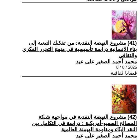
(41) مشروع النهضة النقدية: من تفكيك التبعية إلى
بناء الإنسانية دراسة تأسيسية في منهج التحرر الفكري
والثقافي
محمد أحمد الصغير على عيد
2026 / 8 / 8
قضايا ثقافية
(42) مشروع النهضة النقدية في مواجهة شبكة
المصالح الصهيو-أمريكية : دراسة في التكامل بين
النقد البنّاء ومقاومة الهيمنة العالمية
محمد أحمد الصغير على عيد