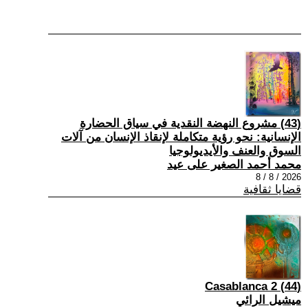
(43) مشروع النهضة النقدية في سياق الحضارة
الإنسانية: نحو رؤية متكاملة لإنقاذ الإنسان من آلات
السوق والعنف والأيديولوجيا
محمد أحمد الصغير على عيد
2026 / 8 / 8
قضايا ثقافية
(44) Casablanca 2
ميشيل الرائي