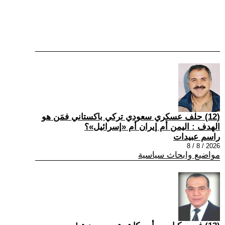
(12) حلف عسكري سعودي تركي باكستاني فمَن هو
الهدف : اليمن أم إيران أم «إسرائيل»؟
راسم عبيدات
2026 / 8 / 8
مواضيع وابحاث سياسية