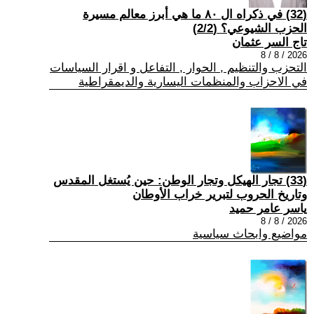
(32) في ذكراه ال ٨٠ ما هي أبرز معالم مسيرة
الحزب الشيوعي؟ (2/2)
تاج السر عثمان
2026 / 8 / 8
التحزب والتنظيم , الحوار , التفاعل و اقرار السياسات
في الاحزاب والمنظمات اليسارية والديمقراطية
(33) تجار الهيكل وتجار الوطن: حين يُستغل المقدس
وتاريخ الحروب لتبرير خراب الأوطان
ياسر عامر حميد
2026 / 8 / 8
مواضيع وابحاث سياسية