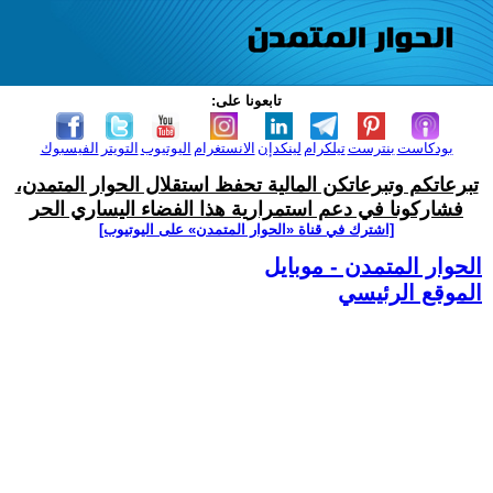
تابعونا على:
بودكاست
بنترست
تيلكرام
لينكدإن
الانستغرام
اليوتيوب
التويتر
الفيسبوك
تبرعاتكم وتبرعاتكن المالية تحفظ استقلال الحوار المتمدن،
فشاركونا في دعم استمرارية هذا الفضاء اليساري الحر
[اشترك في قناة ‫«الحوار المتمدن» على اليوتيوب]
الحوار المتمدن - موبايل
الموقع الرئيسي