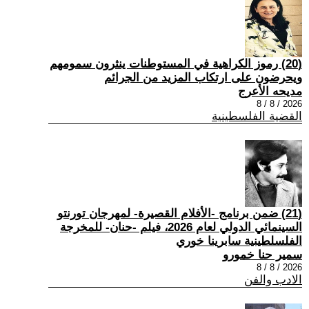
(20) رموز الكراهية في المستوطنات ينثرون سمومهم
ويحرضون على ارتكاب المزيد من الجرائم
مديحه الأعرج
2026 / 8 / 8
القضية الفلسطينية
(21) ضمن برنامج -الأفلام القصيرة- لمهرجان تورنتو
السينمائي الدولي لعام 2026، فيلم -حنان- للمخرجة
الفلسلطينية سابرينا خوري
سمير حنا خمورو
2026 / 8 / 8
الادب والفن