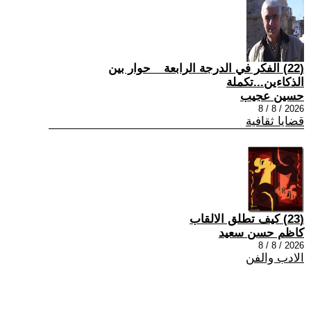
(22) الفكر في الدرجة الرابعة _ حوار بين
الذكاءين...تكملة
حسين عجيب
2026 / 8 / 8
قضايا ثقافية
(23) كيف تطلق الالقاب
كاظم حسن سعيد
2026 / 8 / 8
الادب والفن