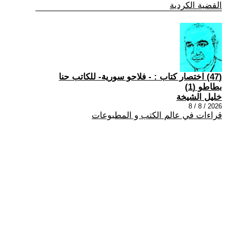
القضية الكردية
(47) اختصار كتاب : - فلاحو سورية- للكاتب حنا
بطاطو (1)
خليل الشيخة
2026 / 8 / 8
قراءات في عالم الكتب و المطبوعات