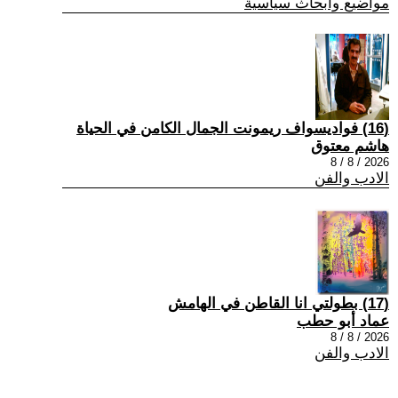
مواضيع وابحاث سياسية
(16) فواديسواف ريمونت الجمال الكامن في الحياة
هاشم معتوق
2026 / 8 / 8
الادب والفن
(17) بطولتي انا القاطن في الهامش
عماد أبو حطب
2026 / 8 / 8
الادب والفن