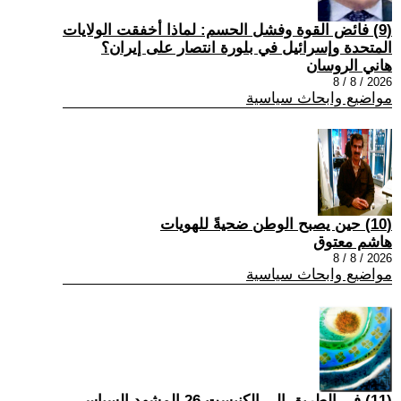
(9) فائض القوة وفشل الحسم: لماذا أخفقت الولايات
المتحدة وإسرائيل في بلورة انتصار على إيران؟
هاني الروسان
2026 / 8 / 8
مواضيع وابحاث سياسية
(10) حين يصبح الوطن ضحيةً للهويات
هاشم معتوق
2026 / 8 / 8
مواضيع وابحاث سياسية
(11) في الطريق إلى الكنيست 26 المشهد السياسي