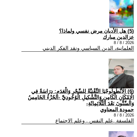
(5) هل الأديان مرض نفسي ولماذا؟
عزالدين مبارك
2026 / 8 / 8
العلمانية، الدين السياسي ونقد الفكر الديني
(6) الْأَنْطُولُوجْيَا التِّقْنِيَّةُ لِلسِّحْرِ وَالْعَدَمِ: دِرَاسَةٌ فِي
الْإِمْكَانِ الْكَامِنِ وَالتَّشْكِيلِ الْوُجُودِيِّ -الجُزْءُ الخَامِسُ
وَالسِّتُّونَ بَعْدَ الثَّلَاثِمِائَةِ-
حمودة المعناوي
2026 / 8 / 8
الفلسفة ,علم النفس , وعلم الاجتماع