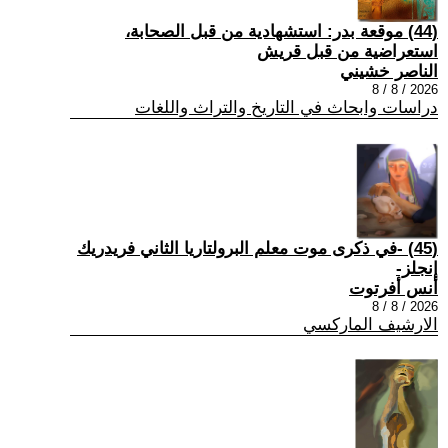
(44) موقعة بدر: استشهادية من قبل الصحابة،
استعراضية من قبل قريش
الناصر خشيني
2026 / 8 / 8
دراسات وابحاث في التاريخ والتراث واللغات
(45) -في ذكرى موت معلم البرولتاريا الثاني فريدريك
إنجلز-
أنس أفرتوت
2026 / 8 / 8
الارشيف الماركسي