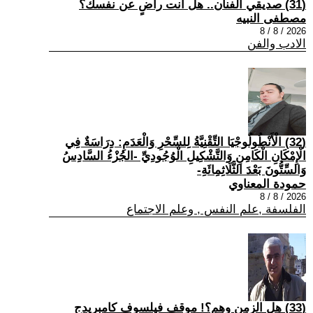
(31) صديقي الفنان.. هل أنت راضٍ عن نفسك؟
مصطفى النبيه
2026 / 8 / 8
الادب والفن
(32) الْأَنْطُولُوجْيَا التِّقْنِيَّةُ لِلسِّحْرِ وَالْعَدَمِ: دِرَاسَةٌ فِي
الْإِمْكَانِ الْكَامِنِ وَالتَّشْكِيلِ الْوُجُودِيِّ -الجُزْءُ السَّادِسُ
وَالسِّتُّونَ بَعْدَ الثَّلَاثِمِائَةِ-
حمودة المعناوي
2026 / 8 / 8
الفلسفة ,علم النفس , وعلم الاجتماع
(33) هل الزمن وهم؟! موقف فيلسوف كامبريدج