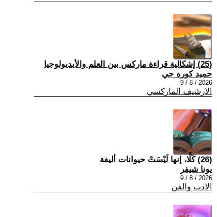
(25) إشكالية قراءة ماركس بين العلم والأيديولوجيا
حميد كوره جي
2026 / 8 / 9
الارشيف الماركسي
(26) كَلَّا، إنها لَيْسَتْ حيوانات أليفة
يونا شيفر
2026 / 8 / 9
الادب والفن