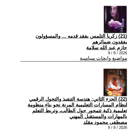
(21) زكريا التلمس يفقد قدمه ... والمسؤولون
يفقدون ضمائرهم
حازم عبد الله سلامة
2026 / 8 / 9
مواضيع وابحاث سياسية
(22) الجزء الثاني: هندسة التنفيذ والتحول الرقمي
لنظام المسارات التعليمية المرنة نحو بناء منظومة
تعليمية ذكية تتمحور حول الطالب، وتربط التعلم
بالمهارات والمستقبل المهني
مصطفى محمود مقلد
2026 / 8 / 9