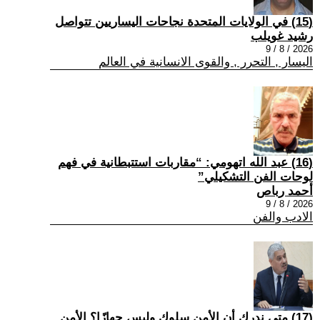
(15) في الولايات المتحدة نجاحات اليساريين تتواصل
رشيد غويلب
2026 / 8 / 9
اليسار , التحرر , والقوى الانسانية في العالم
(16) عبد الله اتهومي: “مقاربات استتبطانية في فهم
لوحات الفن التشكيلي”
أحمد رباص
2026 / 8 / 9
الادب والفن
(17) متى ندرك أن الأمن سلوك وليس جهازًا؟ الأمن