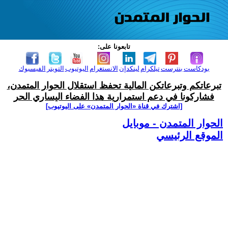
تابعونا على:
بودكاست
بنترست
تيلكرام
لينكدإن
الانستغرام
اليوتيوب
التويتر
الفيسبوك
تبرعاتكم وتبرعاتكن المالية تحفظ استقلال الحوار المتمدن،
فشاركونا في دعم استمرارية هذا الفضاء اليساري الحر
[اشترك في قناة ‫«الحوار المتمدن» على اليوتيوب]
الحوار المتمدن - موبايل
الموقع الرئيسي