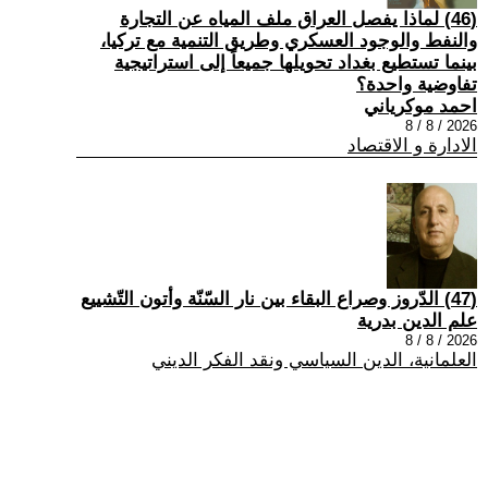
(46) لماذا يفصل العراق ملف المياه عن التجارة
والنفط والوجود العسكري وطريق التنمية مع تركيا،
بينما تستطيع بغداد تحويلها جميعاً إلى استراتيجية
تفاوضية واحدة؟
احمد موكرياني
2026 / 8 / 8
الادارة و الاقتصاد
(47) الدّروز وصراع البقاء بين نار السّنّة وأتون التّشييع
علم الدين بدرية
2026 / 8 / 8
العلمانية، الدين السياسي ونقد الفكر الديني