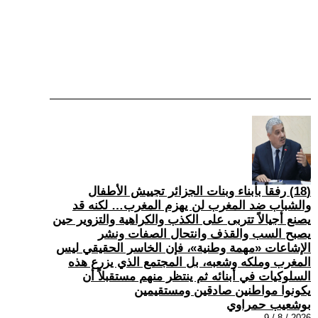
(18) رفقاً بأبناء وبنات الجزائر تجييش الأطفال
والشباب ضد المغرب لن يهزم المغرب… لكنه قد
يصنع أجيالاً تتربى على الكذب والكراهية والتزوير حين
يصبح السب والقذف وانتحال الصفات ونشر
الإشاعات «مهمة وطنية»، فإن الخاسر الحقيقي ليس
المغرب وملكه وشعبه، بل المجتمع الذي يزرع هذه
السلوكيات في أبنائه ثم ينتظر منهم مستقبلاً أن
يكونوا مواطنين صادقين ومستقيمين
بوشعيب حمراوي
2026 / 8 / 9