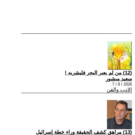
(12) من لم يعبر البحر فليشربه !
سعيد مبشور
2026 / 8 / 7
الادب والفن
(13) مراهق كشف الحقيقة وراء خطة إسرائيل