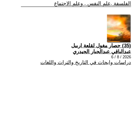
الفلسفة ,علم النفس , وعلم الاجتماع
(35) حصار مغول لقلعة اربيل
عبدالباقي عبدالجبار الحيدري
2026 / 8 / 6
دراسات وابحاث في التاريخ والتراث واللغات