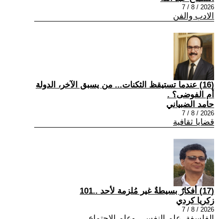
2026 / 8 / 7
الادب والفن
(16) عندما تستيقظ الثكنات... من يسبق الآخر، الدولة
أم الفوضى؟ .
حامد الضبياني
2026 / 8 / 7
قضايا ثقافية
(17) أفكارٌ بسيطةٌ غير مُلزمة لأحد ..101
زكريا كردي
2026 / 8 / 7
الفلسفة ,علم النفس , وعلم الاجتماع