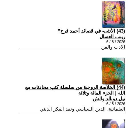
(43) الأنثى- في قصائد أحمد فرح”
زينب العسال
2026 / 8 / 6
الادب والفن
(44) الخلاصة الروحية من سلسلة كتب محادثات مع
الله | الجزء المائة وثلاثة
نيل دونالد والش
2026 / 8 / 6
العلمانية، الدين السياسي ونقد الفكر الديني