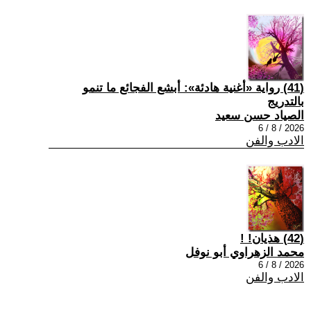
(41) رواية «أغنية هادئة»: أبشع الفجائع ما تنمو
بالتدريج
الصياد حسن سعيد
2026 / 8 / 6
الادب والفن
(42) هذيان! !
محمد الزهراوي أبو نوفل
2026 / 8 / 6
الادب والفن