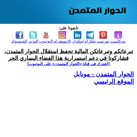
تابعونا على:
بودكاست
بنترست
تيلكرام
لينكدإن
الانستغرام
اليوتيوب
التويتر
الفيسبوك
تبرعاتكم وتبرعاتكن المالية تحفظ استقلال الحوار المتمدن،
فشاركونا في دعم استمرارية هذا الفضاء اليساري الحر
[اشترك في قناة ‫«الحوار المتمدن» على اليوتيوب]
الحوار المتمدن - موبايل
الموقع الرئيسي