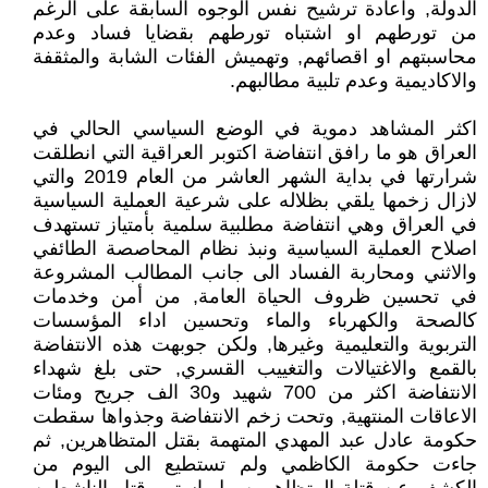
الدولة, واعادة ترشيح نفس الوجوه السابقة على الرغم
من تورطهم او اشتباه تورطهم بقضايا فساد وعدم
محاسبتهم او اقصائهم, وتهميش الفئات الشابة والمثقفة
والاكاديمية وعدم تلبية مطالبهم.
اكثر المشاهد دموية في الوضع السياسي الحالي في
العراق هو ما رافق انتفاضة اكتوبر العراقية التي انطلقت
شرارتها في بداية الشهر العاشر من العام 2019 والتي
لازال زخمها يلقي بظلاله على شرعية العملية السياسية
في العراق وهي انتفاضة مطلبية سلمية بأمتياز تستهدف
اصلاح العملية السياسية ونبذ نظام المحاصصة الطائفي
والاثني ومحاربة الفساد الى جانب المطالب المشروعة
في تحسين ظروف الحياة العامة, من أمن وخدمات
كالصحة والكهرباء والماء وتحسين اداء المؤسسات
التربوية والتعليمية وغيرها, ولكن جوبهت هذه الانتفاضة
بالقمع والاغتيالات والتغييب القسري, حتى بلغ شهداء
الانتفاضة اكثر من 700 شهيد و30 الف جريح ومئات
الاعاقات المنتهية, وتحت زخم الانتفاضة وجذواها سقطت
حكومة عادل عبد المهدي المتهمة بقتل المتظاهرين, ثم
جاءت حكومة الكاظمي ولم تستطيع الى اليوم من