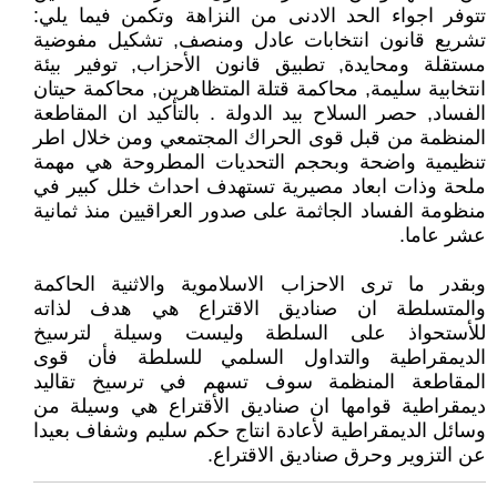
تتوفر اجواء الحد الادنى من النزاهة وتكمن فيما يلي:
تشريع قانون انتخابات عادل ومنصف, تشكيل مفوضية
مستقلة ومحايدة, تطبيق قانون الأحزاب, توفير بيئة
انتخابية سليمة, محاكمة قتلة المتظاهرين, محاكمة حيتان
الفساد, حصر السلاح بيد الدولة . بالتأكيد ان المقاطعة
المنظمة من قبل قوى الحراك المجتمعي ومن خلال اطر
تنظيمية واضحة وبحجم التحديات المطروحة هي مهمة
ملحة وذات ابعاد مصيرية تستهدف احداث خلل كبير في
منظومة الفساد الجاثمة على صدور العراقيين منذ ثمانية
عشر عاما.
وبقدر ما ترى الاحزاب الاسلاموية والاثنية الحاكمة
والمتسلطة ان صناديق الاقتراع هي هدف لذاته
للأستحواذ على السلطة وليست وسيلة لترسيخ
الديمقراطية والتداول السلمي للسلطة فأن قوى
المقاطعة المنظمة سوف تسهم في ترسيخ تقاليد
ديمقراطية قوامها ان صناديق الأقتراع هي وسيلة من
وسائل الديمقراطية لأعادة انتاج حكم سليم وشفاف بعيدا
عن التزوير وحرق صناديق الاقتراع.