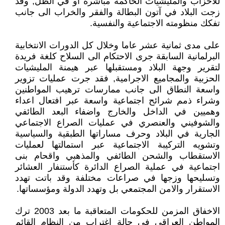
للأحزاب والمليشيات الحاكمة مباشرة او في الظل, وقد
زجت البلاد في آتون البطالة والفقر والخراب الى جانب
تفكك منظومته الاجتماعية والنفسية.
على مدى ثمانية عشر عاما وخلال كل الدورات الانتخابية
البرلمانية السابقة جرى الاحتكام الى السلاح كلغة فريدة
لتقرير وجهة البلاد ومستقبلها عبر هيمنة المليشيات
الحزبية والمجاميع الاجرامية, فقد جرت عمليات تزوير
واسعة النطاق الى جانب ممارسات ترهيب المواطنين
وشراء ذمم شرائح اجتماعية واسعة عبر افتعال اعداء
وهميين في الداخل والخارج واضفاء البعد الطائفي
والشوفيني والعنصري في عمليات الصراع الاجتماعي
الجارية في البلاد وحرف مساراتها الطبقية والسياسية
وتشويه التركيبة الاجتماعية عبر استمالتها لعمليات
الاستقطاب والشحن الطائفي والمذهبي واقحام بنى
اجتماعية في عملية الصراع الدائرة كأستنفار العشائر
وتسليحها وزجها في صراعات مختلفة وقد باتت تهدد
الاستقرار والامن المجتمعي بل وتهدد الدولة ومؤسساتها.
الاخفاق المزمن للحكومات المتعاقبة ما بعد 2003 ترك
المواطن العراقي في حالة اغتراب من النظام القائم