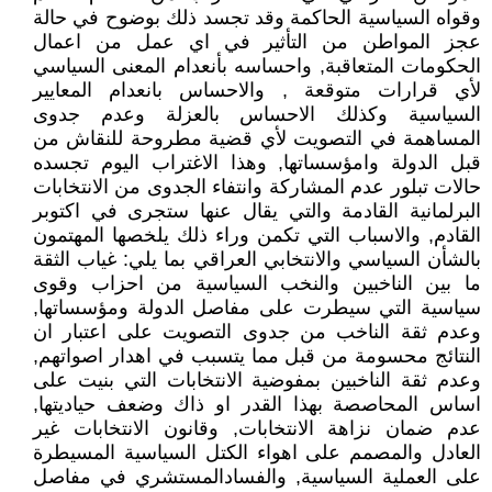
وقواه السياسية الحاكمة وقد تجسد ذلك بوضوح في حالة
عجز المواطن من التأثير في اي عمل من اعمال
الحكومات المتعاقبة, واحساسه بأنعدام المعنى السياسي
لأي قرارات متوقعة , والاحساس بانعدام المعايير
السياسية وكذلك الاحساس بالعزلة وعدم جدوى
المساهمة في التصويت لأي قضية مطروحة للنقاش من
قبل الدولة وامؤسساتها, وهذا الاغتراب اليوم تجسده
حالات تبلور عدم المشاركة وانتفاء الجدوى من الانتخابات
البرلمانية القادمة والتي يقال عنها ستجرى في اكتوبر
القادم, والاسباب التي تكمن وراء ذلك يلخصها المهتمون
بالشأن السياسي والانتخابي العراقي بما يلي: غياب الثقة
ما بين الناخبين والنخب السياسية من احزاب وقوى
سياسية التي سيطرت على مفاصل الدولة ومؤسساتها,
وعدم ثقة الناخب من جدوى التصويت على اعتبار ان
النتائج محسومة من قبل مما يتسبب في اهدار اصواتهم,
وعدم ثقة الناخبين بمفوضية الانتخابات التي بنيت على
اساس المحاصصة بهذا القدر او ذاك وضعف حياديتها,
عدم ضمان نزاهة الانتخابات, وقانون الانتخابات غير
العادل والمصمم على اهواء الكتل السياسية المسيطرة
على العملية السياسية, والفسادالمستشري في مفاصل