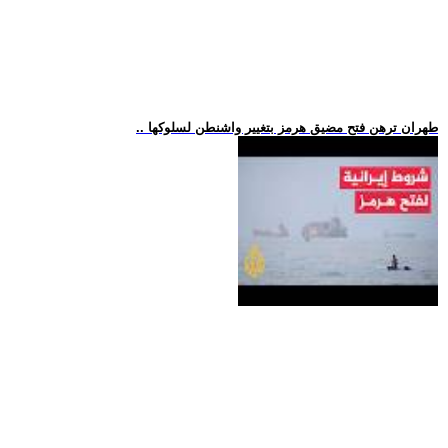
.. طهران ترهن فتح مضيق هرمز بتغيير واشنطن لسلوكها