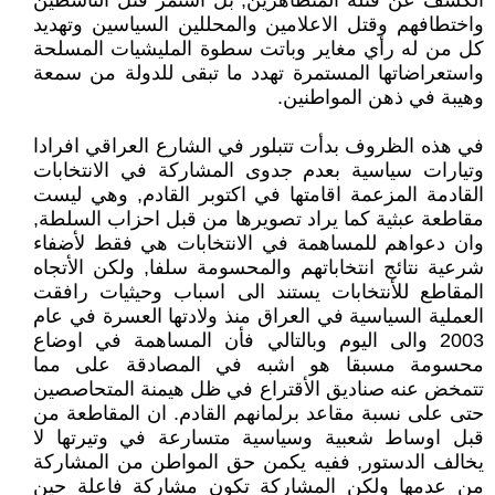
الكشف عن قتلة المتظاهرين, بل استمر قتل الناشطين
واختطافهم وقتل الاعلامين والمحللين السياسين وتهديد
كل من له رأي مغاير وباتت سطوة المليشيات المسلحة
واستعراضاتها المستمرة تهدد ما تبقى للدولة من سمعة
وهيبة في ذهن المواطنين.
في هذه الظروف بدأت تتبلور في الشارع العراقي افرادا
وتيارات سياسية بعدم جدوى المشاركة في الانتخابات
القادمة المزعمة اقامتها في اكتوبر القادم, وهي ليست
مقاطعة عبثية كما يراد تصويرها من قبل احزاب السلطة,
وان دعواهم للمساهمة في الانتخابات هي فقط لأضفاء
شرعية نتائج انتخاباتهم والمحسومة سلفا, ولكن الأتجاه
المقاطع للأنتخابات يستند الى اسباب وحيثيات رافقت
العملية السياسية في العراق منذ ولادتها العسرة في عام
2003 والى اليوم وبالتالي فأن المساهمة في اوضاع
محسومة مسبقا هو اشبه في المصادقة على مما
تتمخض عنه صناديق الأقتراع في ظل هيمنة المتحاصصين
حتى على نسبة مقاعد برلمانهم القادم. ان المقاطعة من
قبل اوساط شعبية وسياسية متسارعة في وتيرتها لا
يخالف الدستور, ففيه يكمن حق المواطن من المشاركة
من عدمها ولكن المشاركة تكون مشاركة فاعلة حين