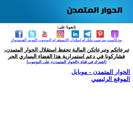
تابعونا على:
بودكاست
بنترست
تيلكرام
لينكدإن
الانستغرام
اليوتيوب
التويتر
الفيسبوك
تبرعاتكم وتبرعاتكن المالية تحفظ استقلال الحوار المتمدن،
فشاركونا في دعم استمرارية هذا الفضاء اليساري الحر
[اشترك في قناة ‫«الحوار المتمدن» على اليوتيوب]
الحوار المتمدن - موبايل
الموقع الرئيسي