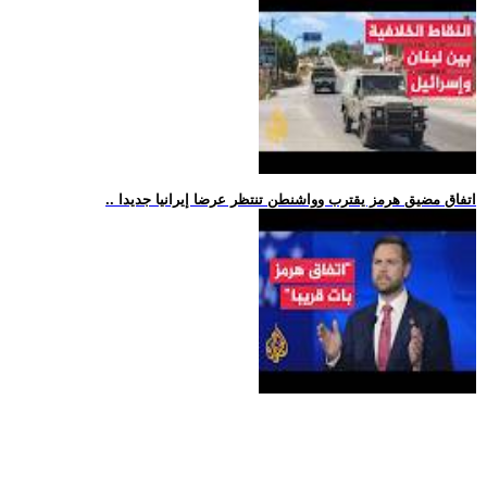
.. اتفاق مضيق هرمز يقترب وواشنطن تنتظر عرضا إيرانيا جديدا