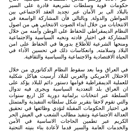
حكومات قوية وسلطات تشريعية قادرة على السير
بالبلاد الى بر الآمان عبر تجديد العقد الاجتماعي بين
المواطن والدولة, وبالتالي فأن المشاركة الواسعة في
الانتخابات من خلال ابداء الصوت الانتخابي هي من اصول
النظام الديمقراطي للحفاظ على الوطن وأمنه من خلال
المشاركة في اختيار قادته ونخبه السياسية والاجتماعية
ومنحها الشرعية للأطلاع بدورها في الحفاظ على امن
البلاد وسلامته, وانعكاسات ذلك في تحسين الأداء في
الحياة الاقتصادية والاجتماعية والسياسية والثقافية.
في العراق وما بعد سقوط النظام الدكتاتوري من خلال
الاحتلال الامريكي والغربي للبلاد أرسيت هياكل شكلية
للعملية الديمقراطية قوامها دستور دائم للبلاد يؤكد على
ان العراق بلد التعددية السياسية ويجرى فيه تدوال
السلطة عبر انتخابات برلمانية دورية كل اربع سنوات
والتي تقوم لاحقا بتقرير شكل سلطاته التنفيذية والمتمثل
في اختيار الحكومات المقبلة لتؤدي وظائفها في تحقيق
العدالة الاجتماعية وتنفيذ مطالب الشعب في العيش الحر
الكريم عبر تطمين الحاجات الاساسية في الأمن
والخدمات العامة والسير قدما لأعادة بناء بنيته التحتية