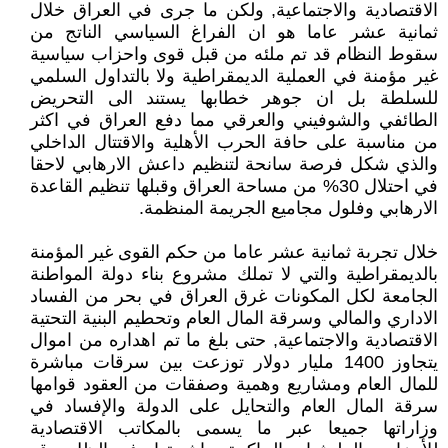
الاقتصادية والاجتماعية, ولكن ما جرى في العراق خلال
ثمانية عشر عاما هو ان الفراغ السياسي الناتج من
سقوط النظام قد تم ملئه من قبل قوى واحزاب سياسية
غير مؤمنة في العملية الديمقراطية ولا بالتداول السلمي
للسلطة بل ان جوهر خطابها يستند الى التحريض
الطائفي والشوفيني والعرقي مما دفع العراق في اكثر
من مناسبة على حافة الحرب الأهلية والاقتتال الداخلي
والذي شكل فرصة سانحة لتنظيم داعش الارهابي لاحقا
في احتلال 30% من مساحة العراق وقبلها تنظيم القاعدة
الارهابي وفلول مجاميع الجريمة المنظمة.
خلال تجربة ثمانية عشر عاما من حكم القوى غير المؤمنة
بالديمقراطية والتي لا تملك مشروع بناء دولة المواطنة
الجامعة لكل المكونات غرق العراق في بحر من الفساد
الاداري والمالي وسرقة المال العام وتحطيم البنية التحتية
الاقتصادية والاجتماعية, حتى بلغ ما تم اهداره من اموال
يتجاوز 1400 مليار دولار توزعت بين سرقات مباشرة
للمال العام ومشاريع وهمية وصفقات من العقود قوامها
سرقة المال العام والتحايل على الدولة والإفساد في
وزاراتها جميعا عبر ما يسمى بالمكاتب الاقتصادية