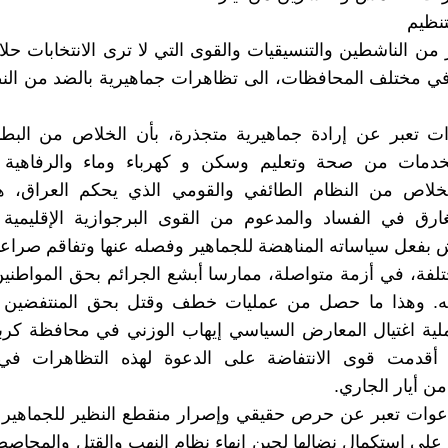
نظيم
ر من الناشطين والتنسيقيات والقوى التي لا ترى الانتخابات حل
في مختلف المحافظات، الى تظاهرات جماهيرية بالضد من الن
ت تعبر عن إرادة جماهيرية متجذرة، بأن الخلاص من البطال
لخدمات من صحة وتعليم وسكن و كهرباء وماء والرفاهية ل
خلاص من النظام الطائفي والقومي الذي يحكم العراق، هذ
ارق في الفساد والمدعوم من القوى البرجوازية الإقليمية و
 بفعل سياساته المناهضة للجماهير وفصله عنها وتفاقم صراع
تلفة، في أزمة متواصلة، ممارسا أبشع الجرائم بحق المواطن
ته. وهذا ما حصل من عمليات خطف وقتل بحق المنتفضين 
لية اغتيال المعارض السياسي إيهاب الوزني في محافظة كرب
له أقدمت قوى الانتفاضة على الدعوة لهذه التظاهرات ف
ن أيار الجاري.
دعوات تعبر عن حرص حقيقي وإصرار منقطع النظير للجماهير 
على استكمال نضالها لحين إنهاء نظام النهب والقتل والمحاصص