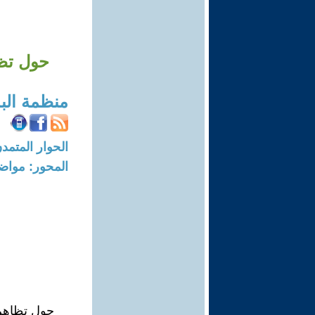
حول تظا
منظمة الب
الحوار المتمدن-العدد: 6908 - 21
المحور: مواض
حول تظاهر