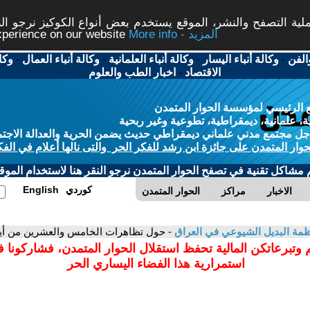
ة التصفح والنشر، الموقع يستخدم بعض أنواع الكوكيز نرجو النق
More info - المزيد
experience on our website
الفن
-
وكالة أنباء اليسار
-
وكالة أنباء العلمانية
-
وكالة أنباء العمال
-
وكا
الاقتصاد
-
اخبار الطب والعلوم
 الرئيسي لمؤسسة الحوار المتمدن
، علمانية، ديمقراطية، تطوعية وغير ربحية
ل مجتمع مدني علماني ديمقراطي حديث يضمن الحرية والعدالة الاجتم
حوار المتمدن على جائزة ابن رشد للفكر الحر والتى نالها أعلام في الفك
م مشاكل تقنية في تصفح الحوار المتمدن نرجو النقر هنا لاستخدام الموقع
كوردي
English
الاخبار
مراكز
الحوار المتمدن
مة البديل الشيوعي في العراق
- حول تظاهرات الخامس والعشرين من أيا
 وتبرعاتكن المالية تحفظ استقلال الحوار المتمدن، فشاركونا 
استمرارية هذا الفضاء اليساري الحر