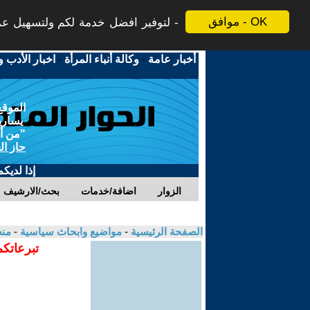
موافق - OK
لتوفير افضل خدمة لكم ولتسهيل عملي
أخبار عامة
-
وكالة أنباء المرأة
-
اخبار الأدب و
الموقع
يسارية
"من أج
حاز ال
إذا لديك
الزوار
اضافة/خدمات
بحث/الارشيف
الصفحة الرئيسية
-
مواضيع وابحاث سياسية
-
منظ
تبرعاتكم