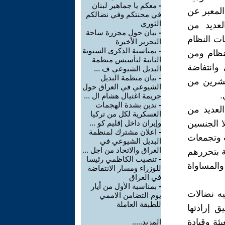
-
معكم يا جماهير لبنان
المعبر عن
في محنتكم وفي نضالكم
الثوري
لعديد من
-
بيان حول مجزرة ساحة
ات النظام
التحرير الأخيرة
-
بمناسبة الذكرى السنوية
لنظام ومن
الثانية لتأسيس منظمة
وانتفاضة
البديل الشيوعي ف ...
-
بيان منظمة البديل
عشرين من
الشيوعي في العراق حول
.
جريمة اغتيال هشام ال ...
-
ندين بشدة الهجمات
العديد من
العسكرية لكل من تركيا
ا الجنسين
وإيران داخل إقليم كو ...
-
اعلان مشترك لمنظمة
ت وتجمعات
البديل الشيوعي في
العراق والاتحاد من اجل ...
ة بتحررهم
-
تنصيب الكاظمي رئيسا
والمساواة
للوزراء ومسار الانتفاضة
في العراق
-
بمناسبة الأول من أيار
يه نضالات
يوم التضامن الاممي
للطبقة العاملة
ق إرادتها
ئة وقيادة
المزيد.....