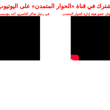
شترك في قناة «الحوار المتمدن» على اليوتيوب
ز، عضو هيئة إدارة الحوار المتمدن
في رحيل شاكر الناصري، أحد مؤسسي 