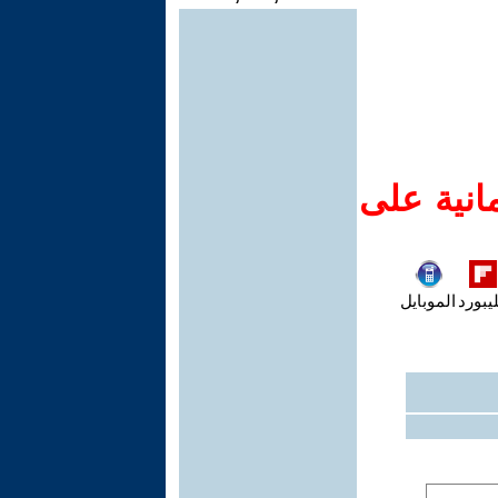
انية على
يبورد
الموبايل