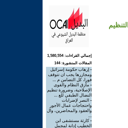
تنظيم
إجمالي القراءات: 1,580,554
المقالات المنشورة: 144
-
إرهاب حكومة إسرائيل
ومجازرها يجب ان تتوقف
فورا، كل التضامن م ...
-
مأزق النظام والقوى
الإصلاحية، وضرورة تنظيم
النضال الطبقي للع ...
-
النصر لإضرابات
واحتجاجات عمال الأجور
والعقود والمحاضرين، وال
...
-
كارثة مستشفى ابن
الخطيب إدانة لمجمل