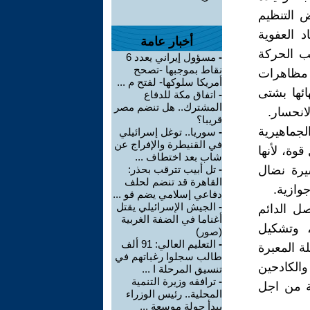
 التنظيم
 العفوية
أخبار عامة
لب الحركة
-
مسؤول إيراني يعدد 6
نقاط بموجبها -تصحح
ي مظاهرات
أمريكا سلوكها- لفتح م ...
ئها بشتى
-
اتفاق مكة للدفاع
المشترك.. هل تنضم مصر
انحسار.
قريبا؟
جماهيرية
-
سوريا.. توغل إسرائيلي
في القنيطرة والإفراج عن
وة، لأنها
شاب بعد اختطاف ...
يرة نضال
-
تل أبيب تترقب بحذر:
القاهرة قد تنضم لحلف
وازية.
دفاعي إسلامي يضم قو ...
-
الجيش الإسرائيلي يقتل
ل الدائم
أغناما في الضفة الغربية
، وتشكيل
(صور)
-
التعليم العالي: 91 ألف
ة المعبرة
طالب سجلوا رغباتهم في
الكادحين
تنسيق المرحلة ا ...
-
ترافقه وزيرة التنمية
ة من اجل
المحلية.. رئيس الوزراء
يبدأ جولة موسعة ...