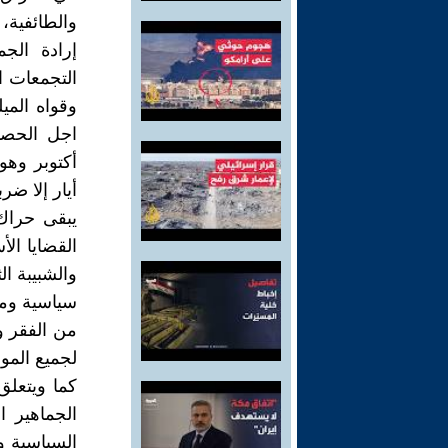
والطائفية، 
إرادة الج
التجمعات ا
وقواه المي
اجل الحصو
أكتوبر وه
أيار إلا ضر
يبقى حراك 
القضايا الأ
والشبيبة ا
سياسية ومج
من الفقر وا
لجميع المو
كما ويتعلق
الجماهير ا
السياسية و