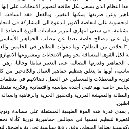
هذا النظام الذي يسعى بكل طاقته لتصوير الانتخابات على إنها 
ماهير وعن طريقها يمكنها التغيير. وبالفعل فقد انساقت ا
لمحسوبة على انتفاضة أكتوبر للدعوة الى المشاركة في انتخاب
ليشياتية، في سعي انتهازي لتمرير سياسات الثورة المضادة ل
ل على مصالح خاصة بعيدا عن مطلب الجماهير الأساسي 
و "الخلاص من النظام"، وما دعوات التظاهر في الخامس وال
بة لكل القوى المنساقة نحو وهم الانتخابات ومشروعها الانتهازي
الجماهير وقدرتها النضالية على التغيير سابقا وحاليا، رهن 
ساسية، أولها ما يتعلق بتنظيم جماهير العمال والكادحين من كل
لثورية والمعطلات والمعطلين عن العمل، نضالاتهم في منظما
الس خاصة بهم تتبنى أجندة سياسية واقتصادية وفكرية متمثل
لبطالة والمعيشة المزرية ولتحقيق الحرية والرفاهية والعدالة 
اطنين.
 بمدى قدرة هذه القوة الطبقية المستقلة على مساندة وتوج
لغفيرة لتنظيم نفسها في مجالس جماهيرية ثورية كأداة تحقي
كوسيلة نضالها المنظم، وفق رؤية سياسية تحررية واضحة، لتعب