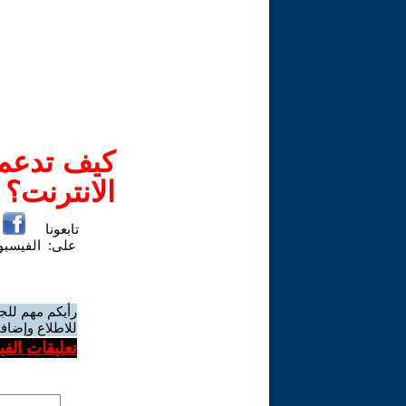
كيف تدعم-
الانترنت؟
تابعونا
على:
الفيسب
رأيكم مهم للج
للاطلاع وإضافة
تعليقات الف