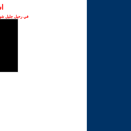
ا‫
في رحيل جليل شهبا