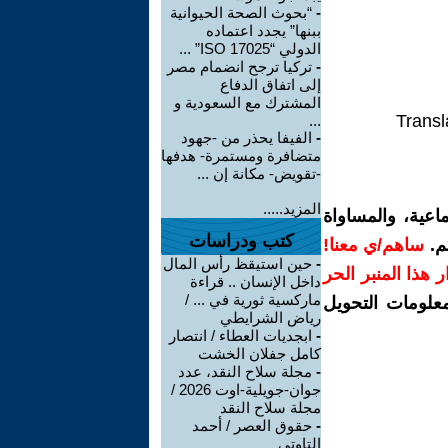
-
“بحوث الصحة الحيوانية
ببنها” يجدد اعتماده
الدولي “ISO 17025” ...
-
تركيا ترجح انضمام مصر
إلى اتفاق الدفاع
المشترك مع السعودية و
Transl
...
-
الفيفا يحذر من -جهود
متضافرة ومستمرة- هدفها
-تقويض- مكانة إن ...
المزيد.....
اعية، والمساواة
كتب ودراسات
م.
ساهم/ي معنا!
-
حين استيقظ رأس المال
رار هذا المنبر الحر
داخل الإنسان .. قراءة
ماركسية ثورية في ... /
معلومات التحويل
رياض الشرايطي
-
ابجديات العطاء / انتصار
كامل جفلان الخشت
-
مجلة سلاح النقد، عدد
جوان-جويلية-اوت 2026 /
مجلة سلاح النقد
-
حقوق العصر / أحمد
التاوتي