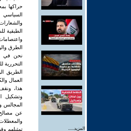
حراكها بمج
السياسي ال
والشعارات 
الطبقية لل
واعتصامات
الطرق والو
نحن في من
التحررية لل
الطريق ال
العمال وال
هذا، ونقف
وتشكيل ال
المجالس وا
عن مصالح 
والمعطلات
المزيد.....
تمثيلهم وقي