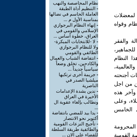
نظام المحاصصة والنهب
-
التنظيم أداة الطبقة
العاملة الحاسم في نضالها
ا لمعضلات
بمناسبة الأول م ...
ظام وقواه
-
إنهاء النظام البرجوازي
الإسلامي والقومي في
العراق، خطوة أساس ...
ة والفقر
-
لا -للانتخابات المبكرة-
ولا للنظام البرجوازي
لجماهير،
الطائفي والقومي
ا النظام
-
انتفاضة الشباب والعمال
والكادحين، تخلق وضعاً
العالمية،
سياسياً جديداً ...
-
جريمة أخرى ترتكبها
ات أجنحته
ميلشيا الصدر في
ين من اجل
الناصرية
-
ندين بشدة الإعدامات
وآخر هذه
الأخيرة في العراق
لاء، وعلى
ونطالب بإلغاء عقوبة ال
...
ي الخامس
-
يدا بيد للمضي بانتفاضة
أكتوبر نحو الانتصار
-
تأجيج النزعات القومية
المحرومة
والطائفية طريقة السلطة
ة القومية
للقضاء على الان ...