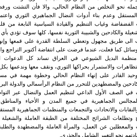
مله نحو التخلص من النظام الحالي، والا فأن التشتت ورفض
مستقل وعدم بناء أدوات النضال الجماهيري الثوري واعتماد
الفضفاضة وغياب التنظيم والقيادة السياسية النابعة من ق
شغيلة والكادحين والشبيبة الثورية نفسها، كلها سوف تؤدي بأ
 الى طريق مجهول وتعطي السلطة القدرة على قمعها وإنها
سائل كما فعلت، عندما فرضت على انتفاضة أكتوبر التراجع وال
ظمة البديل الشيوعي في العراق نساند كل الدعوات ال
تظاهرات والاستمرار بحراكها الثوري، ونقف معها وندعمها بكل ق
وحيد القادر على إنهاء النظام الحالي وخطوة مهمة في مس
كادحين والمضطهدين للتحرر من النظام الرأسمالي والدولة البرج
 في الصف الأول الداعي لتنظيم العمل والنضال عبر التواص
مجالس الجماهيرية في جميع المدن و الأحياء والمناطق
لنقابات والاتحادات والتجمعات والمنظمات الجماهيرية المستقل
وتطلعات الشرائح المختلفة من الطبقة العاملة والشغيلة و
 والمعطلين عن العمل، والمرأة العاملة والمضطهدة والطلب
ادتهم نحو التغيير الشامل والجذري.