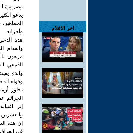
وضرورة الت
يدعو الكثي
الجماهير، 
اخر الافلام
وأحزابه.
هذه الدعوا
وانعدام ا
مرهون بال
القمعي الغ
والذي يعيش
وقواه المخ
تجاوز أزم
الجرائم عم
إثر اغتيا
والعشرين م
إن هذه ال
في العراق 