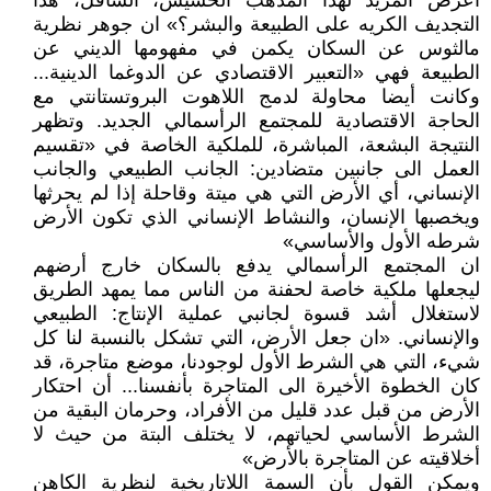
أعرض المزيد لهذا المذهب الخسيس، السافل، هذا
التجديف الكريه على الطبيعة والبشر؟» ان جوهر نظرية
مالثوس عن السكان يكمن في مفهومها الديني عن
الطبيعة فهي «التعبير الاقتصادي عن الدوغما الدينية...
وكانت أيضا محاولة لدمج اللاهوت البروتستانتي مع
الحاجة الاقتصادية للمجتمع الرأسمالي الجديد. وتظهر
النتيجة البشعة، المباشرة، للملكية الخاصة في «تقسيم
العمل الى جانبين متضادين: الجانب الطبيعي والجانب
الإنساني، أي الأرض التي هي ميتة وقاحلة إذا لم يحرثها
ويخصبها الإنسان، والنشاط الإنساني الذي تكون الأرض
شرطه الأول والأساسي»
ان المجتمع الرأسمالي يدفع بالسكان خارج أرضهم
ليجعلها ملكية خاصة لحفنة من الناس مما يمهد الطريق
لاستغلال أشد قسوة لجانبي عملية الإنتاج: الطبيعي
والإنساني. «ان جعل الأرض، التي تشكل بالنسبة لنا كل
شيء، التي هي الشرط الأول لوجودنا، موضع متاجرة، قد
كان الخطوة الأخيرة الى المتاجرة بأنفسنا... أن احتكار
الأرض من قبل عدد قليل من الأفراد، وحرمان البقية من
الشرط الأساسي لحياتهم، لا يختلف البتة من حيث لا
أخلاقيته عن المتاجرة بالأرض»
ويمكن القول بأن السمة اللاتاريخية لنظرية الكاهن