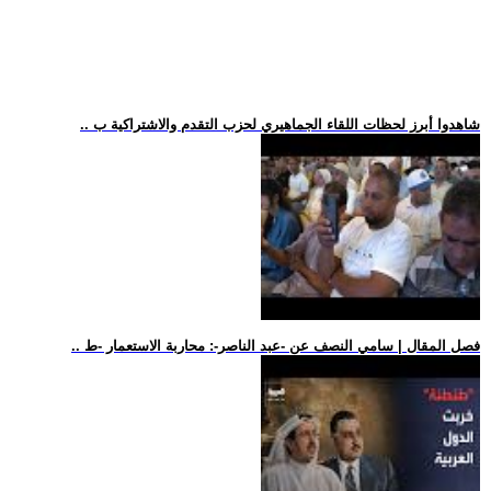
.. شاهدوا أبرز لحظات اللقاء الجماهيري لحزب التقدم والاشتراكية ب
.. فصل المقال | سامي النصف عن -عبد الناصر-: محاربة الاستعمار -ط