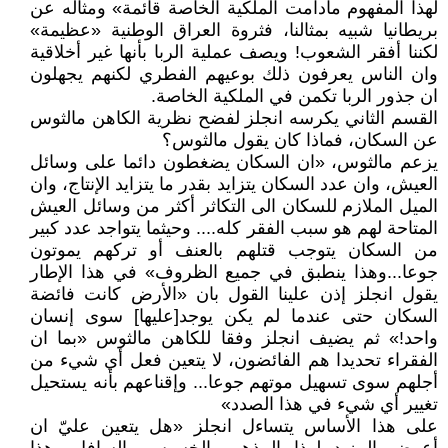
لهذا المفهوم مادامت الملكية الخاصة قائمة» ومثاله عن
بريطانيا شبيه بمثالنا، فثروة العراق الوطنية «عظيمة»
لكننا أفقر الشعوب! ويصف عملية الربا بأنها غير أخلاقية
وان الناس يعرفون ذلك بوعيهم الفطري لكنهم يجهلون
ان جذور الربا تكمن في الملكية الخاصة.
القسم الثاني يكرسه انجلز لفضح نظرية الكاهن مالثوس
عن السكان، فماذا كان يقول مالثوس؟
يزعم مالثوس، «ان السكان يضغطون دائما على وسائل
العيش، وان عدد السكان يتزايد بقدر ما يتزايد الإنتاج، وان
الميل الملازم للسكان الى التكاثر أكثر من وسائل العيش
المتاحة لهم هو سبب الفقر كله.... وحيثما يتواجد عدد كبير
من السكان يتوجب قتلهم بالعنف أو تركهم يموتون
جوعا...وهذا ينطبق في جميع الظروف» في هذا الإطار
يقول انجلز إذن علينا القول بان «الأرض كانت فائضة
السكان حتى عندما لم يكن يوجد[عليها] سوى إنسان
واحد!» ثم يضيف انجلز وفقا للكاهن مالثوس «بما ان
الفقراء تحديدا هم الفائضون، لا يتعين فعل أي شيء من
أجلهم سوى تسهيل موتهم جوعا... وإقناعهم بأنه يستحيل
تغيير أي شيء في هذا الصدد»
على هذا الأساس يتساءل انجلز «هل يتعين عليّ ان