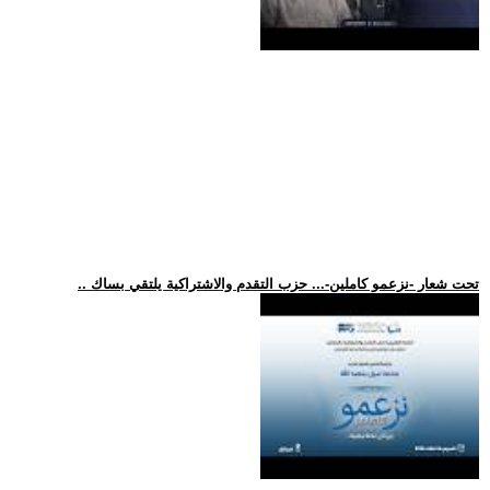
.. تحت شعار -نزعمو كاملين-... حزب التقدم والاشتراكية يلتقي بساك