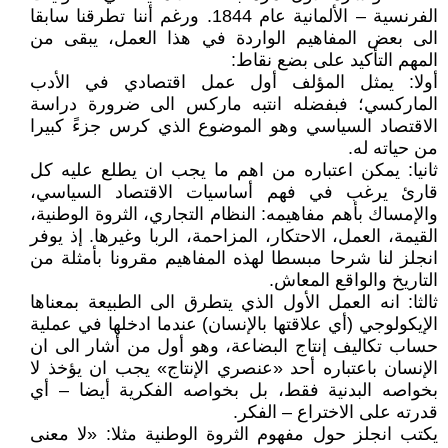
الفرنسية – الألمانية عام 1844. ورغم أننا تطرقنا سابقا
الى بعض المفاهيم الواردة في هذا العمل، يبقى من
المهم التأكيد على بضع نقاط:
أولا: يمثل المؤلف أول عمل اقتصادي في الأدب
الماركسي؛ فبفضله انتبه ماركس الى ضرورة دراسة
الاقتصاد السياسي وهو الموضوع الذي كرس جزءً كبيرا
من حياته له.
ثانيا: يمكن اعتباره من اهم ما يجب ان يطلع عليه كل
قارئ يرغب في فهم أساسيات الاقتصاد السياسي،
والإمساك بأهم مفاهيمه: النظام التجاري، الثروة الوطنية،
القيمة، العمل، الاحتكار، المزاحمة، الربا وغيرها. إذ يوفر
انجلز لنا شرحا مبسطا لهذه المفاهيم مقرونا بأمثلة من
التاريخ والواقع المعاش.
ثالثا: انه العمل الأول الذي يتطرق الى الطبيعة بمعناها
الإيكولوجي (أي علاقتها بالإنسان) عندما ادخلها في عملية
حساب تكاليف إنتاج البضاعة، وهو أول من أشار الى ان
الإنسان باعتباره أحد «عنصري الإنتاج» يجب ان يؤخذ لا
بخواصه البدنية فقط، بل بخواصه الفكرية أيضا – أي
قدرته على الاختراع – الفكر.
يكتب انجلز حول مفهوم الثروة الوطنية مثلا: «لا معنى