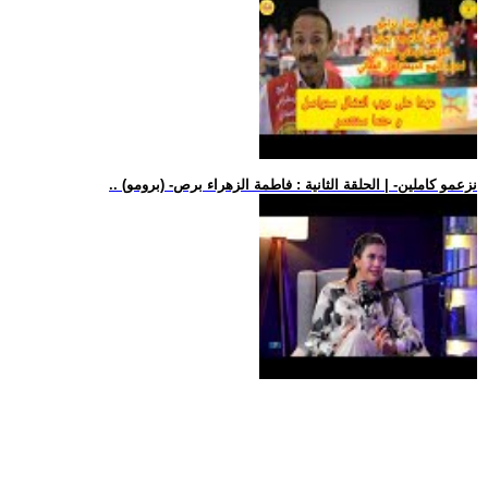
.. (برومو) -نزعمو كاملين- | الحلقة الثانية : فاطمة الزهراء برص