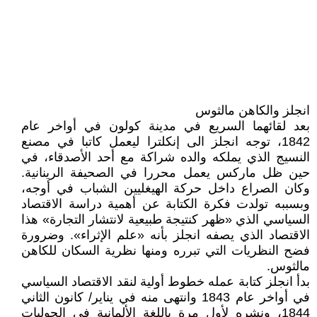
انجلز والكاهن مالثوس
بعد لقائهما السريع في مدينة كولون في أواخر عام
1842، توجه انجلز الى إنكلترا ليعمل كاتبا في مصنع
النسيج الذي يملكه والده شراكة مع أحد الأصدقاء، في
حين ظل ماركس يعمل محررا في الصحيفة الرينانية.
وكان الصراع داخل حركة الهيغليين الشباب في أوجه،
وبسببه تولدت فكرة الكتابة عن أهمية دراسة الاقتصاد
السياسي الذي «ظهر كنتيجة طبيعية لانتشار التجارة» هذا
الاقتصاد الذي يصفه انجلز بأنه «علم الإثراء». وضرورة
فضح النظريات التي تبرره ومنها نظرية السكان للكاهن
مالثوس.
بدأ انجلز كتابة عمله خطوط أولية لنقد الاقتصاد السياسي
في أواخر عام 1843 وانتهى منه في يناير/ كانون الثاني
1844، ونشره لأول مرة باللغة الألمانية في الحوليات