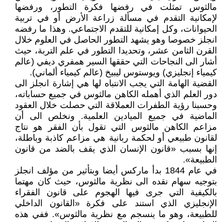
مالثوس تمثلت في رفضها فكرة التطور، ورفضها
لإمكانية التقدم في مسألة زراعة الأرض أو في تربية
الحيوانات، وكل إمكانية للتقدم الاجتماعي. وهذا ما رفضه
انجلز خصوصا وهو يشهد التطور الحاصل في العلوم خلال
القرن الثامن عشر، وتحديدا التطور في علم التربة، حيث
أشار الى النجاحات التي حققها السير همفري ديفي (عالم
كيمياء إنجليزي) ويوستوس ليبيخ (عالم كيمياء ألماني).
القضية الهامة التي يجب الانتباه لها هي إشارة انجلز الى
دور العلم الذي أهمله الكاهن مالثوس في جميع حساباته،
وحسبنا رؤية الطفرات العملاقة التي حصلت خلال العقود
الماضية في جميع الميادين العلمية. ونخلص الى أن
مزاعم الكاهن مالثوس التي تقول بأن الفقر هو نتاج
لقانون طبيعي أو لحكمة ربانية هي مزاعم كاذبة وباطلة،
إنها بسبب «قانون الإنسان الذي يقف بالضد من قانون
الطبيعة».
في عام 1844 بدأ ماركس أيضا وبتأثير من مؤلف انجلز
بتوجيه سهام نقده الى نظرية مالثوس، حيث كان مهتما
بالكيفية التي جرى فيها الهجوم على قانون الفقراء
الإنجليزي الذي استند على فكرة «القانون الداخلي
للطبيعة، وهو ما ينسجم مع نظرية مالثوس». ففي هذه