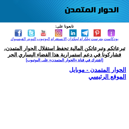
تابعونا على:
بودكاست
بنترست
تيلكرام
لينكدإن
الانستغرام
اليوتيوب
التويتر
الفيسبوك
تبرعاتكم وتبرعاتكن المالية تحفظ استقلال الحوار المتمدن،
فشاركونا في دعم استمرارية هذا الفضاء اليساري الحر
[اشترك في قناة ‫«الحوار المتمدن» على اليوتيوب]
الحوار المتمدن - موبايل
الموقع الرئيسي