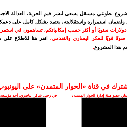
شروع تطوعي مستقل يسعى لنشر قيم الحرية، العدالة الاجتم
. ولضمان استمراره واستقلاليته، يعتمد بشكل كامل على دعمك
دعمكم بمبلغ 10 دولارات سنويًا أو أكثر حسب إمكانياتكم، تساهمون في استم
وتًا قويًا للفكر اليساري والتقدمي
،
انقر هنا للاطلاع على 
م هذا المشروع
.
شترك في قناة «الحوار المتمدن» على اليوتيوب
ز، عضو هيئة إدارة الحوار المتمدن
في رحيل شاكر الناصري، أحد مؤسسي 