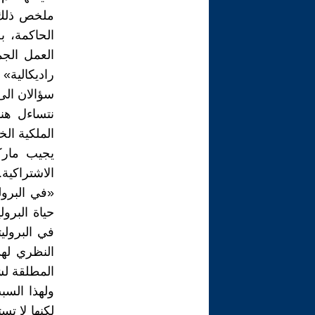
ملخص ذلك 
الحاكمة، 
العمل الج
راديكالية» 
سؤالان ال
نتساءل هنا:
الملكية ال
يجيب مارك
الاشتراكية.
«في البرولي
حياة البرو
في البرولي
النظري لهذ
المطلقة لش
ولهذا السب
لكنها لا ت