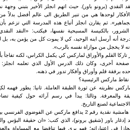
د النقدي (برونو باور). حيث اتهم انجلز الأخير بتبني وجهة ن
لأفكار لوحدها هي من تنير الطريق الى عالم أفضل بدلاً من
لجماهير». ثم يقارن انجلز أتباع هذه المدرسة التي تزعم بأن
شرور، بالكنيسة المسيحية نفسها، فيكتب: «النقد النقدي
رجة أنه أرسل ابنه الوحيد، كي لا يموت كل من يؤمن به، بل ليب
 انه لا يخجل من موازاة نفسه بالرب».
 تاركا القلم والأوراق لماركس كي يكمل الكراس، لكنه تفاجأ 
طر185 صفحة أخرى، وكان ذلك الدرس الأول الذي تعلمه انجلز
ه برفقة قلم وأوراق وأفكار تدور في ذهنه.
نقاط ماركس الرئيسية؟
ماركس نظريته عن ثورة الطبقة العاملة. ثانيا: يطور فهمه لكي
ة والمعرفة. وثالثا: يبدأ في رسم آرائه حول كيفية تضافر
جتماعية لصنع التاريخ.
في حاشية هامشية نقدية رقم 2 يدافع ماركس عن الفوضوي الفر
إدغار باور (شقيق برونو)، الذي كتب: «ان حقيقة البؤس وا
ازا في اعتباراته؛ فهو يرى فيها تناقضا مع المساواة والعدا