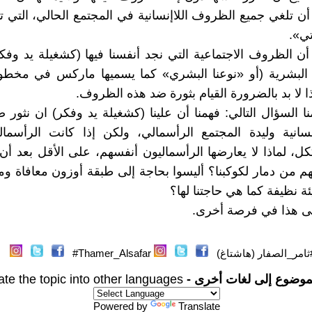
 أن تلغي جميع الظروف اللاإنسانية في المجتمع الحالي، التي
تي».
أن الظروف الاجتماعية التي نجد أنفسنا فيها (كشغيلة يد وفك
ا البشرية (أو «نوعنا البشري» كما يسميها ماركس في مخط
نا السؤال التالي: فهمنا أن علينا (كشغيلة يد وفكر) ان نثو
اإنسانية وليدة المجتمع الرأسمالي، ولكن إذا كانت الرأسما
كل، لماذا لا يعارضها الرأسماليون أنفسهم، على الأقل بعد أن 
م من دمار لكوكبنا؟ أليسوا بحاجة إلى طبقة أوزون معافاة وم
ة نظيفة كما هي حاجتنا لها؟
 هذا في فرصة أخرى.
ثامر_الصفار (هاشتاغ)
Thamer_Alsafar#
موضوع إلى لغات أخرى -
ate the topic into other languages
Powered by
Translate