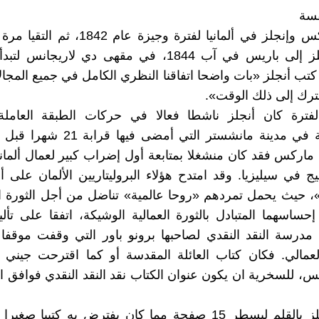
قسة
التقى ماركس وإنجلز في ألمانيا لفترة وجيزة عام
مجيء إنجلز إلى باريس في آب 1844، في مقهى دي لاريجان
. كتب أنجلز «بات واضحا اتفاقنا النظري الكامل في جميع المجال
ترك إلى ذلك الوقت».
فترة كان أنجلز ناشطا فعالا في حركات الطبقة العاملة 
والاشتراكية في مدينة مانشستر التي أمضى 
 ماركس فقد كان منشغلا بمتابعة أول إضراب كبير لعمال ألمان
ج في سيليزيا. وقد امتدح هؤلاء البروليتاريين الألمان على أ
»، حيث يحمل تمردهم «روحا عالمية» تناضل من أجل الثورة ال
 إحساسهما المتبادل بالثورة العمالية الوشيكة، اتفقا على ت
درسة النقد النقدي لصاحبها برونو باور التي وقفت موقفا 
عمالي. فكان كتاب العائلة المقدسة أو كما اقترحت جيني و
، للسخرية ان يكون عنوان الكتاب نقد النقد النقدي فوافق ال
أمسك انجلز بالقلم ليسطر 15 صفحة مما كان يفترض به كتيبا صغي