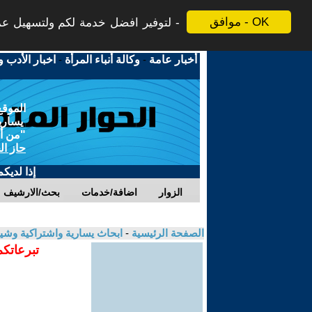
موافق - OK
لتوفير افضل خدمة لكم ولتسهيل عملي
أخبار عامة
-
وكالة أنباء المرأة
-
اخبار الأدب و
الموقع
يسارية
"من أج
حاز ال
إذا لديك
الزوار
اضافة/خدمات
بحث/الارشيف
الصفحة الرئيسية
-
ابحاث يسارية واشتراكية وشي
تبرعاتكم