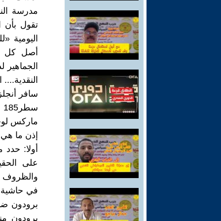
مدرسة النق
تقول بأن ا
اليومية «ل
أصل كل ال
الجماهير لد
النقدية....
سافر أنجلز
س
ماركس لوحد
إذن ما هي 
أولا: حدد 
على الحقيق
والظروف الا
برودون ضد 
برودون منح