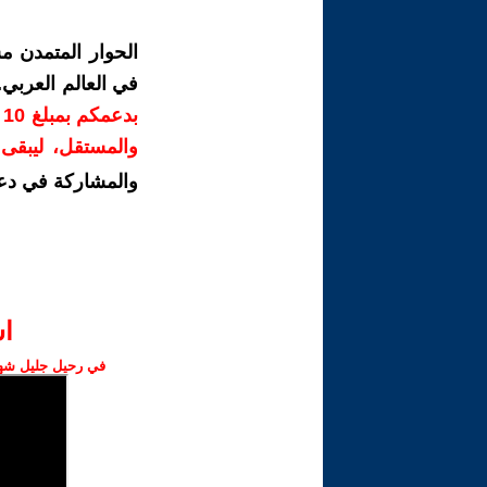
الحوار المتمدن م
في العالم العربي
ب
والمستقل، ليبقى ص
والمشاركة في دع
ا‫
في رحيل جليل شهبا