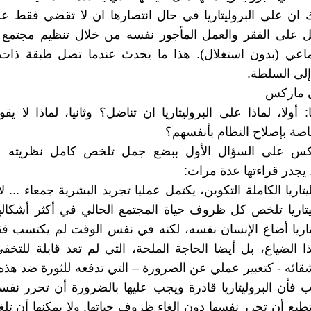
ان على البروليتاريا في حال انتصارها ان لا تقضي فقط عل
بل على الفقر والعمل المأجور نفسه من خلال تنظيم مجتمع 
ماعي (بدون استغلال). هذا ما يحدث عندما تصل طبقة ذا
إلى السلطة.
ى ماركس
 أولا، لماذا على البروليتاريا ان تناضل؟ وثانيا، لماذا لا ي
خاصة بإصلاح النظام بأنفسهم؟
س على السؤال الأول ببضع جمل تلخص كامل نظريته عن
 يجدر قراءتها عدة مرات:
تاريا الكاملة التكوين، يكتمل عمليا تجريد البشرية جمعاء ...
ليتاريا تلخص كل ظروف حياة المجتمع الحالي في أكثر أشكال
تاريا أضاع الإنسان نفسه، لكنه في نفس الوقت لم يكتسب ف
ا الضياع، بل أيضا الحاجة الملحة، التي لم تعد قابلة للتخفي
قائه - كتعبير عملي عن الضرورة – التي تدفعه للثورة ضد هذه
ب فأن البروليتاريا قادرة ويجب عليها بالضرورة أن تحرر نفسه
ستطيع أن تحرر نفسها دون إلغاء ظروف حياتها. ولا يمكنها أن 