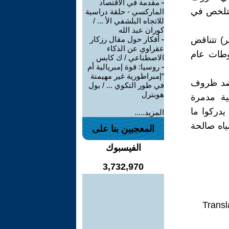
-
مقدمة في الاقتصاد
 تتلخص في
الماركسي - حلقة دراسية
للاتجاه البلشفي الأ ... /
كوران عبد الله
ر) تتناقض
-
أفكار حول مقال رزكار
عقراوي عن الذكاء
وطات عام
الاصطناعي / ك كابس
-
روسيا: قوة إمبريالية أم
“إمبراطورية غير مهيمنة
ر ضد ظروف
في طور التكوي ... / بول
هوبترل
لية مدمرة
يدركوا ما
المزيد.....
ياه صالحة
المعجبين بنا على
الفيسبوك
3,732,970
Transl