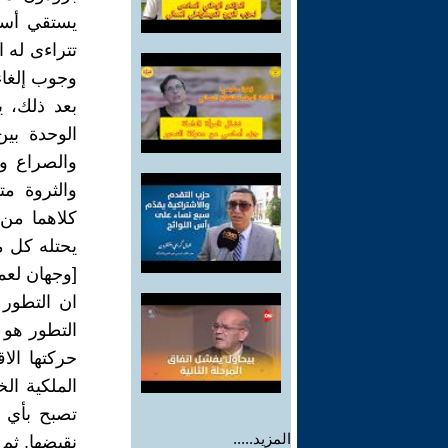
يستقي أسلح
تتراءى له 
وجوب إلغاء
بعد ذلك، ي
الوحدة بي
والصراع وال
والثروة مت
كلاهما من 
يحتله كل م
[وجهان لعم
ان التطور 
التطور هو 
حركتها الاق
الملكية الخ
تصبح بأي ح
المزيد.....
نقيضها. ثم 