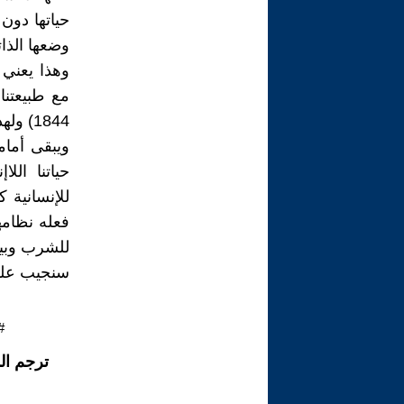
حياتها دون
وضعها الذا
وهذا يعني 
مع طبيعتن
1844) ولهذا لا بد بالضرورة القيام بثورة ضد هذه الظروف.
ويبقى أمام
حياتنا الل
للإنسانية ك
فعله نظامه
للشرب وبيئ
سنجيب على
#
ترجم ال