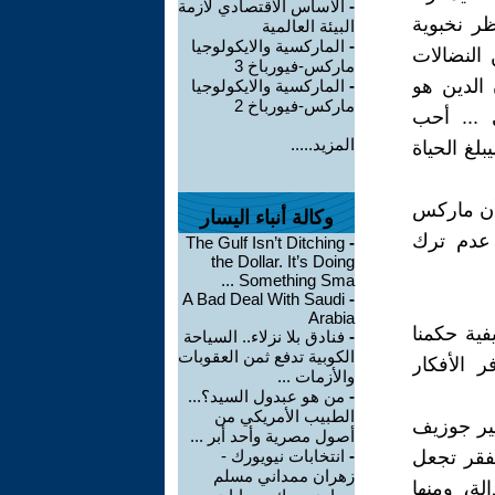
-
الاساس الاقتصادي لازمة
ظر نخبوية
البيئة العالمية
-
الماركسية والايكولوجيا
 النضالات
ماركس-فيورباخ 3
 الدين هو
-
الماركسية والايكولوجيا
ماركس-فيورباخ 2
 ... أحب
المزيد.....
لغ الحياة
بأن ماركس
وكالة أنباء اليسار
: عدم ترك
The Gulf Isn’t Ditching
-
the Dollar. It’s Doing
Something Sma ...
A Bad Deal With Saudi
-
Arabia
فية حكمنا
-
فنادق بلا نزلاء.. السياحة
الكوبية تدفع ثمن العقوبات
 الأفكار
والأزمات ...
-
من هو عبدول السيد؟...
الطبيب الأمريكي من
نسي بيير جوزيف
أصول مصرية وأحد أبر ...
لفقر تجعل
-
انتخابات نيويورك -
زهران ممداني مسلم
لة، ومنها