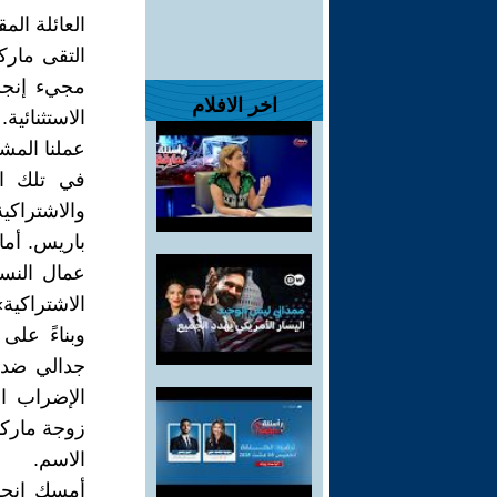
العائلة الم
اخر الافلام
الاستثنائية
عملنا المش
في تلك ال
باريس. أما
عمال النسي
الاشتراكية
وبناءً على
جدالي ضد م
الإضراب ال
زوجة ماركس
الاسم.