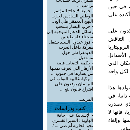
يساري يربك حسابات
ترامب ...
، في حين
-
جميعا لإنجاح المؤتمر
أكيده على
الوطني السادس لحزب
النهج الديمقراطي الع ...
-
حزب اليسار يسحب
كدون على
رسائل الدعم الموجهة إلى
سجناء فلسطينيين
 التناقض
-
فوز عبدول السيد يشعل
روليتاريا
معركة داخل الحزب
الديمقراطي حول
لأضداد].
مستقبل ...
كان الذي
-
حكمة التضاد.. قصة
الأزهار التي تعرف يمينها
 لكل واحد
من يسارها في جنوب ...
-
تركيا: غالبية النواب في
البرلمان يوقعون على
ولدها هذا
اقتراح قانون يتع ...
ذاتيا، في
المزيد.....
الذي تصدره
كتب ودراسات
، فإنها لا
-
الإنسانيّة على حافة
ها وإلغاء
الهاوية : السير القسري
نحو الخاوية أم صي ... /
صة».