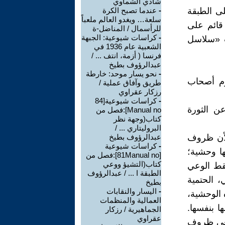
شادي الشماوي
ى الطبقة
-
عندما تصبح الكرة
سلعة… ويغدو العالم ملعباً
قائم على
للرأسمال / المناضل-ة
-
كراسات شيوعية: الجبهة
ت «سلاسل
الشعبية عام 1936 في
فرنسا ( أزمة، انتف ... /
عبدالرؤوف بطيخ
-
نحو يسار موحد: خارطة
قوم أصحاب
طريق وآفاق عملية /
رزكار عقراوي
-
كراسات شيوعية[84
 الثورة
Manual no]:فصل من
كتاب(وجهة نظر
البروليتاري ... /
 لأن ظروف
عبدالرؤوف بطيخ
-
كراسات شيوعية
ها وحشية؛
[81Manual no]:فصل من
كتاب(التشيؤ ووعي
قط الوعي
الطبقة ا ... / عبدالرؤوف
، الحتمية
بطيخ
-
اليسار والنقابات
 الوحشية،
العمالية والمنظمات
ا بنفسها.
الجماهيرية / رزكار
عقراوي
تلغي ظروف