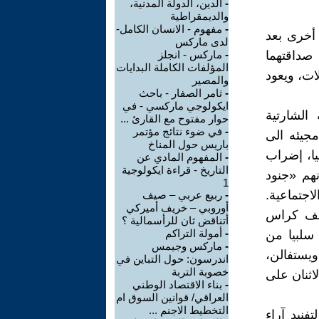
-
الدين، الدولة المدنية،
والديمقراطية
-
مفهوم - الانسان الكامل-
 1842، ثم التقيا مرة أخرى بعد
لدى ماركس
س لتبدأ صداقتهما
-
ماركس - انجلز
المؤلفات الكاملة البدايات
ات، ويعود
والمصير
-
ثامر الصفار - باحث
ايكولوجي ماركسي - في
الشارتية
حوار مفتوح مع القارئ ...
-
في ضوء نتائج مؤتمر
فيها قرابة 21 شهرا قبل مجيئه الى
باريس حول المناخ
يا، إضراب
-
المفهوم المادي عن
التاريخ - قراءة ايكولوجية
نهم «جنود
1
اجتماعية.
-
ربيع عربي – صيف
أوروبي – خريف أميركي
أليف كراس
أتناقض ثان للرأسمالية ؟
-
أمولة التراكم
سلبيا من
-
ماركس وجيمس
يستفالن،
اندرسون: حول التباين في
خصوبة التربة
اثنان على
-
بناء الاقتصاد الوطني
العراقي/ قوانين السوق ام
التخطيط الاجنم ...
را لتفنيد آراء