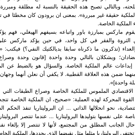
ته، وبالتالي تصبح هذه الحقيقة بالنسبة له مطلقة ومبررة
الملكية حقيقة غير مبررة». بمعنى ان برودون كان مخطئا في ت
 الملكية الخاصة.
قوم ماركس بمبارزة باور واتباعه بسيفهم الهيغلي، فهم يؤ
ن الثروة والفقر في كل واحد، في حين يؤكد ماركس على
عداء (تذكرون ما ذكرناه سابقا بديالكتيك النفي؟) فيكتب: «الب
ضادان؛ ويشكلان بالتالي وحدة واحدة [قانون وحدة وصراع ا
إبداعات عالم الملكية الخاصة. والسؤال هو بالضبط عن الم
نهما ضمن هذه العلاقة القطبية. لا يكفي أن نعلن أنهما وجهان
لة واحدة]».
الاقتصادي الملموس للملكية الخاصة وصراع الطبقات التي ي
القوة المحركة لهذه العملية: «صحيح، ان الملكية الخاصة تتجه 
تصادية، نحو انحلالها الذاتي ... ان البروليتاريا تنفذ الحكم 
اصة على نفسها بتوليدها البروليتاريا ... عندما تنتصر البروليتاريا
ال الجانب المطلق من المجتمع، لأنها لا تنتصر إلا بإلغاء نفس
تختفي البروليتاريا مثلها مثل نقيضها الذي يحددها، الملكية الخا