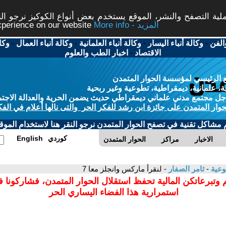
ة التصفح والنشر، الموقع يستخدم بعض أنواع الكوكيز نرجو النق
More info - المزيد
experience on our website
الفن
-
وكالة أنباء اليسار
-
وكالة أنباء العلمانية
-
وكالة أنباء العمال
-
وكا
الاقتصاد
-
اخبار الطب والعلوم
 الرئيسي لمؤسسة الحوار المتمدن
، علمانية، ديمقراطية، تطوعية وغير ربحية
ل مجتمع مدني علماني ديمقراطي حديث يضمن الحرية والعدالة الاجتم
حوار المتمدن على جائزة ابن رشد للفكر الحر والتى نالها أعلام في الفك
م مشاكل تقنية في تصفح الحوار المتمدن نرجو النقر هنا لاستخدام الموقع
كوردي
English
الاخبار
مراكز
الحوار المتمدن
وعية
-
ثامر الصفار
- لنقرأ ماركس وانجلز معا 7
 وتبرعاتكن المالية تحفظ استقلال الحوار المتمدن، فشاركونا 
استمرارية هذا الفضاء اليساري الحر