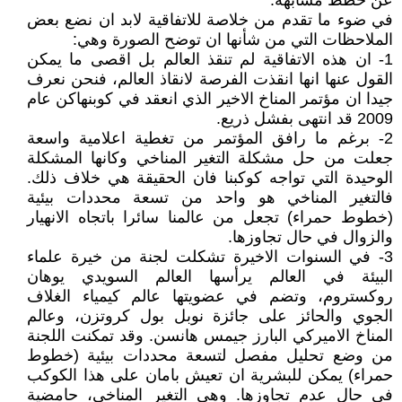
عن خطط مشابهة.
في ضوء ما تقدم من خلاصة للاتفاقية لابد ان نضع بعض
الملاحظات التي من شأنها ان توضح الصورة وهي:
1- ان هذه الاتفاقية لم تنقذ العالم بل اقصى ما يمكن
القول عنها انها انقذت الفرصة لانقاذ العالم، فنحن نعرف
جيدا ان مؤتمر المناخ الاخير الذي انعقد في كوبنهاكن عام
2009 قد انتهى بفشل ذريع.
2- برغم ما رافق المؤتمر من تغطية اعلامية واسعة
جعلت من حل مشكلة التغير المناخي وكانها المشكلة
الوحيدة التي تواجه كوكبنا فان الحقيقة هي خلاف ذلك.
فالتغير المناخي هو واحد من تسعة محددات بيئية
(خطوط حمراء) تجعل من عالمنا سائرا باتجاه الانهيار
والزوال في حال تجاوزها.
3- في السنوات الاخيرة تشكلت لجنة من خيرة علماء
البيئة في العالم يرأسها العالم السويدي يوهان
روكستروم، وتضم في عضويتها عالم كيمياء الغلاف
الجوي والحائز على جائزة نوبل بول كروتزن، وعالم
المناخ الاميركي البارز جيمس هانسن. وقد تمكنت اللجنة
من وضع تحليل مفصل لتسعة محددات بيئية (خطوط
حمراء) يمكن للبشرية ان تعيش بامان على هذا الكوكب
في حال عدم تجاوزها. وهي التغير المناخي، حامضية