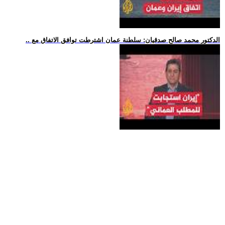
.. الدكتور محمد صالح صدقيان: سلطنة عمان اشترطت توافق الاتفاق مع