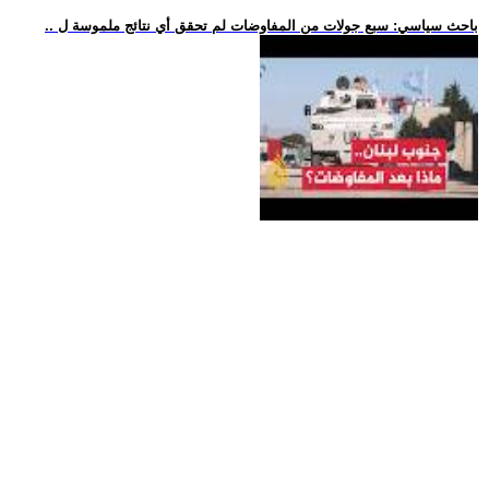
.. باحث سياسي: سبع جولات من المفاوضات لم تحقق أي نتائج ملموسة ل