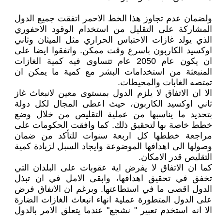
ولضمان عدم تجاوز هذا الخط الاحمر اتفقت جميع الدول
المشاركة على التقليل من استخدام الوقود الاحفوري
الذي يولد غازات الاحتباس الحراري مثل الميثان وثاني
اوكسيد الكاربون باسرع وقت ممكن. واتفقوا ايضا على
ان يكون عام 2050 عام تتساوى فيه كمية الغازات
المنبعثة من استخدامات البشر مع كمية ما يمكن ان
تمتصه الغابات والمحيطات.
الا ان الاتفاق لا يلزم الدول بمستوى معين لانبعاث غاز
ثاني اوكسيد الكاربون، حيث اعطى المجال لكل دولة
بتحديد ما يناسبها من عملية التقليص من خلال وضع
خطط خاصة بها لتحقيق ذلك. كما وافقت الحكومات على
مراجعة خططها كل اربعة سنوات للتأكد من ضمان
وصولها الى اهدافها الموضوعة وايجاد السبل لزيادة كمية
التقليص قدر الامكان.
كما ان الاتفاق لا يفرض اية عقوبات على البلدان التي
تخفق في تحقيق اهدافها، وابقى الامل في ان تبذل
الدول اقصى ما في استطاعتها. وبرغم ان الاتفاق فرض
على الدول المتطورة عملية انهاء انبعاث الغازات الضارة
الا انه استخدم تعبير " نشجع" عندما يتعلق الامر بالدول