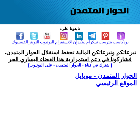
تابعونا على:
بودكاست
بنترست
تيلكرام
لينكدإن
الانستغرام
اليوتيوب
التويتر
الفيسبوك
تبرعاتكم وتبرعاتكن المالية تحفظ استقلال الحوار المتمدن،
فشاركونا في دعم استمرارية هذا الفضاء اليساري الحر
[اشترك في قناة ‫«الحوار المتمدن» على اليوتيوب]
الحوار المتمدن - موبايل
الموقع الرئيسي