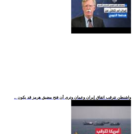
.. واشنطن تترقب اتفاق إيران وعمان وترى أن فتح مضيق هرمز قد يكون