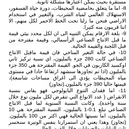
مستقرة بحيث يمكن اعتبارها مشكلة ثانوية.
8- اما ما يتعلق بحامضية المحيطات، دورة حياة الفسفور،
الاستهلاك العالمي لمياه الشرب، والتغيير في استخدام
الاراضي فنحن ما زلنا تحت الخط الاحمر لكل منهم، الا
اننا قريبون منه كثيرا.
9- بلغة الارقام يمكن التنبيه الى ان لكل محدد بيئي قيمة
ما قبل الانتاج الصناعي الرأسمالي، وقيمة مقترحة من
قبل اللجنة والقيمة الحالية.
10- في حالة التغير المناخي فان قيمة ماقبل الانتاج
الصناعي كانت 280 جزء بالمليون، اي نسبة تركيز ثاني
اوكسيد الكاربون في الجو. القيمة المقترحة هي 350 جزء
بالمليون (اذا تم تجاوزها سنشهد ارتفاعا حادا في مستوى
مياه المحيطات يؤدي الى اغراق مساحات شاسعة)،
قيمتها حاليا 390 جزء بالمليون.(تجاوز)
11- اما فقدان التنوع البايولوجي فهو يقاس بنسبة
الانقراض ( عدد الانواع التي تنقرض لكل مليون نوع خلال
سنة واحدة)، وكانت النسبة السنوية لما قبل الانتاج
الصناعي تبلغ 0.1-1 بالمليون، النسبة المقترحة هي 10
بالمليون، اما نسبتها الحالية فهي اكثر من 100 بالمليون.
(تجاوز) وهذا يعني ان استمرارنا بنفس الوتيرة سنخسر
ثلث النباتات والحيوانات خلال القرن الحالي.