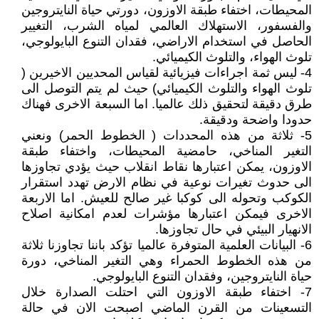
المحيطات، اختفاء طبقة الاوزون، دورتي حياة النايتروجين
والفسفور، الاستهلاك العالمي لمياه الشرب، التغيير
الحاصل في استخدام الاراضي، فقدان التنوع البايولوجي،
تلوث الهواء، والتلوث الكيميائي.
4- ليس ثمة اجراءات فيزيائية لقياس المحديين الاخيرين (
تلوث الهواء والتلوث الكيميائي) حيث لم يتم التوصل الى
طرق دقيقة لتحقيق ذلك عالميا. اما السبعة الاخرى فهناك
حدودا واضحة ودقيقة.
5- ثلاثة من هذه المحددات ( الخطوط الحمر) ونعني
التغير المناخي، حامضية المحيطات، واختفاء طبقة
الاوزون، يمكن اعتبارها نقاط انقلاب حيث يؤدي تجاوزها
الى حدوث تغيرات نوعية في نظام الارض تهدد استقرار
الكوكب وتحوله الى كوكبا غير صالح للعيش. اما الاربعة
الاخرى فيمكن اعتبارها مؤشرات لعدم امكانية اصلاح
الانهيار البيئي في حال تجاوزها.
6- البيانات العلمية المتوفرة عالميا تؤكد باننا تجاوزنا ثلاثة
من هذه الخطوط الحمراء وهي التغير المناخي، دورة
حياة النايتروجين، وفقدان التنوع البايولوجي.
7- اختفاء طبقة الاوزون التي احتلت الصدارة خلال
التسعينات من القرن الماضي اصبحت الان في حالة