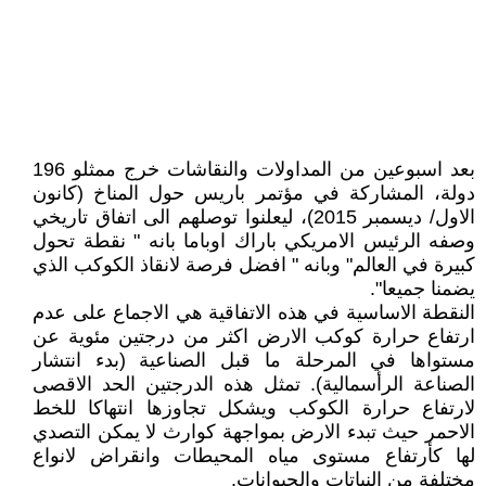
بعد اسبوعين من المداولات والنقاشات خرج ممثلو 196
دولة، المشاركة في مؤتمر باريس حول المناخ (كانون
الاول/ ديسمبر 2015)، ليعلنوا توصلهم الى اتفاق تاريخي
وصفه الرئيس الامريكي باراك اوباما بانه " نقطة تحول
كبيرة في العالم" وبانه " افضل فرصة لانقاذ الكوكب الذي
يضمنا جميعا".
النقطة الاساسية في هذه الاتفاقية هي الاجماع على عدم
ارتفاع حرارة كوكب الارض اكثر من درجتين مئوية عن
مستواها في المرحلة ما قبل الصناعية (بدء انتشار
الصناعة الرأسمالية). تمثل هذه الدرجتين الحد الاقصى
لارتفاع حرارة الكوكب ويشكل تجاوزها انتهاكا للخط
الاحمر حيث تبدء الارض بمواجهة كوارث لا يمكن التصدي
لها كأرتفاع مستوى مياه المحيطات وانقراض لانواع
مختلفة من النباتات والحيوانات.