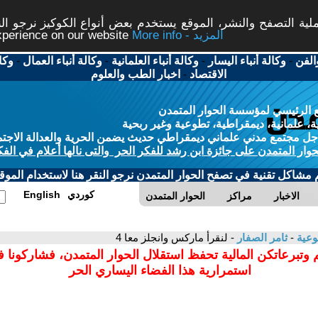
ة التصفح والنشر، الموقع يستخدم بعض أنواع الكوكيز نرجو النق
More info - المزيد
experience on our website
الفن
-
وكالة أنباء اليسار
-
وكالة أنباء العلمانية
-
وكالة أنباء العمال
-
وكا
الاقتصاد
-
اخبار الطب والعلوم
 الرئيسي لمؤسسة الحوار المتمدن
، علمانية، ديمقراطية، تطوعية وغير ربحية
ل مجتمع مدني علماني ديمقراطي حديث يضمن الحرية والعدالة الاجتم
حوار المتمدن على جائزة ابن رشد للفكر الحر والتى نالها أعلام في الفك
م مشاكل تقنية في تصفح الحوار المتمدن نرجو النقر هنا لاستخدام الموقع
كوردي
English
الاخبار
مراكز
الحوار المتمدن
وعية
-
ثامر الصفار
- لنقرأ ماركس وانجلز معا 4
 وتبرعاتكن المالية تحفظ استقلال الحوار المتمدن، فشاركونا 
استمرارية هذا الفضاء اليساري الحر