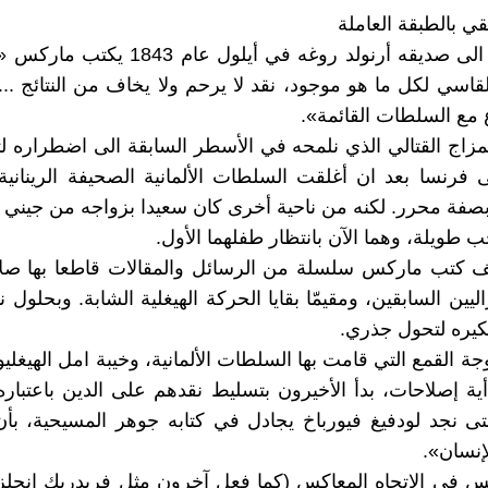
ي بالطبقة العاملة
في رسالة الى صديقه أرنولد روغه في أيلول عام
لقاسي لكل ما هو موجود، نقد لا يرحم ولا يخاف من النتائج ...
مع السلطات القائمة».
لمزاج القتالي الذي نلمحه في الأسطر السابقة الى اضطراره لتر
ى فرنسا بعد ان أغلقت السلطات الألمانية الصحيفة الرينانية
بصفة محرر. لكنه من ناحية أخرى كان سعيدا بزواجه من جيني 
 طويلة، وهما الآن بانتظار طفلهما الأول.
ف كتب ماركس سلسلة من الرسائل والمقالات قاطعا بها صلات
اليين السابقين، ومقيمّا بقايا الحركة الهيغلية الشابة. وبحلول نه
يره لتحول جذري.
ة القمع التي قامت بها السلطات الألمانية، وخيبة امل الهيغلي
ية إصلاحات، بدأ الأخيرون بتسليط نقدهم على الدين باعتبا
ى نجد لودفيغ فيورباخ يجادل في كتابه جوهر المسيحية، بأن
إنسان».
 في الاتجاه المعاكس (كما فعل آخرون مثل فريدريك إنجلز 