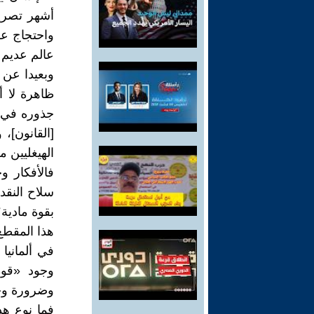
أشهر تصريح
واحتجاج عل
عالم عديم 
وبعيدا عن 
ظاهرة لا 
جذوره في ا
[القانون]،
الهيغليين 
فالأفكار و
سلاح النقد
بقوة مادية
هذا المقطع
في ألمانيا
وجود «قوة 
وضرورة وجو
فما نوع ه