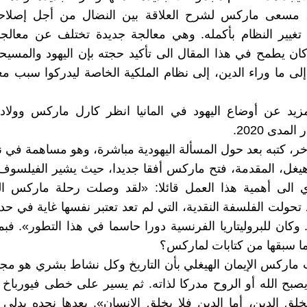
، مسعى ماركس لشرح العلاقة بين النضال من أجل إصلاح
 تغيير النظام بأكمله. وهي معالجة جديدة تختلف عن معال
ان يطمح في هذا المقال الى تأكيد حجته بإن اليهود والمسيح
إلى ما وراء الدين، إلى نظام الملكية الخاصة ليدركوا سبب مع
زيد عن أوضاع اليهود في المانيا انظر كارل ماركس وولادة
لمدى 2020.
ر، كتبه بعد حول المسألة اليهودية مباشرة، وهو مساهمة في 
يغل، المقدمة، فتح ماركس أفقا جديدا، حيث يشير الفيلسوف
 الى أهمية هذا العمل قائلا: «لقد وصلت رحلة ماركس ا
د تحولت الفلسفة النقدية، التي لم تعد تعتبر نفسها غاية في حد 
 وكان للبروليتاريا الفرنسية دورا حاسما في هذا التطور». فبم
ا سبقها من كتابات لماركس؟
ب ماركس الإيمان الهيغلي بأن التاريخ وكل نشاط بشري هو م
يصبح الله أو الروح مدركا لذاته. ثم يسير على خطى فيورباخ 
خلق الدين، أما الدين فلا يخلق الإنسان». بعدها نجده يدلي