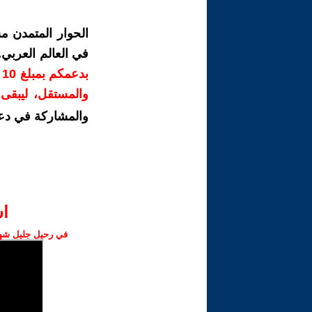
الحوار المتمدن م
في العالم العربي
ب
والمستقل، ليبقى ص
والمشاركة في دع
ا‫
في رحيل جليل شهبا