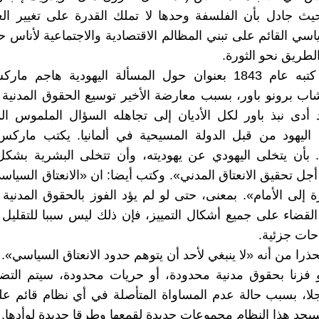
حيث جادل بأن الفلسفة وحدها لا تملك القدرة على تغيير ال
اسي القائم على تبني المظالم الاقتصادية والاجتماعية لأناس ح
لطريق نحو الثورة.
في مقال كتبه عام 1843 بعنوان حول المسألة اليهودية هاجم
شاب برونو باور، بسبب معارضة الأخير توسيع الحقوق المدنية 
قد أدى نبذ باور لكل الأديان إلى تجاهله السؤال الملموس ا
 اليهود من قبل الدولة المسيحية في ألمانيا. يكتب ماركس
. بأن يتخلى اليهودي عن يهوديته، وأن تتخلى البشرية بشك
جل تحقيق الانعتاق المدني». وكتب أيضا: ان «الانعتاق السياسي
 إلى الأمام». بمعنى، حتى لو لم يؤد الفوز بالحقوق المدنية 
ى القضاء على جميع أشكال التمييز، فإن ذلك ليس سببا للتقليل
احات جزئية.
را من أنه «لا ينبغي لأحد أن يتوهم حدود الانعتاق السياسي». 
 فزنا بحقوق مدنية محدودة، أو حريات محدودة، سيتم التضي
جلا، بسبب حالة عدم المساواة المتأصلة في أي نظام قائم عل
يجد هذا النظام مجموعات جديدة لقمعها وطرقا جديدة لوأدها.