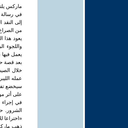
ماركس يلتق
إلى النقد ا
من الصراع 
يعود هذا ا
واللجوء ال
يعمل فيها 
بعد قصة حب
خلال الصي
عمله الليبر
سيخضع تفك
على أثر موج
في إجراء أ
الشرور. حت
«اختراعا لل
ذهب ماركس