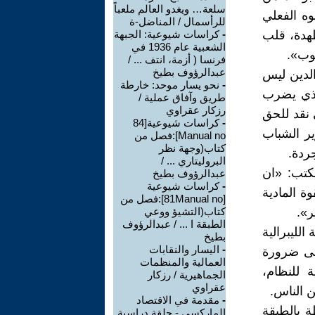
سلعة… ويغدو العالم ملعباً
ه الفعلي
للرأسمال / المناضل-ة
طهدة، قلب
-
كراسات شيوعية: الجبهة
الشعبية عام 1936 في
عوب».
فرنسا ( أزمة، انتف ... /
عبدالرؤوف بطيخ
لدين ليس
-
نحو يسار موحد: خارطة
لذي يضرب
طريق وآفاق عملية /
رزكار عقراوي
 نقد للحق
-
كراسات شيوعية[84
ير الشباب
Manual no]:فصل من
كتاب(وجهة نظر
ردة.
البروليتاري ... /
يكتب: «ان
عبدالرؤوف بطيخ
-
كراسات شيوعية
ة المادية
[81Manual no]:فصل من
ر».
كتاب(التشيؤ ووعي
الطبقة ا ... / عبدالرؤوف
لليبرالية
بطيخ
-
اليسار والنقابات
الى ضرورة
العمالية والمنظمات
 للنظام،
الجماهيرية / رزكار
عقراوي
 الناس.
-
مقدمة في الاقتصاد
 بالطبقة
الماركسي - حلقة دراسية