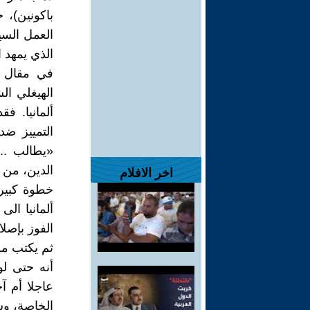
باكونين)، 
العمل السي
الذي يمهد ا
الهيغلي ال
ألمانيا. ف
التمييز ضد
«يطالب ..
الدين، من أ
اخر الافلام
خطوة كبيرة
ألمانيا ال
الفوز بإصل
ثم يكتب محذ
أنه حتى لو
عاجلا أم آ
الخاصة، وس