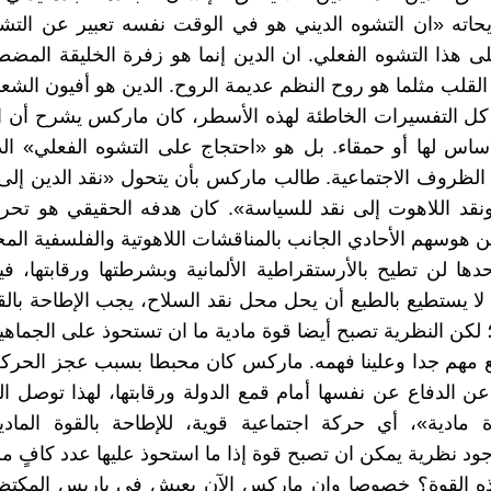
اته «ان التشوه الديني هو في الوقت نفسه تعبير عن التشو
ى هذا التشوه الفعلي. ان الدين إنما هو زفرة الخليقة المض
القلب مثلما هو روح النظم عديمة الروح. الدين هو أفيون الش
كل التفسيرات الخاطئة لهذه الأسطر، كان ماركس يشرح أن ا
أساس لها أو حمقاء. بل هو «احتجاج على التشوه الفعلي» ا
لظروف الاجتماعية. طالب ماركس بأن يتحول «نقد الدين إلى
 ونقد اللاهوت إلى نقد للسياسة». كان هدفه الحقيقي هو تحر
من هوسهم الأحادي الجانب بالمناقشات اللاهوتية والفلسفية المج
حدها لن تطيح بالأرستقراطية الألمانية وبشرطتها ورقابتها، ف
 لا يستطيع بالطبع أن يحل محل نقد السلاح، يجب الإطاحة بالقو
؛ لكن النظرية تصبح أيضا قوة مادية ما ان تستحوذ على الجماهي
 مهم جدا وعلينا فهمه. ماركس كان محبطا بسبب عجز الحركة ا
 عن الدفاع عن نفسها أمام قمع الدولة ورقابتها، لهذا توصل 
مادية»، أي حركة اجتماعية قوية، للإطاحة بالقوة المادية
د نظرية يمكن ان تصبح قوة إذا ما استحوذ عليها عدد كافٍ من
ذه القوة؟ خصوصا وان ماركس الآن يعيش في باريس المكتظة