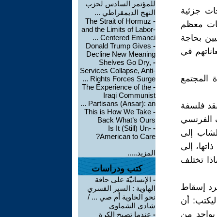
للمؤتمر السادس لحزب
ات جزئية
النهج الديمقراطي ...
The Strait of Hormuz
-
جات معظم
and the Limits of Labor-
يين بحاجة
Centered Emanci ...
Donald Trump Gives
-
اناتهم في
Decline New Meaning
Shelves Go Dry,
-
Services Collapse, Anti-
 المجتمع
Rights Forces Surge ...
The Experience of the
-
Iraqi Communist
Partisans (Ansar): an ...
نقد فلسفة
This is How We Take
-
 الفرنسي
Back What’s Ours
Is It (Still) Un-
-
لشاب إلى
American to Care?
ذاتها، إلى
المزيد.....
اذا تختلف
كتب ودراسات
-
الإنسانيّة على حافة
جرد إسقاط
الهاوية : السير القسري
نحو الخاوية أم صي ... /
ليكتب: أن
شادي الشماوي
 بواحد من
-
عندما تصبح الكرة