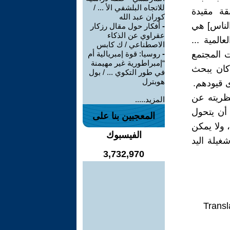
للاتجاه البلشفي الأ ... /
قة مقيدة
كوران عبد الله
لناس] هي
-
أفكار حول مقال رزكار
عقراوي عن الذكاء
لمية ...
الاصطناعي / ك كابس
 المجتمع
-
روسيا: قوة إمبريالية أم
“إمبراطورية غير مهيمنة
 كان يبحث
في طور التكوي ... / بول
هوبترل
ى قيودهم.
نظريته عن
المزيد.....
 أن يتحول
المعجبين بنا على
 ولا يمكن
الفيسبوك
غيلة اليد
3,732,970
Transl