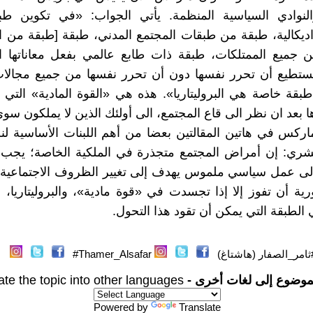
والنوادي السياسية المنظمة. يأتي الجواب: «في تكوين طب
يكالية، طبقة من طبقات المجتمع المدني، طبقة [طبقة من ا
ميع الممتلكات، طبقة ذات طابع عالمي بفعل معاناتها العا
تستطيع أن تحرر نفسها دون أن تحرر نفسها من جميع مجالات
 طبقة خاصة هي البروليتاريا». هذه هي «القوة المادية» التي
ا بعد ان نظر الى قاع المجتمع، الى أولئك الذين لا يملكون سو
ركس في هاتين المقالتين بعضا من أهم اللبنات الأساسية ل
لبشري: إن أمراض المجتمع متجذرة في الملكية الخاصة؛ يجب
الى عمل سياسي ملموس يهدف إلى تغيير الظروف الاجتماعية،
ورية أن تفوز إلا إذا تجسدت في «قوة مادية»، والبروليتاريا، ش
 الطبقة التي يمكن أن تقود هذا التحول.
ثامر_الصفار (هاشتاغ)
Thamer_Alsafar#
موضوع إلى لغات أخرى -
ate the topic into other languages
Powered by
Translate