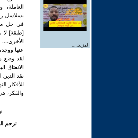
العاملة، 
بسلاسل راد
في حل من ج
[طبقة] لا 
الأخرى....
المزيد.....
عنها ووجده
لقد وضع ما
الانعتاق ا
نقد الدين 
للأفكار الث
والفكر، هي
#
ترجم ال