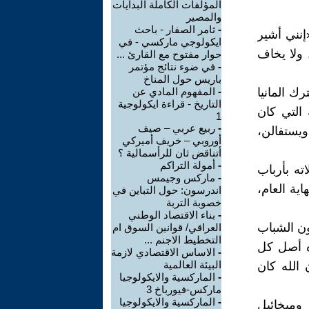
المؤلفات الكاملة البدايات
والمصير
-
ثامر الصفار - باحث
 1843 يكتب ماركس «إنني أشير
ايكولوجي ماركسي - في
 ولا يخاف
حوار مفتوح مع القارئ ...
-
في ضوء نتائج مؤتمر
باريس حول المناخ
ك المانيا
-
المفهوم المادي عن
التاريخ - قراءة ايكولوجية
 التي كان
1
-
ربيع عربي – صيف
ويستفالن،
أوروبي – خريف أميركي
أتناقض ثان للرأسمالية ؟
-
أمولة التراكم
ه بأرباب
-
ماركس وجيمس
اية العام،
اندرسون: حول التباين في
خصوبة التربة
-
بناء الاقتصاد الوطني
ون الشباب
العراقي/ قوانين السوق ام
التخطيط الاجنم ...
ره أصل كل
-
الاساس الاقتصادي لازمة
البيئة العالمية
 الله كان
-
الماركسية والايكولوجيا
ماركس-فيورباخ 3
-
الماركسية والايكولوجيا
وميخائيل