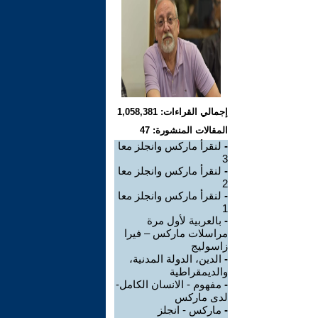
إجمالي القراءات: 1,058,381
المقالات المنشورة: 47
-
لنقرأ ماركس وانجلز معا
3
-
لنقرأ ماركس وانجلز معا
2
-
لنقرأ ماركس وانجلز معا
1
-
بالعربية لأول مرة
مراسلات ماركس – فيرا
زاسوليج
-
الدين، الدولة المدنية،
والديمقراطية
-
مفهوم - الانسان الكامل-
لدى ماركس
-
ماركس - انجلز