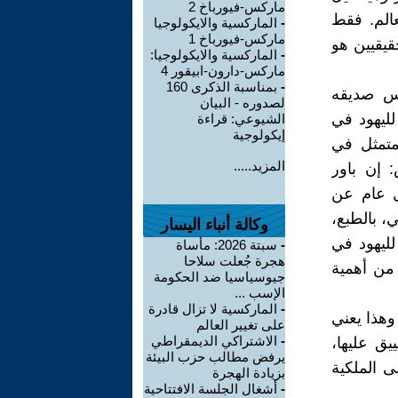
ماركس-فيورباخ 2
عالم. فقط
-
الماركسية والايكولوجيا
ماركس-فيورباخ 1
قيقيين هو
-
الماركسية والايكولوجيا:
ماركس-دارون-ابيقور 4
-
بمناسبة الذكرى 160
 ماركس صديقه
لصدوره - البيان
لليهود في
الشيوعي: قراءة
إيكولوجية
لمتمثل في
المزيد.....
: إن باور
ل عام عن
، بالطبع،
وكالة أنباء اليسار
لليهود في
-
سبتة 2026: مأساة
هجرة جُعلت سلاحا
 من أهمية
جيوسياسيا ضد الحكومة
الإسب ...
-
الماركسية لا تزال قادرة
وهذا يعني
على تغيير العالم
-
الاشتراكي الديمقراطي
يق عليها،
يرفض مطالب حزب البيئة
ى الملكية
بزيادة الهجرة
-
أشغال الجلسة الافتتاحية