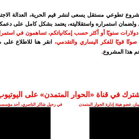
شروع تطوعي مستقل يسعى لنشر قيم الحرية، العدالة الاجتم
. ولضمان استمراره واستقلاليته، يعتمد بشكل كامل على دعمك
دعمكم بمبلغ 10 دولارات سنويًا أو أكثر حسب إمكانياتكم، تساهمون في استم
وتًا قويًا للفكر اليساري والتقدمي
،
انقر هنا للاطلاع على 
م هذا المشروع
.
شترك في قناة «الحوار المتمدن» على اليوتيوب
ز، عضو هيئة إدارة الحوار المتمدن
في رحيل شاكر الناصري، أحد مؤسسي 