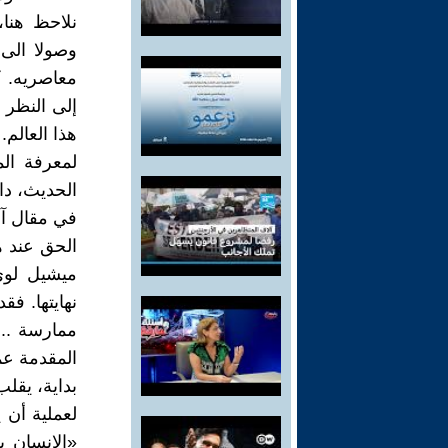
نلاحظ هنا
وصولا الى
معاصريه. ك
إلى النظر 
هذا العالم.
لمعرفة الم
الحديث، دار ا
في مقال آخ
الحق عند ه
ميشيل لوي
نهايتها. فق
ممارسة ...
المقدمة عم
بداية، يقل
لعملية أن 
«الإنسان ي