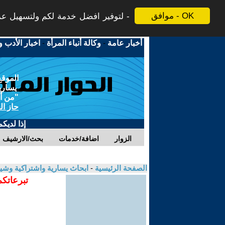
موافق - OK
لتوفير افضل خدمة لكم ولتسهيل عملي
أخبار عامة
-
وكالة أنباء المرأة
-
اخبار الأدب و
الموقع
يسارية
"من أج
حاز ال
إذا لديك
الزوار
اضافة/خدمات
بحث/الارشيف
الصفحة الرئيسية
-
ابحاث يسارية واشتراكية وشي
تبرعاتكم