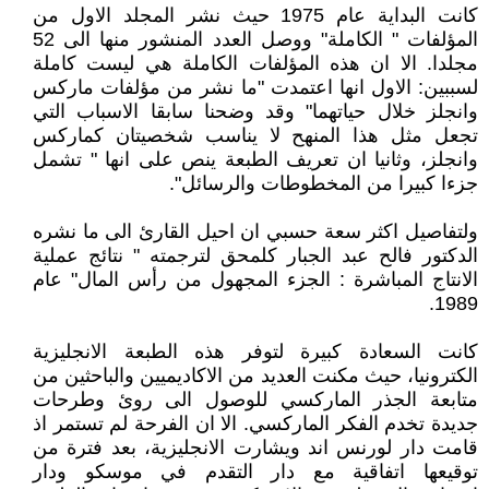
كانت البداية عام 1975 حيث نشر المجلد الاول من
المؤلفات " الكاملة" ووصل العدد المنشور منها الى 52
مجلدا. الا ان هذه المؤلفات الكاملة هي ليست كاملة
لسببين: الاول انها اعتمدت "ما نشر من مؤلفات ماركس
وانجلز خلال حياتهما" وقد وضحنا سابقا الاسباب التي
تجعل مثل هذا المنهح لا يناسب شخصيتان كماركس
وانجلز، وثانيا ان تعريف الطبعة ينص على انها " تشمل
جزءا كبيرا من المخطوطات والرسائل".
ولتفاصيل اكثر سعة حسبي ان احيل القارئ الى ما نشره
الدكتور فالح عبد الجبار كلمحق لترجمته " نتائج عملية
الانتاج المباشرة : الجزء المجهول من رأس المال" عام
1989.
كانت السعادة كبيرة لتوفر هذه الطبعة الانجليزية
الكترونيا، حيث مكنت العديد من الاكاديميين والباحثين من
متابعة الجذر الماركسي للوصول الى روئ وطرحات
جديدة تخدم الفكر الماركسي. الا ان الفرحة لم تستمر اذ
قامت دار لورنس اند ويشارت الانجليزية، بعد فترة من
توقيعها اتفاقية مع دار التقدم في موسكو ودار