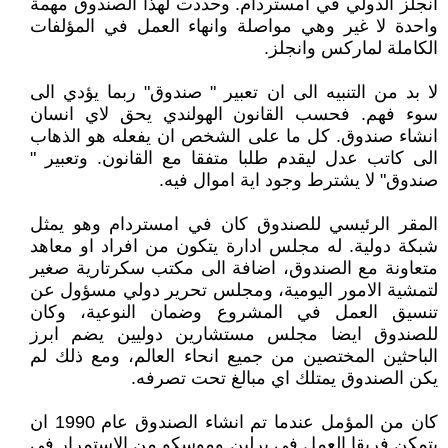
انجلز الدولي في امستردام. وحددت لهذا الصندوق مهمة
واحدة لا غير وهي مواصلة وانهاء العمل في المؤلفات
الكاملة لماركس وانجلز.
لا بد من التنبيه الى ان تعبير " صندوق" ربما يؤدي الى
سوء فهم. فحسب القانون الهولندي يحق لاي انسان
انشاء صندوق. كل ما على الشخص ان يفعله هو الذهاب
الى كاتب عدل ليقدم طلبا متفقا مع القانون. وتعبير "
صندوق" لا يشترط وجود اية اموال فيه.
المقر الرئيسي للصندوق كان في امستردام وهو يمثل
شبكة دولية. له مجلس ادارة يتكون من افراد او معاهد
متعاونة مع الصندوق، اضافة الى مكتب سكرتارية صغير
لتمشية الامور اليومية، ومجلس تحرير دولي مسؤول عن
تنسيق العمل في المشروع وضمان النوعية، وكان
للصندوق ايضا مجلس مستشارين دوليين يضم ابرز
الباحثين المختصين من جميع انحاء العالم، ومع ذلك لم
يكن الصندوق يمتلك اي مبالغ تحت تصرفه.
كان من المؤمل عندما تم انشاء الصندوق عام 1990 ان
يتمكن فريقا العمل في برلين وموسكو من الاستمرار في