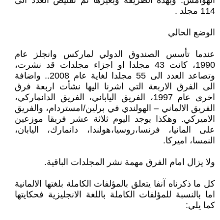
الهوامش. وبهذه الطريقة وبغيرها تم تقليص العدد الى
114 مجلد .
الوضع الحالي
عندما تأسس الصندوق الدولي لماركس وانجلز عام
1990، كانت 43 مجلدا او اجزاء مجلدات قد نشرت،
وتصاعد العدد الى 55 مجلدا لغاية عام 2008.. واضافة
الى الفرق الاربعة التي اشرنا اليها نشأت اربعة فرق
اخرى عام 1997، الفريق الياباني، الفريق الدانماركي،
الفريق الالماني – الهولندي في برلين/امستردام، والفريق
الاميركي. وهكذا يوجد اليوم ثلاثة عشر فريقا موزعين
على المانيا، فرنسا،روسيا،هولندا، دانمارك، اليابان،
النمسا، اميركا.
ولا يزال امام الفرق مهمة نشر المجلدات الباقية.
كل ما ذكرناه آنفا يتعلق بالمؤلفات الكاملة بلغتها الالمانية
اما بالنسبة للمؤلفات الكاملة باللغة الانجليزية فحكايتها
كما يلي: