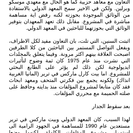
التعاون مع معاهد حزبية كما هو الحال مع معهدي موسكو
وبرلين. ولكن في الاخير سمح المعهد الدولي بالاستفادة
من الوثائق الموجودة بحوزته لكنه رفض اية مساهمة
مباشرة في المشروع. مقابل ذلك تعهد المعهدان بتوفير
الوثائق التي بحوزتهما للباحثين في المعهد الدولي.
اثبتت السنين، التي تلت، بان التعاون مفيد لكل الاطراف،
وبفعل التواصل المستمر بين الباحثين من كلا الطرفين
اصبحت العلاقة بينهم اكثر مرونة. وفيما يتعلق بالمجلدات
التي نشرت منذ عام 1975 كان ثمة وضوح لتأثيرات
ايديولوجية لكن ذلك لم يؤثر على الطابع البحثي
للمشروع. اما بيت كارل ماركس في ترير (المانيا الغربية
انذاك) ولكونه يجمع بين فكرتي المتحف ومعهد ابحاث
فقد كان متابعا لمشروع المؤلفات منذ بدايته وحافظ على
صلته الحميمة مع محرري المؤلفات.
بعد سقوط الجدار
لهذا السبب، كان المعهد الدولي وبيت ماركس في ترير
مستعدين عام 1990 للمساهمة في الجهود الرامية الى
استمرار مشروع المؤلفات الكاملة، لكنهما وضعا