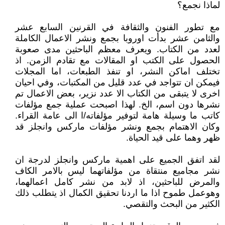
لماذا نجمع؟
مع تطور الفنون والثقافة في القرنين السابع عشر
والثامن عشر بدأت اوروبا بجمع ونشر الاعمال الكاملة
لعدد من الكتاب. ويعرف معظم الباحثين مدى صعوبة
الحصول على الكتب او المقالات مع تقادم الزمن. اذ
تختلف اماكن النشر، او تنفذ الطبعات، اما المجلات
فيمكن ان تتواجد في عدد قليل من المكتبات، وفي احيان
اخرى لا يتبقى من الكتاب الا عدد نزير، بعض الاعمال تم
نشرها دون اسم، الخ. لهذا اصبحت عملية جمع مؤلفات
كاتب ما وسيلة هامة لتوفير مؤلفاته/ا الى عامة القراء.
وكان الاهتمام بجمع ونشر مؤلفات ماركس وانجلز قد
ظهر وهما على قيد الحياة.
لقد اتفق الجميع على اهمية ماركس وانجلز لدرجة ان
نشر مجاميع منتقاة من مؤلفاتهما ليس بالامر الكاف
والمرض للباحثين، اذ لابد من نشر كامل اعمالهما،
وهوعمل طموح اذا ما اردنا تحقيق الكمال اذ يتطلب ذلك
الكثير من البحث والتقصي.