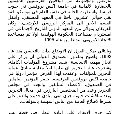
ماركس ومجموعة من الباحثين الفرنسيين المهتمين
بالحضارة الالمانية في جامعة اكس بروفنس في جنوب
فرنسا. واستقرت الحالة في نفس العام في موسكو. فقد
بقي حوالي عشرون باحثا في المعهد المستقل، وانتقل
القسم الاخر الى المركز الروسي للارشيف. وكان
الفريقان يمولان من المعهد الدولي للتاريخ الاجتماعي في
امستردام بمساعدة الحكومة الهولندية اولا ثم بمساعدة
الاتحاد الاوروبي ابتداءا من عام 1995.
وبالتالي يمكن القول ان الاوضاع بدأت بالتحسن منذ عام
1992. واصبح بمقدور الصندوق الدولي ان يركز على
انجاز مهمته الاساسية، تنفيذ مشروع المؤلفات الكاملة.
وشعرت هيئة التحرير ان عليها اولا معاينة مبادئ عملية
التحرير للمؤلفات. وعقدت لهذا الغرض مؤتمرا دوليا في
جامعة اكس بروفنس الفرنسية. حضر المؤتمر العاملين
في الصندوق، الاعضاء السابقين والجدد في مجلس
التحرير وعدد من المختصين البارزين في مجال التحرير.
وبعد مناقشات حيوية جرى تبني مبادئ جديدة واتفق على
نشرها لاطلاع العامة من الناس المهتمة بالمؤلفات.
كما جرى الاتفاق على اعادة النظر في خطة نشر