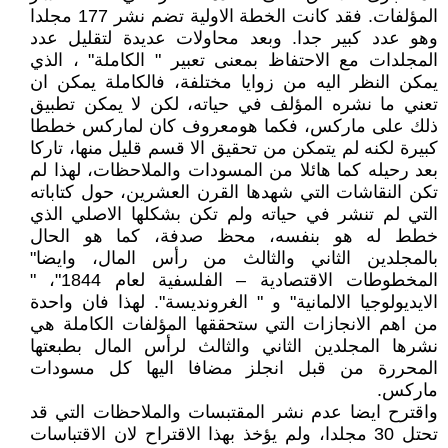
المؤلفات. فقد كانت الخطة الاولية تضم نشر 177 مجلدا
وهو عدد كبير جدا. وبعد محاولات عديدة لتقليل عدد
المجلدات مع الاحتفاظ بمعنى تعبير " الكاملة" ، الذي
يمكن النظر اليه من زوايا مختلفة، فالكاملة يمكن ان
تعني ما نشره المؤلف في حياته، لكن لا يمكن تطبيق
ذلك على ماركس، فكما هومعروف كان لماركس خططا
كبيرة لكنه لم يتمكن من تحقيق الا قسم قليل منها، تاركا
بعد رحيله كما هائلا من المسودات والملاحظات، لهذا لم
تكن النقاشات التي شهدها القرن العشرين، حول كتاباته
التي لم تنشر في حياته ولم تكن بشكلها الاصلي الذي
خطط له هو بنفسه، محظ صدفة، كما هو الحال
بالمجلدين الثاني والثالث من رأس المال، وايضا"
المخطوطات الاقتصادية – الفلسفية لعام 1844"، "
الايديولوجيا الالمانية" و " الغرونديسة". لهذا فان واحدة
من اهم الانجازات التي ستحققها المؤلفات الكاملة هي
نشرها المجلدين الثاني والثالث لرأس المال بطبعتها
المحررة من قبل انجلز مضافا اليها كل مسودات
ماركس.
واقترح ايضا عدم نشر المقتبسات والملاحظات التي قد
تحتل 30 مجلدا، ولم يؤخذ بهذا الاقتراح لان الاقتباسات