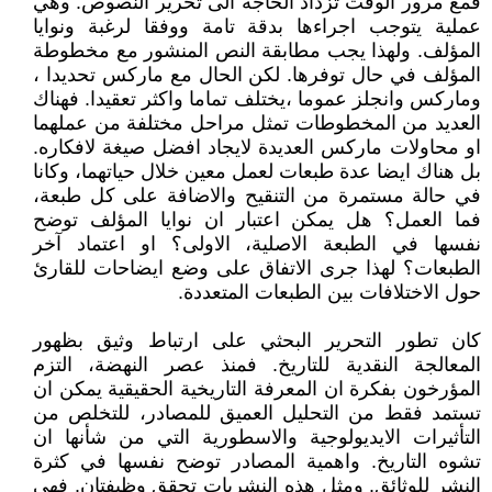
فمع مرور الوقت تزداد الحاجة الى تحرير النصوص. وهي
عملية يتوجب اجراءها بدقة تامة ووفقا لرغبة ونوايا
المؤلف. ولهذا يجب مطابقة النص المنشور مع مخطوطة
المؤلف في حال توفرها. لكن الحال مع ماركس تحديدا ،
وماركس وانجلز عموما ،يختلف تماما واكثر تعقيدا. فهناك
العديد من المخطوطات تمثل مراحل مختلفة من عملهما
او محاولات ماركس العديدة لايجاد افضل صيغة لافكاره.
بل هناك ايضا عدة طبعات لعمل معين خلال حياتهما، وكانا
في حالة مستمرة من التنقيح والاضافة على كل طبعة،
فما العمل؟ هل يمكن اعتبار ان نوايا المؤلف توضح
نفسها في الطبعة الاصلية، الاولى؟ او اعتماد آخر
الطبعات؟ لهذا جرى الاتفاق على وضع ايضاحات للقارئ
حول الاختلافات بين الطبعات المتعددة.
كان تطور التحرير البحثي على ارتباط وثيق بظهور
المعالجة النقدية للتاريخ. فمنذ عصر النهضة، التزم
المؤرخون بفكرة ان المعرفة التاريخية الحقيقية يمكن ان
تستمد فقط من التحليل العميق للمصادر، للتخلص من
التأثيرات الايديولوجية والاسطورية التي من شأنها ان
تشوه التاريخ. واهمية المصادر توضح نفسها في كثرة
النشر للوثائق. ومثل هذه النشريات تحقق وظيفتان. فهي