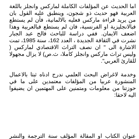
اما الحديث عن المؤلفات الكاملة لماركس وانجلز باللغة
العربية فهو حديث ذو شجون، وينطبق عليه القول بان
من يريد قراءة ماركس فعليه بالالمانية، فأن لم يستطع
فبالانجليزية او الفرنسية، فان لم يستطع فبالعربية وهذا
اضعف الايمان. ففي دراسة للباحث فالح عبد الجبار
نشرت في الثقافة الجديدة ، العدد 162، سنة 1985، تمت
الاشارة الى " ان نصف التراث الاقتصادي لماركس (
وليس تراث ماركس وانجلز كاملا، ث.ص) لا يزال مجهولا
للقارئ العربي".
وخدمة لاغراض البحث العلمي ندرج ادناه ثبتا بالاعمال
المنشورة عربيا من المؤلفات معتمدين على ما في
حوزتنا من معلومات ومتمنين على المهتمين ان يضيفوا
اليه لاحقا:
عنوان الكتاب او المقالة المؤلف سنة الترجمة والنشر