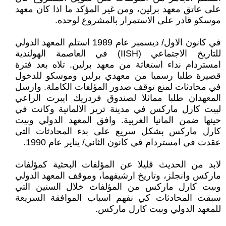
على عاتق معهد برلين، ومن غير المؤكد ما اذا كان معهد
موسكو قادر على الاستمرار بالمشروع لوحده.
في كانون الاول/ ديسمبر عام 1989 استلم المعهد الدولي
للتاريخ الاجتماعي (IISH) في العاصمة الهولندية
امستردام نداء استغاثة من معهد برلين. تلاه بعد فترة
قصيرة طلبا رسميا من معهدي برلين وموسكو للدخول
في محادثات لمنع توقف صدور المؤلفات الكاملة. وارسل
المعهدان طلبا مماثلا لصندوق فردريك ايبرت الراعي
لبيت كارل ماركس في مدينة ترير الالمانية وكانت في
حينها ضمن المانيا الغربية. وافق المعهد الدولي وبيت
كارل ماركس بشكل سريع على بدء المحادثات التي
عقدت في امستردام في كانون الثاني/ يناير عام 1990.
لابد من الحديث قليلا عن المؤلفات البحثية كمؤلفات
ماركس وانجلز، وتاريخ ارشيفهما، وموقف المعهد الدولي
وبيت كارل ماركس من المؤلفات خلال السنين التي
سبقت المحادثات كي نفهم اسباب الموافقة السريعة
للمعهد الدولي وبيت كارل ماركس.