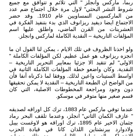
ربما، ماركس وانجلز " التي تلائم و تتوافق مع جميع
شروط النشر البحثي" لاول مرة خلال اجتماع ضم عدد
من الماركسيين النمساويين عام 1910. وقد حضر
الاجتماع ايضا ديفيد ريزانوف الذي بدء بتنفيذ الفكرة في
العشرينات من القرن الماضي، واطلق عليها اسم
المؤلفات التاريخية – النقدية الكاملة لماركس وانجلز.
ولو اخذنا الظروف في تلك الايام ، يمكن لنا القول ان ما
انجزه ريزانوف هو عمل عظيم. لكن المؤلفات الكاملة "
الاولى" لم تتقيد الا جزئيا بمعايير التحرير التاريخية –
النقدية. وكان واضعو خطة المؤلفات الكاملة الثانية في
اواسط الستينات واعين لذلك. ووفقا لما ذكرناه آنفا فأن
من الواضح ان الطبعة التاريخية – النقدية لا يمكن تحقيقها
دون وجود ومراجعة المخطوطات الاصلية، التي كان
قسم صغير منها متوفر في موسكو.
عندما توفي ماركس عام 1883، ترك كل اوراقه لصديقه
" عازف الكمان الثاني" انجلز، وعندما تلقف البحر رماد
جثمان الاخير عام 1895، ترك اوراقه هو لاوغست بيبل
ولادوارد بيرنشتاين اللذان كانا في قيادة الحزب