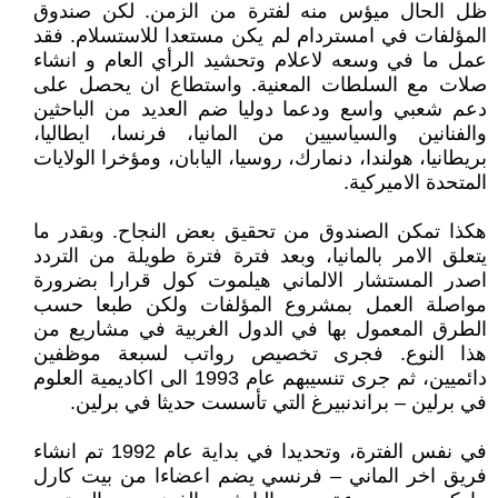
ظل الحال ميؤس منه لفترة من الزمن. لكن صندوق
المؤلفات في امستردام لم يكن مستعدا للاستسلام. فقد
عمل ما في وسعه لاعلام وتحشيد الرأي العام و انشاء
صلات مع السلطات المعنية. واستطاع ان يحصل على
دعم شعبي واسع ودعما دوليا ضم العديد من الباحثين
والفنانين والسياسيين من المانيا، فرنسا، ايطاليا،
بريطانيا، هولندا، دنمارك، روسيا، اليابان، ومؤخرا الولايات
المتحدة الاميركية.
هكذا تمكن الصندوق من تحقيق بعض النجاح. وبقدر ما
يتعلق الامر بالمانيا، وبعد فترة فترة طويلة من التردد
اصدر المستشار الالماني هيلموت كول قرارا بضرورة
مواصلة العمل بمشروع المؤلفات ولكن طبعا حسب
الطرق المعمول بها في الدول الغربية في مشاريع من
هذا النوع. فجرى تخصيص رواتب لسبعة موظفين
دائميين، ثم جرى تنسيبهم عام 1993 الى اكاديمية العلوم
في برلين – براندنبيرغ التي تأسست حديثا في برلين.
في نفس الفترة، وتحديدا في بداية عام 1992 تم انشاء
فريق اخر الماني – فرنسي يضم اعضاءا من بيت كارل