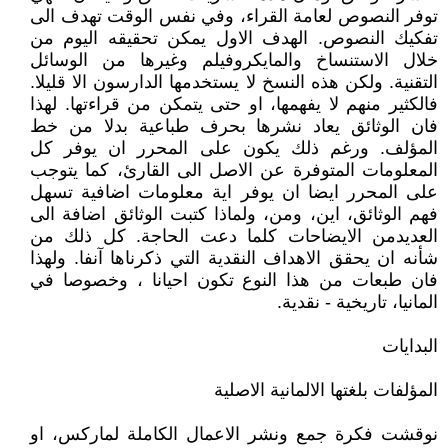
توفر النصوص لعامة القراء، وفي نفس الوقت تهدف الى
تفكيك النصوص. الهدف الاول يمكن تحقيقه اليوم من
خلال الاستنساخ والمايكروفيلم وغيرها من الوسائل
التقنية. ولكن هذه النسخ لا يستخدمها الدارسون الا قليلا.
فالكثير منهم لا يفهمها، او حتى يتمكن من قراءتها. لهذا
فان الوثائق يعاد نشرها بحرف طباعية بدلا من خط
المؤلف. ورغم ذلك يكون على المحرر ان يوفر كل
المعلومات المتوفرة عن الاصل الى القارئ، كما يتوجب
على المحرر ايضا ان يوفر اية معلومات اضافية تسهل
فهم الوثائق، اين، ومن، ولماذا كتبت الوثائق اضافة الى
العديدمن الايضاحات كلما دعت الحاجة. كل ذلك من
شأنه ان يحقق الاهداف النقدية التي ذكرناها آنفا. ولهذا
فان طبعات من هذا النوع تكون احيانا ، وخصوصا في
المانيا، تاريخية - نقدية.
البدايات
المؤلفات بلغتها الالمانية الاصلية
نوقشت فكرة جمع ونشر الاعمال الكاملة لماركس، او