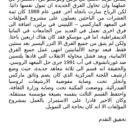
عملهما وان تحاول الفرق الجديدة ان تمول نفسها ذاتيا.
لكن الرياح سارت باتجاه آخر. ففي عام 1989 كان ثمة
العشرات من الباحثين يعملون على مشروع المؤلفات
في المعهد الماركسي – اللينيني في برلين، اضافة الى
فرق اخرى تعمل في العديد من الجامعات في المانيا
الديمقراطية. اما في موسكو فقد كان هناك اربعين باحثا.
ولكن لم يتبق من جميع الفرق الا النزر اليسير بعد سنتين
فقط. فبعد توحيد الالمانيتين انتهى عمل جميع الفرق
الالمانية، وبعد فشل محاولة الانقلاب التي قادها يلتسين
ضد غورباتشوف في أب 1991 جرى حل المعهد الروسي.
والحقيقة انه قسم الى ثلاثة معاهد جديدة، حيث وضع
ارشيف اللجنة المركزية الذي كان يضم وثائق ماركس
وانجلز تحت وصاية مفوضية الارشيفات لروسيا
الفيدرالية، ووضعت المكتبة تحت وصاية وزارة الثقافة،
واحتفظ القسم الثالث بنفسه بصيغة مؤسسة مستقلة.
وكان الاخير قادرا على الاستمرار بالعمل بمشروع
المؤلفات الا انه كان بحاجة الى التمويل.
تحقيق التقدم