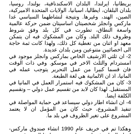
بريطانيا، ايرلندا، البلدان الاسكندنافية، بولندا، روسيا،
بلدان البلقان، ايطاليا، اسبانيا، الولايات المتحدة الاميركية،
الصين، الهند، وغيرها. ونتيجة لنشاطهما السياسي غدا
ماركس وانجلز شخصيتان اساسيتان ضمن حركة عالمية
واسعة النطاق، تطورت في كل بلد وفق شروط
وظروف ذلك البلد. وكان من المشكوك فيه ان يتمكن
معهد او اثنان من تغطية كل ذلك، ولهذا كانت ثمة حاجة
الى اخصائيين متنوعين ومن بلدان عديدة.
2- ان ثلثي الارشيف الخاص بماركس وانجلز موجود في
امستردام والثلث الاخر في موسكو. وفي ذات الوقت
فان قسما كبيرا من عمل التحرير يتوجب عمله في
المانيا، اذ ان الالمانية هي لغة الطبعة.
3- كان من المشكوك فيه استمرار العمل في المانيا في
المستقبل. لهذا كان لابد من تقسيم عمل دولي – وتقسيم
الكلفة ايضا.
4- ان انشاء اطار دولي سيساعد في حماية المواصلة في
تنفيذ المشروع، حيث كان من المؤمل ان لا يعتمد
المشروع على تغير الظروف في بلد ما.
وهكذا تم في خريف عام 1990 انشاء صندوق ماركس-