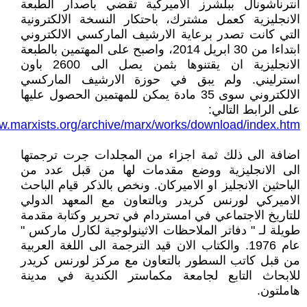
انترناشونال ببلشرز الاميركية تقضي باصدار الطبعة
الانجليزية كعمل مشترك، باحتكار النسخة الالكترونية
التي كانت تصدر برعاية الارشيف الماركسي الالكتروني
ابتداءا من 30 ابريل 2014، واصبح على المهتمين بالطبعة
الانجليزية ان يقتنوها بثمن يصل الى 2600 باون
استرليني. ولم يبق في حوزة الارشيف الماركسي
الالكتروني سوى 35 مادة يمكن للمهتمين الحصول عليها
على الرابط التالي:
ww.marxists.org/archive/marx/works/download/index.htm
اضافة الى ذلك ثمة اجزاء من المجلدات جرت ترجمتها
الى الانجليزية ووضع مقدمات لها من قبل عدد من
الباحثين الانجليز او الاميركان. ونخص بالذكر قيام الباحث
الاميركي لورنس كريدر وبالتعاون مع المعهد الدولي
للتاريخ الاجتماعي في امستردام في تحرير وكتابة مقدمة
طويلة لـ " دفاتر الملاحظات الاثينولوجية لكارل ماركس "
عام 1976. والكتاب الان قيد الترجمة الى اللغة العربية
من قبل كاتب السطور بالتعاون مع مركز لورنس كريدر
للابحاث التابع لجامعة مكماستر الكندية في مدينة
هاملتون.