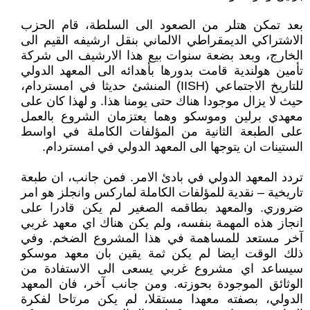
بعد تمكن هتلر من الصعود الى السلطة، قام الحزب
الاشتراكي الديمقراطي الالماني بنقل ارشيفه القيم الى
الخارج، وبعد بضعة سنوات بيع هذا الارشيف الى شركة
تأمين هولندية قامت بدورها بأهدائه الى المعهد الدولي
للتاريخ الاجتماعي (IISH) المنشئ حديثا في امستردام،
حيث لا يزال موجودا هناك حتى يومنا هذا. و لهذا كان على
معهدي برلين وموسكو وهما يعتزمان الشروع بالعمل
على الطبعة الثانية من المؤلفات الكاملة في اواسط
الستينات ان يتوجها الى المعهد الدولي في امستردام.
تردد المعهد الدولي في بادئ الامر. فمن جانب، ان طبعة
تاريخية – نقدية للمؤلفات الكاملة لماركس وانجلز هو امر
ضروري. والمعهد بطاقمه الصغير لم يكن قادرا على
انجاز هذه المهمة بنفسه، ولم يكن هناك اي معهد غربي
آخر مستعد للمساهمة في هذا المشروع الضخم. وفي
ذلك الوقت ايضا لم يكن ثمة يقين بان معهد موسكو
سيساعد اي مشروع غربي يسعى الى الاستفادة من
الوثائق الموجودة بحوزته. ومن جانب آخر، فان المعهد
الدولي، بصفته معهدا مستقلا، لم يكن مرتاحا لفكرة