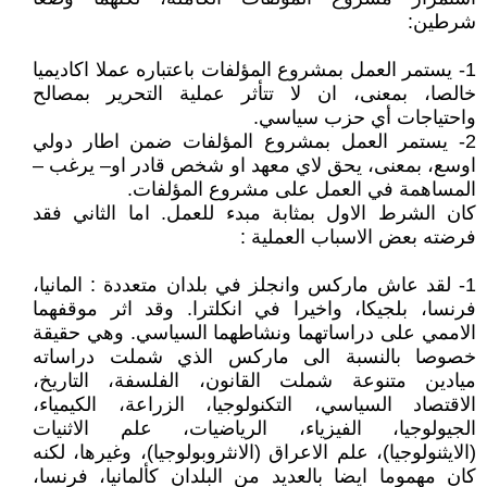
شرطين:
1- يستمر العمل بمشروع المؤلفات باعتباره عملا اكاديميا
خالصا، بمعنى، ان لا تتأثر عملية التحرير بمصالح
واحتياجات أي حزب سياسي.
2- يستمر العمل بمشروع المؤلفات ضمن اطار دولي
اوسع، بمعنى، يحق لاي معهد او شخص قادر او– يرغب –
المساهمة في العمل على مشروع المؤلفات.
كان الشرط الاول بمثابة مبدء للعمل. اما الثاني فقد
فرضته بعض الاسباب العملية :
1- لقد عاش ماركس وانجلز في بلدان متعددة : المانيا،
فرنسا، بلجيكا، واخيرا في انكلترا. وقد اثر موقفهما
الاممي على دراساتهما ونشاطهما السياسي. وهي حقيقة
خصوصا بالنسبة الى ماركس الذي شملت دراساته
ميادين متنوعة شملت القانون، الفلسفة، التاريخ،
الاقتصاد السياسي، التكنولوجيا، الزراعة، الكيمياء،
الجيولوجيا، الفيزياء، الرياضيات، علم الاثنيات
(الايثنولوجيا)، علم الاعراق (الانثروبولوجيا)، وغيرها، لكنه
كان مهموما ايضا بالعديد من البلدان كألمانيا، فرنسا،