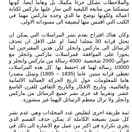
والملاحظات تشكل جزءا مكملا، بل وهاما ايضا، كونها
ستمكننا من متابعة الكيفية التي سار عليها ماركس لكتابة
اعماله ولكونها توضح ما الذي وجده ماركس مهما في
الكتب التي اقتبس منها ليضيفه الى مسوداته الاولى.
وكان هناك اقتراح بعدم نشر المراسلات التي يمكن ان
تحتل قرابة 30 مجلدا ايضا. او على الاقل ان تحذف
الرسائل الى ماركس وانجلز. لكن هذين المقترحين لما
يحوزا على الموافقة. فمراسلات ماركس وانجلز مع
حوالي 2000 شخصية. 4000 رسالة من ماركس وانجلز و
10000 رسالة لهما قد احتفظ بها. كل هذه المراسلات
تغطي قرابة ستين عاما (1835 – 1895) وتمثل مصدرا
هاما للمعلومات حول تاريخ الحركة العمالية الالمانية
والعالمية، وتاريخ الافكار والتاريخ الثقافي للقرن التاسع
عشر. وتقريبا قد جرى نشر جميع الرسائل من ماركس
وانجلز ولا تزال معظم الرسائل اليهما غير منشورة .
ثمة طريقة اخرى لتقليص عدد المجلدات وهي عدم نشر
كل شيئ بصيغته الكاملة اذ يمكن حذف القسم الذي
يجري تكراره في اكثر من عمل مع الاشارة الى ذلك في