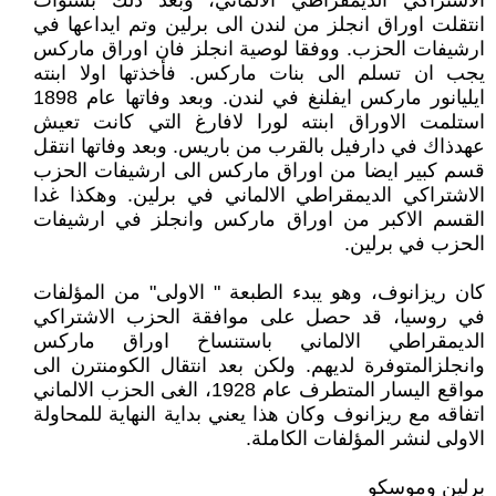
الاشتراكي الديمقراطي الالماني، وبعد ذلك بسنوات
انتقلت اوراق انجلز من لندن الى برلين وتم ايداعها في
ارشيفات الحزب. ووفقا لوصية انجلز فان اوراق ماركس
يجب ان تسلم الى بنات ماركس. فأخذتها اولا ابنته
ايليانور ماركس ايفلنغ في لندن. وبعد وفاتها عام 1898
استلمت الاوراق ابنته لورا لافارغ التي كانت تعيش
عهدذاك في دارفيل بالقرب من باريس. وبعد وفاتها انتقل
قسم كبير ايضا من اوراق ماركس الى ارشيفات الحزب
الاشتراكي الديمقراطي الالماني في برلين. وهكذا غدا
القسم الاكبر من اوراق ماركس وانجلز في ارشيفات
الحزب في برلين.
كان ريزانوف، وهو يبدء الطبعة " الاولى" من المؤلفات
في روسيا، قد حصل على موافقة الحزب الاشتراكي
الديمقراطي الالماني باستنساخ اوراق ماركس
وانجلزالمتوفرة لديهم. ولكن بعد انتقال الكومنترن الى
مواقع اليسار المتطرف عام 1928، الغى الحزب الالماني
اتفاقه مع ريزانوف وكان هذا يعني بداية النهاية للمحاولة
الاولى لنشر المؤلفات الكاملة.
برلين وموسكو