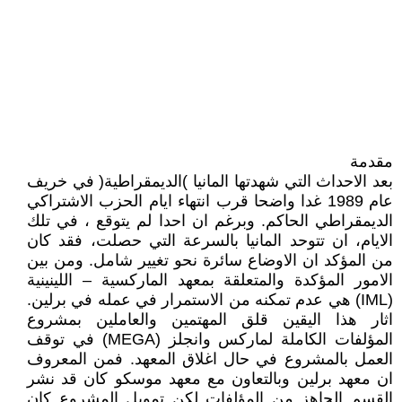
مقدمة
بعد الاحداث التي شهدتها المانيا )الديمقراطية( في خريف
عام 1989 غدا واضحا قرب انتهاء ايام الحزب الاشتراكي
الديمقراطي الحاكم. وبرغم ان احدا لم يتوقع ، في تلك
الايام، ان تتوحد المانيا بالسرعة التي حصلت، فقد كان
من المؤكد ان الاوضاع سائرة نحو تغيير شامل. ومن بين
الامور المؤكدة والمتعلقة بمعهد الماركسية – اللينينية
(IML) هي عدم تمكنه من الاستمرار في عمله في برلين.
اثار هذا اليقين قلق المهتمين والعاملين بمشروع
المؤلفات الكاملة لماركس وانجلز (MEGA) في توقف
العمل بالمشروع في حال اغلاق المعهد. فمن المعروف
ان معهد برلين وبالتعاون مع معهد موسكو كان قد نشر
القسم الجاهز من المؤلفات لكن تمويل المشروع كان