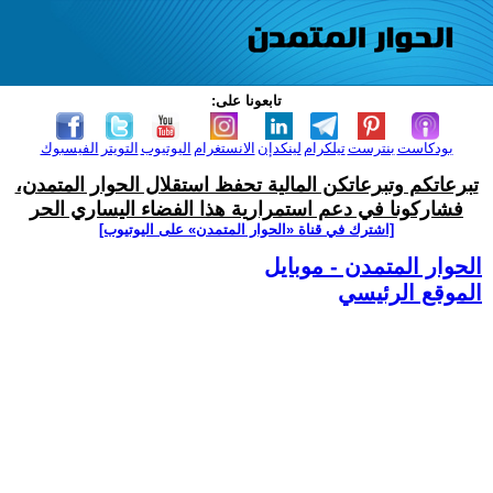
تابعونا على:
بودكاست
بنترست
تيلكرام
لينكدإن
الانستغرام
اليوتيوب
التويتر
الفيسبوك
تبرعاتكم وتبرعاتكن المالية تحفظ استقلال الحوار المتمدن،
فشاركونا في دعم استمرارية هذا الفضاء اليساري الحر
[اشترك في قناة ‫«الحوار المتمدن» على اليوتيوب]
الحوار المتمدن - موبايل
الموقع الرئيسي