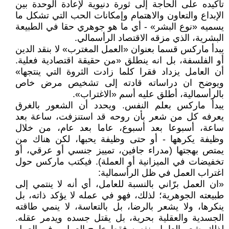
تأكيده على الحاجة إلى ثورة دنيوية لإعادة الوحدة بين
الإبداع والتعاون والاهتمام وإمكانات الحب التي تشكل ما
يسميه «نوع البشر» - أي ما هو جوهري حقا في الطبيعة
البشرية، الذي مزقه الاقتصاد الرأسمالي.
يبدأ ماركس قسما بعنوان «العمل المغترب» لا بنقد الدين
أو الفلسفة، بل انه ينطلق «من حقيقة اقتصادية فعلية.
أن العامل يزداد فقرا كلما زادت الثروة التي ينتجها»
ويوضح ان دراساته قادته إلى تشخيص مرض خاص
بالرأسمالية، أطلق عليه أسم «الاغتراب».
يبدأ ماركس بعلم النفس. ويحدد أن الشعور بالغرق
يعرفه كل من شعر بأن روحه قد استنزفت، ساعة بعد
ساعة، أسبوعا بعد أسبوع، عاما بعد عام، من خلال
وظيفة يكرهها - أو حتى وظيفة يحبها، لكن هناك من
يمتص بهجتها (مدراء جافين، تمييز جنسي أو عرقي، أو
تخفيضات في الميزانية أو العملة). فيكتب ماركس حول
اغتراب العمل في ظل الرأسمالية:
«ان العمل برّاني بالنسبة للعامل، أي أنه لا ينتمي إلى
طبيعته الجوهرية؛ لذلك، فهو في عمله لا يؤكد ذاته، بل
ينكرها، ولا يشعر بالرضا، بل بالتعاسة، لا ينمي طاقته
الجسدية والعقلية بحرية، بل يقتل جسده ويدمر عقله.