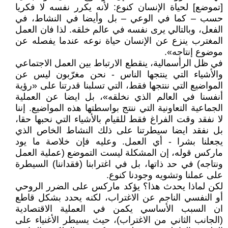
[تموضع] لحياة الإنسان كنوع: لأنه يكرر نفسه لا فكريا
حسب – كما في الوعي – بل وأيضا في النشاط، في
الفعل، وبالتالي يرى نفسه في عالم خلقه. لذا فان العمل
المغترب ينزع عن الإنسان حياة نوعه عندما يفصله عن
موضوع إنتاجه».
في ظل الرأسمالية، ينقطع الارتباط بين العمل الاجتماعي
والأشياء التي ينتجها الناس - نحن مغرّبون ليس عن
المواضيع التي ننتجها فقط، التي تسلبنا قدرتنا على «رؤية
أنفسنا في العالم الذي نخلقه»، بل ايضا عن العملية
الجماعية التعاونية التي ننتج بواسطتها هذه المواضيع. إننا
لا نفقد وقت الفراغ فقط للقيام بالأشياء التي نحبها حقا،
بل نفقد ايضا سيطرتنا على ذلك النشاط الخاص الذي
يجعلنا بشرا - أي العمل. وعليه فإن خلاصة ما يود
ماركس قوله، إن المشكلة ليست التموضع (عملية العمل
ونتاجه) في حد ذاتها، بل في اغترابنا (فقداننا) السيطرة
على عملنا وتشويه وجودنا كنوع.
لكن لماذا يحدث هذا؟ يؤكد ماركس على الضرر الروحي
أو النفسي الناجم عن الاغتراب، لكنه يحدد بشكل قاطع
ان السبب الأساسي يكمن في العملية الاقتصادية
(الجانب الثاني من الاغتراب)، حيث يسيطر الأغنياء على