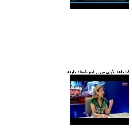
.. الحلقة الأولى من برنامج -أسئلة حارقة-!