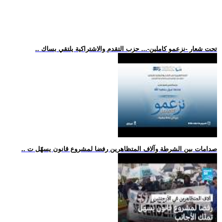
.. تحت شعار -نزعمو كاملين-... حزب التقدم والاشتراكية يلتقي بساك
.. صدامات بين الشرطة وآلاف المتظاهرين رفضا لمشروع قانون يسهّل ت