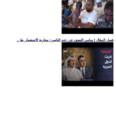
.. فصل المقال | سامي النصف عن -عبد الناصر-: محاربة الاستعمار -ط