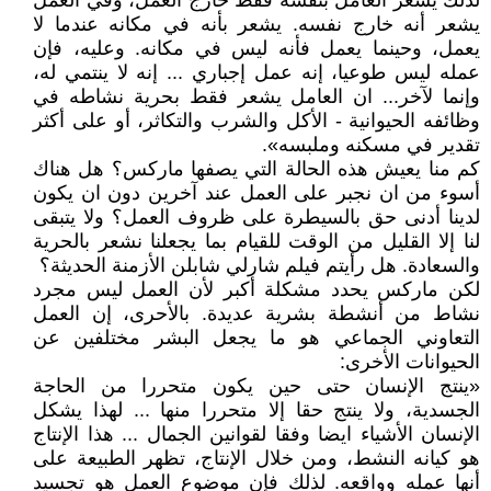
لذلك يشعر العامل بنفسه فقط خارج العمل، وفي العمل
يشعر أنه خارج نفسه. يشعر بأنه في مكانه عندما لا
يعمل، وحينما يعمل فأنه ليس في مكانه. وعليه، فإن
عمله ليس طوعيا، إنه عمل إجباري ... إنه لا ينتمي له،
وإنما لآخر... ان العامل يشعر فقط بحرية نشاطه في
وظائفه الحيوانية - الأكل والشرب والتكاثر، أو على أكثر
تقدير في مسكنه وملبسه».
كم منا يعيش هذه الحالة التي يصفها ماركس؟ هل هناك
أسوء من ان نجبر على العمل عند آخرين دون ان يكون
لدينا أدنى حق بالسيطرة على ظروف العمل؟ ولا يتبقى
لنا إلا القليل من الوقت للقيام بما يجعلنا نشعر بالحرية
والسعادة. هل رأيتم فيلم شارلي شابلن الأزمنة الحديثة؟
لكن ماركس يحدد مشكلة أكبر لأن العمل ليس مجرد
نشاط من أنشطة بشرية عديدة. بالأحرى، إن العمل
التعاوني الجماعي هو ما يجعل البشر مختلفين عن
الحيوانات الأخرى:
«ينتج الإنسان حتى حين يكون متحررا من الحاجة
الجسدية، ولا ينتج حقا إلا متحررا منها ... لهذا يشكل
الإنسان الأشياء ايضا وفقا لقوانين الجمال ... هذا الإنتاج
هو كيانه النشط، ومن خلال الإنتاج، تظهر الطبيعة على
أنها عمله وواقعه. لذلك فإن موضوع العمل هو تجسيد