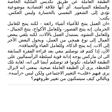
الطبقة العاملة عن طريق تكديس الملكية الخاصة
والسلطة السياسية. أي أنها علاقة اقتصادية موضوعية
تؤدي إلى الشعور النفسي بالخسارة وليس العكس.
يكتب:
«ان العمل ينتج للأغنياء أشياء رائعة - لكنه ينتج للعامل
الحرمان. إنه ينتج القصور- وللعامل الأكواخ، ينتج الجمال -
وللعامل التشوه. يستبدل العمل بالآلات، لكنه يلقي ببعض
العمال إلى نوع همجي من العمل، ويحول البعض الآخر
إلى آلات. إنه ينتج الذكاء، وللعامل الغباء والحماقة».
الآن، إذا كنتم قد توصلتم معي بعد قراءة الفقرة السابقة
الى ان ماركس يوجه إدانة قوية لسلطة الرأسماليين على
الطبقة العاملة، تكونوا قد توصلتم أيضا الى انه، لغاية تلك
اللحظة، يرى أن الطبقة العاملة ضحية. بمعنى انه لايزال
يرى فيهم «قلب» التغيير الاجتماعي ولكن ليس «رأسه».
وبالتالي كيف سيتمكنون من تغيير ظروفهم؟