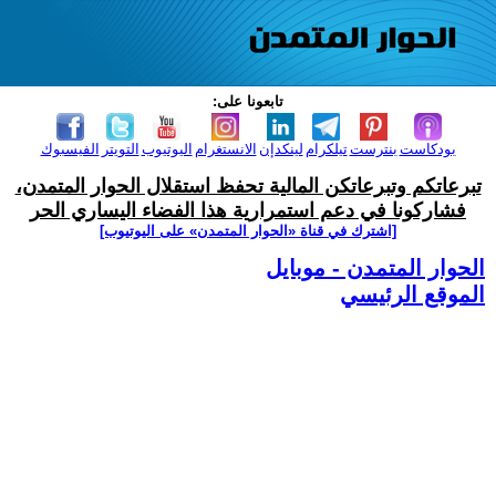
تابعونا على:
بودكاست
بنترست
تيلكرام
لينكدإن
الانستغرام
اليوتيوب
التويتر
الفيسبوك
تبرعاتكم وتبرعاتكن المالية تحفظ استقلال الحوار المتمدن،
فشاركونا في دعم استمرارية هذا الفضاء اليساري الحر
[اشترك في قناة ‫«الحوار المتمدن» على اليوتيوب]
الحوار المتمدن - موبايل
الموقع الرئيسي