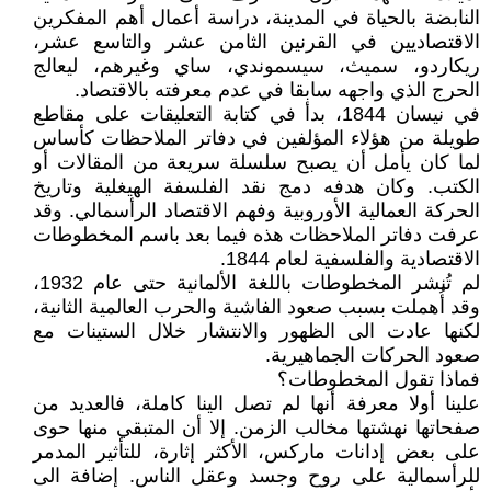
النابضة بالحياة في المدينة، دراسة أعمال أهم المفكرين
الاقتصاديين في القرنين الثامن عشر والتاسع عشر،
ريكاردو، سميث، سيسموندي، ساي وغيرهم، ليعالج
الحرج الذي واجهه سابقا في عدم معرفته بالاقتصاد.
في نيسان 1844، بدأ في كتابة التعليقات على مقاطع
طويلة من هؤلاء المؤلفين في دفاتر الملاحظات كأساس
لما كان يأمل أن يصبح سلسلة سريعة من المقالات أو
الكتب. وكان هدفه دمج نقد الفلسفة الهيغلية وتاريخ
الحركة العمالية الأوروبية وفهم الاقتصاد الرأسمالي. وقد
عرفت دفاتر الملاحظات هذه فيما بعد باسم المخطوطات
الاقتصادية والفلسفية لعام 1844.
لم تُنشر المخطوطات باللغة الألمانية حتى عام 1932،
وقد أُهملت بسبب صعود الفاشية والحرب العالمية الثانية،
لكنها عادت الى الظهور والانتشار خلال الستينات مع
صعود الحركات الجماهيرية.
فماذا تقول المخطوطات؟
علينا أولا معرفة أنها لم تصل الينا كاملة، فالعديد من
صفحاتها نهشتها مخالب الزمن. إلا أن المتبقي منها حوى
على بعض إدانات ماركس، الأكثر إثارة، للتأثير المدمر
للرأسمالية على روح وجسد وعقل الناس. إضافة الى