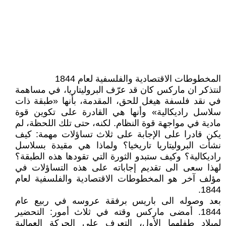
المخطوطات الاقتصادية والفلسفية لعام 1844
لنتذكر ان ماركس كان قد عرّف البروليتاريا، في مساهمة
في نقد فلسفة هيغل للحق، المقدمة، بأنها «طبقة ذات
سلاسل راديكالية» وأنها هي القادرة على تكوين قوة
مادية في مواجهة قوة النظام. لكنه، حتى تلك اللحظة، لم
يكن قادرا على الإجابة على ثلاث تساؤلات مهمة: كيف
نشأت البروليتاريا تاريخيا؟ ولماذا هي مقيدة بسلاسل
راديكالية؟ وكيف ستبدو الثورة التي تقودها هذه الطبقة؟
لهذا سعى الى تقديم إجاباته على هذه التساؤلات في
مؤلف آخر هو المخطوطات الاقتصادية والفلسفية لعام
1844.
بعد وصوله الى باريس برفقة عروسه في ربيع عام
1844. أمضى ماركس وقته في ثلاث أمور: التحضير
لميلاد طفلهما الأول، التعرف على الحركة العمالية