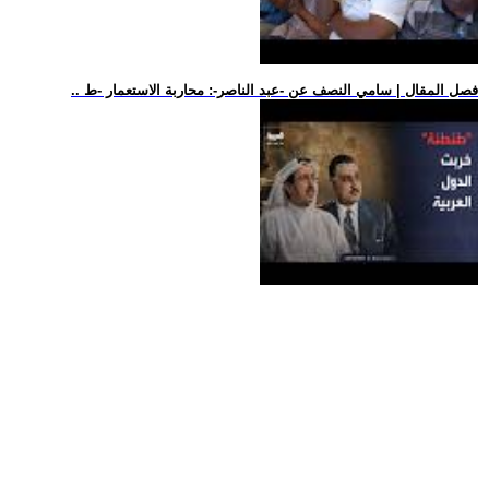
.. فصل المقال | سامي النصف عن -عبد الناصر-: محاربة الاستعمار -ط