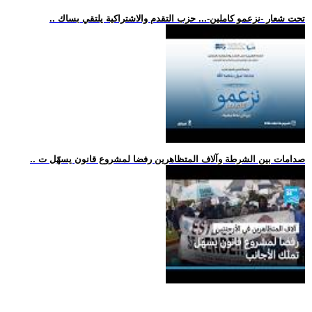
.. تحت شعار -نزعمو كاملين-... حزب التقدم والاشتراكية يلتقي بساك
.. صدامات بين الشرطة وآلاف المتظاهرين رفضا لمشروع قانون يسهّل ت