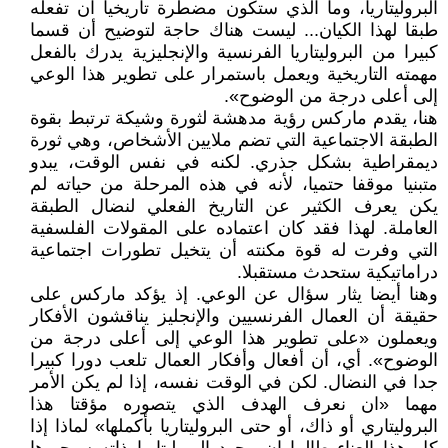
البروليتاريا، وما الذي ستكون مضطرة تاريخيا ان تفعله
طبقا لهذا الكيان... ليست هناك حاجة لتوضيح أن قسما
كبيرا من البروليتاريا الفرنسية والإنجليزية يدرك بالفعل
مهمته التاريخية ويعمل باستمرار على تطوير هذا الوعي
إلى أعلى درجة من الوضوح».
هنا، يقدم ماركس رؤية مدهشة لثورة وشيكة ترتبط بقوة
الطبقة الاجتماعية التي تضم ملايين الأشخاص، وهي ثورة
ديمقراطية بشكل جذري. لكنه في نفس الوقت، يبدو
متبنيا موقفا حتميا، لأنه في هذه المرحلة من حياته لم
يكن يعرف الكثير عن التاريخ الفعلي لنضال الطبقة
العاملة. لهذا فقد كان اعتماده على المقولات الفلسفية
التي وفرت له قوة مكنته أن يتخيل تطورات اجتماعية
دراماتيكية ستحدث مستقبلا.
وهنا أيضا يثار سؤال عن الوعي. إذ يؤكد ماركس على
حقيقة أن العمال الفرنسيين والإنجليز يناقشون الأفكار
ويعملون «على تطوير هذا الوعي إلى أعلى درجة من
الوضوح». أي، أن أفعال وأفكار العمال تلعب دورا كبيرا
جدا في النضال. لكن في الوقت نفسه، إذا لم يكن الأمر
مهما «ان نعرف الهدف الذي يتصوره مؤقتا هذا
البروليتاري أو ذاك، أو حتى البروليتاريا بأكملها» لماذا إذا