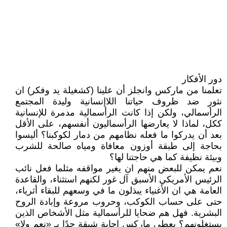
دور الأفكار
تعلمنا من ماركس وانجلز أن علينا (كشغيلة يد وفكر) ان
نثور ضد ظروف حياتنا اللاإنسانية وليدة المجتمع
الرأسمالي، ولكن إذا كانت الرأسمالية مدمرة للإنسانية
ككل، لماذا لا يعارضها الرأسماليون أنفسهم، على الأقل
بعد أن يدركوا ما فعله نظامهم من دمار لكوكبنا؟ أليسوا
بحاجة إلى طبقة أوزون معافاة ومياه صالحة للشرب
وبيئة نظيفة كما هي حاجتنا لها؟
نعم يمكن للبعض منهم ان يغير مواقفه مثلما فعل نائب
الرئيس الأمريكي الأسبق آل غور لكنهم استثناء، والقاعدة
العامة هي ان الأغنياء يبذلون ما في وسعهم للبقاء أثرياء،
حتى على حساب الكوكب، وحروب مروعة وإبادة الروح
البشرية. فهل هم ضحايا للرأسمالية مثل الأشخاص الذين
يستغلونهم؟ يعطي ماركس إجابة شيقة جدًا بـ «نعم ولا»