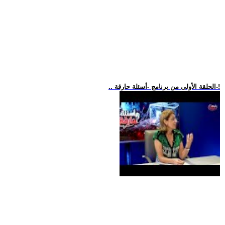
.. الحلقة الأولى من برنامج -أسئلة حارقة-!