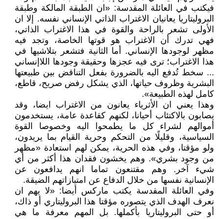
فيكتب في العائلة المقدسة: «ان الطبقة المالكة وطبقة
البروليتاريا يعانيان الاغتراب الذاتي الإنساني نفسه. إلا ان
الأولى تشعر بالراحة والقوة في هذا الاغتراب الذاتي،
فهي تدرك أن الاغتراب هو قوتها الخاصة، وتجد فيه
مظهر لوجودها الإنساني. أما الثانية فتشعر بتلاشيها في
هذا الاغتراب؛ ترى فيه عجزها وحقيقة وجودها اللاإنساني
... سخط تُدفع اليه بالضرورة بفعل التناقض بين طبيعتها
البشرية وظروف حياتها، الذي يشكل رفض صريح، قاطع،
كامل لهذه الطبيعة».
وهذا يعني ان الأثرياء يعانون من الاغتراب ايضا، وقد
يصابون بالاكتئاب أحيانا، لكنهم كقاعدة عامة، يستخدمون
أموالهم لشراء كل ما يطمحوا اليه وخصوصا القوة
السياسية، وقليلًا من التحكم وحرية القيام بما يريدون،
ولو مؤقتا، وفي هذه الحرية، يمكن لهم استعادة «مظهر
من وجود بشري». وهم يخشون فقدان هذا أكثر من أي
شيء آخر. وهم مقتنعون تماما انهم يدافعون عن
الإنسانية نفسها من خلال الدفاع عن امتيازاتهم الضيقة.
وفي العائلة المقدسة يكتب ماركس أيضا: «لا يهم ان
نعرف الهدف الذي يتصوره مؤقتا هذا البروليتاري أو ذاك،
أو حتى البروليتاريا بأكملها. بل المهم معرفة ما هي