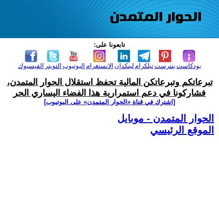
تابعونا على:
بودكاست
بنترست
تيلكرام
لينكدإن
الانستغرام
اليوتيوب
التويتر
الفيسبوك
تبرعاتكم وتبرعاتكن المالية تحفظ استقلال الحوار المتمدن،
فشاركونا في دعم استمرارية هذا الفضاء اليساري الحر
[اشترك في قناة ‫«الحوار المتمدن» على اليوتيوب]
الحوار المتمدن - موبايل
الموقع الرئيسي