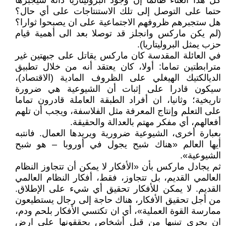
كل هذا العناء طالما إن وجود البروليتاريا ذاته سيجبرها
حتما على التوصل إلى تلك الاستنتاجات على أي حال؟
هل ستجبرهم ظروفهم الاجتماعية على ان يصبحوا ثوارا؟
(لم يكن ماركس وانجلز قد توصلا بعد الى أهمية قيام
حزب يمثل البروليتاريا).
في العائلة المقدسة كان ماركس يقاتل على جبهتين غير
مترابطتين تماما: أولا، كان يعتقد أنه من خلال تطبيق
الديالكتيك الهيغلي على الظروف المادية (الاقتصاد)،
سيكون قادرا على إثبات أن الشيوعية هي ضرورة
تاريخية؛ وثانيا، ان أفراد الطبقة العاملة قادرون تماما
على التعلم وإنتاج المعرفة مثل الفلاسفة، ويجب أن تلهم
أفعالهم، أي مفكر مهتم بالعدالة والحقيقة.
بعبارة أخرى، الشيوعية ضرورية ويريدها العمال. فانتبه
أيها العالم «هناك شبح يجول في أوروبا – هو شبح
الشيوعية».
ثم يجادل ماركس بأن «الأفكار لا يمكن أن تتجاوز النظام
العالمي القديم، بل تتجاوز، فقط، أفكار النظام العالمي
القديم. لا يمكن للأفكار تحقيق أي شيء على الإطلاق.
من أجل تحقيق الأفكار، هناك حاجة إلى رجال يستطيعون
ممارسة القوة العملية»، أي ان تكتسي الأفكار بلحم ودم،
ان يجري تبنيها من قبل أشخاص يحققونها على ارض