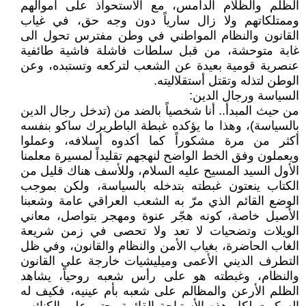
الظلم والظلام الدامس، مع الأستحواذ على أموالهم
وممتلكاتهم ولا زال سارياً دون وجه حق، في غياب
القانون والنظام المواطني في وطن مفترس تحول الى
غابة متوحشة، من قبل سلطات فاشلة فاشية طائفية
عنصرية قومية بعيدة عن الشعب لتركعه وتستبده، وعن
الوطن لتذله وتقتل أستقلاليته.
السياسة ورجال الدين:
من حيث المبدأ.. أنا شخصياً بالضد من (تدخل رجال الدين
بالسياسة)، وهذا ما يؤكده غبطة الباطريرك ساكو بنفسه
أكثر من مرة مشكوراً كما أكدوه أسلافه، وعملوا
ويعملون وفق الخط الواضح لنهجهم تقليداً لمسيرة معلمنا
الأول السيد المسيح عليه السلام، وللأسف هناك قليل من
الكتاب ينعتون غبطته بتدخله بالسياسة، ولكن بموجب
الوضع القائم الذي مرّ به الشعب العراقي عامة وشعبنا
الأصيل خاصة، كونه هجّر عنوة ومهجر بتواصل، معاني
الويلات وتضحيات لا تعد ولا تحصى في زمن شريعة
الغاب الحاضرة، بغياب الأمن والنظام والقانون، وفي ظل
التطرف الديني الأعمى وميليشيات خارجة على القانون
والنظام، وغبطته هو على رأس شعبه روحياً، يشاهد
الظلم الأرعن والمظالم على شعبه بأم عينيه، فكيف له