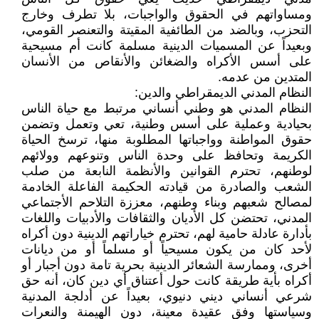
ومساواتهم في الحقوق والواجبات، بلا تطرف وخارج
التحزب، وبالضد من الطائفية المقيتة والتعنصر القومي،
وبعيداً عن المسميات الدينية مسلمة كانت أم مسيحية
على أسس الأكراه والضغائن والأنقاص من الأنسان
المتدين من عدمه.
النظام المدني الديمقراطي والدين:
النظام المدني هو وطني أنساني مرتبط مع حياة الناس
بحيادية وعملية على أسس وطنية، تعي وتعمل وتضمن
حقوق المواطنة وواجباتها المطلوبة منها، ترسخ الحياة
الكريمة وتحافظ على وحدة الناس وتنوعهم وولائهم
لوطنهم، تحترم القوانين والأنظمة النابعة من صلب
الشعب والصادرة من قيادته الحكيمة الفاعلة الخادمة
لمصالح شعبهم وبناء وطنهم، معززة التلاحم الأجتماعي
المدني، تحتضن كل الأديان والثقافات والأدبيات واللغات
بأدارة عادلة حامية لهم، تحترم خياراتهم الدينية دون أكراه
لأحد كان من يكون مسيحياً أو مسلماً أو من ديانات
أخرى، وممارسة الشعائر الدينية بحرية تامة دون أجبار أو
أكراه بأية طريقة كانت حول أعتناق أي دين كان، أنه حق
شرعي أنساني ديني دنيوي، بعيداً عن أدلجة المدنية
وسياستها وفق عقيدة معينة، دون الهيمنة والنعرات