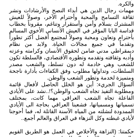
والكره.
مهمات رجال الدين هي أبداء النصح والأرشادات ونشر
ثقافة التسامح والمحبة وأحترام الآخر، وصولاً للعيش
المشترك بسلام وأمن وأستقرار وتناغم، مقروناً بخطاب
قداسة البابا المؤقر في العيش الأنساني الأخوي المسالم
بأحترام وتعاون ومحبة وصولاً لمجتمع أفضل أكثر تطوراً
وتقدماً في جميع مجالات الحياة. ولابد من نظام
ديمقراطي مدني ضامن لحقوق الأنسان وكرامته وعزته
وأدبه وثقافته وتقدمه وتطوره الأقتصادي، فالسلطة تكون
للشعب وهي خادمة له دون تسلط، والشعب مصدر
السلطات، وتداولها مطلوب وفق الكفاءات بأدارة ناجحة
ومتميزة لخدمة وتطور الشعب والوطن.
ألسؤال الجريء: أين هو الخلل الحاصل لأفعال قائمة
ومطلوبة التفيذ تجاه الشعب والوطن؟!..نشد على الأيادي
الفاعلة تجاه الشعب العراقي مهما كانت، بمختلف
تسمياتها ومسمياتها، فشعبنا العراقي بحاجة الى الأيادي
الممدودة لنشلته من المياه الآسنة القاتلة له، فما أحوجنا
لأيادي غبطته وكل النزهاء في العراق والعالم أجمع..
حكمتنا: (النزاهة والأخلاص في العمل هو الطريق القويم