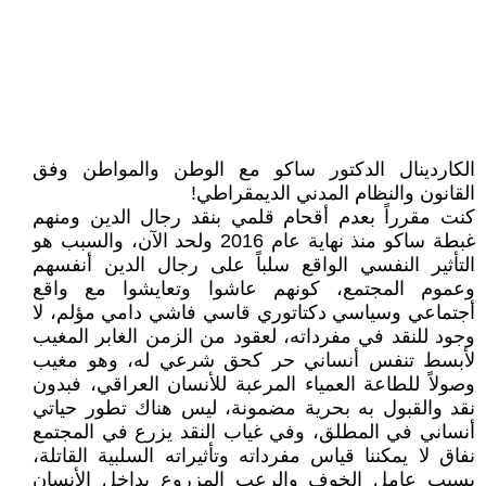
الكاردينال الدكتور ساكو مع الوطن والمواطن وفق
القانون والنظام المدني الديمقراطي!
كنت مقرراً بعدم أقحام قلمي بنقد رجال الدين ومنهم
غبطة ساكو منذ نهاية عام 2016 ولحد الآن، والسبب هو
التأثير النفسي الواقع سلباً على رجال الدين أنفسهم
وعموم المجتمع، كونهم عاشوا وتعايشوا مع واقع
أجتماعي وسياسي دكتاتوري قاسي فاشي دامي مؤلم، لا
وجود للنقد في مفرداته، لعقود من الزمن الغابر المغيب
لأبسط تنفس أنساني حر كحق شرعي له، وهو مغيب
وصولاً للطاعة العمياء المرعبة للأنسان العراقي، فبدون
نقد والقبول به بحرية مضمونة، ليس هناك تطور حياتي
أنساني في المطلق، وفي غياب النقد يزرع في المجتمع
نفاق لا يمكننا قياس مفرداته وتأثيراته السلبية القاتلة،
بسبب عامل الخوف والرعب المزروع بداخل الأنسان