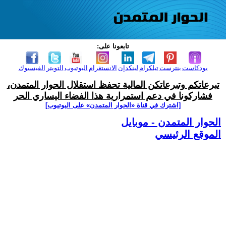
تابعونا على:
بودكاست
بنترست
تيلكرام
لينكدإن
الانستغرام
اليوتيوب
التويتر
الفيسبوك
تبرعاتكم وتبرعاتكن المالية تحفظ استقلال الحوار المتمدن،
فشاركونا في دعم استمرارية هذا الفضاء اليساري الحر
[اشترك في قناة ‫«الحوار المتمدن» على اليوتيوب]
الحوار المتمدن - موبايل
الموقع الرئيسي