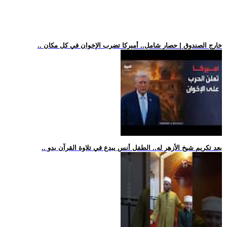
.. خارج الصندوق | حصار شامل.. أميركا تضرب الإخوان في كل مكان
.. بعد تكريم شيخ الأزهر له.. الطفل أنس يبدع في تلاوة القرآن بدو