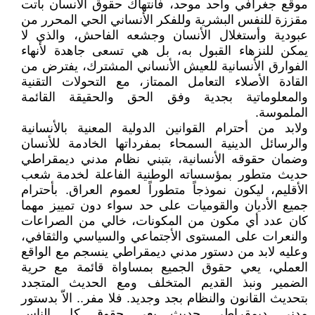
موقع جغرافي واحد موحد، فأنتهاك حقوق الأنسان باتت
مقززة للنفس البشرية وللفكر الأنساني الحي المحرر من
عبودية وأستغلال الأنسان وجشعه الفاحش، والذي لا
يمكن للنزهاء القبول به، بل هي تسعى جاهدة لأنهاء
الفوارق الأنسانية للعيش الأنساني المشترك، يفترض من
القادة الأصلاء التعامل الممتاز، مع التحولات التقنية
والمعلوماتية بجدية وفق الحق والحقيقة القائمة
الملموسة.
ولابد من أحترام القوانين الدولية المعنية بالأنسانية
والرسائل الدينية السمحاء بمفرداتها الخادمة للأنسان
وضمان حقوقه الأنسانية، بتبني نظام مدني ديمقراطي
حديث متطور بمؤسساته الوطنية الفاعلة لخدمة شعب
الأقليم، ليكون نموذجاً متطوراً لعموم العراق. بأحترام
جميع الأديان والقوميات على حد سواء دون تمييز مهما
كان عدد أي مكون من المكونات، خالي من الصراعات
والنعرات على المستوى الأجتماعي والسياسي والثقافي،
وعليه لابد من دستور مدني ديمقراطي ينسجم مع الواقع
العملي، يعي حقوق الجميع بمساواة قائمة مع حرية
الضمير ونبذ القديم المتخلف ومع الحديث المتجدد
بتحديث القانون والنظام بجد وجديد. فلا مفر.. الاّ بدستور
مدني ديمقراطي حديث يعي حقوق كل الناس