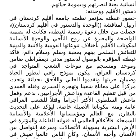
أنسانية بحتة لنصرتهم وديمومة حياتهم.
دستور الأقليم ووحدته:
حضور غبطته لمؤتمر نظمته جامعة أقليم كردستان في
أربيل لمناقشة ((الوحدة والدستور في أقليم كردستان))،
حصلت من خلال دعوة رسمية لغبطته، فكانت له بصمته
الواضحة والمعبرة عن روح التآخي والوحدة الأنسانية
لمكونات الأقليم بأختلاف تنوعاتها القومية والأثنية والدينية
للتعائش السلمي بينهم بمحبة وسلم وسلام دائم، فأكد
غبطته المؤقرة بالوصول لدستور مدني ديمقراطي ضامن
وموحد ومنسجم مع تنوعات الشعب المتواجد في
كردستان العراق، ليكون نموذج راقي لتطور الحياة
وضمان حريتها وتقدمها الحالي واللاحق بحدائة وتجدد،
مركزاً على معاناة شعبنا وتهجره القسري وقتله العمدي
من قبل تنظيم القاعدة وداعش الأجراميين، بدعم وفعل
ماعش السلطوي الأكثر أجراماً وقتلاً للشعب العراقي
عامة ومنه مكوناتنا الأصيلة خاصة، ليؤكد على التحديث
بالتقارن مع العالم ومؤسساتها الأعلامية والأنسانية
السمحاء، فالآعلام العالمي له قنواته الفاعلة والمؤثرة في
الأرض البشرية بسهولة الأتصالات وسرعة التواصل بين
الأنسان وأخيه الأنسان، وكأن الناس عالمياً تعيش في