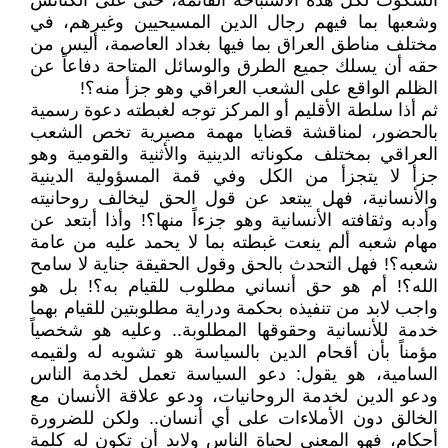
السكوت لكل هذه الأستباحة القائمة، حتى على الكنائس
وشعبها بما فيهم رجال الدين المسيحيين وغيرهم، في
مختلف مناطق العراق بما فيها بغداد العاصمة، أليس من
حقه أن يسلك جميع الطرق والوسائل المتاحة دفاعاً عن
الظلم الواقع على الشعب العراقي وهو جزأ منه؟!
ثم أذا سلطة الأقليم أو المركز توجه لغبطته دعوة رسمية
بالحضور، لمناقشة قضايا مهمة مصيرية تخص الشعب
العراقي بمختلف مكوناته الدينية والأثنية والقومية وهو
جزأ لا يتجزأ من الكل وفي قمة المسؤولية الدينية
والأنسانية، فهل يبتعد عن قول الحق ليخالف روحانيته
وأدبه وثقافته الأنسانية وهو جزءاً منها؟! وأذا أبتعد عن
مهام شعبه ألم ينعت غبطته بما لا يحمد عليه من عامة
شعبه؟! فهل التحدث بالحق وقول الحقيقة جناية لا سامح
الله؟! أم هو حق أنساني مطلوب للقيام به؟! بل هو
واجب لابد من تنفيذه بحكمة ودراية مطلوبتين للقيام بهما
خدمة للأنسانية وحقوقها المطلوبة.. وعليه هو شخصياً
مؤمناً بأن أقحام الدين بالسياسة هو تشويه له ولقيمه
السامية، هو يقول: دعو السياسة تعمل لخدمة الناس
ودعو الدين لخدمة الروحانيات، ودعو علاقة الأنسان مع
الخالق دون الأملاءات على أي أنسان.. ولكن للضرورة
أحكام، فهو المعني لحياة الناس ولابد أن تكون له كلمة