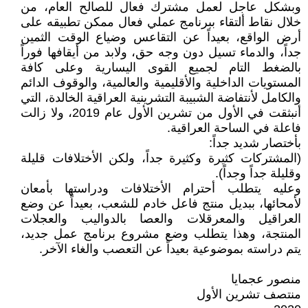
وبشكل عاجل لعمل مشترك فعال للصالح العام، من
خلال نقاط ألتقاء ببرنامج عملي فعال ممكن تطبيقه على
أرض الواقع، بعيداً عن التقاعس وضياع الوقت الثمين
جداً، والدماء تسيل دون وجه حق، ولابد من أيقافها فوراً
بالضغط التام لجميع القوى اليسارية وعلى كافة
المستويات الداخلية والأقليمية والعالمية، والوقوف الدائم
والكامل لأنتفاضة الشبيبة التشرينية العراقية الخالدة، التي
أنبثقت في الأول من تشرين الأول عام 2019، ولا زالت
فاعلة في الساحة العراقية.
بأختصار شديد جداً:
(المشتركات كثيرة وكثيرة جداً، ولكن الأختلافات قليلة
وقليلة جداً وجداً).
وعليه يتطلب أحترام الأختلافات ودراستها بأمعان
لأمحائها، ببديل منتج فاعل خادم للشعب، بعيداً عن وضع
العراقيل والمعرقلات والعصا بالدواليب والعجلات
المنتجة، وهذا يتطلب وضع مشروع برنامج عمل جديد،
يتم دراسته بموضوعية بعيداً عن التعصب والغاء الآخر.
منصور عجمايا
منتصف تشرين الأول