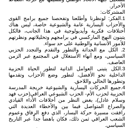
الأحرار.
المشتركات:
1.الفكر: لونظرنا وأطلعنا وتفحصنا جميع برامج القوى
والأحزاب اليسارية عامة والشيوعية خاصة، ليس هناك
أختلافات فكرية وأيديولوجية في هذا الجانب، فالكل
يتبنون النهج الماركسي في برامجهم وتحليلاتهم ونظرتهم
للأمور الأنسانية والوطنية على حد سواء.
2. الكل مع الحداثة والتطور والتقدم والتجدد الحزبي
السياسي، ومع أنهاء الأستغلال في المجتمع عبر الزمن
العاصف.
3.الكل يتبنى العوامل الذاتية لتطور الحياة الحزبية
الداخلية نحو الأفضل، لتطور وضع الأحزاب وتقدمها
وتطورها الحالي واللاحق.
4.جميع الحركات اليسارية والشيوعية خريجة المدرسة
الحزبية لحزب الأم- الحزب الشيوعي العراقي(حزب فهد
وسلام عادل)، بغض النظر من أخلافات الأداء القيادي
والصراع المتواصل فيما بين والأخطاء العديدة التي
رافقت مسيرة حركة اليسار، الذي دفع الرفاق وعموم
الشعب العراقي ثمن ذلك، فكان باهضاً جداً عبر التاريخ
السياسي.