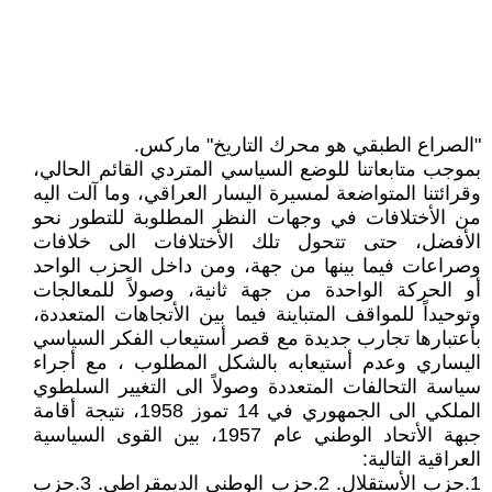
"الصراع الطبقي هو محرك التاريخ" ماركس.
بموجب متابعاتنا للوضع السياسي المتردي القائم الحالي،
وقرائتنا المتواضعة لمسيرة اليسار العراقي، وما آلت اليه
من الأختلافات في وجهات النظر المطلوبة للتطور نحو
الأفضل، حتى تتحول تلك الأختلافات الى خلافات
وصراعات فيما بينها من جهة، ومن داخل الحزب الواحد
أو الحركة الواحدة من جهة ثانية، وصولاً للمعالجات
وتوحيداً للمواقف المتباينة فيما بين الأتجاهات المتعددة،
بأعتبارها تجارب جديدة مع قصر أستيعاب الفكر السياسي
اليساري وعدم أستيعابه بالشكل المطلوب ، مع أجراء
سياسة التحالفات المتعددة وصولاً الى التغيير السلطوي
الملكي الى الجمهوري في 14 تموز 1958، نتيجة أقامة
جبهة الأتحاد الوطني عام 1957، بين القوى السياسية
العراقية التالية:
1.حزب الأستقلال. 2.حزب الوطني الديمقراطي. 3.حزب