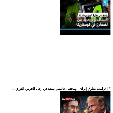
.. ترامب يطوق إيران.. ومجتبى خامنئي يستدعي رجل الحرس الثوري | #