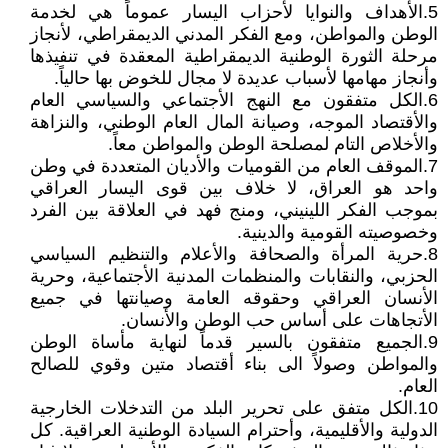
5.الأهداف والنوايا لأحزاب اليسار عموماً هي لخدمة
الوطن والمواطن، ومع الفكر المدني الديمقراطي، لأنجاز
مرحلة الثورة الوطنية الديمقراطية المعقدة في تنفيذها
وأنجاز مهامها لأسباب عديدة لا مجال للخوض بها حالياً.
6.الكل متفقون مع النهج الأجتماعي والسياسي العام
والأقتصاد الموجه، وصيانة المال العام الوطني، والنزاهة
والأخلاص التام لمصلحة الوطن والمواطن معاً.
7.الموقف العام من القوميات والأديان المتعددة في وطن
واحد هو العراق، لا خلاف بين قوى اليسار العراقي
بموجب الفكر اللينيني، ومنج فهد في العلاقة بين الفرد
وخصوصيته القومية والدينية.
8.حرية المرأة والصحافة والأعلام والتنظيم السياسي
الحزبي، والنقابات والمنظمات المدنية الأجتماعية، وحرية
الأنسان العراقي وحقوقه العامة وصيانتها في جميع
الأتجاهات على أساس حب الوطن والأنسان.
9.الجميع متفقون بالسير قدماً لنهاية مأساة الوطن
والمواطن وصولاً الى بناء أقتصاد متين وقوي للصالح
العام.
10.الكل متفق على تحرير البلد من التدخلات الخارجية
الدولية والأقليمية، وأحترام السيادة الوطنية العراقية. كل