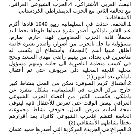
البعث العربي الأشتراكي. 4.الحزب الشيوعي العراقي.
مع تحالفه الثاني مع الحزب الديمقراطي الكردستاني.
الأنشقاقات:
1.النجمة: حدثت في السليمانية ربيع 1949 قادها أكرم
عبد القادر ياملكي، أصدر نشرة سماها طوطة بخط اليد
محملاً قادة الحزب المعدومين فهد، حازم، صارم،
مسؤولية ما حل بالحزب من أضرار، وأصدر نشرة خاصة
أطلق عليها أسم (النجمة)، وأستطاع أن يكسب له
مناصرين في بغداد، من بينهم راضي مهدي السعيد ونجح
في كسب منظمة الناصرية الى جانبه ومنهم مسؤول
محلية اللجنة المحلية دلّي مريوش، حتى تم أعتقال
ياملكي بعد أشهر.(1).
2.أنشقاق كريم الصوفي: تمكن من العمل بنشاط كبير
خارج مركز الحزب في السليمانية، بشكل منفرد عن
ياملكي، فكسب الكثير من أعضاء الحزب الشيوعي
العراقي لبعض الوقت حتى تعرض للأعتقال ثانية ليتوفى
نتيجة أصابته بمرض السل، فتوقف نشاط مجموعته
الخاصة لتنظم اتلحزب الشيوعي كأفراد بعد أقرارهم
بخطأ نشاطهم الأنشقاقي.(2).
3.الصراع:هي الجريدة المركزية التي أصدرها حميد عثمان