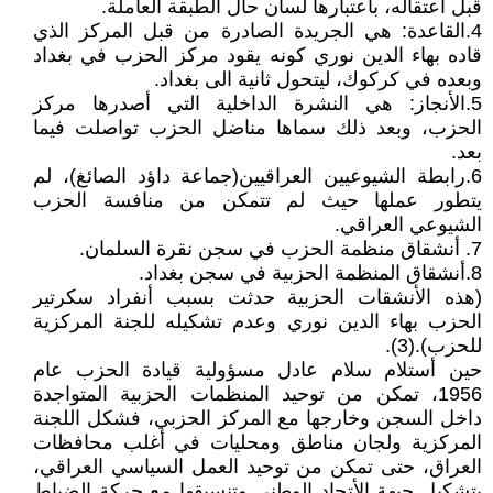
قبل أعتقاله، بأعتبارها لسان حال الطبقة العاملة.
4.القاعدة: هي الجريدة الصادرة من قبل المركز الذي
قاده بهاء الدين نوري كونه يقود مركز الحزب في بغداد
وبعده في كركوك، ليتحول ثانية الى بغداد.
5.الأنجاز: هي النشرة الداخلية التي أصدرها مركز
الحزب، وبعد ذلك سماها مناضل الحزب تواصلت فيما
بعد.
6.رابطة الشيوعيين العراقيين(جماعة داؤد الصائغ)، لم
يتطور عملها حيث لم تتمكن من منافسة الحزب
الشيوعي العراقي.
7. أنشقاق منظمة الحزب في سجن نقرة السلمان.
8.أنشقاق المنظمة الحزبية في سجن بغداد.
(هذه الأنشقات الحزبية حدثت بسبب أنفراد سكرتير
الحزب بهاء الدين نوري وعدم تشكيله للجنة المركزية
للحزب).(3).
حين أستلام سلام عادل مسؤولية قيادة الحزب عام
1956، تمكن من توحيد المنظمات الحزبية المتواجدة
داخل السجن وخارجها مع المركز الحزبي، فشكل اللجنة
المركزية ولجان مناطق ومحليات في أغلب محافظات
العراق، حتى تمكن من توحيد العمل السياسي العراقي،
بتشكيل جبهة الأتحاد الوطني وتنسيقها مع حركة الضباط