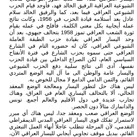
الشيوعية العراقية الرفيق الخالد فهد، فأوجد قيام الحزب
الشيوعي العراقي فيما بعد، كما والرفيق الخالد سلام
عادل بعد أستلامه قيادة الحزب في 1956، وكانت نتائج
عمله أيجابية بكل معنى الكلمة، فأفلح في عمله بقيام
ثورة الشعب العراقي تموز 1958 بتحالف جبهوي، بعد أن
وحد اليسار العراقي بقيادة حزب الطبقة العاملة
الشيوعي العراقي، كان له حضوره التام في الشارع
العراقي حتى سموه بحزب الشارع في فترة الأنفتاح
السياسي العام، لكن الصراع الداخلي بين قيادة الحزب
نفسها، أدى الى نتائج سلبية دفع الحزب الشيوعي
واليسار عامة والوطن الى ما آل اليه الوضع المتردي
القائم، والثمن الدامي الدامع لا مجال للخوض به.
ليس هناك حل لتطور اليسار ومعالجة الوضع المعقد
الحالي، ألا بالتحالف اليساري العام في العراق، وهناك
تجارب عديدة في دول الأقليم والعالم أجمع. تونس
والدانمارك مثالاً دون الحصر.
الوضع العراقي صعب ومعقد جدا، ليس هناك أي مبرر
لاستمرار تفكك قوى اليسار العراقي المدني الديمقراطي
التقدمي، لأن المرحلة تتطلب عاجلاً أنهاء العمل التبعثري
القائم، ببديل موقف تجاوبي أيجابي لليسار العراقي الآن،