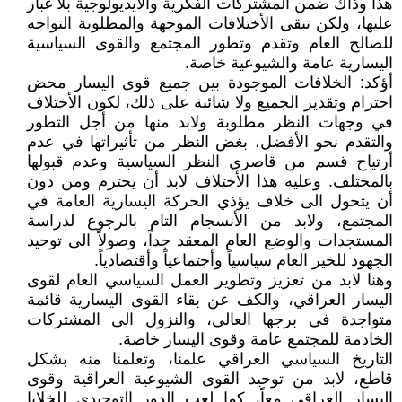
هذا وذاك ضمن المشتركات الفكرية والأيديولوجية بلا غبار
عليها، ولكن تبقى الأختلافات الموجهة والمطلوبة التواجه
للصالح العام وتقدم وتطور المجتمع والقوى السياسية
اليسارية عامة والشيوعية خاصة.
أؤكد: الخلافات الموجودة بين جميع قوى اليسار محض
احترام وتقدير الجميع ولا شائبة على ذلك، لكون الأختلاف
في وجهات النظر مطلوبة ولابد منها من أجل التطور
والتقدم نحو الأفضل، بغض النظر من تأثيراتها في عدم
أرتياح قسم من قاصري النظر السياسية وعدم قبولها
بالمختلف. وعليه هذا الأختلاف لابد أن يحترم ومن دون
أن يتحول الى خلاف يؤذي الحركة اليسارية العامة في
المجتمع، ولابد من الأنسجام التام بالرجوع لدراسة
المستجدات والوضع العام المعقد جداً، وصولاً الى توحيد
الجهود للخير العام سياسياً وأجتماعياً وأقتصادياً.
وهنا لابد من تعزيز وتطوير العمل السياسي العام لقوى
اليسار العراقي، والكف عن بقاء القوى اليسارية قائمة
متواجدة في برجها العالي، والنزول الى المشتركات
الخادمة للمجتمع عامة وقوى اليسار خاصة.
التاريخ السياسي العراقي علمنا، وتعلمنا منه بشكل
قاطع، لابد من توحيد القوى الشيوعية العراقية وقوى
اليسار العراقي معاً، كما لعب الدور التوحيدي للخلايا