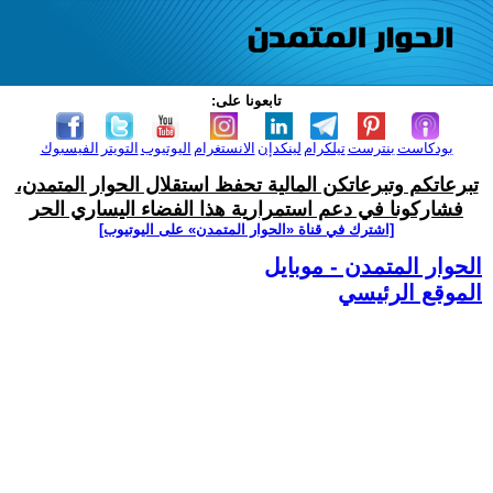
تابعونا على:
بودكاست
بنترست
تيلكرام
لينكدإن
الانستغرام
اليوتيوب
التويتر
الفيسبوك
تبرعاتكم وتبرعاتكن المالية تحفظ استقلال الحوار المتمدن،
فشاركونا في دعم استمرارية هذا الفضاء اليساري الحر
[اشترك في قناة ‫«الحوار المتمدن» على اليوتيوب]
الحوار المتمدن - موبايل
الموقع الرئيسي