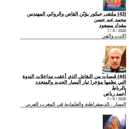
(43) ملتقى جيكور يؤبّن القاص والروائي المهندس
محمد عبد حسن
مقداد مسعود
2026 / 8 / 7
الادب والفن
(44) قبسات من النقاش الذي أعقب مداخلات الندوة
التي نظمها مؤخرا تيار اليسار الجديد والمتجدد
بالرباط
أحمد رباص
2026 / 8 / 7
اليسار , الديمقراطية والعلمانية في المغرب العربي