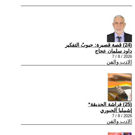
(24) قصة قصيرة: جيوبُ التفكير
داود سلمان عجاج
2026 / 8 / 7
الادب والفن
(25) فراشة الحديقة*
إشبيليا الجبوري
2026 / 8 / 7
الادب والفن