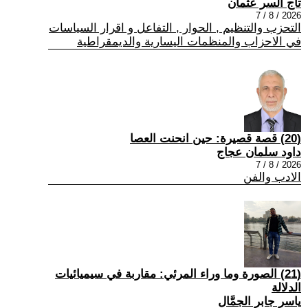
تاج السر عثمان
2026 / 8 / 7
التحزب والتنظيم , الحوار , التفاعل و اقرار السياسات
في الاحزاب والمنظمات اليسارية والديمقراطية
(20) قصة قصيرة: حين انحنت العصا
داود سلمان عجاج
2026 / 8 / 7
الادب والفن
(21) الصورة وما وراء المرئي: مقاربة في سيميائيات
الدلالة
ياسر جابر الجمَّال