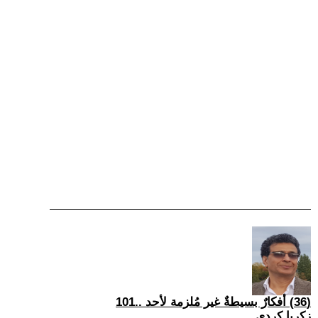
(36) أفكارٌ بسيطةٌ غير مُلزمة لأحد ..101
زكريا كردي