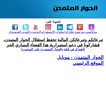
تابعونا على:
بودكاست
بنترست
تيلكرام
لينكدإن
الانستغرام
اليوتيوب
التويتر
الفيسبوك
تبرعاتكم وتبرعاتكن المالية تحفظ استقلال الحوار المتمدن،
فشاركونا في دعم استمرارية هذا الفضاء اليساري الحر
[اشترك في قناة ‫«الحوار المتمدن» على اليوتيوب]
الحوار المتمدن - موبايل
الموقع الرئيسي