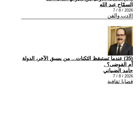
السمّاح عبد الله
2026 / 8 / 7
الادب والفن
(35) عندما تستيقظ الثكنات... من يسبق الآخر، الدولة
أم الفوضى؟ .
حامد الضبياني
2026 / 8 / 7
قضايا ثقافية