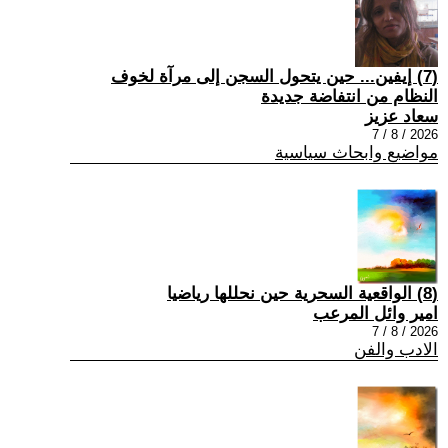
(7) إيفين... حين يتحول السجن إلى مرآة لخوف
النظام من انتفاضة جديدة
سعاد عزيز
2026 / 8 / 7
مواضيع وابحاث سياسية
(8) الواقعية السحرية حين نحللها رياضيا
امير وائل المرعب
2026 / 8 / 7
الادب والفن