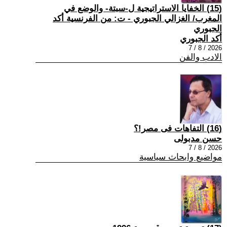
(15) الخفايا الاستراتيجية ل-سبتة- والوضع في
المغرب/ الغزالي الجبوري - ت: من الفرنسية أكد
الجبوري
أكد الجبوري
2026 / 8 / 7
الادب والفن
(16) التفاهات فى مصر!؟
حسن مدبولى
2026 / 8 / 7
مواضيع وابحاث سياسية