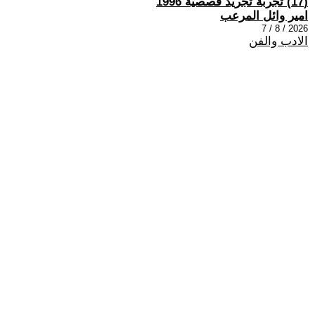
(17) تجربة تجريد قصصية 1996
امير وائل المرعب
2026 / 8 / 7
الادب والفن