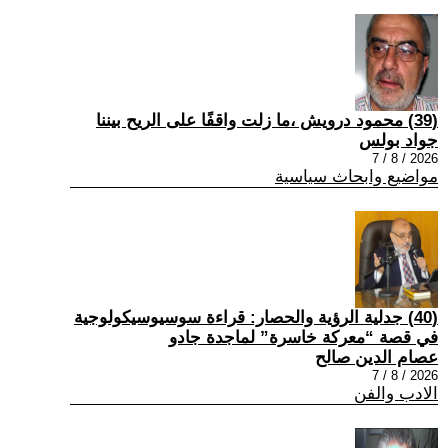
(39) محمود درويش ،ما زلت واقفًا على الريح بيننا
جواد بولس
2026 / 8 / 7
مواضيع وابحاث سياسية
(40) جدلية الرؤية والحصار: قراءة سوسيوسيكولوجية
في قصة “معركة خاسرة” لماجدة جادو
عصام الدين صالح
2026 / 8 / 7
الادب والفن