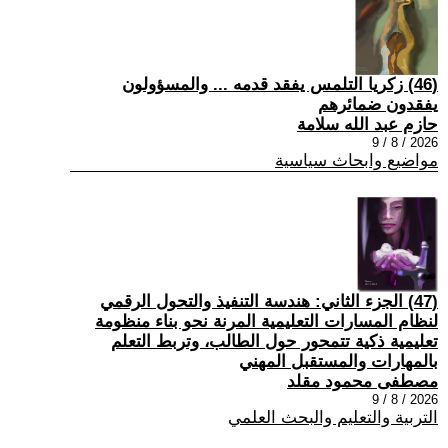
(46) زكريا التلمس يفقد قدمه ... والمسؤولون
يفقدون ضمائرهم
حازم عبد الله سلامة
2026 / 8 / 9
مواضيع وابحاث سياسية
(47) الجزء الثاني: هندسة التنفيذ والتحول الرقمي
لنظام المسارات التعليمية المرنة نحو بناء منظومة
تعليمية ذكية تتمحور حول الطالب، وتربط التعلم
بالمهارات والمستقبل المهني
مصطفى محمود مقلد
2026 / 8 / 9
التربية والتعليم والبحث العلمي