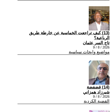
(13) كيف تراجعت الخماسية عن خارطة طريق
الرباعية؟
تاج السر عثمان
2026 / 8 / 9
مواضيع وابحاث سياسية
(14) فضفضة
شيرزاد همزاني
2026 / 8 / 9
القضية الكردية