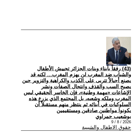
(43) رفقاً بأبناء وبنات الجزائر تجييش الأطفال
والشباب ضد المغرب لن يهزم المغرب… لكنه قد
يصنع أجيالاً تتربى على الكذب والكراهية والتزوير حين
يصبح السب والقذف وانتحال الصفات ونشر
الإشاعات «مهمة وطنية»، فإن الخاسر الحقيقي ليس
المغرب وملكه وشعبه، بل المجتمع الذي يزرع هذه
السلوكيات في أبنائه ثم ينتظر منهم مستقبلاً أن
يكونوا مواطنين صادقين ومستقيمين
بوشعيب حمراوي
2026 / 8 / 9
حقوق الاطفال والشبيبة