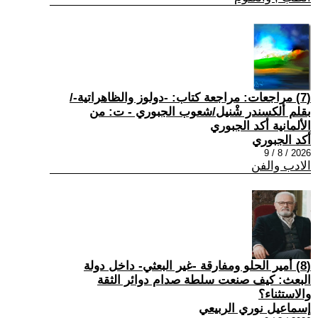
(7) مراجعات: مراجعة كتاب: -دولوز والظاهراتية-/
بقلم ألكسندر شْنيل/شعوب الجبوري - ت: من
الألمانية أكد الجبوري
أكد الجبوري
2026 / 8 / 9
الادب والفن
(8) أمير الحلو ومفارقة -غير البعثي- داخل دولة
البعث: كيف صنعت سلطة صدام دوائر الثقة
والاستثناء؟
إسماعيل نوري الربيعي