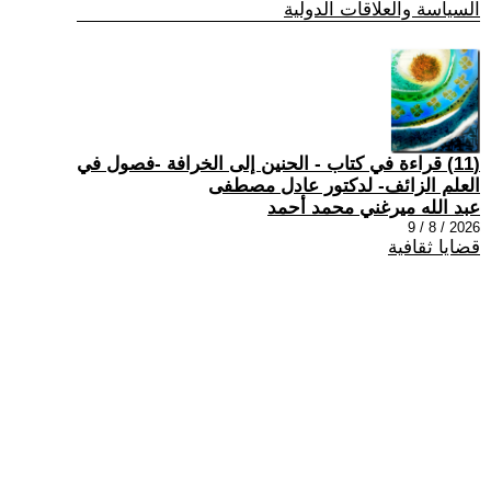
السياسة والعلاقات الدولية
(11) قراءة في كتاب - الحنين إلى الخرافة -فصول في
العلم الزائف- لدكتور عادل مصطفى
عبد الله ميرغني محمد أحمد
2026 / 8 / 9
قضايا ثقافية