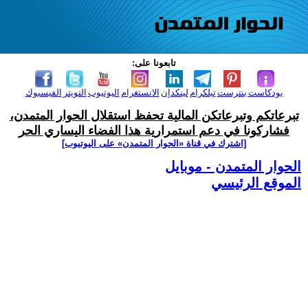
تابعونا على:
بودكاست
بنترست
تيلكرام
لينكدإن
الانستغرام
اليوتيوب
التويتر
الفيسبوك
تبرعاتكم وتبرعاتكن المالية تحفظ استقلال الحوار المتمدن،
فشاركونا في دعم استمرارية هذا الفضاء اليساري الحر
[اشترك في قناة ‫«الحوار المتمدن» على اليوتيوب]
الحوار المتمدن - موبايل
الموقع الرئيسي