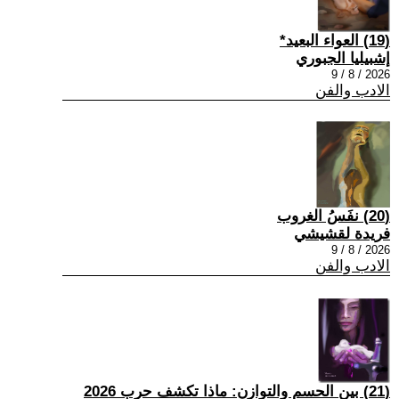
(19) العواء البعيد*
إشبيليا الجبوري
2026 / 8 / 9
الادب والفن
(20) نفَسُ الغروب
فريدة لقشيشي
2026 / 8 / 9
الادب والفن
(21) بين الحسم والتوازن: ماذا تكشف حرب 2026