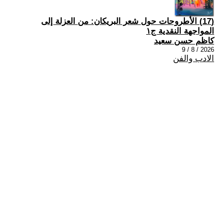
(17) الأطروحات حول شعر البريكان: من العزلة إلى
المواجهة النقدية ج١
كاظم حسن سعيد
2026 / 8 / 9
الادب والفن