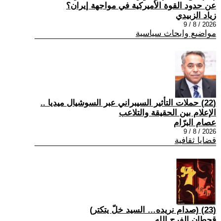
عن حدود القوة الأميركية في مواجهة إيران؟
زياد الزبيدي
2026 / 8 / 9
مواضيع وابحاث سياسية
(22) حملات التأثير السيبراني عبر السوشيال ميديا ..
الإعلام بين الحقيقة والتلاعب
عصام البرّام
2026 / 8 / 9
قضايا ثقافية
(23) (صدام نريده… السيد خلّ يتكتر)
قحطان الفرج الله