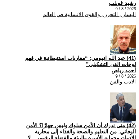
رشيد غويلب
2026 / 8 / 9
اليسار , التحرر , والقوى الانسانية في العالم
(41) عبد الله اتهومي: “مقاربات استتبطانية في فهم
لوحات الفن التشكيلي”
أحمد رباص
2026 / 8 / 9
الادب والفن
(42) متى ندرك أن الأمن سلوك وليس جهازًا؟ الأمن
الوقائي: من التعليم والصحة والغذاء إلى محاربة
الإدمان وحماية الأسرة والبيئة والفضاء الرقمي… لا