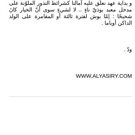
و بداية عهد نعلّق عليه آمالنا كشرائط النذور الملوّنة على
مدخل معبد بوذيّ ناءٍ .. لا لشيءٍ سوى أنّ الخيار كانَ
شحيحًا : إمّا بوش لفترة ثالثة أو المقامرة على الولد
الداكن أوباما .
ودّ .
WWW.ALYASIRY.COM