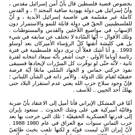
بخصوص قضية فلسطين قال بأنّ أمن إسرائيل مقدس ،
وأنّ إسرائيل هي دولة يهودية صافية المحتد !! ، و القدس
كاملة غير مقسّمة هي عاصمة إسرائيل الأبدية ، و أنّ
للفلسطينيين الحقّ في دولة قابلة للنمو والاستمرار دون
الإسهاب في مواضيع اللاّجئين والقدس والمستوطنات .
وتلك الأقوال – أيّها السّادة لا تختلف عن سابقه في شيء
بل هي كليشة أتقنها كلّ الرؤساء الأميركان بعد أوسلو
1993 . و أنا أشك فعلاً أن نرى دولة فلسطينية في فترة
رئاسة أوباما الأولى - حيث أشعر بأنّه سيعاد انتخابه لفترة
ثانية - لأنّه حتّى لو توفّرت كل المبرّرات لإيجادها فسيبقى
نفوذ حركتي حماس و الجهاد السّلبي مانعًا أيّة فرصة
حقيقيّة لقيام تلك الدولة . والأمر ذاته في الشأن اللبناني ؛
فإنّ وجود سلاح حزب الله يعني عدم استقرار البلاد حتى
يهلكَ أحد الحيين .. للأسف .
أمّا في المشكل الإيراني فأنا أميل إلى الاعتقاد بأنّ ضربة
وقائيّة أميركية هي على وشك الحدوث .. ستعود بإيران
إلى قدرتها العسكرية الحقيقيّة ؛ تلك التي خرجت بها بعد
حرب الثماني سنوات مع العراق في عام 1980 1988 .
لأنّ إيران الآن ليست قويّة و لكنها تلعب بخبث طائفيّ