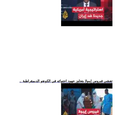
.. تفشي فيروس إيبولا يتجاوز جهود احتوائه في الكونغو الديمقراطية