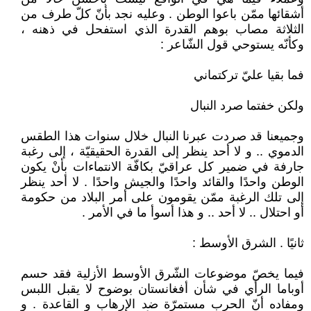
أشقائها ممّن باعوا الوطن . وعليه نجد بأنّ كلّ طرف من
الثلاثة مصاب بوهم القدرة الذي استفحل في ذهنه ،
وكأنّه يستوحي قول الشّاعر :
فما بقيا عليّ تركتماني
ولكن خفتما صرد النبال
وجميعنا قد صردت عبرنا النبال خلال سنوات هذا الطقس
الدموي .. و لا أحد ينظر إلى القدرة الحقيقيّة ، إلى رغبة
جارفة في ضمير كل عراقيّ بكافّة الانتماءات بأنْ يكون
الوطن واحدًا والقائد واحدًا والجيش واحدًا . لا أحد ينظر
إلى تلك الرغبة ممّن يقومون على أمر البلاد من حكومة
أو احتلال .. لا أحد .. و هذا أسوأ ما في الأمر .
ثانيًا . الشرق الأوسط :
فيما يخصّ موضوعات الشّرق الأوسط الأزلية فقد حسم
أوباما الرأي في شأن أفغانستان بوضوح لا يقبل اللبس
ومفاده أنّ الحرب مستمرّة ضد الإرهاب و القاعدة . و