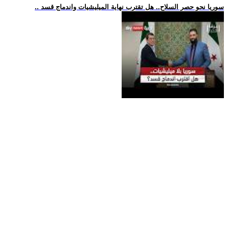
.. سوريا نحو حصر السلاح.. هل تقترب نهاية الميليشيات واندماج قسد