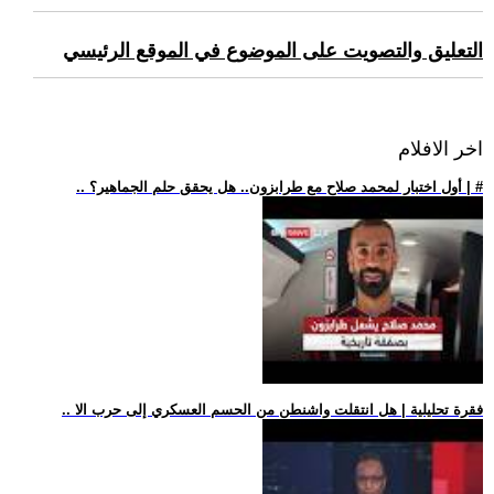
التعليق والتصويت على الموضوع في الموقع الرئيسي
اخر الافلام
.. أول اختبار لمحمد صلاح مع طرابزون.. هل يحقق حلم الجماهير؟ | #
.. فقرة تحليلية | هل انتقلت واشنطن من الحسم العسكري إلى حرب الا