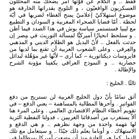
فقط .. و الكلام عن قوّتها أمر يضحك منه المحلّلون
العسكريون الواقعيّون ، و التلويح بقدراتها الخارقة هو
موضوع استهلاكيّ إعلاميّ يمنح الغطاء لضربها في أيّة
لحظة . أمّا قضايا الصحراء المغربية و السودان و التطبيع
مع ليبيا فستستمر سياسة بوش في هذا الصدد فيما أظن
. و سنلحظ انحيازًا أميركيًّا لمسألة التوريث في مِصر إن
حدثت بالفعل .. لأنّ البديل هو الظلام الديني و المذهبي
والعِرقي . وعلى الشعوب العربية أن تقنع بما لديها من
فايروسات ديكتاتورية – كما أرى – لأنّها غير مؤهّلة لبدائل
حضارية .. و النموذج العراقي يكفينا مؤونة الشرح
والإطالة .
ثالثًا . الخليج :
أثق تمامًا بأنّ دول الخليج العربية لن تستريح من دفع
الفواتير . وآخرها المطالبة بالمساهمة – يعني الدفع – في
تقويم أخطاء النظام الاقتصادي العالمي . وعلى المرء هنا
ألاّ يستغرب من أصدقائنا الغربيين ، فدولنا النفطية الثرية
لها مَهمة واحدة من وجهة نظرهم .. و هي الدفع و
الاستهلاك . و أوباما يعلم ذلك جيّدًا .. و سيتعامل مع تلك
الدول كما هي العادة منذ أن وضعت أميركا بسطالها في