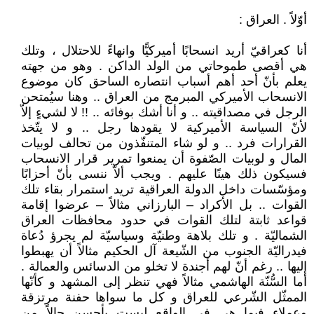
أوّلاً . العراق :
أنا كعراقيّ أريد انسحابًا أميركيًّا وانهاءً للاحتلال ، وتلك
هي أقصى طموحاتي من الولد الداكن . وهو من جهته
يعلم بأنّ أحد أهم أسباب انتصاره الساحق كان موضوع
الانسحاب الأميركي المبرمج من العراق .. وهنا سيُمتحن
الرجل في مصداقيته .. و أنا أشك بوفائه .. !! لا لشيءٍ إلاّ
لأنّ السياسة الأميركية لا يقودها رجل .. و لا يتّخذ
القرارات فرد .. و لو شاء المتنفّذون من تحالف لوبيات
المال و لوبيات الصّفوة أن يمنعوا تمرير قرار الانسحاب
فسيكون ذلك هينًا عليهم . ويجب ألاّ ننسى بأنّ أحزابًا
ومؤسّسات داخل الدولة العراقية تريد استمرار بقاء تلك
القوات .. بل الأكراد – البارزاني مثالاً – عرضوا إقامة
قواعد ثابتة لتلك القوات في حدود محافظات العراق
الشماليّة . و تلك بلاهة وطنيّة وسياسيّة لم يجرؤ دُعاة
فيدراليّة الجنوب من الشّيعة آل الحكيم مثالاً أن يهبطوا
إليها .. رغم أنّ لهم أجندة لا تخلو من الدسائس والعمالة .
أما السُّنّة الهاشمي مثالاً فهي تنظر إلى المشهد و كأنّها
الممثّل الشّرعي للعراق و كل ما سواها حفنة مرتزقة
وعملاء فيما هي في الواقع ليست بأحسن حالاً من