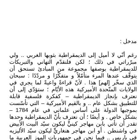
مدخل :
رغم أنّي لا أميل إلى الديمقراطية بثوبها الغربي .. ولي
مبرّراتي في ذلك ؛ لكن فلنقدّم التهاني والتبريكات
للديمقراطية بوصفها مجموعة من المبادئ تستحق أن
يتوقّف عندها المرء متأمّلاً و متفكّرًا و مردّدًا : سبحان
الذي سخّر [لهم] هذا . لأنّ قراءةً واعيةً لما يجري في
الولايات المتّحدة الأميركية هذه الأيّام ؛ ستؤدّي إلى أن
نعترف بإنجاز الديمقراطية – كفكرة فلسفية قابلة
للتطبيق بشكل عام .. و بالقيم الأميركية – التي تأسّست
بموجبها الدولة على أساس علماني في عام 1784 –
بشكل خاص . و أيضًا ؛ أن نعترف بأنّ الديمقراطية وحدها
تقدر أن تأتي بابن مهاجر كينيٍّ ليكون سيّد البيت الأبيض
في واشنطن . أو ابن مهاجر هنغاريٍّ ليكون سيّد الأليزيه
في باريس .. فيما نحن في جمهوريات الموز العربية ما