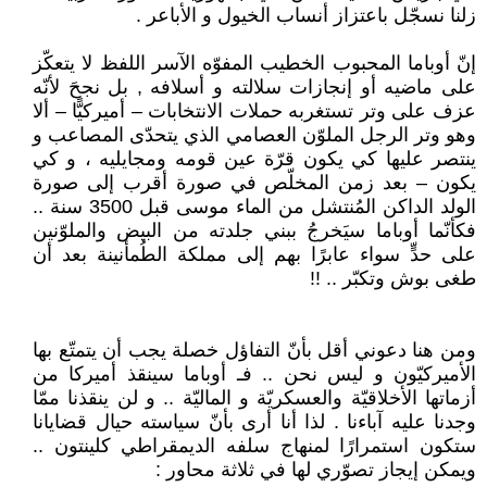
زلنا نسجّل باعتزاز أنساب الخيول و الأباعر .
إنّ أوباما المحبوب الخطيب المفوّه الآسر اللفظ لا يتعكّز
على ماضيه أو إنجازات سلالته و أسلافه , بل نجحَ لأنّه
عزف على وتر تستغربه حملات الانتخابات – أميركيًّا – ألا
وهو وتر الرجل الملوّن العصامي الذي يتحدّى المصاعب و
ينتصر عليها كي يكون قرّة عين قومه ومجايليه ، و كي
يكون – بعد زمن المخلّص في صورة أقرب إلى صورة
الولد الداكن المُنتشل من الماء موسى قبل 3500 سنة ..
فكأنّما أوباما سيَخرجُ ببني جلدته من البيض والملوّنين
على حدٍّ سواء عابرًا بهم إلى مملكة الطُمأنينة بعد أن
طغى بوش وتكبّر .. !!
ومن هنا دعوني أقل بأنّ التفاؤل خصلة يجب أن يتمتّع بها
الأميركيّون و ليس نحن .. فـ أوباما سينقذ أميركا من
أزماتها الأخلاقيّة والعسكريّة و الماليّة .. و لن ينقذنا ممّا
وجدنا عليه آباءنا . لذا أنا أرى بأنّ سياسته حيال قضايانا
ستكون استمرارًا لمنهاج سلفه الديمقراطي كلينتون ..
ويمكن إيجاز تصوّري لها في ثلاثة محاور :