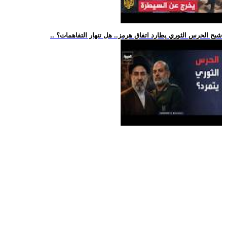
.. شبح الحرس الثوري يطارد اتفاق هرمز.. هل تنهار التفاهمات؟