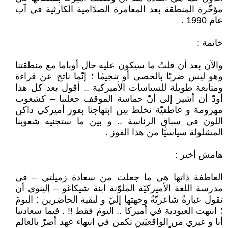
مؤخّرة المنطقة بعد المغامرة الصدّامية الكارثية في آب
عام 1990 .
خاتمة :
والآن بعد أن قلتُ ما سيكون عليه حال أوباما مع منطقتنا
وهو ليس ضربًا بالحصى أو تنجيمًا ؛ إنّما ناتج عن قراءة
ومتابعة طويلة للسياسات الأميركية .. أقول بعد كل هذا
أودّ أن أشير إلى أنّ حماسة الموقف جعلتنا – كشعوب
مهزومة و عاطفيّة نخلط بين ابتهاجنا بفوز أميركي داكن
اللون في سباق الرئاسة .. و بين ما ستجنيه شعوبنا
المشلولة سياسيًّا من هذا الفوز .
هامش أخير :
العاطفة ذاتها هي ما جعلت من سعادة زميلتي – في
مدرسة اللغة الأميركيّة الملوّنة ابنة شيكاغو – إلينوي أن
تقول عبارةً شاعريّةً وجهتها إليّ و لبقية الحاضرين : اليومَ
؛ انتهت العبودية في أميركا .. اليومَ فقط !! . فيما سعادتنا
أنا و غيري من الواقعيّين تكمن في انتهاء عهد أضرّ بالعالم