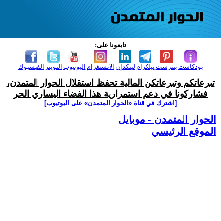
تابعونا على:
بودكاست
بنترست
تيلكرام
لينكدإن
الانستغرام
اليوتيوب
التويتر
الفيسبوك
تبرعاتكم وتبرعاتكن المالية تحفظ استقلال الحوار المتمدن،
فشاركونا في دعم استمرارية هذا الفضاء اليساري الحر
[اشترك في قناة ‫«الحوار المتمدن» على اليوتيوب]
الحوار المتمدن - موبايل
الموقع الرئيسي