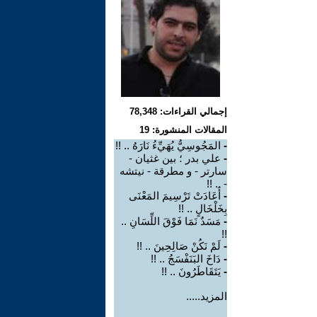
إجمالي القراءات: 78,348
المقالات المنشورة: 19
-
المَجُوسِيُّ يُهَيِّءُ نَارَهُ .. !!
-
علي بدر ؛ بين غثيان -
سارتر - و مطرقة - نيتشه
- .. !!
-
أَعَادَتْ تَرْسِيمَ المَعْنَى
بِخَلْخَالٍ .. !!
-
مَسَدٌ نَمَا فَوْقَ اللِّسَانِ ..
!!
-
لَمْ نَكُنْ صَالِحِينَ .. !!
-
دَاخَ البَنَفْسَجُ .. !!
-
يَتَقَاطَرُونَ .. !!
المزيد.....