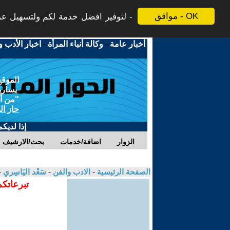
موافق - OK
لتوفير افضل خدمة لكم ولتسهيل عملي
أخبار عامة
-
وكالة أنباء المرأة
-
اخبار الأدب و
الموقع
يسارية
"من أج
حاز ال
إذا لديك
الزوار
اضافة/خدمات
بحث/الارشيف
الصفحة الرئيسية
-
الادب والفن
-
سَعْد اليَاسِري
-
تبرعاتكم