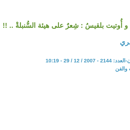
و أُوتيت بلقيسُ : شِعرٌ على هيئة السُّنبلةْ .. !!
ِري
20 / 12 / 29 - 10:19
 والفن