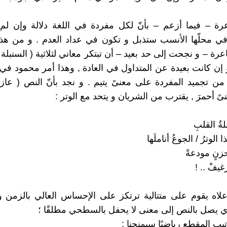
رة – فيما أزعم – بأنّ لكل مفردة في اللغة دلالة وإن لم
في محلّها الأنسب ستذبل و تكون في عداد العدم . و من هذ
رة – و نجحت إلى حد بعيد – أن تبتكر معاني لثلاثية ( السنبلة 
 إن كانت بعيدة عن المتداول في العادة , وهذا أمر محمود في ر
ن تجميد المفردة على معنىً يتيم . و نجد بأنّ النص ( عازف
ىً أحمرَ , يقترب من الشريان و يتحد مع الوتر :
ةُ القلبِ
الوترُ / الجوعُ أناملَها
زنٍ مودعةً
غيفْ .. !
لاه يقوم على متتالية ترتكز على الإحساس العالي بالزمن 
ي يصل بالنص إلى معنى لا يحفل بالسطحي مطلقًا ؛
يب المقطع رياضيًا سيمنحنا :