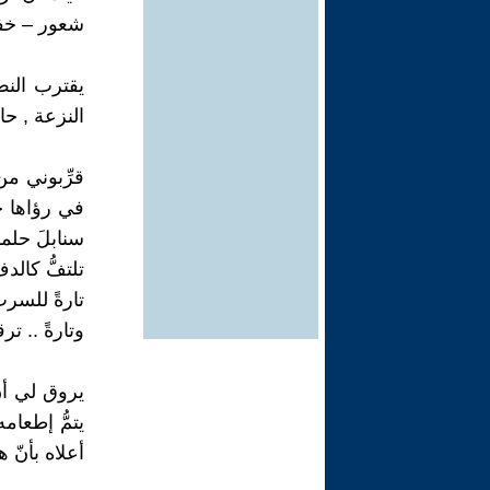
شعور – خفق
يقترب النص
النزعة , حاد
قرِّبوني من 
في رؤاها حي
سنابلَ حلمه
تلتفُّ كالدف
تارةً للسرب
وتارةً .. تر
يروق لي أن
يتمُّ إطعا
أعلاه بأنّ