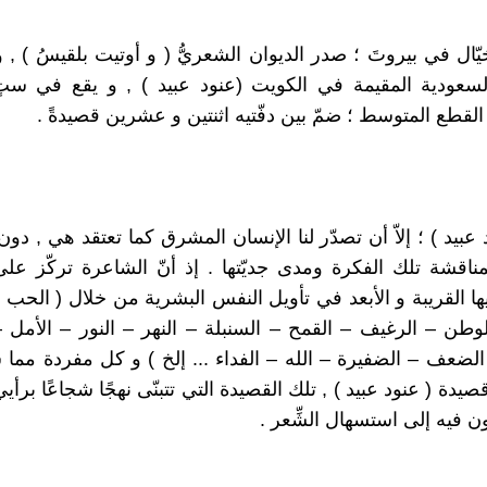
ّال في بيروتَ ؛ صدر الديوان الشعريُّ ( و أوتيت بلقيسُ ) , و
لسعودية المقيمة في الكويت (عنود عبيد ) , و يقع في ست
لقطع المتوسط ؛ ضمّ بين دفّتيه اثنتين و عشرين قصيدةً .
 عبيد ) ؛ إلاّ أن تصدّر لنا الإنسان المشرق كما تعتقد هي , دون
ناقشة تلك الفكرة ومدى جديّتها . إذ أنّ الشاعرة تركّز ع
ها القريبة و الأبعد في تأويل النفس البشرية من خلال ( الحب 
وطن – الرغيف – القمح – السنبلة – النهر – النور – الأمل 
لضعف – الضفيرة – الله – الفداء ... إلخ ) و كل مفردة مما
صيدة ( عنود عبيد ) , تلك القصيدة التي تتبنّى نهجًا شجاعًا بر
ون فيه إلى استسهال الشِّعر .