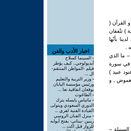
و القرآن (
 ) تتّفقان
ينا بأنّها
 .
اخبار الأدب والفن
– ما الذي
-
السينما كسلاح
أيديولوجي.. كيف يؤطر
ن في سورة
فيلم -المواطن المنتقم-
 عنود عبيد )
ال ...
-
وزير التربية والتعليم
لغموض , و
ورئيس مؤسسة اليابان
يوقعان اتفاقية تعا ...
-
الطاغوت
-
ماتياس يايسله يترك
الدوري السعودي ويتولى
القيادة الفنية لفري ...
-
منزل الفنان الروسي
ريبين -بيناتي- يفتح أبوابه
للزوار قبل اكت ...
السنبلة –