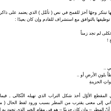
ا تبتكر وجهًا آخرَ للقمح في نص ( تأمَّل ) الذي يعتمد على ذا
توظيفها بالتوافق مع استشراف للقادم وإن كان بعيدًا :
ثكلى لم تجد زمناً
 !
ي ..
اً بلونِ الأرضِ أو ..
اتِ الحزينةِ
المقطع الأوّل أخذ شكل التراب الذي تهيله الثّكالى , فيما
اني إلى معنى يقترب من المطر بسبب ورود لفظ الحال ( مخت
أنّ المطر – وإن كان حزينًا – هو في مقام الخير الذي تجود به ا