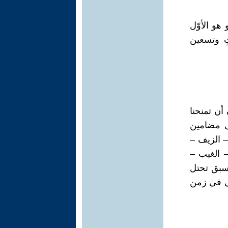
 هو الأوّل
ٍ وتسعين
 أن تمنحنا
لى مضامين
– الزيف –
– الغيب –
 سبق تحتل
أيي في زمن