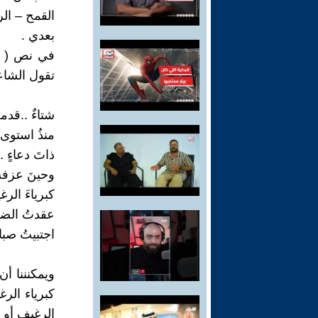
القمح – ال
بعدي .
في نص ( بي
تقول الشاع
شتاءٌ ..قدمت
منذُ استوى 
ذاتَ دعاءٍ .
وحينَ عزفتُ
كبرياءَ الرغي
عقدتُ الضفا
اجتبيتُ صبا
ويمكنننا أن
كبرياء الر
الرغيف أو ب