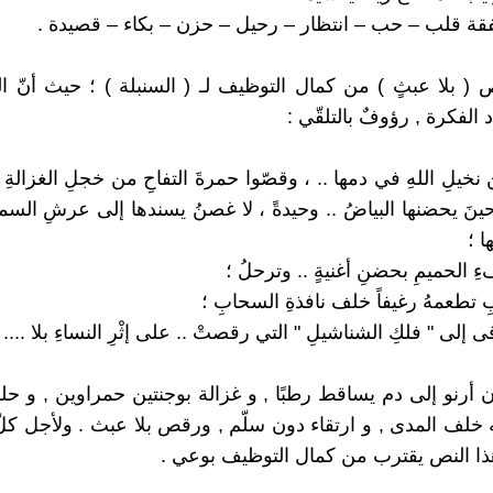
ة قلب – حب – انتظار – رحيل – حزن – بكاء – قصيدة .
 ( بلا عبثٍ ) من كمال التوظيف لـ ( السنبلة ) ؛ حيث أنّ ا
 الفكرة , رؤوفٌ بالتلقّي :
نخيلِ اللهِ في دمها .. ، وقصّوا حمرةَ التفاحِ من خجلِ الغزالةِ ،
نَ يحضنها البياضُ .. وحيدةً ، لا غصنُ يسندها إلى عرشِ السما
ا ؛
ءِ الحميمِ بحضنِ أغنيةٍ .. وترحلُ ؛
ِ تطعمهُ رغيفاً خلف نافذةِ السحابِ ؛
قى إلى " فلكِ الشناشيلِ " التي رقصتْ .. على إثْرِ النساءِ بلا .... 
 أرنو إلى دم يساقط رطبًا , و غزالة بوجنتين حمراوين , و حل
مه خلف المدى , و ارتقاء دون سلّم , ورقص بلا عبث . ولأجل كل
 هذا النص يقترب من كمال التوظيف بوعي .