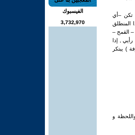
المعجبين بنا على
الفيسبوك
 تكن –أي
3,732,970
ا المنطلق
– القمح –
أيي , إذا
ة ) يبتكر
واللحظة و