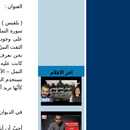
العنوان :
( بلقيس ) ؛
سورة النمل 
على وجود ال
التقت النبي
نحن نعرف –
كانت عليه (
اخر الافلام
تستخدم الف
كأنّها تريد 
في الديوان 
أحبّ أن أت