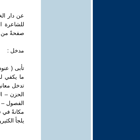
عن دار الخي
للشاعرة ا
صفحةً من ا
مدخل :
تأبى ( عنود
ما يكفي لم
تدخل معاني
الحزن – ال
الفصول – ا
مكانةً في ق
يلجأ الكثير