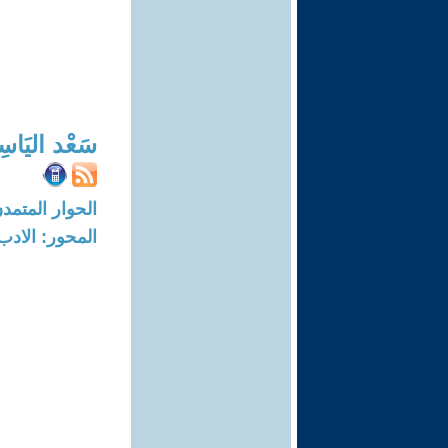
سَعْد اليَاس
الحوار المتمدن-العدد: 2144 - 07
المحور: الادب