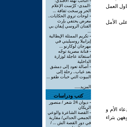
-
النائب نهلة الأفندي:
-المدى- كرّست الإعلام
اول العمل
الحر ورسخت ثقافة ...
-
لوحات تروي الحكايات..
معرض يحتفي بإرث
على الأمل
الفنان الروسي إيفان بي
...
-
تكريم الممثلة الإيطالية
إيزابيلا روسيليني في
مهرجان لوكارنو ...
-
فنانة مصرية توجّه
استغاثة عاجلة لوزارة
الداخلية
-
أصالة تعود إلى دمشق
بعد غياب.. رحلة إلى
البيوت التي خبأت طفو ...
المزيد.....
كتب ودراسات
-
ديوان 24 شعر / منصور
الريكان
اء الأم و
-
القصة الشاعرة والوعي
ههن بثراء
الجمعي الحداثي/ مقاربة
في دور القصة الش ... /