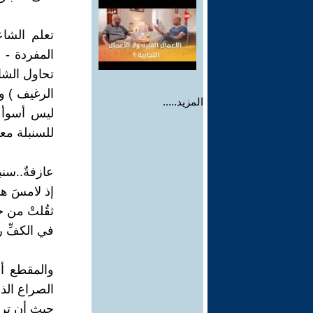
تعلم الشاع
المفردة - 
تحاول الشاع
الرغيف ) و
المزيد.....
ليس أسوأ م
للسنبلة معن
عازفةٌ..سنبل
إذ لامسَ هذا 
ثقُلتْ من ح
في الكفِّ ر
والمقطع أع
الصراع الذ
حيث أن ترت