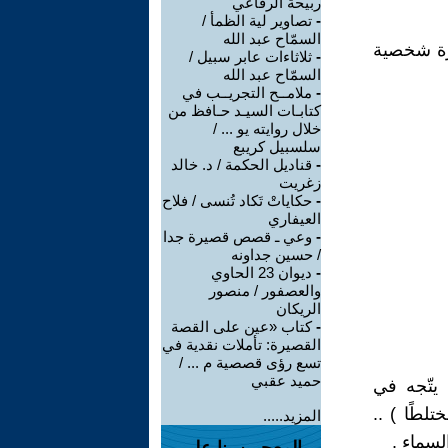
ربيحة الرفاعي
-
تصاوير لية الظمأ /
السمّاح عبد الله
كرة شخصية
-
ثلاثاءات عابر سبيل /
السمّاح عبد الله
-
ملامــح التجريــب في
كتابـات السيـد حـافظ من
خلال روايته يو ... /
سلسبيل كريبع
-
قناديل الحكمة / د. خالد
زغريت
-
حكاياتْ تَكاد تُنسى / فلاح
العيفاري
-
وعي ـ قصص قصيرة جدا
/ حسين جداونه
-
ديوان 23 الحاوي
والعصفور / منصور
الريكان
-
كتاب «عين على القصة
القصيرة: تأملات نقدية في
تسع رؤى قصصية م ... /
حميد عقبي
 يتّجه في
لطًا ) ..
المزيد.....
لسماء .