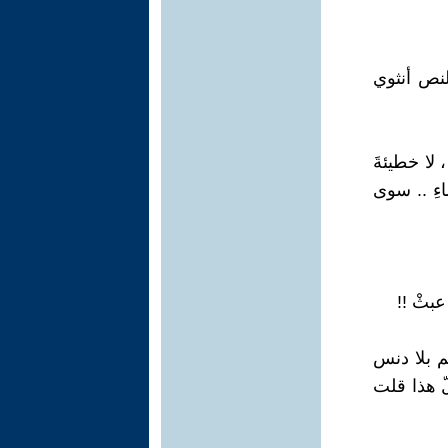
لنص أنثوي
 لا خطيئةَ
ءِ .. سوى
عبثْ !!
م بلا دنس
ّ هذا قلت