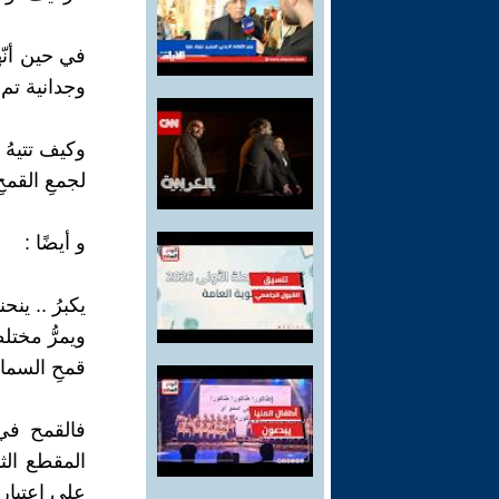
في حين أنّه
وجدانية تم 
وكيف تتيهُ 
لجمعِ القمحِ
و أيضًا :
يكبرُ .. ينحن
ويمرُّ مختلط
قمحِ السماو
فالقمح في 
المقطع الث
على اعتبار 