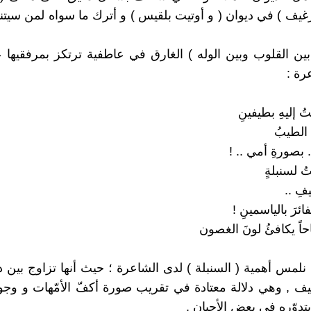
رغيف ) في ديوان ( و أوتيت بلقيس ) و أترك ما سواه لمن سيتن
ن القلوب وبين الوله ) الغارق في عاطفية ترتكز بمرفقيها 
رة :
ُ إليهِ بطيفينِ
الطيبُ
. بصورةِ أمي .. !
 لسنبلةٍ
فِ ..
ئرَ بالياسمينِ !
حاً يكافئُ لونَ الغصون
 نلمس أهمية ( السنبلة ) لدى الشاعرة ؛ حيث أنها تزاوج بين دع
غيف , وهي دلالة معتادة في تقريب صورة أكفّ الأمّهات و وجو
تدوّره في بعض الأحيان .