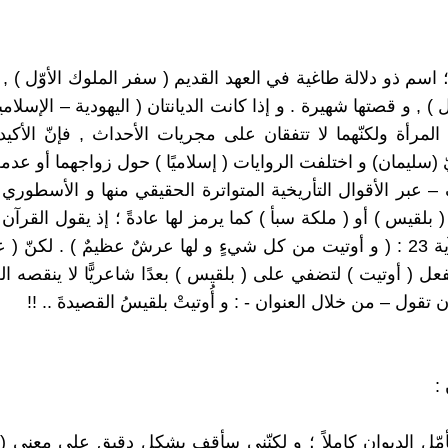
 اسم ذو دلالة طاغية في العهد القديم ( سفر الملوك الأوّل ) , 
) , و قصتها شهيرة . و إذا كانت الديانتان ( اليهودية – الإسلامية
مرأة ولكنّهما لا تتفقان على مجريات الأحداث , فإنّ الأكيد لد
ّ (سليمان) و اختلفت الروايات ( إسلاميًا ) حول زواجهما أو عدمه
 عبر الأقوال التأريخية المتواترة الحقيقي منها و الأسطوري 
 بلقيس ) أو ( ملكة سبأ ) كما يرمز لها عادةً ؛ إذ يقول القرآ
النمل – الآية 23 : ( و أوتيت من كل شيءٍ و لها عرشٌ عظيمٌ ) . لكنّ (
عل ( أوتيت ) لتضفي على ( بلقيس ) بعدًا شاعريًّا لا ينقصه ا
أن تقول – من خلال العنوان - : و أُوتيتْ بلقيسُ القصيدةَ .. !!
:
أمّل الديوان كاملاً ؛ و لكنّني سأقف بشكل دقيق على معنى ( 