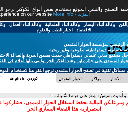
ة التصفح والنشر، الموقع يستخدم بعض أنواع الكوكيز نرجو النق
More info - المزيد
experience on our website
الفن
-
وكالة أنباء اليسار
-
وكالة أنباء العلمانية
-
وكالة أنباء العمال
-
وكا
الاقتصاد
-
اخبار الطب والعلوم
 الرئيسي لمؤسسة الحوار المتمدن
، علمانية، ديمقراطية، تطوعية وغير ربحية
ل مجتمع مدني علماني ديمقراطي حديث يضمن الحرية والعدالة الاجتم
حوار المتمدن على جائزة ابن رشد للفكر الحر والتى نالها أعلام في الفك
م مشاكل تقنية في تصفح الحوار المتمدن نرجو النقر هنا لاستخدام الموقع
كوردي
English
الاخبار
مراكز
الحوار المتمدن
 و أُوتيت بلقيسُ : شِعرٌ على هيئة السُّنبلةْ .. !!
 وتبرعاتكن المالية تحفظ استقلال الحوار المتمدن، فشاركونا 
استمرارية هذا الفضاء اليساري الحر