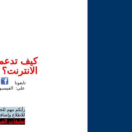
كيف تدعم-
الانترنت؟
تابعونا
على:
الفيسب
رأيكم مهم للج
للاطلاع وإضافة
تعليقات الف