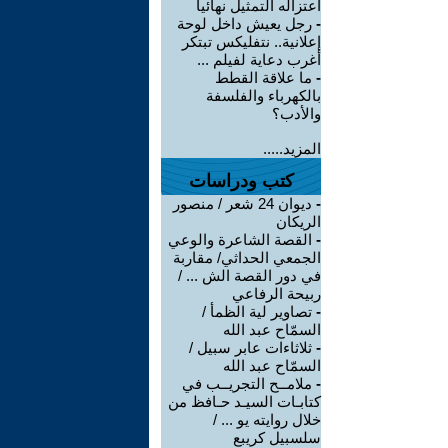
اعتزاله التمثيل نهائيا
-
رجل يعيش داخل لوحة
إعلانية.. نتفليكس تبتكر
أغرب دعاية لفيلم ...
-
ما علاقة القطط
بالكهرباء والفلسفة
والأدب؟
المزيد.....
كتب ودراسات
-
ديوان 24 شعر / منصور
الريكان
-
القصة الشاعرة والوعي
الجمعي الحداثي/ مقاربة
في دور القصة الش ... /
ربيحة الرفاعي
-
تصاوير لية الظمأ /
السمّاح عبد الله
-
ثلاثاءات عابر سبيل /
السمّاح عبد الله
-
ملامــح التجريــب في
كتابـات السيـد حـافظ من
خلال روايته يو ... /
سلسبيل كريبع