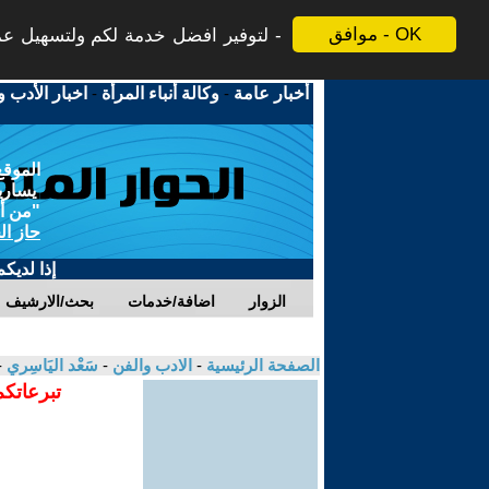
موافق - OK
لتوفير افضل خدمة لكم ولتسهيل عملي
أخبار عامة
-
وكالة أنباء المرأة
-
اخبار الأدب و
الموقع
يسارية
"من أج
حاز ال
إذا لديك
الزوار
اضافة/خدمات
بحث/الارشيف
الصفحة الرئيسية
-
الادب والفن
-
سَعْد اليَاسِري
-
تبرعاتكم