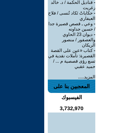
-
قناديل الحكمة / د. خالد
زغريت
-
حكاياتْ تَكاد تُنسى / فلاح
العيفاري
-
وعي ـ قصص قصيرة جدا
/ حسين جداونه
-
ديوان 23 الحاوي
والعصفور / منصور
الريكان
-
كتاب «عين على القصة
القصيرة: تأملات نقدية في
تسع رؤى قصصية م ... /
حميد عقبي
المزيد.....
المعجبين بنا على
الفيسبوك
3,732,970