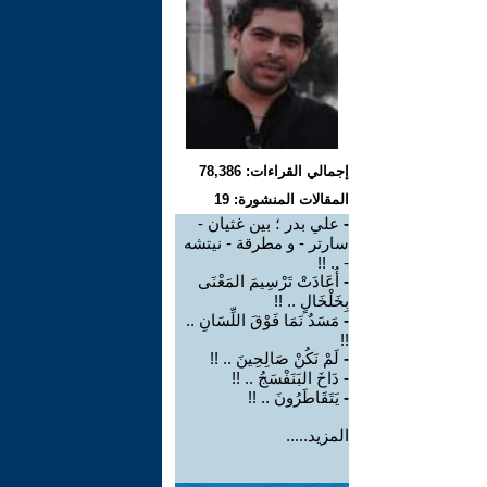
إجمالي القراءات: 78,386
المقالات المنشورة: 19
-
علي بدر ؛ بين غثيان -
سارتر - و مطرقة - نيتشه
- .. !!
-
أَعَادَتْ تَرْسِيمَ المَعْنَى
بِخَلْخَالٍ .. !!
-
مَسَدٌ نَمَا فَوْقَ اللِّسَانِ ..
!!
-
لَمْ نَكُنْ صَالِحِينَ .. !!
-
دَاخَ البَنَفْسَجُ .. !!
-
يَتَقَاطَرُونَ .. !!
المزيد.....