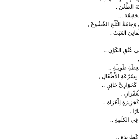
تَهُ الطَّعْنَ ,
لحَقِيقَةَ ...
يَ وَجَاهَةُ الثَّلْجِ الخُشُوعَ ,
َمَانِيَ العَبَثَ .
فِي عُنُقِ الكَوْنِ ..
َعِظَةٍ طَوِيلَةٍ ..
ِي بِسُرْعَةِ الأَطْفَالِ ,
كَحَوَارِيٍّ خَائِنٍ ..
ْغُفْرَانِ ,
َجَزِيرَةٍ لِلْعُرَاةِ ..
ارًا ,
 فِي الكَلَمِةِ ..
 كَطَرِيدَةٍ ..