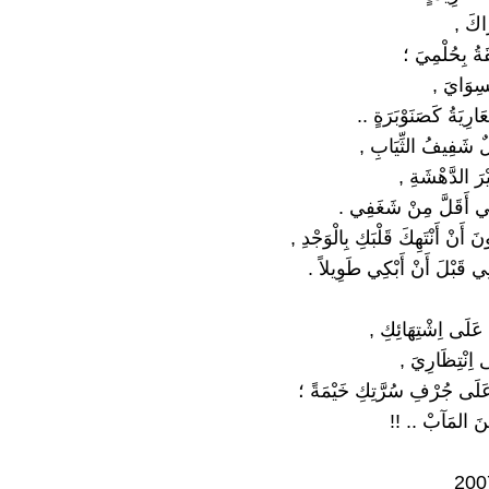
اكَ ,
يقَةُ بِحُلْمِيَ ؛
ِسِوَايَ ,
لعَارِيَةُ كَصَنَوْبَرَةٍ ..
ٌ شَفِيفُ الثِّيَابِ ,
َيْرَ الدَّهْشَةِ ,
ِي أَقَلَّ مِنْ شَغَفِي .
َ أَنْ أَنْتَهِكَ قَلْبَكِ بِالْوَجْدِ ,
نِي قَبْلَ أَنْ أَبْكِي طَوِيلاً .
 عَلَى اِشْتِهَائِكِ ,
ى اِنْتِظَارِيَ ,
لَى جُرْفِ سُرَّتِكِ خَيْمَةً ؛
ِينَ المَآبْ .. !!