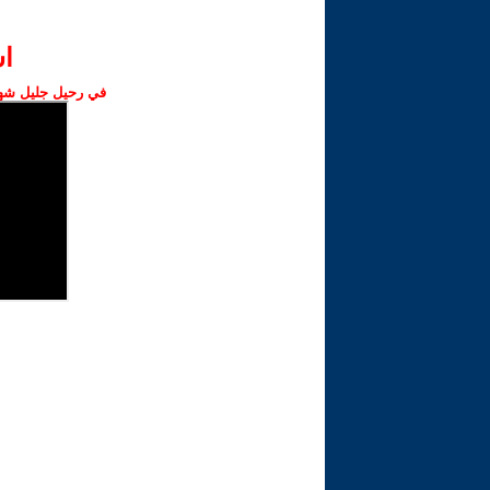
ا‫
في رحيل جليل شهبا