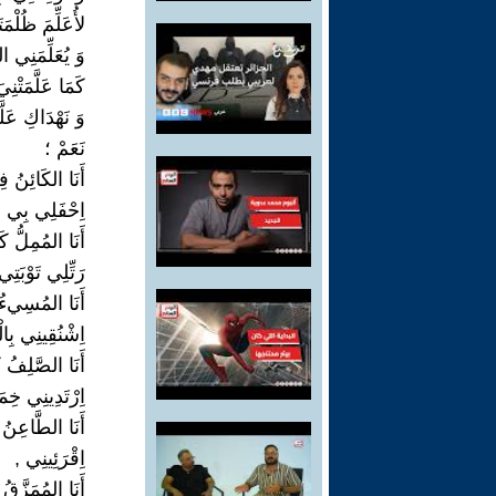
لأُعَلِّمَ ظُلْمَ
وَ يُعَلِّمَنِي ا
كَمَا عَلَّمَتْنِ
وَ نَهْدَاكِ عَلّ
نَعَمْ ؛
أَنَا الكَائِنُ 
اِحْفَلِي بِي ,
أَنَا المُمِلُّ ك
رَتِّلِي تَوْبَت
أَنَا المُسِيءُ 
اِشْنُقِينِي بِال
أَنَا الصَّلِفُ ك
اِرْتَدِينِي خِمَ
أَنَا الطَّاعِنُ
اِقْرَئِينِي ,
أَنَا المُمَزَّقُ