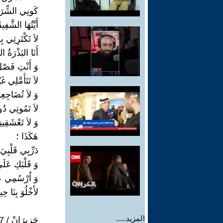
كَونِي الشِّرَ
أَيَّتُهَا الشَّفِ
لاَ تَكْتَرِثِي ب
أَنَا البَذْرَةُ ا
وَ أَنْتِ فَصْل
لاَ تَتَأَمَّلِي غ
وَ لاَ تُضَاجِع
لاَ تَمُوتِي دُون
وَ لاَ تَعْشَقِي
هَكَذَا ؛
دَرِّبِي قَلْبِيَ
وَ قَلْبَكِ عَلَ
وَ اُرْسُمِي عَ
لأَخْلُوَ بِنَا ح
المزيد.....
حَزِيرَانْ / 2007