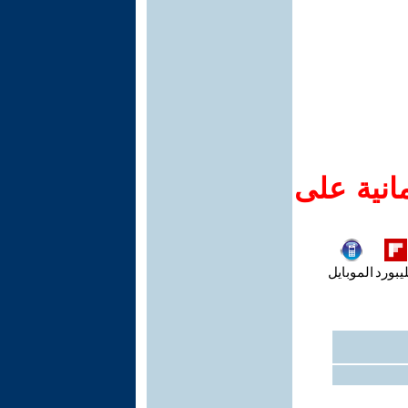
انية على
يبورد
الموبايل