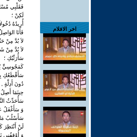
فَقَلْبِي مُسْتَع
لَكِنْ ؛
أُرِيدُهُ دُخُولا
اخر الافلام
فَأَنَا الوَاصِلُ
لاَ بُدَّ مِنْ حَ
لاَ بُدَّ مِنْ ش
سَأُرَتِّبُكِ ؛
كَمَجُوسِيٍّ يُه
سَأَقْطَعُكِ بِ
دُونَ أَدِلَّةٍ , 
حِينَمَا أَصِلُ 
سَأُحَدِّثُ الن
وَ سَأَغْفَلُ عَ
سَأَسْلُبُ مَا ت
لَنْ أَنْتَظِرَ ك
وَ أُوْقِفُنِي نَ