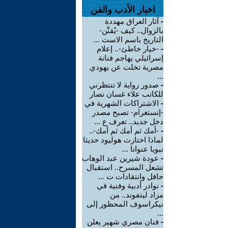
اخبار الأدب والفن
-
آثار العراق مهددة
بالزوال.. كيف -يُقنَّن-
التاريخ باسم الاست ...
-
-خيار خاطئ-.. إعلام
إسرائيلي يهاجم فنانة
مصرية تخلت عن يهودي
...
-
صدور رواية لا تنتظرني
للكاتب علاء غسان نصار
-
الاشتراكات الشهرية في
-إنستغرام- تصبح مصدر
دخل جديد.. تعرف ع ...
-
-أمك ثم أمك ثم أمك-..
لماذا اختارت هوليود حديثا
نبويا عنوانا ...
-
عودة شيرين عبد الوهاب
تشعل المسرح.. استقبال
حافل وانتقادات ت ...
-
نوادر أدبية وفنية في
مزاد ليتفوند.. من
نيكراسوف المحظور إلى
...
-
فنان مصري شهير يعلن