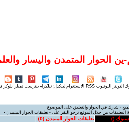
ين الحوار المتمدن واليسار والعلم
وك
التويتر
اليوتيوب
RSS
الانستغرام
لينكدإن
تيلكرام
بنترست
تمبلر
بلوكر
فل
ميع - شارك في الحوار والتعليق على الموضوع
 التعليقات من خلال الموقع نرجو النقر على - تعليقات الحوار المتمدن -
يسبوك (
)
تعليقات الحوار المتمدن (
0
)