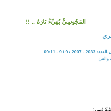
المَجُوسِيُّ يُهَيِّءُ نَارَهُ .. !!
ِري
200 / 9 / 9 - 09:11
 والفن
ُبْلَةُ فَمِيَ ؛