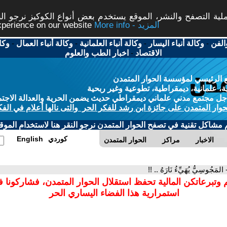
ة التصفح والنشر، الموقع يستخدم بعض أنواع الكوكيز نرجو النق
More info - المزيد
experience on our website
الفن
-
وكالة أنباء اليسار
-
وكالة أنباء العلمانية
-
وكالة أنباء العمال
-
وكا
الاقتصاد
-
اخبار الطب والعلوم
 الرئيسي لمؤسسة الحوار المتمدن
، علمانية، ديمقراطية، تطوعية وغير ربحية
ل مجتمع مدني علماني ديمقراطي حديث يضمن الحرية والعدالة الاجتم
حوار المتمدن على جائزة ابن رشد للفكر الحر والتى نالها أعلام في الفك
م مشاكل تقنية في تصفح الحوار المتمدن نرجو النقر هنا لاستخدام الموقع
كوردي
English
الاخبار
مراكز
الحوار المتمدن
 المَجُوسِيُّ يُهَيِّءُ نَارَهُ .. !!
 وتبرعاتكن المالية تحفظ استقلال الحوار المتمدن، فشاركونا 
استمرارية هذا الفضاء اليساري الحر