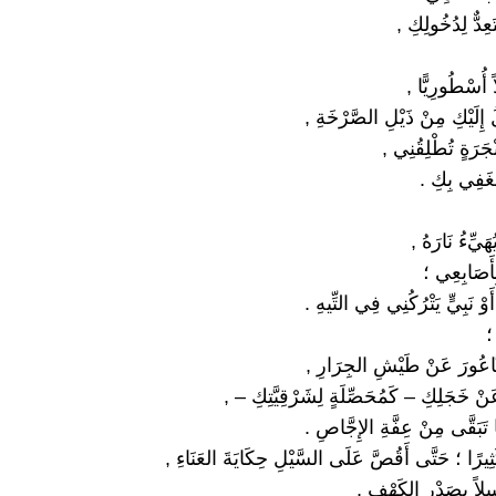
ِدٌّ لِدُخُولِكِ ,
ً أُسْطُورِيًّا ,
 إِلَيْكِ مِنْ ذَيْلِ الصَّرْخَةِ ,
نْجَرَةٍ تُطْلِقُنِي ,
َغَفِي بِكِ .
َيِّءُ نَارَهُ ,
أَصَابِعِي ؛
أَوْ نَبِيٍّ يَتْرُكُنِي فِي التِّيهِ .
؛
َّاعُورَ عَنْ طَيْشِ الجِرَارِ ,
نْ خَجَلِكِ – كَمُحَصِّلَةٍ لِشَرْقِيَّتِكِ – ,
َبَقَّى مِنْ عِفَّةِ الإِجَّاصِ .
َثِيرًا ؛ حَتَّى أَقُصَّ عَلَى السَّيْلِ حِكَايَةَ العَنَاءِ ,
بِيلاً بِصَدْرِ الكَهْفِ ,