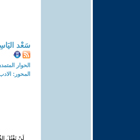
سَعْد اليَاس
الحوار المتمدن-العدد: 2033 - 7
المحور: الادب
لَنْ تَقْتُلَ الق